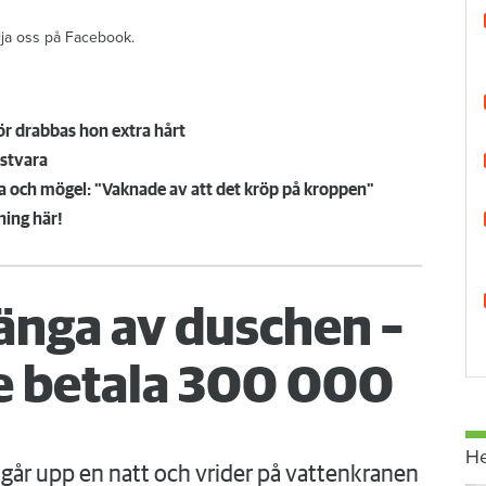
ölja oss på Facebook.
r drabbas hon extra hårt
istvara
la och mögel: "Vaknade av att det kröp på kroppen"
ning här!
änga av duschen –
 betala 300 000
H
går upp en natt och vrider på vattenkranen