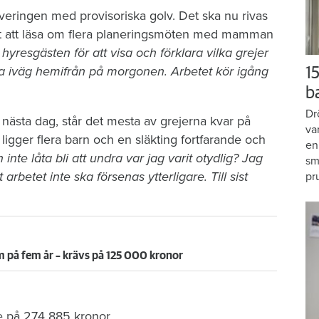
veringen med provisoriska golv. Det ska nu rivas
r det att läsa om flera planeringsmöten med mamman
resgästen för att visa och förklara vilka grejer
a iväg hemifrån på morgonen. Arbetet kör igång
15
b
Dr
ästa dag, står det mesta av grejerna kvar på
va
gger flera barn och en släkting fortfarande och
en
 inte låta bli att undra var jag varit otydlig? Jag
sm
t arbetet inte ska försenas ytterligare. Till sist
pr
 på fem år – krävs på 125 000 kronor
e på 274 885 kronor.