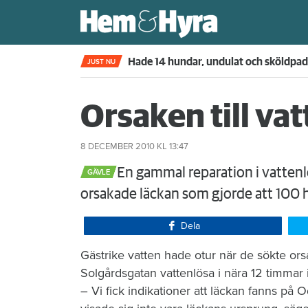
Kompisdealen blev verklighet – 40 år s
JUST NU
Orsaken till va
8 DECEMBER 2010
KL 13:47
​En gammal reparation i vatte
GÄVLE
orsakade läckan som gjorde att 100 
Dela
Gästrike vatten hade otur när de sökte ors
Solgårdsgatan vattenlösa i nära 12 timmar
– Vi fick indikationer att läckan fanns p