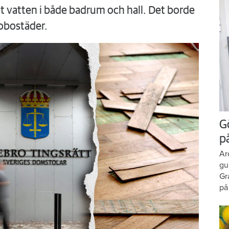
 vatten i både badrum och hall. Det borde
obostäder.
G
p
Ar
gu
Gr
på