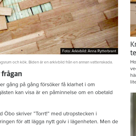
K
Foto: Arkivbild: Anna Rytterbrant
Foto: Arkivbild: Anna Rytterbrant
te
Ho
agsrum och kök. Biden är en arkivbild från en annan vattenskada.
ve
r frågan
hä
lit
er gång på gång försöker få klarhet i om
gästen kan visa är en påminnelse om en obetald
d Öbo skriver ”Torrt!” med utropstecken i
ngen för att lägga nytt golv i lägenheten. Men de