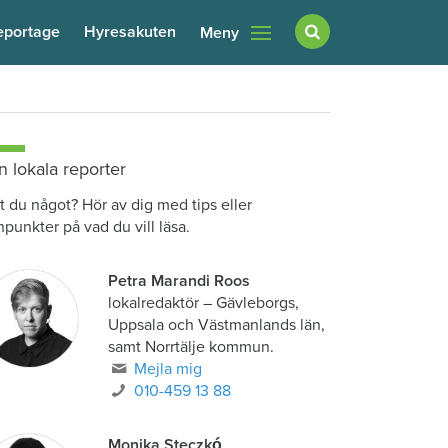
eportage
Hyresakuten
Meny
n lokala reporter
t du något? Hör av dig med tips eller
npunkter på vad du vill läsa.
Petra Marandi Roos
lokalredaktör
–
Gävleborgs,
Uppsala och Västmanlands län,
samt Norrtälje kommun.
Mejla mig
010-459 13 88
Monika Steczkó