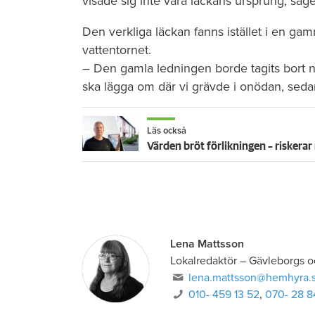
visade sig inte vara läckans ursprung, säg
Den verkliga läckan fanns istället i en g
vattentornet.
– Den gamla ledningen borde tagits bort 
ska lägga om där vi grävde i onödan, sedan
Läs också
Värden bröt förlikningen – riskerar
Lena Mattsson
Lokalredaktör
–
Gävleborgs o
lena.mattsson@hemhyra.
010- 459 13 52
,
070- 28 8