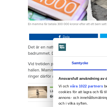
En mamma får betala 300 000 kronor efter att ett barn satt
Dela
Det är en natt hösten 2022. Barnet som ha
badrummet. Där vrider barnet på kranen i 
Samtycke
Vid tretiden på natten vaknar mamman och 
hallen. Mamman torkar förtvivlat upp vattn
ringer därför aldrig till sin hyresvärd Öre
Ansvarsfull användning av d
Vi och
våra 1022 partners
be
Läs också
cookies för att lagra och få t
600 kronor dyrare att bo efter vat
annons- och innehållsmätning
och i vilka syften.