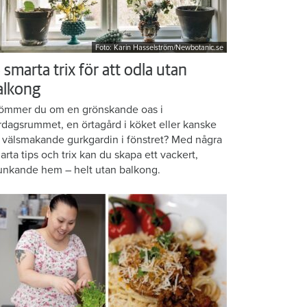
Foto: Karin Hasselström/Newbotanic.se
 smarta trix för att odla utan
alkong
ömmer du om en grönskande oas i
rdagsrummet, en örtagård i köket eller kanske
 välsmakande gurkgardin i fönstret? Med några
arta tips och trix kan du skapa ett vackert,
unkande hem – helt utan balkong.