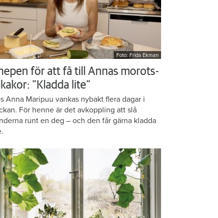
Foto: Frida Ekman
nepen för att få till Annas morots-
kakor: ”Kladda lite”
s Anna Maripuu vankas nybakt flera dagar i
ckan. För henne är det avkoppling att slå
nderna runt en deg – och den får gärna kladda
e.