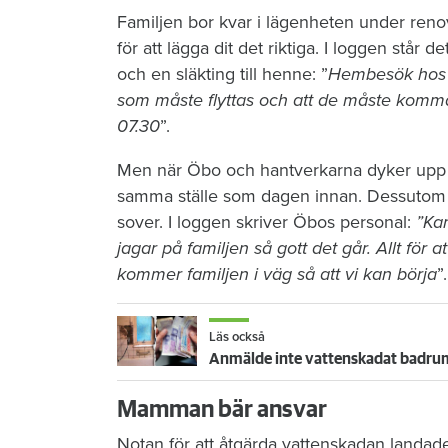
Familjen bor kvar i lägenheten under reno
för att lägga dit det riktiga. I loggen stå
och en släkting till henne: ”
Hembesök hos hy
som måste flyttas och att de måste komm
07.30
”.
Men när Öbo och hantverkarna dyker upp n
samma ställe som dagen innan. Dessutom li
sover. I loggen skriver Öbos personal:
”Kan
jagar på familjen så gott det går. Allt för at
kommer familjen i väg så att vi kan börja
”.
Läs också
Anmälde inte vattenskadat badrum
Mamman bär ansvar
Notan för att åtgärda vattenskadan landad