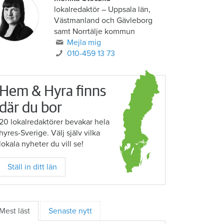
lokalredaktör
–
Uppsala län,
Västmanland och Gävleborg
samt Norrtälje kommun
Mejla mig
010-459 13 73
Hem & Hyra finns
där du bor
20 lokalredaktörer bevakar hela
hyres-Sverige. Välj själv vilka
lokala nyheter du vill se!
Ställ in ditt län
Mest läst
Senaste nytt