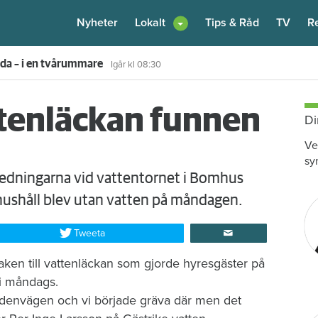
Nyheter
Lokalt
Tips & Råd
TV
R
enare: "Flera fina fördelar med att dela bostad"
6 augusti
kl 12:00
ttenläckan funnen
Di
Ve
sy
nledningarna vid vattentornet i Bomhus
hushåll blev utan vatten på måndagen.
Tweeta
aken till vattenläckan som gjorde hyresgäster på
 i måndags.
å Odenvägen och vi började gräva där men det