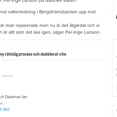
er Per-Inge Larsson på Gästrike vatten.
ammal vattenledning i Bergströmsbacken upp mot
när man reparerade men nu är det åtgärdat och vi
 är allt som det ska igen, säger Per-Inge Larsson.
 ny rättslig process och dubblerat vite
ch Dalarnas län
se
4 983