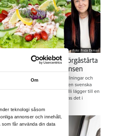
Foto: Frida Ekman
essi älskar Victorias smörgåstårta
 trots den galna ingrediensen
rmbrödsskivor i rader, krämiga fyllningar och
Om
ispiga grönsaker. Det är basen i den svenska
assikern smörgåstårta. Victoria Lalli lägger till en
ecialingrediens – och ändå vattnas det i
nnen på självaste Messi.
änder teknologi såsom
rsonliga annonser och innehåll,
a som får använda din data