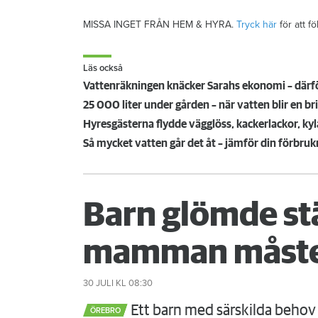
MISSA INGET FRÅN HEM & HYRA.
Tryck här
för att f
Läs också
Vattenräkningen knäcker Sarahs ekonomi – därfö
25 000 liter under gården – när vatten blir en br
Hyresgästerna flydde vägglöss, kackerlackor, ky
Så mycket vatten går det åt – jämför din förbruk
Barn glömde st
mamman måste
30 JULI
KL 08:30
Ett barn med särskilda behov 
ÖREBRO