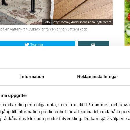
Foto: Getty/ Tommy Andersson/ Anna Rytterbrant
 på en vattenkran. Arkivbild från en annan vattenskada.
Tweeta
r diagnostiserats med autism vaknar och går till
M
duschen. Men hen stänger aldrig av vattnet.
–
Fo
Information
Reklaminställningar
då har vattnet spridit sig i badrummet och ut i
kr
et och tror därmed att saken är ur världen. Hon
kl
brobostäder, Öbo, och berättar om olyckan.
sp
ina uppgifter
mu
handlar din personliga data, som t.ex. ditt IP-nummer, och anv
illgång till information på din enhet för att kunna tillhandahålla pe
tenskada i Varberg
, åskådarinsikter och produktutveckling. Du kan själv välja vilk