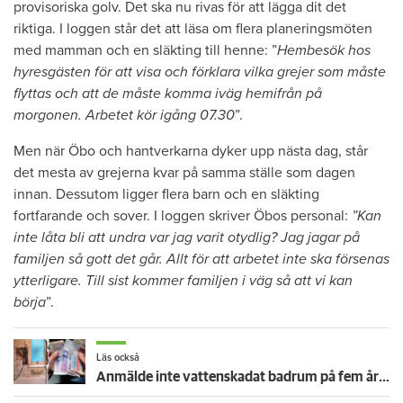
provisoriska golv. Det ska nu rivas för att lägga dit det
riktiga. I loggen står det att läsa om flera planeringsmöten
med mamman och en släkting till henne: ”
Hembesök hos
hyresgästen för att visa och förklara vilka grejer som måste
flyttas och att de måste komma iväg hemifrån på
morgonen. Arbetet kör igång 07.30
”.
Men när Öbo och hantverkarna dyker upp nästa dag, står
det mesta av grejerna kvar på samma ställe som dagen
innan. Dessutom ligger flera barn och en släkting
fortfarande och sover. I loggen skriver Öbos personal:
”Kan
inte låta bli att undra var jag varit otydlig? Jag jagar på
familjen så gott det går. Allt för att arbetet inte ska försenas
ytterligare. Till sist kommer familjen i väg så att vi kan
börja
”.
Läs också
Anmälde inte vattenskadat badrum på fem år – krävs på 125 000 kronor