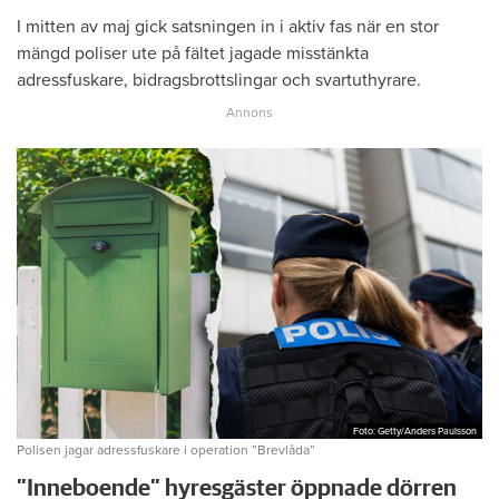
I mitten av maj gick satsningen in i aktiv fas när en stor
mängd poliser ute på fältet jagade misstänkta
adressfuskare, bidragsbrottslingar och svartuthyrare.
Foto: Getty/Anders Paulsson
Foto: Getty/Anders Paulsson
Polisen jagar adressfuskare i operation ”Brevlåda”
”Inneboende” hyresgäster öppnade dörren