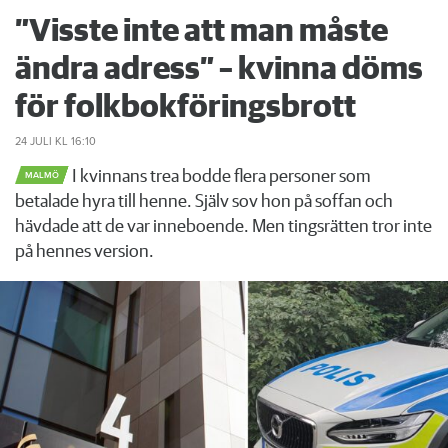
”Visste inte att man måste
ändra adress” – kvinna döms
för folkbokföringsbrott
24 JULI
KL 16:10
I kvinnans trea bodde flera personer som
MALMÖ
betalade hyra till henne. Själv sov hon på soffan och
hävdade att de var inneboende. Men tingsrätten tror inte
på hennes version.