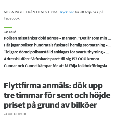
MISSA INGET FRÅN HEM & HYRA.
Tryck här
för att följa oss på
Facebook.
Läs också
Polisen misstänker dold adress – mannen: ”Det är som min extrafamilj”
Här jagar polisen hundratals fuskare i hemlig storsatsning – efter tips från hyresvärdar
Tidigare dömd polisanställd anklagas för svartuthyrning – hade två hyresrätter
Adressbluffen: Så fuskade paret till sig 153 000 kronor
Gunnar och Gunnel kämpar för att få följa folkbokföringslagen: "Det är så stolligt"
Flyttfirma anmäls: dök upp
tre timmar för sent och höjde
priset på grund av bilköer
24 JULI
KL 09:30