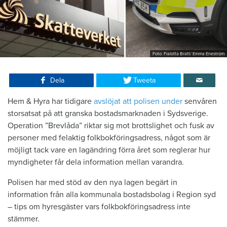
Foto: Fialotta Bratt/ Emma Eneström
Dela
Tweeta
Hem & Hyra har tidigare
avslöjat att polisen under
senvåren
storsatsat på att granska bostadsmarknaden i Sydsverige.
Operation ”Brevlåda” riktar sig mot brottslighet och fusk av
personer med felaktig folkbokföringsadress, något som är
möjligt tack vare en lagändring förra året som reglerar hur
myndigheter får dela information mellan varandra.
Polisen har med stöd av den nya lagen begärt in
information från alla kommunala bostadsbolag i Region syd
– tips om hyresgäster vars folkbokföringsadress inte
stämmer.