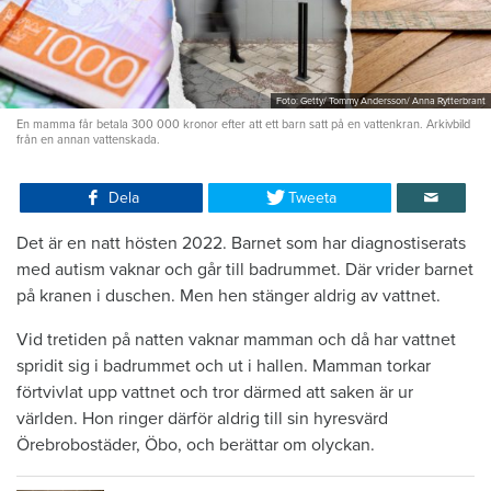
Foto: Getty/ Tommy Andersson/ Anna Rytterbrant
En mamma får betala 300 000 kronor efter att ett barn satt på en vattenkran. Arkivbild
från en annan vattenskada.
Dela
Tweeta
Det är en natt hösten 2022. Barnet som har diagnostiserats
med autism vaknar och går till badrummet. Där vrider barnet
på kranen i duschen. Men hen stänger aldrig av vattnet.
Vid tretiden på natten vaknar mamman och då har vattnet
spridit sig i badrummet och ut i hallen. Mamman torkar
förtvivlat upp vattnet och tror därmed att saken är ur
världen. Hon ringer därför aldrig till sin hyresvärd
Örebrobostäder, Öbo, och berättar om olyckan.