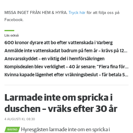
MISSA INGET FRÅN HEM & HYRA.
Tryck här
för att följa oss på
Facebook.
Läs också
600 kronor dyrare att bo efter vattenskada i Varberg
Anmälde inte vattenskadat badrum på fem år – krävs på 125 000 kronor
Ansvarsskyddet – en viktig del i hemförsäkringen
Kompisdealen blev verklighet – 40 år senare: "Flera fina fördelar med att dela bostad"
Kvinna kapade lägenhet efter vräkningsbeslut – får betala 50 000
Larmade inte om spricka i
duschen – vräks efter 30 år
4 AUGUSTI
KL 08:30
Hyresgästen larmade inte om en spricka i
BÅSTAD