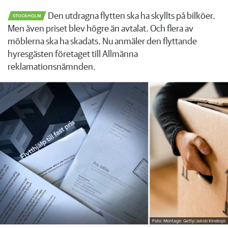
Den utdragna flytten ska ha skyllts på bilköer.
STOCKHOLM
Men även priset blev högre än avtalat. Och flera av
möblerna ska ha skadats. Nu anmäler den flyttande
hyresgästen företaget till Allmänna
reklamationsnämnden.
Foto: Montage: Getty/Jakob Kindesjö