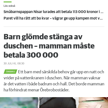
Läs också
Småbarnspappan Nisar lurades att betala 113 000 kronor i ockerhyra
Paret vill ha rätt att bo kvar – vägrar ge upp kampen mot värden
Barn glömde stänga av
duschen – mamman måste
betala 300 000
30 JULI
KL 08:30
Ett barn med särskilda behov går upp en natt och
ÖREBRO
vrider på vattenkranen i duschen. När mamman vaknar
är det vatten i både badrum och hall. Det borde mamman
ha förhindrat menar Örebrobostäder.