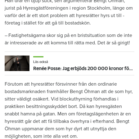
Han drar en djup suck, sen argumenterar Bengt Öhman,
jurist på Hyresgästföreningen i region Stockholm, länge om
varför det är ett stort problem att hyresrätter hyrs ut till ­
företag i stället för att gå till bostadskön.
– Fastighetsägarna skor sig på en bristsituation som de inte
är intresserade av att komma till rätta med. Det är så girigt!
Läs också
Renée Posse: Jag erbjöds 200 000 kronor för att flytta
Förutom att hyresrätter försvinner från den ordinarie
bostadsmarknaden framhåller Bengt Öhman att de som hyr,
sitter väldigt osäkert. Vid blockuthyrning förhandlas i
praktiken besittningsskyddet bort. Då kan hyresgästen
snabbt hamna på gatan. Men om företagslägenheten är en
hyresrätt går det att få tillbaka överhyra i efterhand. Bengt
Öhman uppmanar dem som hyr dyrt att utnyttja den
möjligheten, som inte alla vet om.