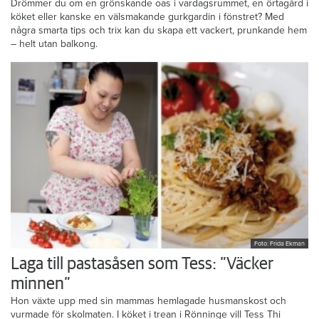
Drömmer du om en grönskande oas i vardagsrummet, en örtagård i
köket eller kanske en välsmakande gurkgardin i fönstret? Med
några smarta tips och trix kan du skapa ett vackert, prunkande hem
– helt utan balkong.
Foto: Frida Ekman
Laga till pastasåsen som Tess: ”Väcker
minnen”
Hon växte upp med sin mammas hemlagade husmanskost och
vurmade för skolmaten. I köket i trean i Rönninge vill Tess Thi