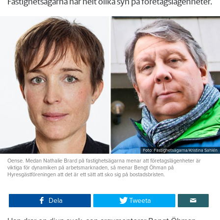
Fastighetsägarna har helt olika syn på företagslägenheter.
Foto: Fastighetsägarna/Kristina Sahlén
Oense. Medan Nathalie Brard på fastighetsägarna menar att företagslägenheter är
viktiga för dynamiken på arbetsmarknaden, så menar Bengt Öhman på
Hyresgästföreningen att det är ett sätt att sko sig på bostadsbristen.
Dela
Tweeta