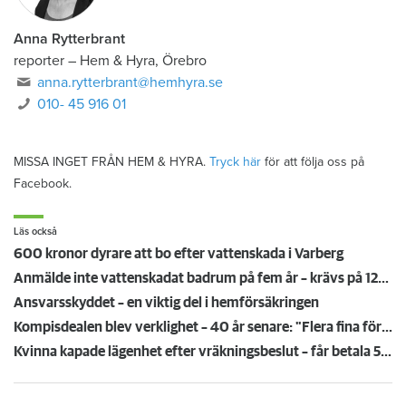
Anna Rytterbrant
reporter
–
Hem & Hyra, Örebro
anna.rytterbrant@hemhyra.se
010- 45 916 01
MISSA INGET FRÅN HEM & HYRA.
Tryck här
för att följa oss på
Facebook.
Läs också
600 kronor dyrare att bo efter vattenskada i Varberg
Anmälde inte vattenskadat badrum på fem år – krävs på 125 000 kronor
Ansvarsskyddet – en viktig del i hemförsäkringen
Kompisdealen blev verklighet – 40 år senare: "Flera fina fördelar med att dela bostad"
Kvinna kapade lägenhet efter vräkningsbeslut – får betala 50 000