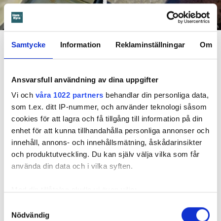
Foto: Hyresnämnden
En inspektion visade att vatten under en längre tid läckt in genom sprickor i väggen (de
Samtycke
Information
Reklaminställningar
Om
röda markeringarna) och orsakat rötskador i syllen.
Dela
Tweeta
Ansvarsfull användning av dina uppgifter
Hyresgästen har bott i lägenheten i skånska Båstad sedan
Vi och
våra 1022 partners
behandlar din personliga data,
1995 men måste nu flytta sedan hans kontrakt prövats både
som t.ex. ditt IP-nummer, och använder teknologi såsom
i hyresnämnden och i hovrätten.
cookies för att lagra och få tillgång till information på din
enhet för att kunna tillhandahålla personliga annonser och
Skada upptäcktes av hantverkare
innehåll, annons- och innehållsmätning, åskådarinsikter
och produktutveckling. Du kan själv välja vilka som får
Det var när hyresvärdens hantverkare skulle byta ett
använda din data och i vilka syften.
duschmunstycke under hösten förra året som en spricka i
plastmattan på väggen i duschen upptäcktes. Strax efter
Med din tillåtelse skulle vi även vilja:
detta lät värden ett företag göra en besiktning av
Samla in information om din geografiska plats
Samtyckesval
badrummet. Då upptäcktes att vatten läckt från den trasiga
Nödvändig
som kan ha en noggrannhet på upp till flera meter
svetsskarven under en längre tid och orsakat omfattande