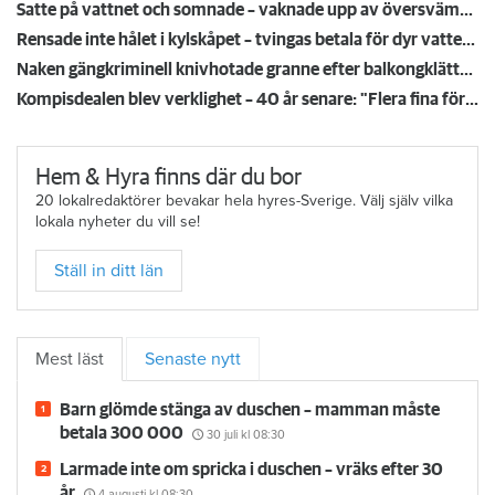
Satte på vattnet och somnade – vaknade upp av översvämning hos grannen
Rensade inte hålet i kylskåpet – tvingas betala för dyr vattenskada
Naken gängkriminell knivhotade granne efter balkongklättring
Kompisdealen blev verklighet – 40 år senare: "Flera fina fördelar med att dela bostad"
Hem & Hyra finns där du bor
20 lokalredaktörer bevakar hela hyres-Sverige. Välj själv vilka
lokala nyheter du vill se!
Ställ in ditt län
Mest läst
Senaste nytt
Barn glömde stänga av duschen – mamman måste
betala 300 000
30 juli
kl 08:30
Larmade inte om spricka i duschen – vräks efter 30
år
4 augusti
kl 08:30