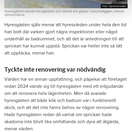
Foto: Hyresnämnden
Foto: Hyresnämnden
Hyresgästen borde ha upptäckt och larmat om glipan i duschväggen, menar
domstolarna.
Hyresgästen själv menar att hyresvärden under hela den tid
han bott där varken gjort några inspektioner eller något
underhåll av badrummet, och att det är anledningen till att
sprickan har kunnat uppstå. Sprickan var heller inte så lätt
att upptäcka, menar han.
Tyckte inte renovering var nödvändig
Värden har en annan uppfattning, och påpekar att företaget
redan 2024 vände sig till hyresgästen med ett erbjudande
om att renovera hela lägenheten. Men då svarade
hyresgästen att både kök och badrum var i funktionellt
skick, och att det inte fanns behov av någon renovering.
Hade hyresgästen redan då varnat om sprickan hade
skadorna inte blivit lika omfattande och dyra att åtgärda,
menar värden.