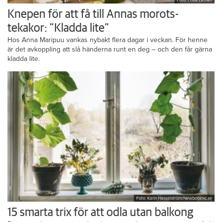
Foto: Frida Ekman
Knepen för att få till Annas morots-
tekakor: ”Kladda lite”
Hos Anna Maripuu vankas nybakt flera dagar i veckan. För henne
är det avkoppling att slå händerna runt en deg – och den får gärna
kladda lite.
Foto: Karin Hasselström/Newbotanic.se
15 smarta trix för att odla utan balkong