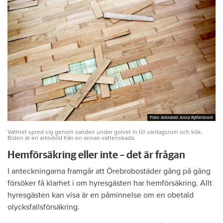
Foto: Arkivbild: Anna Rytterbrant
Foto: Arkivbild: Anna Rytterbrant
Vattnet spred sig genom sanden under golvet in till vardagsrum och kök.
Biden är en arkivbild från en annan vattenskada.
Hemförsäkring eller inte – det är frågan
I anteckningarna framgår att Örebrobostäder gång på gång
försöker få klarhet i om hyresgästen har hemförsäkring. Allt
hyresgästen kan visa är en påminnelse om en obetald
olycksfallsförsäkring.