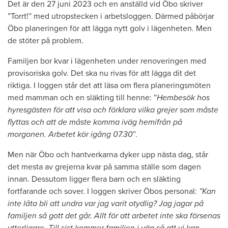
Det är den 27 juni 2023 och en anställd vid Öbo skriver
”Torrt!” med utropstecken i arbetsloggen. Därmed påbörjar
Öbo planeringen för att lägga nytt golv i lägenheten. Men
de stöter på problem.
Familjen bor kvar i lägenheten under renoveringen med
provisoriska golv. Det ska nu rivas för att lägga dit det
riktiga. I loggen står det att läsa om flera planeringsmöten
med mamman och en släkting till henne: ”
Hembesök hos
hyresgästen för att visa och förklara vilka grejer som måste
flyttas och att de måste komma iväg hemifrån på
morgonen. Arbetet kör igång 07.30
”.
Men när Öbo och hantverkarna dyker upp nästa dag, står
det mesta av grejerna kvar på samma ställe som dagen
innan. Dessutom ligger flera barn och en släkting
fortfarande och sover. I loggen skriver Öbos personal:
”Kan
inte låta bli att undra var jag varit otydlig? Jag jagar på
familjen så gott det går. Allt för att arbetet inte ska försenas
ytterligare. Till sist kommer familjen i väg så att vi kan