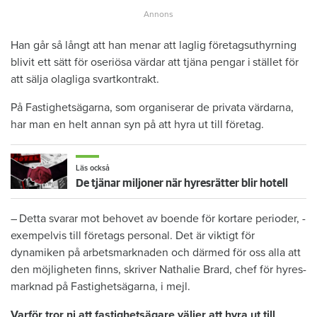
Han går så långt att han menar att laglig företagsuthyrning
blivit ett sätt för oseriösa värdar att tjäna pengar i stället för
att sälja olagliga svart­­kontrakt.
På Fastighetsägarna, som organiserar de privata värdarna,
har man en helt annan syn på att hyra ut till företag.
Läs också
De tjänar miljoner när hyresrätter blir hotell
– Detta svarar mot behovet av ­boende för kortare perioder, ­
exempelvis till företags personal. Det är viktigt för
dynamiken på ­arbetsmarknaden och därmed för oss alla att
den möjligheten finns, ­skriver Nathalie Brard, chef för hyres­
marknad på Fastighetsägarna, i mejl.
Varför tror ni att fastighets­ägare väljer att hyra ut till