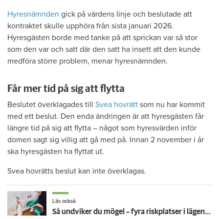
Hyresnämnden
gick på värdens linje och beslutade att
kontraktet skulle upphöra från sista januari 2026.
Hyresgästen borde med tanke på att sprickan var så stor
som den var och satt där den satt ha insett att den kunde
medföra större problem, menar hyresnämnden.
Får mer tid på sig att flytta
Beslutet överklagades till
Svea hovrätt
som nu har kommit
med ett beslut. Den enda ändringen är att hyresgästen får
längre tid på sig att flytta – något som hyresvärden inför
domen sagt sig villig att gå med på. Innan 2 november i år
ska hyresgästen ha flyttat ut.
Svea hovrätts beslut kan inte överklagas.
Läs också
Så undviker du mögel – fyra riskplatser i lägenheten: ”Måste städa bort”