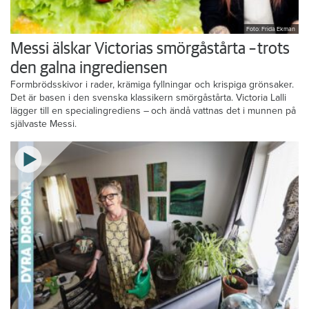
Foto: Frida Ekman
Messi älskar Victorias smörgåstårta – trots
den galna ingrediensen
Formbrödsskivor i rader, krämiga fyllningar och krispiga grönsaker.
Det är basen i den svenska klassikern smörgåstårta. Victoria Lalli
lägger till en specialingrediens – och ändå vattnas det i munnen på
självaste Messi.