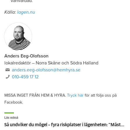
vanvårdad.
Källa:
lagen.nu
Anders Eeg-Olofsson
lokalredaktör
–
Norra Skåne och Södra Halland
anders.eeg-olofsson@hemhyra.se
010-459 17 12
MISSA INGET FRÅN HEM & HYRA.
Tryck här
för att följa oss på
Facebook.
Läs också
Så undviker du mögel – fyra riskplatser i lägenheten: ”Måste städa bort”