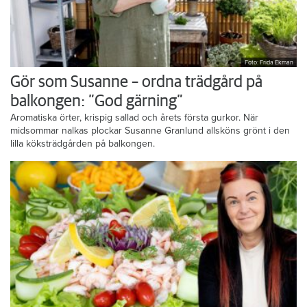
Foto: Frida Ekman
Gör som Susanne – ordna trädgård på
balkongen: ”God gärning”
Aromatiska örter, krispig sallad och årets första gurkor. När
midsommar nalkas plockar Susanne Granlund allsköns grönt i den
lilla köksträdgården på balkongen.