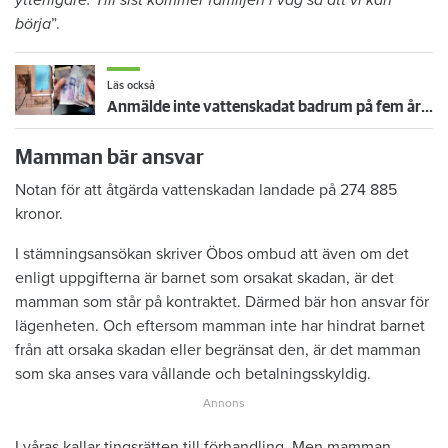
börja
”.
Läs också
Anmälde inte vattenskadat badrum på fem år – krävs på 125 000 kronor
Mamman bär ansvar
Notan för att åtgärda vattenskadan landade på 274 885
kronor.
I stämningsansökan skriver Öbos ombud att även om det
enligt uppgifterna är barnet som orsakat skadan, är det
mamman som står på kontraktet. Därmed bär hon ansvar för
lägenheten. Och eftersom mamman inte har hindrat barnet
från att orsaka skadan eller begränsat den, är det mamman
som ska anses vara vållande och betalningsskyldig.
I våras kallar tingsrätten till förhandling. Men mamman