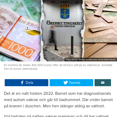
Foto: Getty/ Tommy Andersson/ Anna Rytterbrant
En mamma får betala 300 000 kronor efter att ett barn satt på en vattenkran. Arkivbild
från en annan vattenskada.
Dela
Tweeta
Det är en natt hösten 2022. Barnet som har diagnostiserats
med autism vaknar och går till badrummet. Där vrider barnet
på kranen i duschen. Men hen stänger aldrig av vattnet.
Vid tretiden på natten vaknar mamman och då har vattnet