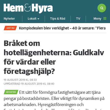
Meny
Nyheter
Lokalt
Tips & Råd
TV
Kompisdealen blev verklighet – 40 år senare: "Flera f
JUST NU
Bråket om
hotellägenheterna: Guldkalv
för värdar eller
företagshjälp?
19 AUGUSTI 2019
KL 08:33
UPPDATERAD
19 AUGUSTI 2019
KL 08:40
Ett sätt för förmögna fastighetsägare att tjäna
NYHETER
pengar på bostadsbristen. Eller viktigt för dynamiken på
arbetsmarknaden. Hyresgästföreningen och