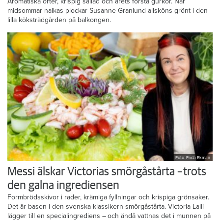
Aromatiska örter, krispig sallad och årets första gurkor. När
midsommar nalkas plockar Susanne Granlund allsköns grönt i den
lilla köksträdgården på balkongen.
Foto: Frida Ekman
Messi älskar Victorias smörgåstårta – trots
den galna ingrediensen
Formbrödsskivor i rader, krämiga fyllningar och krispiga grönsaker.
Det är basen i den svenska klassikern smörgåstårta. Victoria Lalli
lägger till en specialingrediens – och ändå vattnas det i munnen på