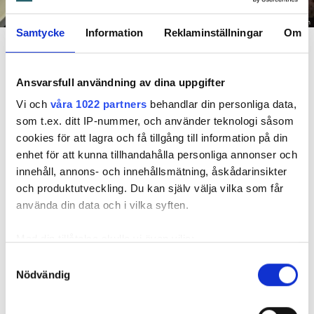
Foto: Hyresnämnden
Samtycke
Information
Reklaminställningar
Om
En inspektion visade att vatten under en längre tid läckt in genom sprickor i väggen (de
röda markeringarna) och orsakat rötskador i syllen.
Ansvarsfull användning av dina uppgifter
Dela
Tweeta
Vi och
våra 1022 partners
behandlar din personliga data,
Hyresgästen har bott i lägenheten i skånska Båstad sedan
som t.ex. ditt IP-nummer, och använder teknologi såsom
1995 men måste nu flytta sedan hans kontrakt prövats både
cookies för att lagra och få tillgång till information på din
i hyresnämnden och i hovrätten.
enhet för att kunna tillhandahålla personliga annonser och
innehåll, annons- och innehållsmätning, åskådarinsikter
Skada upptäcktes av hantverkare
och produktutveckling. Du kan själv välja vilka som får
använda din data och i vilka syften.
Det var när hyresvärdens hantverkare skulle byta ett
duschmunstycke under hösten förra året som en spricka i
Med din tillåtelse skulle vi även vilja:
plastmattan på väggen i duschen upptäcktes. Strax efter
Samla in information om din geografiska plats
detta lät värden ett företag göra en besiktning av
Samtyckesval
Nödvändig
som kan ha en noggrannhet på upp till flera meter
badrummet. Då upptäcktes att vatten läckt från den trasiga
Identifiera din enhet genom att aktivt skanna den
svetsskarven under en längre tid och orsakat omfattande
för specifika kännetecken (fingeravtryck)
vattenskador.