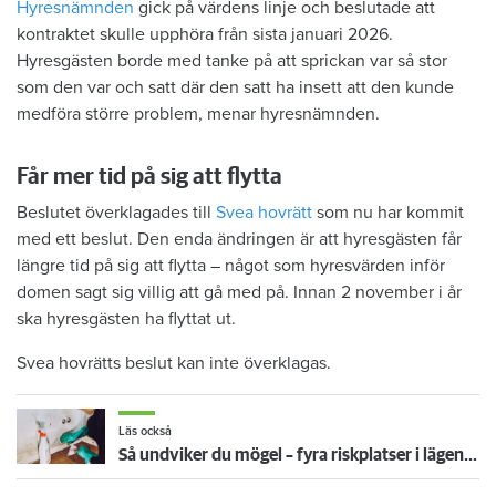
Hyresnämnden
gick på värdens linje och beslutade att
kontraktet skulle upphöra från sista januari 2026.
Hyresgästen borde med tanke på att sprickan var så stor
som den var och satt där den satt ha insett att den kunde
medföra större problem, menar hyresnämnden.
Får mer tid på sig att flytta
Beslutet överklagades till
Svea hovrätt
som nu har kommit
med ett beslut. Den enda ändringen är att hyresgästen får
längre tid på sig att flytta – något som hyresvärden inför
domen sagt sig villig att gå med på. Innan 2 november i år
ska hyresgästen ha flyttat ut.
Svea hovrätts beslut kan inte överklagas.
Läs också
Så undviker du mögel – fyra riskplatser i lägenheten: ”Måste städa bort”