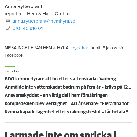
Anna Rytterbrant
reporter
–
Hem & Hyra, Örebro
anna.rytterbrant@hemhyra.se
010- 45 916 01
MISSA INGET FRÅN HEM & HYRA.
Tryck här
för att följa oss på
Facebook.
Läs också
600 kronor dyrare att bo efter vattenskada i Varberg
Anmälde inte vattenskadat badrum på fem år – krävs på 125 000 kronor
Ansvarsskyddet – en viktig del i hemförsäkringen
Kompisdealen blev verklighet – 40 år senare: "Flera fina fördelar med att dela bostad"
Kvinna kapade lägenhet efter vräkningsbeslut – får betala 50 000
Larmade inte om spricka i