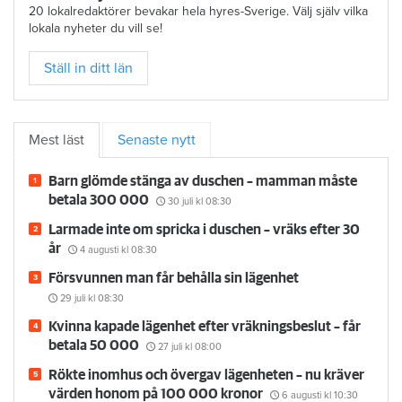
20 lokalredaktörer bevakar hela hyres-Sverige. Välj själv vilka
lokala nyheter du vill se!
Ställ in ditt län
Mest läst
Senaste nytt
Barn glömde stänga av duschen – mamman måste
betala 300 000
30 juli
kl 08:30
Larmade inte om spricka i duschen – vräks efter 30
år
4 augusti
kl 08:30
Försvunnen man får behålla sin lägenhet
29 juli
kl 08:30
Kvinna kapade lägenhet efter vräkningsbeslut – får
betala 50 000
27 juli
kl 08:00
Rökte inomhus och övergav lägenheten – nu kräver
värden honom på 100 000 kronor
6 augusti
kl 10:30