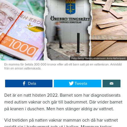
Foto: Getty/ Tommy Andersson/ Anna Rytterbrant
En mamma får betala 300 000 kronor efter att ett barn satt på en vattenkran. Arkivbild
från en annan vattenskada.
Dela
Tweeta
Det är en natt hösten 2022. Barnet som har diagnostiserats
med autism vaknar och går till badrummet. Där vrider barnet
på kranen i duschen. Men hen stänger aldrig av vattnet.
Vid tretiden på natten vaknar mamman och då har vattnet
spridit sig i badrummet och ut i hallen. Mamman torkar