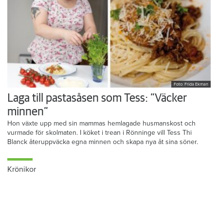
Foto: Frida Ekman
Laga till pastasåsen som Tess: ”Väcker
minnen”
Hon växte upp med sin mammas hemlagade husmanskost och
vurmade för skolmaten. I köket i trean i Rönninge vill Tess Thi
Blanck återuppväcka egna minnen och skapa nya åt sina söner.
Krönikor