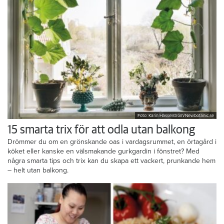
Foto: Karin Hasselström/Newbotanic.se
15 smarta trix för att odla utan balkong
Drömmer du om en grönskande oas i vardagsrummet, en örtagård i
köket eller kanske en välsmakande gurkgardin i fönstret? Med
några smarta tips och trix kan du skapa ett vackert, prunkande hem
– helt utan balkong.