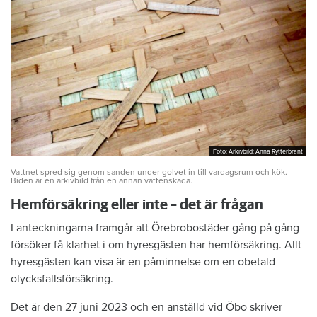
Foto: Arkivbild: Anna Rytterbrant
Foto: Arkivbild: Anna Rytterbrant
Vattnet spred sig genom sanden under golvet in till vardagsrum och kök.
Biden är en arkivbild från en annan vattenskada.
Hemförsäkring eller inte – det är frågan
I anteckningarna framgår att Örebrobostäder gång på gång
försöker få klarhet i om hyresgästen har hemförsäkring. Allt
hyresgästen kan visa är en påminnelse om en obetald
olycksfallsförsäkring.
Det är den 27 juni 2023 och en anställd vid Öbo skriver