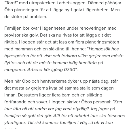
”Torrt!” med utropstecken i arbetsloggen. Därmed påbörjar
Öbo planeringen för att lägga nytt golv i lägenheten. Men
de stöter på problem.
Familjen bor kvar i lägenheten under renoveringen med
provisoriska golv. Det ska nu rivas för att lägga dit det
riktiga. I loggen står det att läsa om flera planeringsmöten
med mamman och en släkting till henne: ”
Hembesök hos
hyresgästen för att visa och förklara vilka grejer som måste
flyttas och att de måste komma iväg hemifrån på
morgonen. Arbetet kör igång 07.30
”.
Men när Öbo och hantverkarna dyker upp nästa dag, står
det mesta av grejerna kvar på samma ställe som dagen
innan. Dessutom ligger flera barn och en släkting
fortfarande och sover. I loggen skriver Öbos personal:
”Kan
inte låta bli att undra var jag varit otydlig? Jag jagar på
familjen så gott det går. Allt för att arbetet inte ska försenas
ytterligare. Till sist kommer familjen i väg så att vi kan