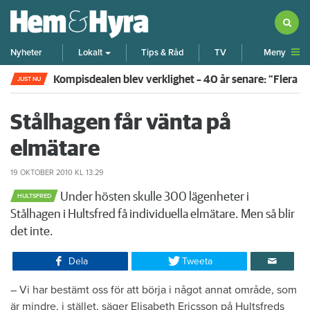
Meny
Nyheter
Lokalt
Tips & Råd
TV
Kompisdealen blev verklighet – 40 år senare: "Flera f
JUST NU
Stålhagen får vänta på
elmätare
19 OKTOBER 2010
KL 13:29
Under hösten skulle 300 lägenheter i
HULTSFRED
Stålhagen i Hultsfred få individuella elmätare. Men så blir
det inte.
Dela
Tweeta
​– Vi har bestämt oss för att börja i något annat område, som
är mindre, i stället, säger Elisabeth Ericsson på Hultsfreds