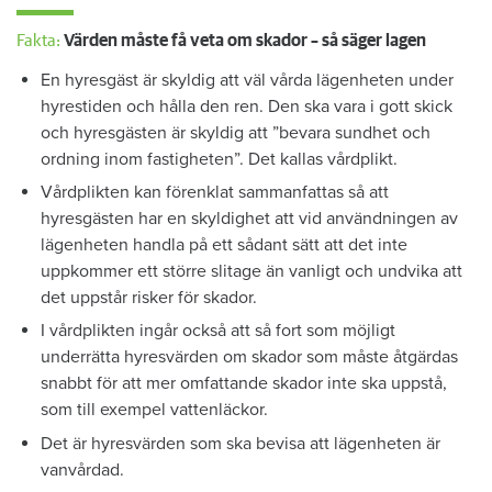
Fakta:
Värden måste få veta om skador – så säger lagen
En hyresgäst är skyldig att väl vårda lägenheten under
hyrestiden och hålla den ren. Den ska vara i gott skick
och hyresgästen är skyldig att ”bevara sundhet och
ordning inom fastigheten”. Det kallas vårdplikt.
Vårdplikten kan förenklat sammanfattas så att
hyresgästen har en skyldighet att vid användningen av
lägenheten handla på ett sådant sätt att det inte
uppkommer ett större slitage än vanligt och undvika att
det uppstår risker för skador.
I vårdplikten ingår också att så fort som möjligt
underrätta hyresvärden om skador som måste åtgärdas
snabbt för att mer omfattande skador inte ska uppstå,
som till exempel vattenläckor.
Det är hyresvärden som ska bevisa att lägenheten är
vanvårdad.