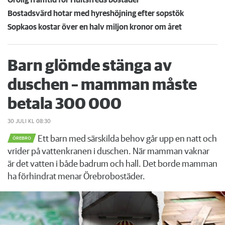
Bostadsvärd hotar med hyreshöjning efter sopstök
Sopkaos kostar över en halv miljon kronor om året
Barn glömde stänga av
duschen – mamman måste
betala 300 000
30 JULI
KL 08:30
Ett barn med särskilda behov går upp en natt och
ÖREBRO
vrider på vattenkranen i duschen. När mamman vaknar
är det vatten i både badrum och hall. Det borde mamman
ha förhindrat menar Örebrobostäder.