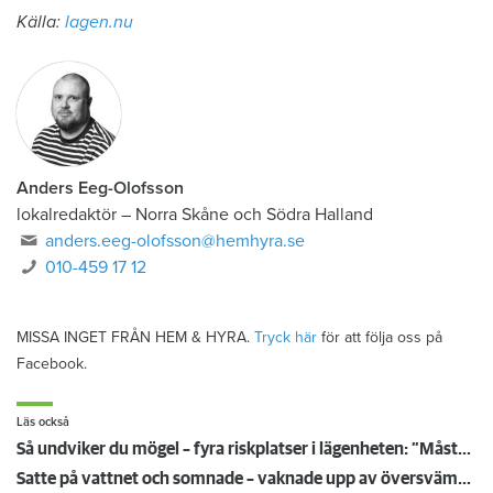
Källa:
lagen.nu
Anders Eeg-Olofsson
lokalredaktör
–
Norra Skåne och Södra Halland
anders.eeg-olofsson@hemhyra.se
010-459 17 12
MISSA INGET FRÅN HEM & HYRA.
Tryck här
för att följa oss på
Facebook.
Läs också
Så undviker du mögel – fyra riskplatser i lägenheten: ”Måste städa bort”
Satte på vattnet och somnade – vaknade upp av översvämning hos grannen