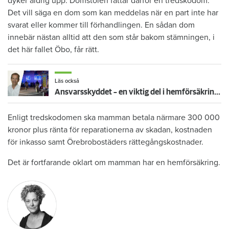
dyker aldrig upp. Domstolen fattar därför en tredskodom.
Det vill säga en dom som kan meddelas när en part inte har
svarat eller kommer till förhandlingen. En sådan dom
innebär nästan alltid att den som står bakom stämningen, i
det här fallet Öbo, får rätt.
Läs också
Ansvarsskyddet – en viktig del i hemförsäkringen
Enligt tredskodomen ska mamman betala närmare 300 000
kronor plus ränta för reparationerna av skadan, kostnaden
för inkasso samt Örebrobostäders rättegångskostnader.
Det är fortfarande oklart om mamman har en hemförsäkring.