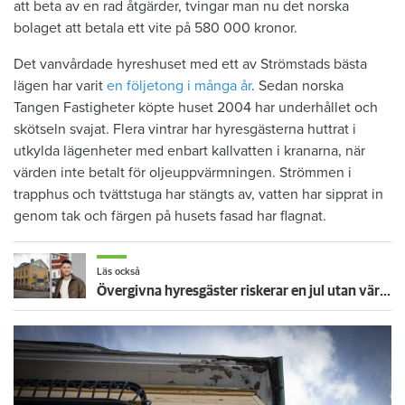
att beta av en rad åtgärder, tvingar man nu det norska
bolaget att betala ett vite på 580 000 kronor.
Det vanvårdade hyreshuset med ett av Strömstads bästa
lägen har varit
en följetong i många år
. Sedan norska
Tangen Fastigheter köpte huset 2004 har underhållet och
skötseln svajat. Flera vintrar har hyresgästerna huttrat i
utkylda lägenheter med enbart kallvatten i kranarna, när
värden inte betalt för oljeuppvärmningen. Strömmen i
trapphus och tvättstuga har stängts av, vatten har sipprat in
genom tak och färgen på husets fasad har flagnat.
Läs också
Övergivna hyresgäster riskerar en jul utan värme, varmvatten och el: "Horribelt"