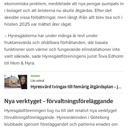
ekonomiska problem, meddelade att nya pengar pumpats in
i bolaget och att bristerna nu skulle åtgärdas. Efter det
skedde vissa förbättringar, men långt ifrån allt blev bra och i
hösten 2025 var måttet åter rågat.
– Hyresgästerna har under många år levt under
fruktansvärda och ohållbara förhållanden, där basala
funktioner som värme och fungerande elinstallationer inte
varit säkrade, sade Hyresgästföreningens jurist Tova Edholm
till Hem & Hyra.
Läs också
Hyresvärd tvingas till femårig åtgärdsplan – juristen: "Fruktansvärd boendesituation"
Nya verktyget – förvaltningsföreläggande
Hyresgästföreningen tog nu till det relativt nya verktyget
förvaltningsföreläggande. Hyresnämnden i Göteborg
klubbade igenom föreläggandet och parterna enades om