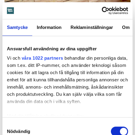
Samtycke
Information
Reklaminställningar
Om
Ansvarsfull användning av dina uppgifter
Foto: Arkivbild: Anna Rytterbrant
Foto: Arkivbild: Anna Rytterbrant
Vattnet spred sig genom sanden under golvet in till vardagsrum och kök.
Vi och
våra 1022 partners
behandlar din personliga data,
Biden är en arkivbild från en annan vattenskada.
som t.ex. ditt IP-nummer, och använder teknologi såsom
Hemförsäkring eller inte – det är frågan
cookies för att lagra och få tillgång till information på din
enhet för att kunna tillhandahålla personliga annonser och
I anteckningarna framgår att Örebrobostäder gång på gång
innehåll, annons- och innehållsmätning, åskådarinsikter
försöker få klarhet i om hyresgästen har hemförsäkring. Allt
och produktutveckling. Du kan själv välja vilka som får
hyresgästen kan visa är en påminnelse om en obetald
använda din data och i vilka syften.
olycksfallsförsäkring.
Det är den 27 juni 2023 och en anställd vid Öbo skriver
Med din tillåtelse skulle vi även vilja:
”Torrt!” med utropstecken i arbetsloggen. Därmed påbörjar
Samla in information om din geografiska plats
Samtyckesval
Öbo planeringen för att lägga nytt golv i lägenheten. Men
Nödvändig
som kan ha en noggrannhet på upp till flera meter