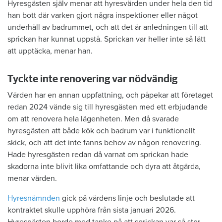
Hyresgästen själv menar att hyresvärden under hela den tid
han bott där varken gjort några inspektioner eller något
underhåll av badrummet, och att det är anledningen till att
sprickan har kunnat uppstå. Sprickan var heller inte så lätt
att upptäcka, menar han.
Tyckte inte renovering var nödvändig
Värden har en annan uppfattning, och påpekar att företaget
redan 2024 vände sig till hyresgästen med ett erbjudande
om att renovera hela lägenheten. Men då svarade
hyresgästen att både kök och badrum var i funktionellt
skick, och att det inte fanns behov av någon renovering.
Hade hyresgästen redan då varnat om sprickan hade
skadorna inte blivit lika omfattande och dyra att åtgärda,
menar värden.
Hyresnämnden
gick på värdens linje och beslutade att
kontraktet skulle upphöra från sista januari 2026.
Hyresgästen borde med tanke på att sprickan var så stor