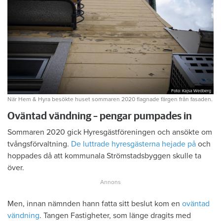
Foto: Kajsa Wedberg
När Hem & Hyra besökte huset sommaren 2020 flagnade färgen från fasaden.
Oväntad vändning – pengar pumpades in
Sommaren 2020 gick Hyresgästföreningen och ansökte om
tvångsförvaltning.
De luttrade hyresgästerna hejade på
och
hoppades då att kommunala Strömstadsbyggen skulle ta
över.
Men, innan nämnden hann fatta sitt beslut kom en
oväntad
vändning
. Tangen Fastigheter, som länge dragits med