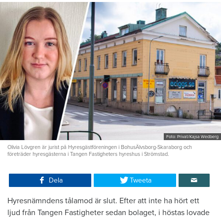
Foto: Privat/Kajsa Wedberg
Olivia Lövgren är jurist på Hyresgästföreningen i BohusÄlvsborg-Skaraborg och
företräder hyresgästerna i Tangen Fastigheters hyreshus i Strömstad.
Dela
Tweeta
Hyresnämndens tålamod är slut. Efter att inte ha hört ett
ljud från Tangen Fastigheter sedan bolaget, i höstas lovade