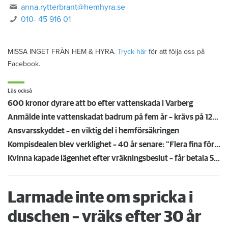
anna.rytterbrant@hemhyra.se
010- 45 916 01
MISSA INGET FRÅN HEM & HYRA.
Tryck här
för att följa oss på
Facebook.
Läs också
600 kronor dyrare att bo efter vattenskada i Varberg
Anmälde inte vattenskadat badrum på fem år – krävs på 125 000 kronor
Ansvarsskyddet – en viktig del i hemförsäkringen
Kompisdealen blev verklighet – 40 år senare: "Flera fina fördelar med att dela bostad"
Kvinna kapade lägenhet efter vräkningsbeslut – får betala 50 000
Larmade inte om spricka i
duschen – vräks efter 30 år