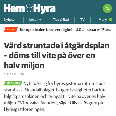
Meny
Nyheter
Lokalt
Tips & Råd
TV
Kompisdealen blev verklighet – 40 år senare: "Flera f
JUST NU
Värd struntade i åtgärdsplan
– döms till vite på över en
halv miljon
21 MAJ
KL 11:30
Nytt bakslag för hyresgästerna i Strömstads
STRÖMSTAD
skamfläck. Skandalbolaget Tangen Fastigheter har inte
följt åtgärdsplanen och tvingas till vite på över en halv
miljon. "Vi bevakar ärendet", säger Olivia Lövgren på
Hyresgästföreningen.