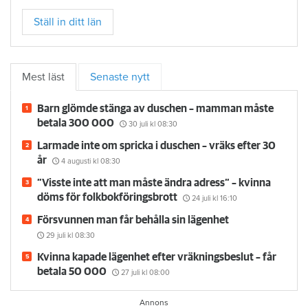
Ställ in ditt län
Mest läst
Senaste nytt
Barn glömde stänga av duschen – mamman måste
betala 300 000
30 juli
kl 08:30
Larmade inte om spricka i duschen – vräks efter 30
år
4 augusti
kl 08:30
”Visste inte att man måste ändra adress” – kvinna
döms för folkbokföringsbrott
24 juli
kl 16:10
Försvunnen man får behålla sin lägenhet
29 juli
kl 08:30
Kvinna kapade lägenhet efter vräkningsbeslut – får
betala 50 000
27 juli
kl 08:00