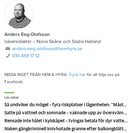
Anders Eeg-Olofsson
lokalredaktör
–
Norra Skåne och Södra Halland
anders.eeg-olofsson@hemhyra.se
010-459 17 12
MISSA INGET FRÅN HEM & HYRA.
Tryck här
för att följa oss på
Facebook.
Läs också
Så undviker du mögel – fyra riskplatser i lägenheten: ”Måste städa bort”
Satte på vattnet och somnade – vaknade upp av översvämning hos grannen
Rensade inte hålet i kylskåpet – tvingas betala för dyr vattenskada
Naken gängkriminell knivhotade granne efter balkongklättring