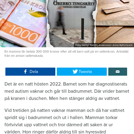
Foto: Getty/ Tommy Andersson/ Anna Rytterbrant
En mamma får betala 300 000 kronor efter att ett barn satt på en vattenkran. Arkivbild
från en annan vattenskada.
Dela
Tweeta
Det är en natt hösten 2022. Barnet som har diagnostiserats
med autism vaknar och går till badrummet. Där vrider barnet
på kranen i duschen. Men hen stänger aldrig av vattnet.
Vid tretiden på natten vaknar mamman och då har vattnet
spridit sig i badrummet och ut i hallen. Mamman torkar
förtvivlat upp vattnet och tror därmed att saken är ur
världen. Hon ringer därför aldrig till sin hyresvärd