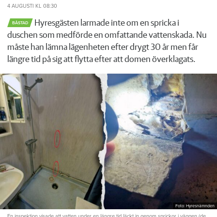
4 AUGUSTI
KL 08:30
Hyresgästen larmade inte om en spricka i
BÅSTAD
duschen som medförde en omfattande vattenskada. Nu
måste han lämna lägenheten efter drygt 30 år men får
längre tid på sig att flytta efter att domen överklagats.
Foto: Hyresnämnden
En inspektion visade att vatten under en längre tid läckt in genom sprickor i väggen (de