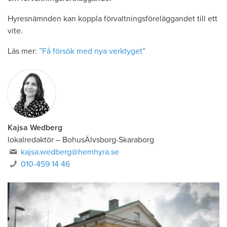
Hyresnämnden kan koppla förvaltningsföreläggandet till ett
vite.
Läs mer:
”Få försök med nya verktyget”
Kajsa Wedberg
lokalredaktör
–
BohusÄlvsborg-Skaraborg
kajsa.wedberg@hemhyra.se
010-459 14 46