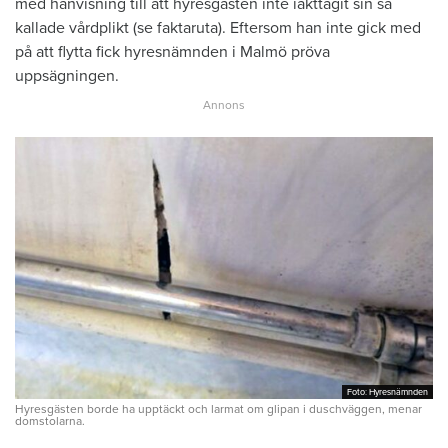
med hänvisning till att hyresgästen inte iakttagit sin så
kallade vårdplikt (se faktaruta). Eftersom han inte gick med
på att flytta fick hyresnämnden i Malmö pröva
uppsägningen.
Foto: Hyresnämnden
Foto: Hyresnämnden
Hyresgästen borde ha upptäckt och larmat om glipan i duschväggen, menar
domstolarna.