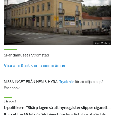
Kajsa Wedberg
Skandalhuset i Strömstad
Visa alla 9 artiklar i samma ämne
MISSA INGET FRÅN HEM & HYRA.
Tryck här
för att följa oss på
Facebook.
Läs också
L-politikern: "Skärp lagen så att hyresgäster slipper cigarettrök"
Bara ett av 19 fel på räddningstjänstens lista har åtgärdats