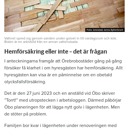
Foto: Arkivbild: Anna Rytterbrant
Foto: Arkivbild: Anna Rytterbrant
Vattnet spred sig genom sanden under golvet in till vardagsrum och kök.
Biden är en arkivbild från en annan vattenskada.
Hemförsäkring eller inte – det är frågan
I anteckningarna framgår att Örebrobostäder gång på gång
försöker få klarhet i om hyresgästen har hemförsäkring. Allt
hyresgästen kan visa är en påminnelse om en obetald
olycksfallsförsäkring.
Det är den 27 juni 2023 och en anställd vid Öbo skriver
”Torrt!” med utropstecken i arbetsloggen. Därmed påbörjar
Öbo planeringen för att lägga nytt golv i lägenheten. Men
de stöter på problem.
Familjen bor kvar i lägenheten under renoveringen med