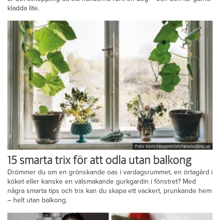
kladda lite.
Foto: Karin Hasselström/Newbotanic.se
15 smarta trix för att odla utan balkong
Drömmer du om en grönskande oas i vardagsrummet, en örtagård i
köket eller kanske en välsmakande gurkgardin i fönstret? Med
några smarta tips och trix kan du skapa ett vackert, prunkande hem
– helt utan balkong.