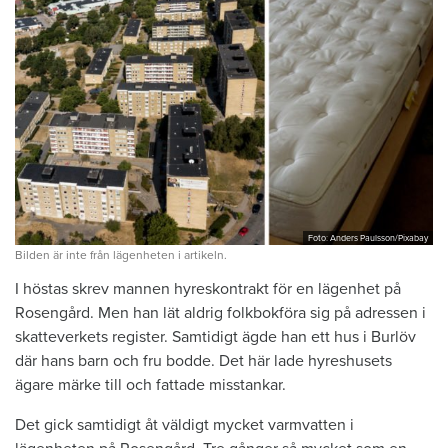
Foto: Anders Paulsson/Pixabay
Bilden är inte från lägenheten i artikeln.
I höstas skrev mannen hyreskontrakt för en lägenhet på
Rosengård. Men han lät aldrig folkbokföra sig på adressen i
skatteverkets register. Samtidigt ägde han ett hus i Burlöv
där hans barn och fru bodde. Det här lade hyreshusets
ägare märke till och fattade misstankar.
Det gick samtidigt åt väldigt mycket varmvatten i