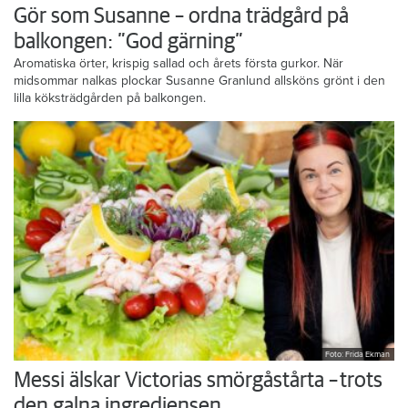
Gör som Susanne – ordna trädgård på
balkongen: ”God gärning”
Aromatiska örter, krispig sallad och årets första gurkor. När
midsommar nalkas plockar Susanne Granlund allsköns grönt i den
lilla köksträdgården på balkongen.
Foto: Frida Ekman
Messi älskar Victorias smörgåstårta – trots
den galna ingrediensen