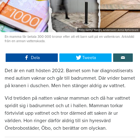
Foto: Getty/ Tommy Andersson/ Anna Rytterbrant
En mamma får betala 300 000 kronor efter att ett barn satt på en vattenkran. Arkivbild
från en annan vattenskada.
Dela
Tweeta
Det är en natt hösten 2022. Barnet som har diagnostiserats
med autism vaknar och går till badrummet. Där vrider barnet
på kranen i duschen. Men hen stänger aldrig av vattnet.
Vid tretiden på natten vaknar mamman och då har vattnet
spridit sig i badrummet och ut i hallen. Mamman torkar
förtvivlat upp vattnet och tror därmed att saken är ur
världen. Hon ringer därför aldrig till sin hyresvärd
Örebrobostäder, Öbo, och berättar om olyckan.