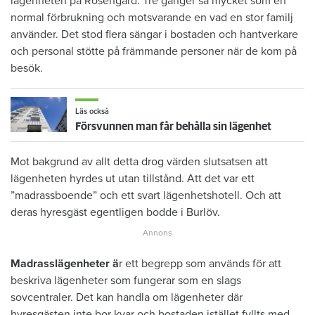
lägenheten på Rosengård. Tre gånger så mycket som en
normal förbrukning och motsvarande en vad en stor familj
använder. Det stod flera sängar i bostaden och hantverkare
och personal stötte på främmande personer när de kom på
besök.
Läs också
Försvunnen man får behålla sin lägenhet
Mot bakgrund av allt detta drog värden slutsatsen att
lägenheten hyrdes ut utan tillstånd. Att det var ett
”madrassboende” och ett svart lägenhetshotell. Och att
deras hyresgäst egentligen bodde i Burlöv.
Madrasslägenheter ä
r ett begrepp som används för att
beskriva lägenheter som fungerar som en slags
sovcentraler. Det kan handla om lägenheter där
hyresgästen inte bor kvar och bostaden istället fyllts med