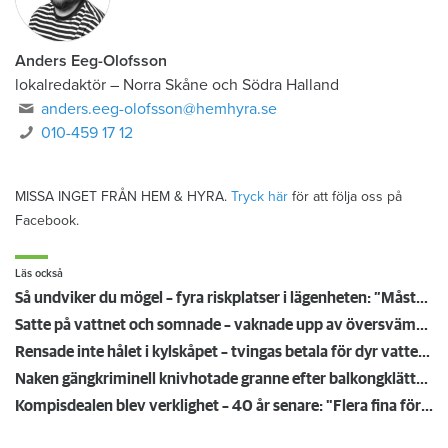
Anders Eeg-Olofsson
lokalredaktör
–
Norra Skåne och Södra Halland
anders.eeg-olofsson@hemhyra.se
010-459 17 12
MISSA INGET FRÅN HEM & HYRA.
Tryck här
för att följa oss på
Facebook.
Läs också
Så undviker du mögel – fyra riskplatser i lägenheten: ”Måste städa bort”
Satte på vattnet och somnade – vaknade upp av översvämning hos grannen
Rensade inte hålet i kylskåpet – tvingas betala för dyr vattenskada
Naken gängkriminell knivhotade granne efter balkongklättring
Kompisdealen blev verklighet – 40 år senare: "Flera fina fördelar med att dela bostad"