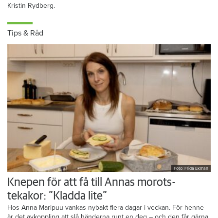
Kristin Rydberg.
Tips & Råd
Foto: Frida Ekman
Knepen för att få till Annas morots-
tekakor: ”Kladda lite”
Hos Anna Maripuu vankas nybakt flera dagar i veckan. För henne
är det avkoppling att slå händerna runt en deg – och den får gärna