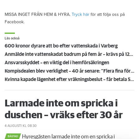
MISSA INGET FRÅN HEM & HYRA.
Tryck här
för att följa oss på
Facebook.
Läs också
600 kronor dyrare att bo efter vattenskada i Varberg
Anmälde inte vattenskadat badrum på fem år – krävs på 125 000 kronor
Ansvarsskyddet – en viktig del i hemförsäkringen
Kompisdealen blev verklighet – 40 år senare: "Flera fina fördelar med att dela bostad"
Kvinna kapade lägenhet efter vräkningsbeslut – får betala 50 000
Larmade inte om spricka i
duschen – vräks efter 30 år
4 AUGUSTI
KL 08:30
Hyresgästen larmade inte om en spricka i
BÅSTAD