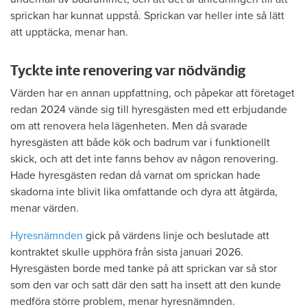
sprickan har kunnat uppstå. Sprickan var heller inte så lätt
att upptäcka, menar han.
Tyckte inte renovering var nödvändig
Värden har en annan uppfattning, och påpekar att företaget
redan 2024 vände sig till hyresgästen med ett erbjudande
om att renovera hela lägenheten. Men då svarade
hyresgästen att både kök och badrum var i funktionellt
skick, och att det inte fanns behov av någon renovering.
Hade hyresgästen redan då varnat om sprickan hade
skadorna inte blivit lika omfattande och dyra att åtgärda,
menar värden.
Hyresnämnden
gick på värdens linje och beslutade att
kontraktet skulle upphöra från sista januari 2026.
Hyresgästen borde med tanke på att sprickan var så stor
som den var och satt där den satt ha insett att den kunde
medföra större problem, menar hyresnämnden.