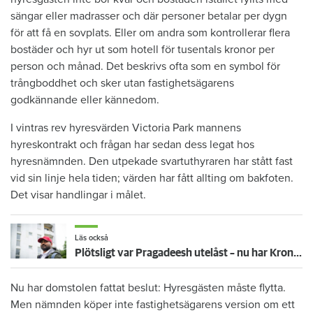
sängar eller madrasser och där personer betalar per dygn
för att få en sovplats. Eller om andra som kontrollerar flera
bostäder och hyr ut som hotell för tusentals kronor per
person och månad. Det beskrivs ofta som en symbol för
trångboddhet och sker utan fastighetsägarens
godkännande eller kännedom.
I vintras rev hyresvärden Victoria Park mannens
hyreskontrakt och frågan har sedan dess legat hos
hyresnämnden. Den utpekade svartuthyraren har stått fast
vid sin linje hela tiden; värden har fått allting om bakfoten.
Det visar handlingar i målet.
Läs också
Plötsligt var Pragadeesh utelåst – nu har Kronofogden hans möbler
Nu har domstolen fattat beslut: Hyresgästen måste flytta.
Men nämnden köper inte fastighetsägarens version om ett