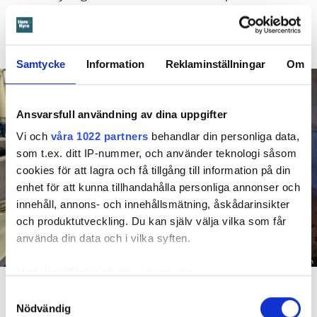
duschen som medförde en omfattande vattenskada. Nu
måste han lämna lägenheten efter drygt 30 år men får
längre tid på sig att flytta efter att domen överklagats.
Samtycke
Information
Reklaminställningar
Om
Ansvarsfull användning av dina uppgifter
Vi och
våra 1022 partners
behandlar din personliga data,
som t.ex. ditt IP-nummer, och använder teknologi såsom
cookies för att lagra och få tillgång till information på din
enhet för att kunna tillhandahålla personliga annonser och
innehåll, annons- och innehållsmätning, åskådarinsikter
och produktutveckling. Du kan själv välja vilka som får
använda din data och i vilka syften.
Foto: Hyresnämnden
Med din tillåtelse skulle vi även vilja:
En inspektion visade att vatten under en längre tid läckt in genom sprickor i väggen (de
röda markeringarna) och orsakat rötskador i syllen.
Samla in information om din geografiska plats
Samtyckesval
Nödvändig
som kan ha en noggrannhet på upp till flera meter