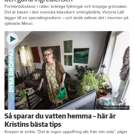
Formbrödsskivor i rader, krämiga fyllningar och krispiga grönsaker.
Det är basen i den svenska klassikern smörgåstårta. Victoria Lalli
lägger till en specialingrediens – och ändå vattnas det i munnen på
självaste Messi.
Foto: Tomas Ohlsson
Så sparar du vatten hemma – här är
Kristins bästa tips
Knepen är enkla: ”Det är ingen uppoffring alls från min sida”, säger