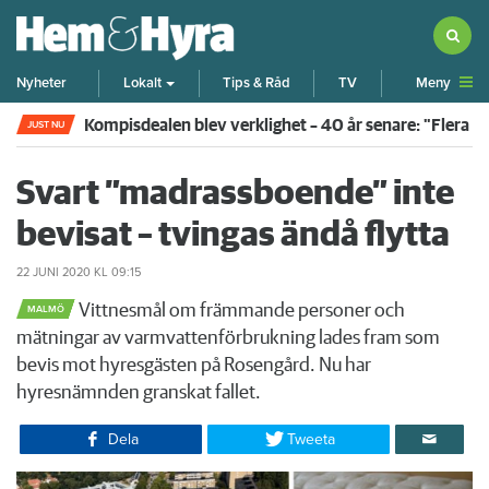
Meny
Nyheter
Lokalt
Tips & Råd
TV
Kompisdealen blev verklighet – 40 år senare: "Flera f
JUST NU
Svart ”madrassboende” inte
bevisat – tvingas ändå flytta
22 JUNI 2020
KL 09:15
Vittnesmål om främmande personer och
MALMÖ
mätningar av varmvattenförbrukning lades fram som
bevis mot hyresgästen på Rosengård. Nu har
hyresnämnden granskat fallet.
Dela
Tweeta