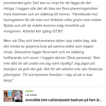
provisoriska golv. Det ska nu rivas för att lägga dit det
riktiga. I loggen står det att läsa om flera planeringsmöten
med mamman och en släkting till henne: ”
Hembesök hos
hyresgästen för att visa och förklara vilka grejer som måste
flyttas och att de måste komma iväg hemifrån på
morgonen. Arbetet kör igång 07.30
”.
Men när Öbo och hantverkarna dyker upp nästa dag, står
det mesta av grejerna kvar på samma ställe som dagen
innan. Dessutom ligger flera barn och en släkting
fortfarande och sover. I loggen skriver Öbos personal:
”Kan
inte låta bli att undra var jag varit otydlig? Jag jagar på
familjen så gott det går. Allt för att arbetet inte ska försenas
ytterligare. Till sist kommer familjen i väg så att vi kan
börja
”.
Läs också
Anmälde inte vattenskadat badrum på fem år – krävs på 125 000 kronor