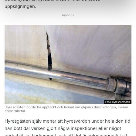
uppsägningen.
Foto: Hyresnämnden
Foto: Hyresnämnden
Hyresgästen borde ha upptäckt och larmat om glipan i duschväggen, menar
domstolarna.
Hyresgästen själv menar att hyresvärden under hela den tid
han bott där varken gjort några inspektioner eller något
underhåll av badrummet, och att det är anledningen till att