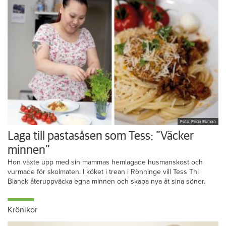
Foto: Frida Ekman
Laga till pastasåsen som Tess: ”Väcker
minnen”
Hon växte upp med sin mammas hemlagade husmanskost och
vurmade för skolmaten. I köket i trean i Rönninge vill Tess Thi
Blanck återuppväcka egna minnen och skapa nya åt sina söner.
Krönikor