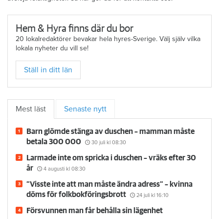
Hem & Hyra finns där du bor
20 lokalredaktörer bevakar hela hyres-Sverige. Välj själv vilka
lokala nyheter du vill se!
Ställ in ditt län
Mest läst
Senaste nytt
Barn glömde stänga av duschen – mamman måste
betala 300 000
30 juli
kl 08:30
Larmade inte om spricka i duschen – vräks efter 30
år
4 augusti
kl 08:30
”Visste inte att man måste ändra adress” – kvinna
döms för folkbokföringsbrott
24 juli
kl 16:10
Försvunnen man får behålla sin lägenhet