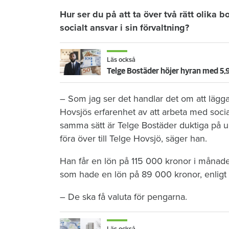
Hur ser du på att ta över två rätt olika b
socialt ansvar i sin förvaltning?
Läs också
Telge Bostäder höjer hyran med 5,9
– Som jag ser det handlar det om att lägga
Hovsjös erfarenhet av att arbeta med social
samma sätt är Telge Bostäder duktiga på u
föra över till Telge Hovsjö, säger han.
Han får en lön på 115 000 kronor i månaden
som hade en lön på 89 000 kronor, enlig
– De ska få valuta för pengarna.
Läs också