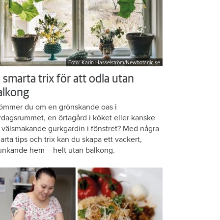
Foto: Karin Hasselström/Newbotanic.se
 smarta trix för att odla utan
alkong
ömmer du om en grönskande oas i
rdagsrummet, en örtagård i köket eller kanske
 välsmakande gurkgardin i fönstret? Med några
arta tips och trix kan du skapa ett vackert,
unkande hem – helt utan balkong.