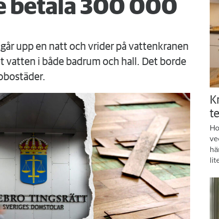
 betala 300 000
går upp en natt och vrider på vattenkranen
 vatten i både badrum och hall. Det borde
obostäder.
K
te
Ho
ve
hä
lit