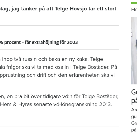
olag, jag tänker på att Telge Hovsjö tar ett stort
H
5 procent – får extrahöjning för 2023
 ihop två russin och baka en ny kaka. Telge
a frågor ska vi ta med oss in i Telge Bostäder. På
pprustning och drift och den erfarenheten ska vi
G
, en bra bit över tidigare vd:n för Telge Bostäder,
p
t Hem & Hyras senaste vd-lönegranskning 2013.
Ar
gu
Gr
på