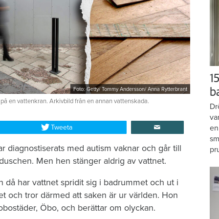
15
Foto: Getty/ Tommy Andersson/ Anna Rytterbrant
b
 på en vattenkran. Arkivbild från en annan vattenskada.
Dr
va
Tweeta
en
sm
r diagnostiserats med autism vaknar och går till
pr
duschen. Men hen stänger aldrig av vattnet.
då har vattnet spridit sig i badrummet och ut i
et och tror därmed att saken är ur världen. Hon
brobostäder, Öbo, och berättar om olyckan.