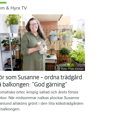
em & Hyra TV
Foto: Frida Ekman
ör som Susanne – ordna trädgård
å balkongen: ”God gärning”
omatiska örter, krispig sallad och årets första
rkor. När midsommar nalkas plockar Susanne
anlund allsköns grönt i den lilla köksträdgården
 balkongen.