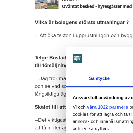
Oväntat besked - hyresgäster med h
Vilka är bolagens största utmaningar ?
– Att öka takten i upprustningen och bygga
Telge Bostäder har ju sålt cirka 1000 lä
till försäljningar?
– Jag tror man ska vara öppen för fler försäl
Samtycke
och se vad som är bäst. Men man måste var
långsiktiga ägare.
Ansvarsfull användning av d
Skälet till att eventuellt sälja fler lägene
Vi och
våra 1022 partners
be
cookies för att lagra och få t
–Det viktigaste skälet är att få in pengar t
annons- och innehållsmätning
att få in fler ägare, säger han.
och i vilka syften.