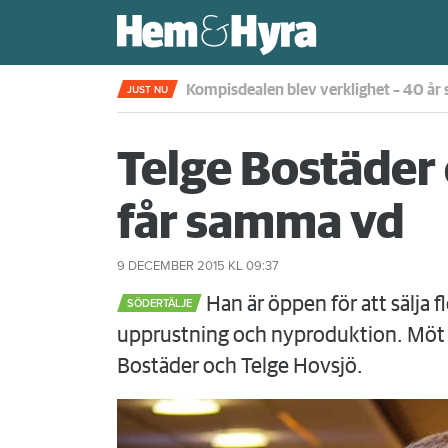
Rökte inomhus och övergav lägenhet
JUST NU
Telge Bostäder
får samma vd
9 DECEMBER 2015
KL 09:37
Han är öppen för att sälja fl
SÖDERTÄLJE
upprustning och nyproduktion. Möt 
Bostäder och Telge Hovsjö.