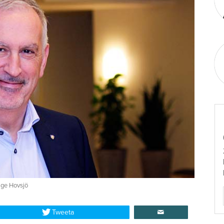
elge Hovsjö
Tweeta