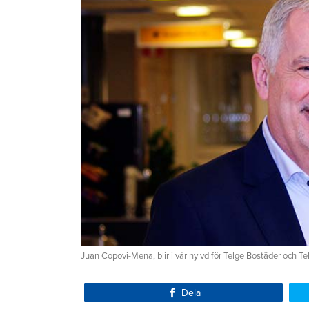
Juan Copovi-Mena, blir i vår ny vd för Telge Bostäder och T
Dela