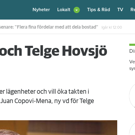
Nyheter
Lokalt
Tips & Råd
TV
R
en – nu kräver värden honom på 100 000 kronor
Igår kl 10:30
 och Telge Hovsjö
Di
Ve
sy
er lägenheter och vill öka takten i
Juan Copovi-Mena, ny vd för Telge