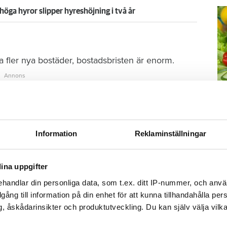
öga hyror slipper hyreshöjning i två år
 fler nya bostäder, bostadsbristen är enorm.
genheter de senaste åren, vad är din inställning
M
jningar, det är viktigt att vara en aktiv förvaltare
Information
Reklaminställningar
–
a noga med till vem man säljer, så de är
Fo
ina uppgifter
kr
heter är flera.
kl
handlar din personliga data, som t.ex. ditt IP-nummer, och anv
sp
illgång till information på din enhet för att kunna tillhandahålla pe
ill nyproduktion och upprustning, sedan är det bra
mu
, åskådarinsikter och produktutveckling. Du kan själv välja vilk