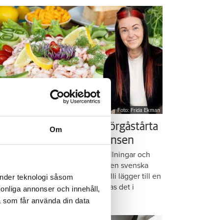
Foto: Frida Ekman
essi älskar Victorias smörgåstårta
Om
 trots den galna ingrediensen
rmbrödsskivor i rader, krämiga fyllningar och
ispiga grönsaker. Det är basen i den svenska
assikern smörgåstårta. Victoria Lalli lägger till en
änder teknologi såsom
ecialingrediens – och ändå vattnas det i
rsonliga annonser och innehåll,
nnen på självaste Messi.
a som får använda din data