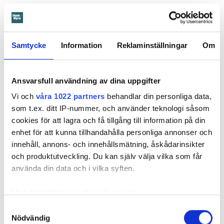
Dela
Tweeta
Hyresgästen har bott i lägenheten i skånska Båstad sedan
Samtycke
Information
Reklaminställningar
Om
1995 men måste nu flytta sedan hans kontrakt prövats både
i hyresnämnden och i hovrätten.
Ansvarsfull användning av dina uppgifter
Skada upptäcktes av hantverkare
Vi och
våra 1022 partners
behandlar din personliga data,
som t.ex. ditt IP-nummer, och använder teknologi såsom
Det var när hyresvärdens hantverkare skulle byta ett
cookies för att lagra och få tillgång till information på din
duschmunstycke under hösten förra året som en spricka i
enhet för att kunna tillhandahålla personliga annonser och
plastmattan på väggen i duschen upptäcktes. Strax efter
innehåll, annons- och innehållsmätning, åskådarinsikter
detta lät värden ett företag göra en besiktning av
och produktutveckling. Du kan själv välja vilka som får
badrummet. Då upptäcktes att vatten läckt från den trasiga
använda din data och i vilka syften.
svetsskarven under en längre tid och orsakat omfattande
vattenskador.
Med din tillåtelse skulle vi även vilja:
Därför sade den privata hyresvärden upp hyreskontraktet
Samla in information om din geografiska plats
Samtyckesval
med hänvisning till att hyresgästen inte iakttagit sin så
Nödvändig
som kan ha en noggrannhet på upp till flera meter