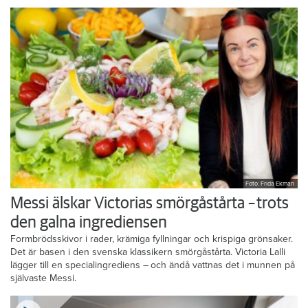
Foto: Frida Ekman
Messi älskar Victorias smörgåstårta – trots
den galna ingrediensen
Formbrödsskivor i rader, krämiga fyllningar och krispiga grönsaker.
Det är basen i den svenska klassikern smörgåstårta. Victoria Lalli
lägger till en specialingrediens – och ändå vattnas det i munnen på
självaste Messi.