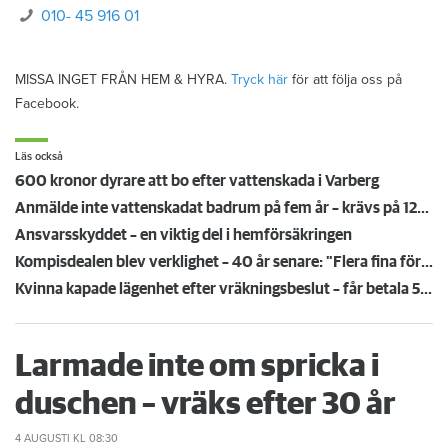
010- 45 916 01
MISSA INGET FRÅN HEM & HYRA.
Tryck här
för att följa oss på
Facebook.
Läs också
600 kronor dyrare att bo efter vattenskada i Varberg
Anmälde inte vattenskadat badrum på fem år – krävs på 125 000 kronor
Ansvarsskyddet – en viktig del i hemförsäkringen
Kompisdealen blev verklighet – 40 år senare: "Flera fina fördelar med att dela bostad"
Kvinna kapade lägenhet efter vräkningsbeslut – får betala 50 000
Larmade inte om spricka i
duschen – vräks efter 30 år
4 AUGUSTI
KL 08:30