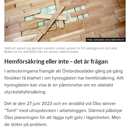
Foto: Arkivbild: Anna Rytterbrant
Foto: Arkivbild: Anna Rytterbrant
Vattnet spred sig genom sanden under golvet in till vardagsrum och kök.
Biden är en arkivbild från en annan vattenskada.
Hemförsäkring eller inte – det är frågan
I anteckningarna framgår att Örebrobostäder gång på gång
försöker få klarhet i om hyresgästen har hemförsäkring. Allt
hyresgästen kan visa är en påminnelse om en obetald
olycksfallsförsäkring.
Det är den 27 juni 2023 och en anställd vid Öbo skriver
”Torrt!” med utropstecken i arbetsloggen. Därmed påbörjar
Öbo planeringen för att lägga nytt golv i lägenheten. Men
de stöter på problem.