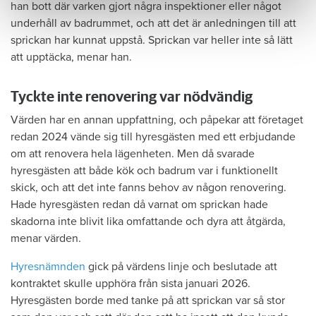
han bott där varken gjort några inspektioner eller något
underhåll av badrummet, och att det är anledningen till att
sprickan har kunnat uppstå. Sprickan var heller inte så lätt
att upptäcka, menar han.
Tyckte inte renovering var nödvändig
Värden har en annan uppfattning, och påpekar att företaget
redan 2024 vände sig till hyresgästen med ett erbjudande
om att renovera hela lägenheten. Men då svarade
hyresgästen att både kök och badrum var i funktionellt
skick, och att det inte fanns behov av någon renovering.
Hade hyresgästen redan då varnat om sprickan hade
skadorna inte blivit lika omfattande och dyra att åtgärda,
menar värden.
Hyresnämnden
gick på värdens linje och beslutade att
kontraktet skulle upphöra från sista januari 2026.
Hyresgästen borde med tanke på att sprickan var så stor