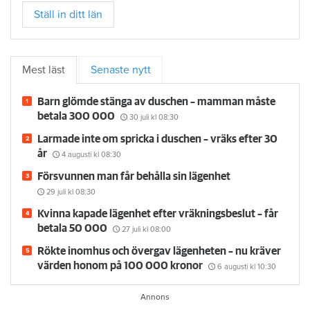
Ställ in ditt län
Mest läst
Senaste nytt
Barn glömde stänga av duschen – mamman måste
betala 300 000
30 juli
kl 08:30
Larmade inte om spricka i duschen – vräks efter 30
år
4 augusti
kl 08:30
Försvunnen man får behålla sin lägenhet
29 juli
kl 08:30
Kvinna kapade lägenhet efter vräkningsbeslut – får
betala 50 000
27 juli
kl 08:00
Rökte inomhus och övergav lägenheten – nu kräver
värden honom på 100 000 kronor
6 augusti
kl 10:30