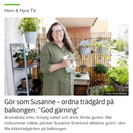
Hem & Hyra TV
Foto: Frida Ekman
Gör som Susanne – ordna trädgård på
balkongen: ”God gärning”
Aromatiska örter, krispig sallad och årets första gurkor. När
midsommar nalkas plockar Susanne Granlund allsköns grönt i den
lilla köksträdgården på balkongen.