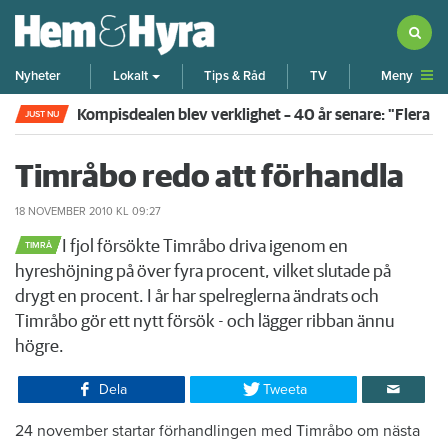
Meny
Nyheter
Lokalt
Tips & Råd
TV
Kompisdealen blev verklighet – 40 år senare: "Flera f
JUST NU
Timråbo redo att förhandla
18 NOVEMBER 2010
KL 09:27
​I fjol försökte Timråbo driva igenom en
TIMRÅ
hyreshöjning på över fyra procent, vilket slutade på
drygt en procent. I år har spelreglerna ändrats och
Timråbo gör ett nytt försök - och lägger ribban ännu
högre.
Dela
Tweeta
24 november startar förhandlingen med Timråbo om nästa