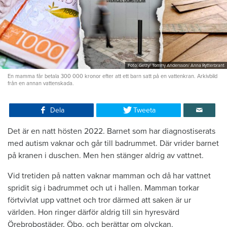
Foto: Getty/ Tommy Andersson/ Anna Rytterbrant
En mamma får betala 300 000 kronor efter att ett barn satt på en vattenkran. Arkivbild
från en annan vattenskada.
Dela
Tweeta
Det är en natt hösten 2022. Barnet som har diagnostiserats
med autism vaknar och går till badrummet. Där vrider barnet
på kranen i duschen. Men hen stänger aldrig av vattnet.
Vid tretiden på natten vaknar mamman och då har vattnet
spridit sig i badrummet och ut i hallen. Mamman torkar
förtvivlat upp vattnet och tror därmed att saken är ur
världen. Hon ringer därför aldrig till sin hyresvärd
Örebrobostäder, Öbo, och berättar om olyckan.