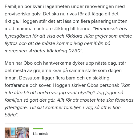
Familjen bor kvar i lägenheten under renoveringen med
provisoriska golv. Det ska nu rivas för att lägga dit det
riktiga. I loggen står det att läsa om flera planeringsmöten
med mamman och en släkting till henne: ”
Hembesök hos
hyresgästen för att visa och förklara vilka grejer som måste
flyttas och att de måste komma iväg hemifrån på
morgonen. Arbetet kör igång 07.30
”.
Men när Öbo och hantverkarna dyker upp nästa dag, står
det mesta av grejerna kvar på samma ställe som dagen
innan. Dessutom ligger flera barn och en släkting
fortfarande och sover. I loggen skriver Öbos personal:
”Kan
inte låta bli att undra var jag varit otydlig? Jag jagar på
familjen så gott det går. Allt för att arbetet inte ska försenas
ytterligare. Till sist kommer familjen i väg så att vi kan
börja
”.
Läs också