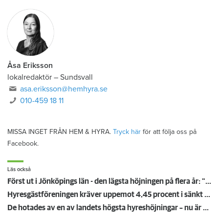
Åsa Eriksson
lokalredaktör
–
Sundsvall
asa.eriksson@hemhyra.se
010-459 18 11
MISSA INGET FRÅN HEM & HYRA.
Tryck här
för att följa oss på
Facebook.
Läs också
Först ut i Jönköpings län - den lägsta höjningen på flera år: "Vi är på väg neråt nu"
Hyresgästföreningen kräver uppemot 4,45 procent i sänkt hyra: "Gränsen är nådd"
De hotades av en av landets högsta hyreshöjningar – nu är hyrorna klara