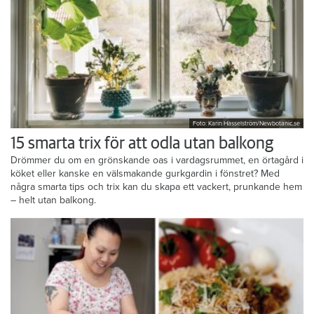
Foto: Karin Hasselström/Newbotanic.se
15 smarta trix för att odla utan balkong
Drömmer du om en grönskande oas i vardagsrummet, en örtagård i
köket eller kanske en välsmakande gurkgardin i fönstret? Med
några smarta tips och trix kan du skapa ett vackert, prunkande hem
– helt utan balkong.