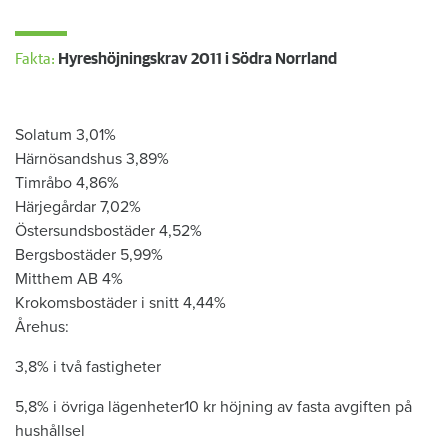
Fakta:
Hyreshöjningskrav 2011 i Södra Norrland
​​​
Solatum 3,01%
Härnösandshus 3,89%
Timråbo 4,86%
Härjegårdar 7,02%
Östersundsbostäder 4,52%
Bergsbostäder 5,99%
Mitthem AB 4%
Krokomsbostäder i snitt 4,44%
Årehus:
3,8% i två fastigheter
5,8% i övriga lägenheter10 kr höjning av fasta avgiften på
hushållsel