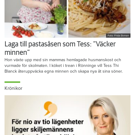
Foto: Frida Ekman
Laga till pastasåsen som Tess: ”Väcker
minnen”
Hon växte upp med sin mammas hemlagade husmanskost och
vurmade för skolmaten. I köket i trean i Rönninge vill Tess Thi
Blanck återuppväcka egna minnen och skapa nya åt sina söner.
Krönikor