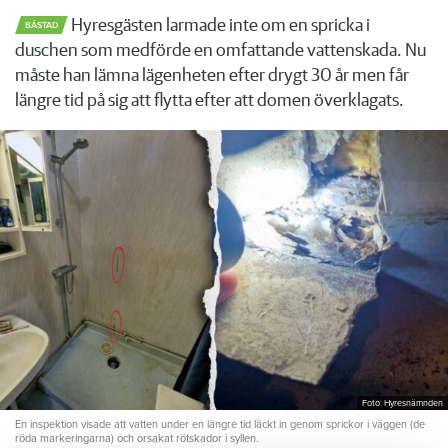
Hyresgästen larmade inte om en spricka i
BÅSTAD
duschen som medförde en omfattande vattenskada. Nu
måste han lämna lägenheten efter drygt 30 år men får
längre tid på sig att flytta efter att domen överklagats.
Foto: Hyresnämnden
En inspektion visade att vatten under en längre tid läckt in genom sprickor i väggen (de
röda markeringarna) och orsakat rötskador i syllen.