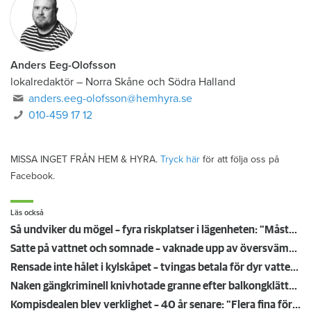
Anders Eeg-Olofsson
lokalredaktör
–
Norra Skåne och Södra Halland
anders.eeg-olofsson@hemhyra.se
010-459 17 12
MISSA INGET FRÅN HEM & HYRA.
Tryck här
för att följa oss på
Facebook.
Läs också
Så undviker du mögel – fyra riskplatser i lägenheten: ”Måste städa bort”
Satte på vattnet och somnade – vaknade upp av översvämning hos grannen
Rensade inte hålet i kylskåpet – tvingas betala för dyr vattenskada
Naken gängkriminell knivhotade granne efter balkongklättring
Kompisdealen blev verklighet – 40 år senare: "Flera fina fördelar med att dela bostad"