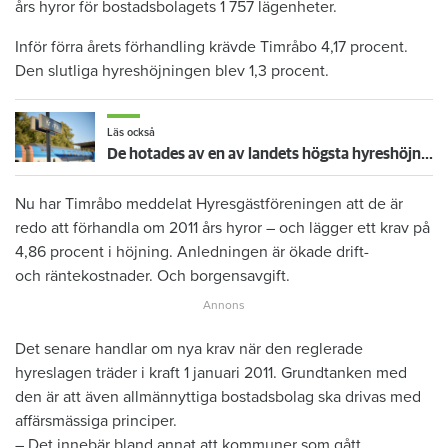
års hyror för bostadsbolagets 1 757 lägenheter.
Inför förra årets förhandling krävde Timråbo 4,17 procent.
Den slutliga hyreshöjningen blev 1,3 procent.
Läs också
De hotades av en av landets högsta hyreshöjningar – så blev det
Nu har Timråbo meddelat Hyresgästföreningen att de är
redo att förhandla om 2011 års hyror – och lägger ett krav på
4,86 procent i höjning. Anledningen är ökade drift-
och räntekostnader. Och borgensavgift.
Det senare handlar om nya krav när den reglerade
hyreslagen träder i kraft 1 januari 2011. Grundtanken med
den är att även allmännyttiga bostadsbolag ska drivas med
affärsmässiga principer.
– Det innebär bland annat att kommuner som gått