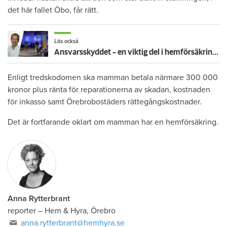
det här fallet Öbo, får rätt.
Läs också
Ansvarsskyddet – en viktig del i hemförsäkringen
Enligt tredskodomen ska mamman betala närmare 300 000
kronor plus ränta för reparationerna av skadan, kostnaden
för inkasso samt Örebrobostäders rättegångskostnader.
Det är fortfarande oklart om mamman har en hemförsäkring.
Anna Rytterbrant
reporter
–
Hem & Hyra, Örebro
anna.rytterbrant@hemhyra.se