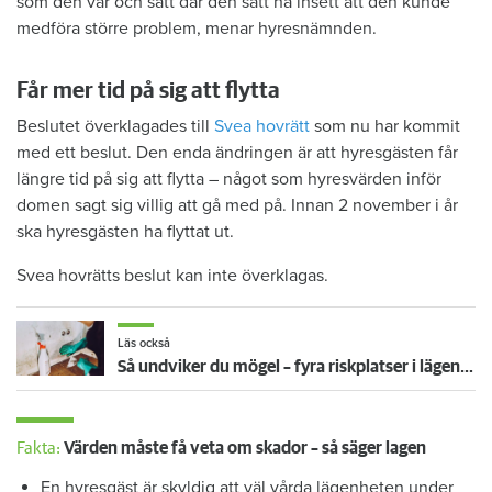
som den var och satt där den satt ha insett att den kunde
medföra större problem, menar hyresnämnden.
Får mer tid på sig att flytta
Beslutet överklagades till
Svea hovrätt
som nu har kommit
med ett beslut. Den enda ändringen är att hyresgästen får
längre tid på sig att flytta – något som hyresvärden inför
domen sagt sig villig att gå med på. Innan 2 november i år
ska hyresgästen ha flyttat ut.
Svea hovrätts beslut kan inte överklagas.
Läs också
Så undviker du mögel – fyra riskplatser i lägenheten: ”Måste städa bort”
Fakta:
Värden måste få veta om skador – så säger lagen
En hyresgäst är skyldig att väl vårda lägenheten under