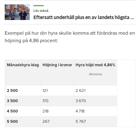
Läs också
Eftersatt underhåll plus en av landets högsta hyreshöjningar – hyresgäster får ta smällen för miljonförlusterna
Exempel på hur din hyra skulle komma att förändras med en
höjning på 4,86 procent:​
​Månadshyra idag
​Höjning i kronor
​Hyra höjd med 4,86%
​2 500
​121
​2 621
​3 500
​170
​3 670
​4 500
​218
​4 718
​5 500
267
​5 767