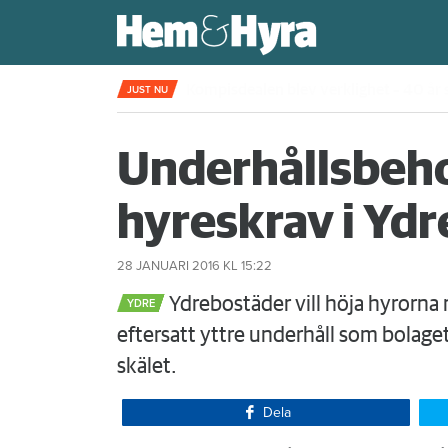
Kompisdealen blev verklighet – 40 år s
JUST NU
Underhållsbeh
hyreskrav i Ydr
28 JANUARI 2016
KL 15:22
Ydrebostäder vill höja hyrorna 
YDRE
eftersatt yttre underhåll som bolage
skälet.
Dela