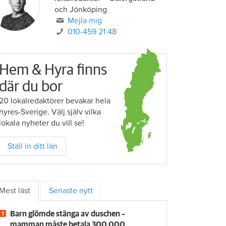
och Jönköping
Mejla mig
010-459 21 48
Hem & Hyra finns
där du bor
20 lokalredaktörer bevakar hela
hyres-Sverige. Välj själv vilka
lokala nyheter du vill se!
Ställ in ditt län
Mest läst
Senaste nytt
Barn glömde stänga av duschen –
mamman måste betala 300 000