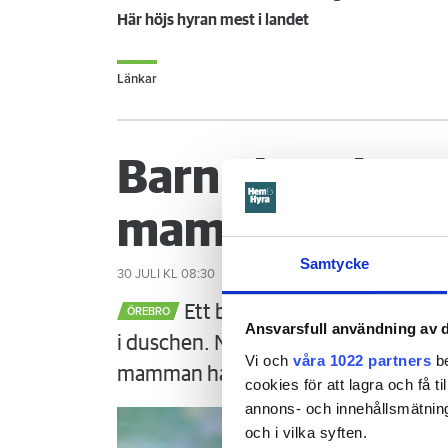
Här höjs hyran mest i landet
Länkar
Barn glömde st
mamman måste
Samtycke
30 JULI
KL 08:30
Ett barn med särskilda behov 
ÖREBRO
Ansvarsfull användning av d
i duschen. När mamman vaknar är det
Vi och
våra 1022 partners
be
mamman ha förhindrat menar Örebr
cookies för att lagra och få t
annons- och innehållsmätning
och i vilka syften.