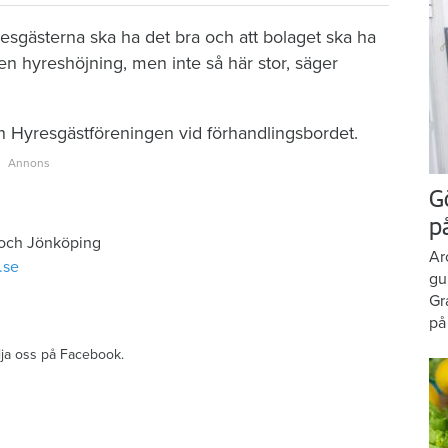
yresgästerna ska ha det bra och att bolaget ska ha
en hyreshöjning, men inte så här stor, säger
ch Hyresgästföreningen vid förhandlingsbordet.
G
p
 och Jönköping
Ar
.se
gu
Gr
på
ölja oss på Facebook.