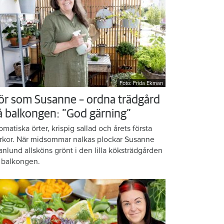
Foto: Frida Ekman
ör som Susanne – ordna trädgård
å balkongen: ”God gärning”
omatiska örter, krispig sallad och årets första
rkor. När midsommar nalkas plockar Susanne
anlund allsköns grönt i den lilla köksträdgården
 balkongen.