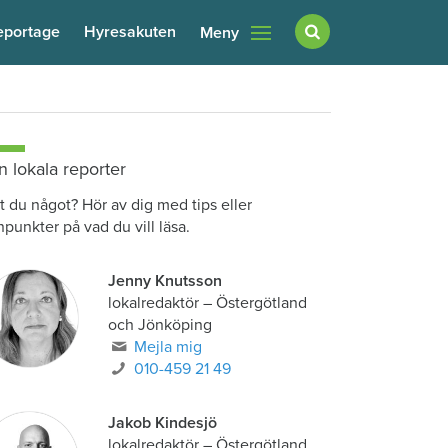
eportage
Hyresakuten
Meny
n lokala reporter
t du något? Hör av dig med tips eller
npunkter på vad du vill läsa.
Jenny Knutsson
lokalredaktör
–
Östergötland
och Jönköping
Mejla mig
010-459 21 49
Jakob Kindesjö
lokalredaktör
–
Östergötland