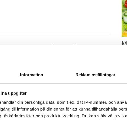
M
änga av duschen –
–
Fo
 betala 300 000
kr
kl
Information
Reklaminställningar
sp
mu
går upp en natt och vrider på vattenkranen
ina uppgifter
 vatten i både badrum och hall. Det borde
handlar din personliga data, som t.ex. ditt IP-nummer, och anv
obostäder.
illgång till information på din enhet för att kunna tillhandahålla pe
, åskådarinsikter och produktutveckling. Du kan själv välja vilk