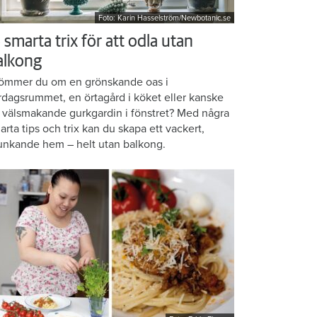
Foto: Karin Hasselström/Newbotanic.se
 smarta trix för att odla utan
alkong
ömmer du om en grönskande oas i
rdagsrummet, en örtagård i köket eller kanske
 välsmakande gurkgardin i fönstret? Med några
arta tips och trix kan du skapa ett vackert,
unkande hem – helt utan balkong.