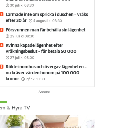
30 juli
kl 08:30
Larmade inte om spricka i duschen – vräks
efter 30 år
4 augusti
kl 08:30
Försvunnen man får behålla sin lägenhet
29 juli
kl 08:30
Kvinna kapade lägenhet efter
vräkningsbeslut – får betala 50 000
27 juli
kl 08:00
Rökte inomhus och övergav lägenheten –
nu kräver värden honom på 100 000
kronor
Igår kl 10:30
em & Hyra TV