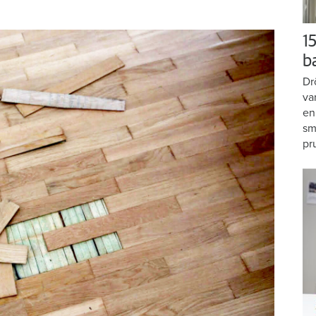
15
b
Dr
va
en
sm
pr