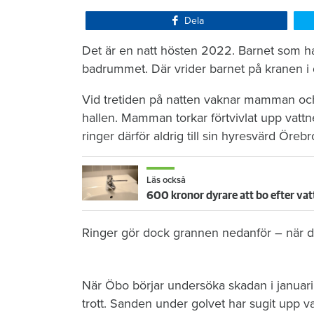
Dela
Det är en natt hösten 2022. Barnet som ha
badrummet. Där vrider barnet på kranen i 
Vid tretiden på natten vaknar mamman och 
hallen. Mamman torkar förtvivlat upp vattn
ringer därför aldrig till sin hyresvärd Öre
Läs också
600 kronor dyrare att bo efter vat
Ringer gör dock grannen nedanför – när de
När Öbo börjar undersöka skadan i januari 
trott. Sanden under golvet har sugit upp vat