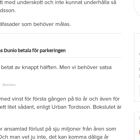
gått med underskott och inte kunnat underhålla så
rdsson.
räfasader som behöver målas.
as Dunio betala för parkeringen
 betat av knappt hälften. Men vi behöver satsa
d vinst för första gången på tio år och även för
ett litet sådant, enligt Urban Tordsson. Bokslutet är
or ansamlad förlust på sju miljoner från åren som
 Och man vet ju inte, det kan komma dåliga år