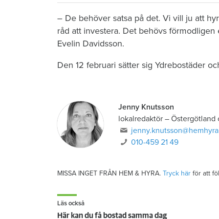
– De behöver satsa på det. Vi vill ju att h
råd att investera. Det behövs förmodligen 
Evelin Davidsson.
Den 12 februari sätter sig Ydrebostäder o
Jenny Knutsson
lokalredaktör
–
Östergötland
jenny.knutsson@hemhyra
010-459 21 49
MISSA INGET FRÅN HEM & HYRA.
Tryck här
för att f
Läs också
Här kan du få bostad samma dag