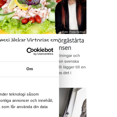
Foto: Frida Ekman
essi älskar Victorias smörgåstårta
 trots den galna ingrediensen
rmbrödsskivor i rader, krämiga fyllningar och
ispiga grönsaker. Det är basen i den svenska
assikern smörgåstårta. Victoria Lalli lägger till en
Om
ecialingrediens – och ändå vattnas det i
nnen på självaste Messi.
änder teknologi såsom
rsonliga annonser och innehåll,
a som får använda din data