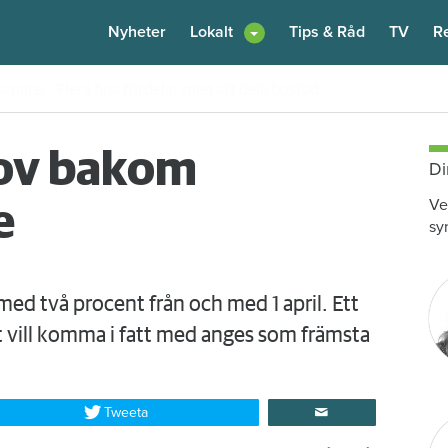
Nyheter
Lokalt
Tips & Råd
TV
R
enare: "Flera fina fördelar med att dela bostad"
Igår kl 12:00
ov bakom
Di
Ve
e
sy
med två procent från och med 1 april. Ett
t vill komma i fatt med anges som främsta
Tweeta