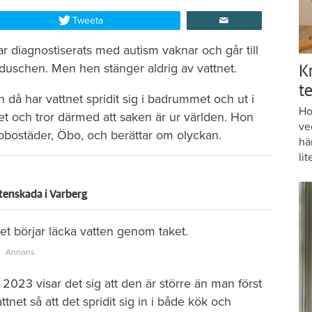
Tweeta
r diagnostiserats med autism vaknar och går till
duschen. Men hen stänger aldrig av vattnet.
K
te
då har vattnet spridit sig i badrummet och ut i
Ho
et och tror därmed att saken är ur världen. Hon
ve
brobostäder, Öbo, och berättar om olyckan.
hä
lit
tenskada i Varberg
t börjar läcka vatten genom taket.
2023 visar det sig att den är större än man först
tnet så att det spridit sig in i både kök och