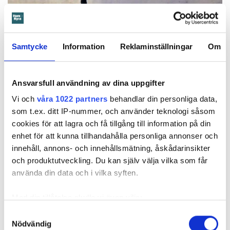
Samtycke
Information
Reklaminställningar
Om
Foto: Hyresnämnden
Foto: Hyresnämnden
Ansvarsfull användning av dina uppgifter
Hyresgästen borde ha upptäckt och larmat om glipan i duschväggen, menar
domstolarna.
Vi och
våra 1022 partners
behandlar din personliga data,
Hyresgästen själv menar att hyresvärden under hela den tid
som t.ex. ditt IP-nummer, och använder teknologi såsom
han bott där varken gjort några inspektioner eller något
cookies för att lagra och få tillgång till information på din
underhåll av badrummet, och att det är anledningen till att
enhet för att kunna tillhandahålla personliga annonser och
sprickan har kunnat uppstå. Sprickan var heller inte så lätt
innehåll, annons- och innehållsmätning, åskådarinsikter
att upptäcka, menar han.
och produktutveckling. Du kan själv välja vilka som får
använda din data och i vilka syften.
Tyckte inte renovering var nödvändig
Med din tillåtelse skulle vi även vilja:
Värden har en annan uppfattning, och påpekar att företaget
Samla in information om din geografiska plats
Samtyckesval
redan 2024 vände sig till hyresgästen med ett erbjudande
Nödvändig
som kan ha en noggrannhet på upp till flera meter