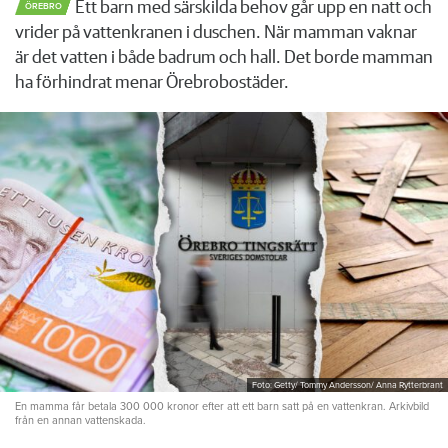
Ett barn med särskilda behov går upp en natt och
ÖREBRO
vrider på vattenkranen i duschen. När mamman vaknar
är det vatten i både badrum och hall. Det borde mamman
ha förhindrat menar Örebrobostäder.
Foto: Getty/ Tommy Andersson/ Anna Rytterbrant
En mamma får betala 300 000 kronor efter att ett barn satt på en vattenkran. Arkivbild
från en annan vattenskada.