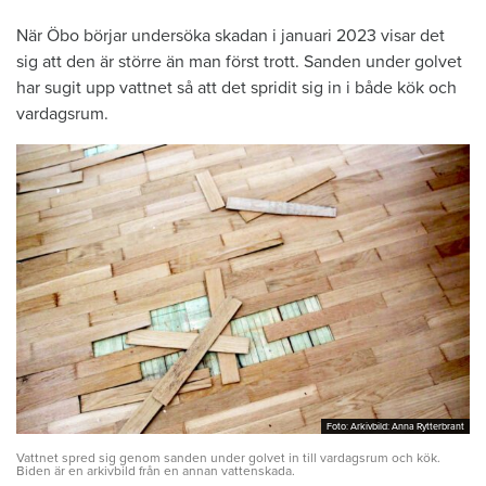
När Öbo börjar undersöka skadan i januari 2023 visar det
sig att den är större än man först trott. Sanden under golvet
har sugit upp vattnet så att det spridit sig in i både kök och
vardagsrum.
Foto: Arkivbild: Anna Rytterbrant
Foto: Arkivbild: Anna Rytterbrant
Vattnet spred sig genom sanden under golvet in till vardagsrum och kök.
Biden är en arkivbild från en annan vattenskada.