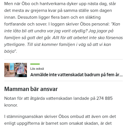
Men när Öbo och hantverkarna dyker upp nästa dag, står
det mesta av grejerna kvar på samma ställe som dagen
innan. Dessutom ligger flera barn och en släkting
fortfarande och sover. I loggen skriver Öbos personal:
”Kan
inte låta bli att undra var jag varit otydlig? Jag jagar på
familjen så gott det går. Allt för att arbetet inte ska försenas
ytterligare. Till sist kommer familjen i väg så att vi kan
börja
”.
Läs också
Anmälde inte vattenskadat badrum på fem år – krävs på 125 000 kronor
Mamman bär ansvar
Notan för att åtgärda vattenskadan landade på 274 885
kronor.
I stämningsansökan skriver Öbos ombud att även om det
enligt uppgifterna är barnet som orsakat skadan, är det