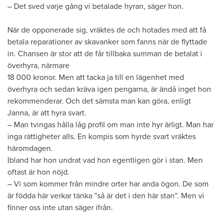
– Det sved varje gång vi betalade hyran, säger hon.
När de opponerade sig, vräktes de och hotades med att få
betala reparationer av skavanker som fanns när de flyttade
in. Chansen är stor att de får tillbaka summan de betalat i
överhyra, närmare
18 000 kronor. Men att tacka ja till en lägenhet med
överhyra och sedan kräva igen pengarna, är ändå inget hon
rekommenderar. Och det sämsta man kan göra, enligt
Janna, är att hyra svart.
– Man tvingas hålla låg profil om man inte hyr ärligt. Man har
inga rättigheter alls. En kompis som hyrde svart vräktes
häromdagen.
Ibland har hon undrat vad hon egentligen gör i stan. Men
oftast är hon nöjd.
– Vi som kommer från mindre orter har anda ögon. De som
är födda här verkar tänka ”så är det i den här stan”. Men vi
finner oss inte utan säger ifrån.