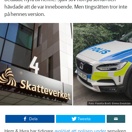
hävdade att de var inneboende. Men tingsrätten tror inte
på hennes version.
Foto: Fialotta Bratt/ Emma Eneström
Dela
Tweeta
Hem & Hyra har tidigare
avslöjat att polisen under
senvåren