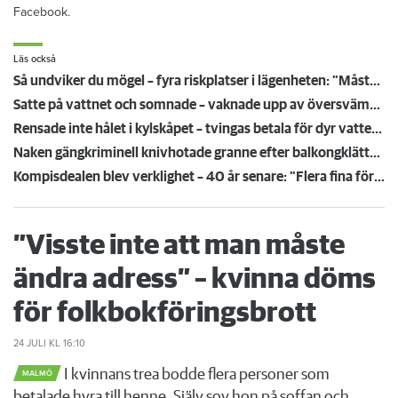
Facebook.
Läs också
Så undviker du mögel – fyra riskplatser i lägenheten: ”Måste städa bort”
Satte på vattnet och somnade – vaknade upp av översvämning hos grannen
Rensade inte hålet i kylskåpet – tvingas betala för dyr vattenskada
Naken gängkriminell knivhotade granne efter balkongklättring
Kompisdealen blev verklighet – 40 år senare: "Flera fina fördelar med att dela bostad"
”Visste inte att man måste
ändra adress” – kvinna döms
för folkbokföringsbrott
24 JULI
KL 16:10
I kvinnans trea bodde flera personer som
MALMÖ
betalade hyra till henne. Själv sov hon på soffan och