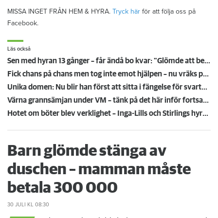
MISSA INGET FRÅN HEM & HYRA.
Tryck här
för att följa oss på
Facebook.
Läs också
Sen med hyran 13 gånger – får ändå bo kvar: "Glömde att betala"
Fick chans på chans men tog inte emot hjälpen – nu vräks paret: ”Tragiskt"
Unika domen: Nu blir han först att sitta i fängelse för svartuthyrning
Värna grannsämjan under VM – tänk på det här inför fortsatta nattmatcher
Hotet om böter blev verklighet – Inga-Lills och Stirlings hyresvärdar får betala 75 000: ”Herregud så onödigt”
Barn glömde stänga av
duschen – mamman måste
betala 300 000
30 JULI
KL 08:30