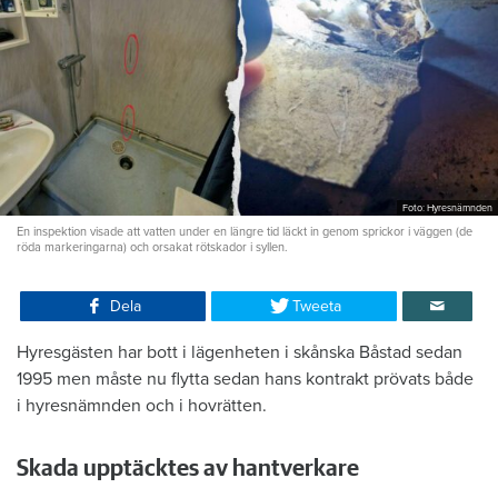
Foto: Hyresnämnden
En inspektion visade att vatten under en längre tid läckt in genom sprickor i väggen (de
röda markeringarna) och orsakat rötskador i syllen.
Dela
Tweeta
Hyresgästen har bott i lägenheten i skånska Båstad sedan
1995 men måste nu flytta sedan hans kontrakt prövats både
i hyresnämnden och i hovrätten.
Skada upptäcktes av hantverkare