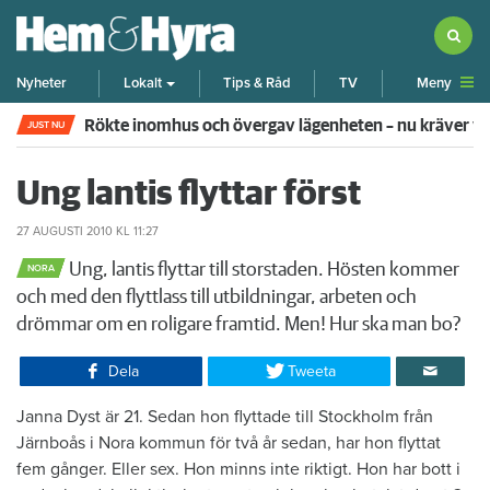
Meny
Nyheter
Lokalt
Tips & Råd
TV
Rökte inomhus och övergav lägenheten – nu kräver 
JUST NU
Ung lantis flyttar först
27 AUGUSTI 2010
KL 11:27
Ung, lantis flyttar till storstaden. Hösten kommer
NORA
och med den flyttlass till utbildningar, arbeten och
drömmar om en roligare framtid. Men! Hur ska man bo?
Dela
Tweeta
Janna Dyst är 21. Sedan hon flyttade till Stockholm från
Järnboås i Nora kommun för två år sedan, har hon flyttat
fem gånger. Eller sex. Hon minns inte riktigt. Hon har bott i