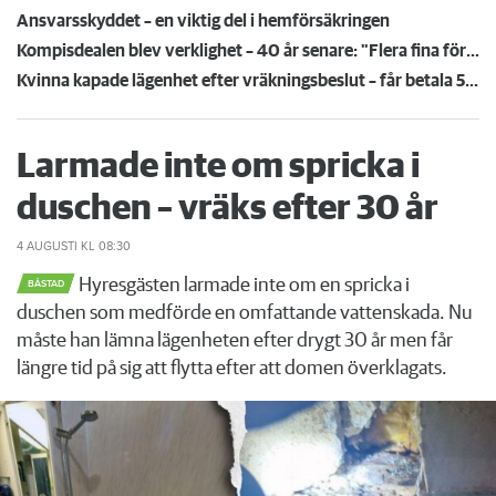
Ansvarsskyddet – en viktig del i hemförsäkringen
Kompisdealen blev verklighet – 40 år senare: "Flera fina fördelar med att dela bostad"
Kvinna kapade lägenhet efter vräkningsbeslut – får betala 50 000
Larmade inte om spricka i
duschen – vräks efter 30 år
4 AUGUSTI
KL 08:30
Hyresgästen larmade inte om en spricka i
BÅSTAD
duschen som medförde en omfattande vattenskada. Nu
måste han lämna lägenheten efter drygt 30 år men får
längre tid på sig att flytta efter att domen överklagats.