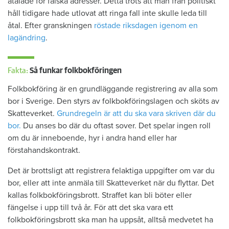
åtalade för falska adresser. Detta trots att man från politiskt
håll tidigare hade utlovat att ringa fall inte skulle leda till
åtal. Efter granskningen
röstade riksdagen igenom en
lagändring
.
Fakta:
Så funkar folkbokföringen
Folkbokföring är en grundläggande registrering av alla som
bor i Sverige. Den styrs av folkbokföringslagen och sköts av
Skatteverket.
Grundregeln är att du ska vara skriven där du
bor.
Du anses bo där du oftast sover. Det spelar ingen roll
om du är inneboende, hyr i andra hand eller har
förstahandskontrakt.
Det är brottsligt att registrera felaktiga uppgifter om var du
bor, eller att inte anmäla till Skatteverket när du flyttar. Det
kallas folkbokföringsbrott. Straffet kan bli böter eller
fängelse i upp till två år. För att det ska vara ett
folkbokföringsbrott ska man ha uppsåt, alltså medvetet ha