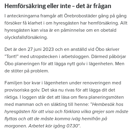
Hemförsäkring eller inte – det är frågan
I anteckningarna framgår att Örebrobostäder gång på gång
försöker få klarhet i om hyresgästen har hemförsäkring. Allt
hyresgästen kan visa är en påminnelse om en obetald
olycksfallsförsäkring.
Det är den 27 juni 2023 och en anställd vid Öbo skriver
”Torrt!” med utropstecken i arbetsloggen. Därmed påbörjar
Öbo planeringen för att lägga nytt golv i lägenheten. Men
de stöter på problem.
Familjen bor kvar i lägenheten under renoveringen med
provisoriska golv. Det ska nu rivas för att lägga dit det
riktiga. I loggen står det att läsa om flera planeringsmöten
med mamman och en släkting till henne: ”
Hembesök hos
hyresgästen för att visa och förklara vilka grejer som måste
flyttas och att de måste komma iväg hemifrån på
morgonen. Arbetet kör igång 07.30
”.