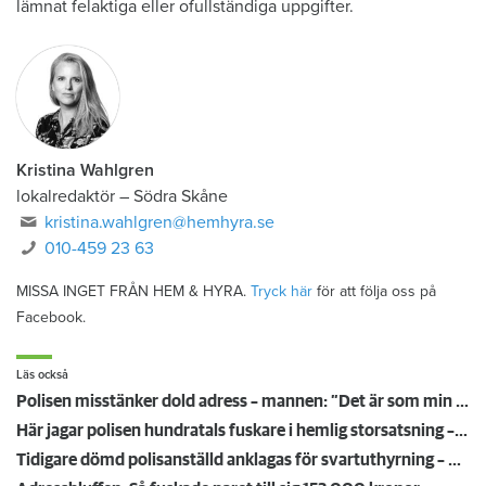
lämnat felaktiga eller ofullständiga uppgifter.
Kristina Wahlgren
lokalredaktör
–
Södra Skåne
kristina.wahlgren@hemhyra.se
010-459 23 63
MISSA INGET FRÅN HEM & HYRA.
Tryck här
för att följa oss på
Facebook.
Läs också
Polisen misstänker dold adress – mannen: ”Det är som min extrafamilj”
Här jagar polisen hundratals fuskare i hemlig storsatsning – efter tips från hyresvärdar
Tidigare dömd polisanställd anklagas för svartuthyrning – hade två hyresrätter