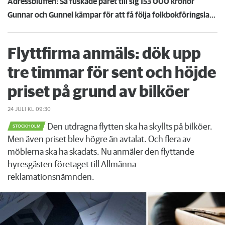
Adressbluffen: Så fuskade paret till sig 153 000 kronor
Gunnar och Gunnel kämpar för att få följa folkbokföringslagen: "Det är så stolligt"
Flyttfirma anmäls: dök upp
tre timmar för sent och höjde
priset på grund av bilköer
24 JULI
KL 09:30
Den utdragna flytten ska ha skyllts på bilköer.
STOCKHOLM
Men även priset blev högre än avtalat. Och flera av
möblerna ska ha skadats. Nu anmäler den flyttande
hyresgästen företaget till Allmänna
reklamationsnämnden.