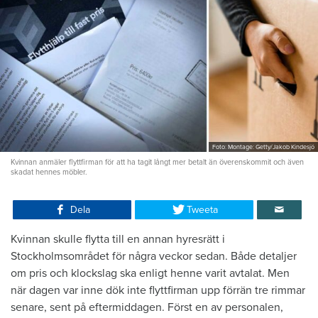
Foto: Montage: Getty/Jakob Kindesjö
Kvinnan anmäler flyttfirman för att ha tagit långt mer betalt än överenskommit och även
skadat hennes möbler.
Dela
Tweeta
Kvinnan skulle flytta till en annan hyresrätt i
Stockholmsområdet för några veckor sedan. Både detaljer
om pris och klockslag ska enligt henne varit avtalat. Men
när dagen var inne dök inte flyttfirman upp förrän tre rimmar
senare, sent på eftermiddagen. Först en av personalen,