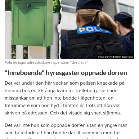
Foto: Getty/Anders Paulsson
Foto: Getty/Anders Paulsson
Polisen jagar adressfuskare i operation ”Brevlåda”
”Inneboende” hyresgäster öppnade dörren
Det var under den här veckan som polisen knackade på
hemma hos en 35-åriga kvinna i Trelleborg. De hade
misstankar om att hon inte bodde i lägenheten, en
trerummare som hon hyrt i femton år, trots att hon var
skriven på adressen. Och det visade sig snart stämma.
Det var inte hon som öppnade dörren utan en yngre man
som berättade att han bodde där tillsammans med tre