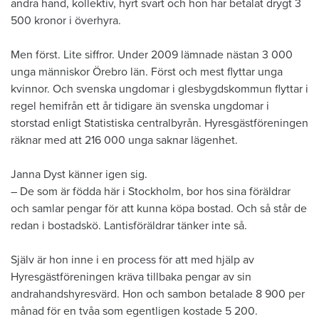
andra hand, kollektiv, hyrt svart och hon har betalat drygt 3
500 kronor i överhyra.
Men först. Lite siffror. Under 2009 lämnade nästan 3 000
unga människor Örebro län. Först och mest flyttar unga
kvinnor. Och svenska ungdomar i glesbygdskommun flyttar i
regel hemifrån ett år tidigare än svenska ungdomar i
storstad enligt Statistiska centralbyrån. Hyresgästföreningen
räknar med att 216 000 unga saknar lägenhet.
Janna Dyst känner igen sig.
– De som är födda här i Stockholm, bor hos sina föräldrar
och samlar pengar för att kunna köpa bostad. Och så står de
redan i bostadskö. Lantisföräldrar tänker inte så.
Själv är hon inne i en process för att med hjälp av
Hyresgästföreningen kräva tillbaka pengar av sin
andrahandshyresvärd. Hon och sambon betalade 8 900 per
månad för en tvåa som egentligen kostade 5 200.