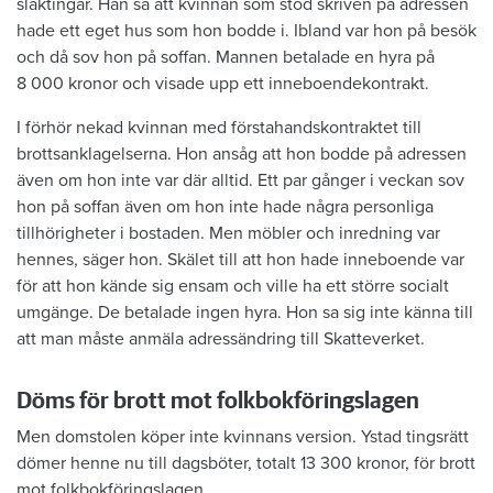
släktingar. Han sa att kvinnan som stod skriven på adressen
hade ett eget hus som hon bodde i. Ibland var hon på besök
och då sov hon på soffan. Mannen betalade en hyra på
8 000 kronor och visade upp ett inneboendekontrakt.
I förhör nekad kvinnan med förstahandskontraktet till
brottsanklagelserna. Hon ansåg att hon bodde på adressen
även om hon inte var där alltid. Ett par gånger i veckan sov
hon på soffan även om hon inte hade några personliga
tillhörigheter i bostaden. Men möbler och inredning var
hennes, säger hon. Skälet till att hon hade inneboende var
för att hon kände sig ensam och ville ha ett större socialt
umgänge. De betalade ingen hyra. Hon sa sig inte känna till
att man måste anmäla adressändring till Skatteverket.
Döms för brott mot folkbokföringslagen
Men domstolen köper inte kvinnans version. Ystad tingsrätt
dömer henne nu till dagsböter, totalt 13 300 kronor, för brott
mot folkbokföringslagen.