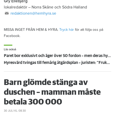
Gry Ellebjerg
lokalredaktör
–
Norra Skåne och Södra Halland
redaktionen@hemhyra.se
MISSA INGET FRÅN HEM & HYRA.
Tryck här
för att följa oss på
Facebook.
Läs också
Paret bor exklusivt och äger över 50 fordon – men deras hyresgäst Stirling fryser och fångar möss med kepsen
Hyresvärd tvingas till femårig åtgärdsplan – juristen: "Fruktansvärd boendesituation"
Barn glömde stänga av
duschen – mamman måste
betala 300 000
30 JULI
KL 08:30