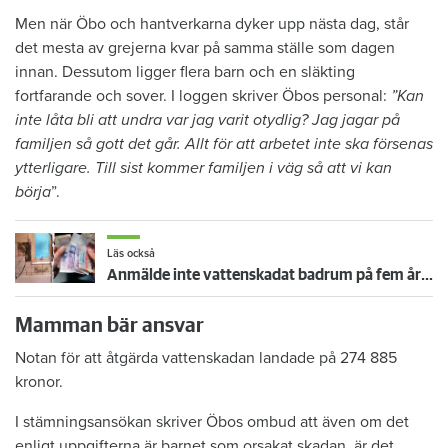
Men när Öbo och hantverkarna dyker upp nästa dag, står
det mesta av grejerna kvar på samma ställe som dagen
innan. Dessutom ligger flera barn och en släkting
fortfarande och sover. I loggen skriver Öbos personal:
”Kan
inte låta bli att undra var jag varit otydlig? Jag jagar på
familjen så gott det går. Allt för att arbetet inte ska försenas
ytterligare. Till sist kommer familjen i väg så att vi kan
börja
”.
Läs också
Anmälde inte vattenskadat badrum på fem år – krävs på 125 000 kronor
Mamman bär ansvar
Notan för att åtgärda vattenskadan landade på 274 885
kronor.
I stämningsansökan skriver Öbos ombud att även om det
enligt uppgifterna är barnet som orsakat skadan, är det