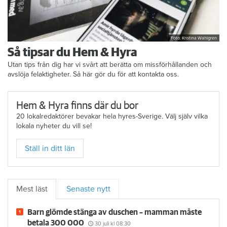
Foto: Kristina Wahlgren
Så tipsar du Hem & Hyra
Utan tips från dig har vi svårt att berätta om missförhållanden och
avslöja felaktigheter. Så här gör du för att kontakta oss.
Hem & Hyra finns där du bor
20 lokalredaktörer bevakar hela hyres-Sverige. Välj själv vilka
lokala nyheter du vill se!
Ställ in ditt län
Mest läst
Senaste nytt
Barn glömde stänga av duschen – mamman måste
betala 300 000
30 juli
kl 08:30