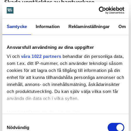
Skada upptäcktes av hantverkare
Det var när hyresvärdens hantverkare skulle byta ett
duschmunstycke under hösten förra året som en spricka i
plastmattan på väggen i duschen upptäcktes. Strax efter
Samtycke
Information
Reklaminställningar
Om
detta lät värden ett företag göra en besiktning av
badrummet. Då upptäcktes att vatten läckt från den trasiga
svetsskarven under en längre tid och orsakat omfattande
Ansvarsfull användning av dina uppgifter
vattenskador.
Vi och
våra 1022 partners
behandlar din personliga data,
som t.ex. ditt IP-nummer, och använder teknologi såsom
Därför sade den privata hyresvärden upp hyreskontraktet
cookies för att lagra och få tillgång till information på din
med hänvisning till att hyresgästen inte iakttagit sin så
enhet för att kunna tillhandahålla personliga annonser och
kallade vårdplikt (se faktaruta). Eftersom han inte gick med
innehåll, annons- och innehållsmätning, åskådarinsikter
på att flytta fick hyresnämnden i Malmö pröva
och produktutveckling. Du kan själv välja vilka som får
uppsägningen.
använda din data och i vilka syften.
Med din tillåtelse skulle vi även vilja:
Samla in information om din geografiska plats
Samtyckesval
Nödvändig
som kan ha en noggrannhet på upp till flera meter