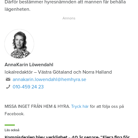
Därför bestämmer hyresnämnden att mannen får behålla
lägenheten.
AnnaKarin Löwendahl
lokalredaktör
–
Västra Götaland och Norra Halland
annakarin.lowendahl@hemhyra.se
010-459 24 23
MISSA INGET FRÅN HEM & HYRA.
Tryck här
för att följa oss på
Facebook.
Läs också
Kompisdealen blev verklighet – 40 år senare: "Flera fina fördelar med att dela bostad"