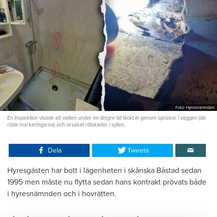
Foto: Hyresnämnden
En inspektion visade att vatten under en längre tid läckt in genom sprickor i väggen (de
röda markeringarna) och orsakat rötskador i syllen.
Dela
Tweeta
Hyresgästen har bott i lägenheten i skånska Båstad sedan
1995 men måste nu flytta sedan hans kontrakt prövats både
i hyresnämnden och i hovrätten.