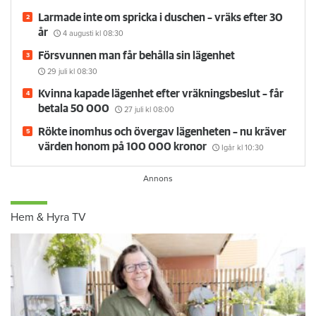
Larmade inte om spricka i duschen – vräks efter 30
år
4 augusti
kl 08:30
Försvunnen man får behålla sin lägenhet
29 juli
kl 08:30
Kvinna kapade lägenhet efter vräkningsbeslut – får
betala 50 000
27 juli
kl 08:00
Rökte inomhus och övergav lägenheten – nu kräver
värden honom på 100 000 kronor
Igår kl 10:30
Hem & Hyra TV