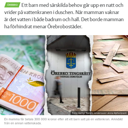
Ett barn med särskilda behov går upp en natt och
ÖREBRO
vrider på vattenkranen i duschen. När mamman vaknar
är det vatten i både badrum och hall. Det borde mamman
ha förhindrat menar Örebrobostäder.
Foto: Getty/ Tommy Andersson/ Anna Rytterbrant
En mamma får betala 300 000 kronor efter att ett barn satt på en vattenkran. Arkivbild
från en annan vattenskada.