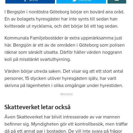
I Bergsjön i nordöstra Göteborg börjar en bovärd ana oråd.
En av bolagets hyresgäster har inte synts till sedan han
kvitterade ut nycklarna, och det börjar bli ett tag sedan.
Kommunala Familjebostäder är extra uppmärksamma just
här. Bergsjön är ett av de områden i Göteborg som polisen
räknar som särskilt utsatta. Därför håller värden noggrann
koll på misstänkt svartuthyrning.
Värden börjar utreda saken. Det visar sig att ett stort antal
personer, 15 stycken utöver hyresgästen själv, har varit
skrivna på lägenheten i olika omgångar under hyrestiden.
Skatteverket letar också
Även Skatteverket har blivit intresserade av var mannen
befinner sig. Myndigheten gör ett kontrollbesök, men träffar
då på ett annat par i bostaden. De vill inte svara på frågor