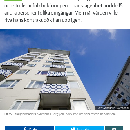
och ströks ur folkbokföringen. I hans lägenhet bodde 15
andra personer i olika omgångar. Men när värden ville
riva hans kontrakt dök han upp igen.
Foto: AnnaKarin Löwendahl
Ett av Familjebostäders hyreshus i Bergsjön, dock inte det som texten handlar om.
Dela
Tweeta