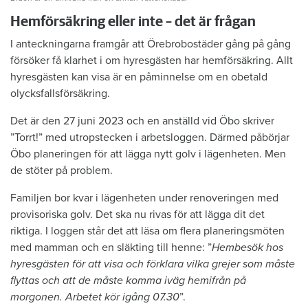
Hemförsäkring eller inte – det är frågan
I anteckningarna framgår att Örebrobostäder gång på gång
försöker få klarhet i om hyresgästen har hemförsäkring. Allt
hyresgästen kan visa är en påminnelse om en obetald
olycksfallsförsäkring.
Det är den 27 juni 2023 och en anställd vid Öbo skriver
”Torrt!” med utropstecken i arbetsloggen. Därmed påbörjar
Öbo planeringen för att lägga nytt golv i lägenheten. Men
de stöter på problem.
Familjen bor kvar i lägenheten under renoveringen med
provisoriska golv. Det ska nu rivas för att lägga dit det
riktiga. I loggen står det att läsa om flera planeringsmöten
med mamman och en släkting till henne: ”
Hembesök hos
hyresgästen för att visa och förklara vilka grejer som måste
flyttas och att de måste komma iväg hemifrån på
morgonen. Arbetet kör igång 07.30
”.