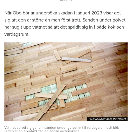
När Öbo börjar undersöka skadan i januari 2023 visar det
sig att den är större än man först trott. Sanden under golvet
har sugit upp vattnet så att det spridit sig in i både kök och
vardagsrum.
Foto: Arkivbild: Anna Rytterbrant
Foto: Arkivbild: Anna Rytterbrant
Vattnet spred sig genom sanden under golvet in till vardagsrum och kök.
Biden är en arkivbild från en annan vattenskada.