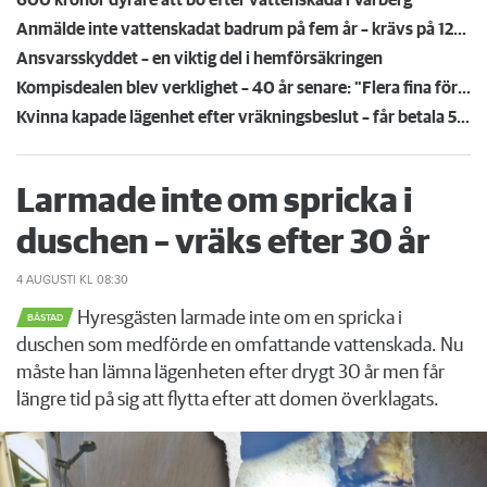
600 kronor dyrare att bo efter vattenskada i Varberg
Anmälde inte vattenskadat badrum på fem år – krävs på 125 000 kronor
Ansvarsskyddet – en viktig del i hemförsäkringen
Kompisdealen blev verklighet – 40 år senare: "Flera fina fördelar med att dela bostad"
Kvinna kapade lägenhet efter vräkningsbeslut – får betala 50 000
Larmade inte om spricka i
duschen – vräks efter 30 år
4 AUGUSTI
KL 08:30
Hyresgästen larmade inte om en spricka i
BÅSTAD
duschen som medförde en omfattande vattenskada. Nu
måste han lämna lägenheten efter drygt 30 år men får
längre tid på sig att flytta efter att domen överklagats.