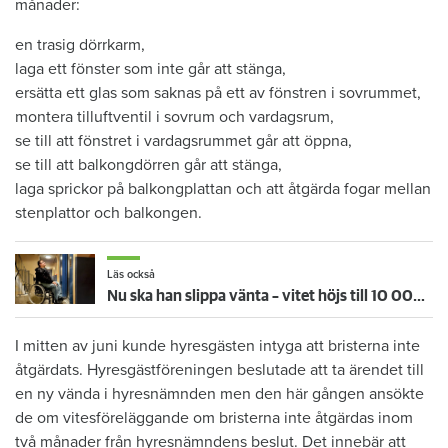
månader:
en trasig dörrkarm,
laga ett fönster som inte går att stänga,
ersätta ett glas som saknas på ett av fönstren i sovrummet,
montera tilluftventil i sovrum och vardagsrum,
se till att fönstret i vardagsrummet går att öppna,
se till att balkongdörren går att stänga,
laga sprickor på balkongplattan och att åtgärda fogar mellan
stenplattor och balkongen.
Läs också
Nu ska han slippa vänta – vitet höjs till 10 000 per timme när hissen står still
I mitten av juni kunde hyresgästen intyga att bristerna inte
åtgärdats. Hyresgästföreningen beslutade att ta ärendet till
en ny vända i hyresnämnden men den här gången ansökte
de om vitesföreläggande om bristerna inte åtgärdas inom
två månader från hyresnämndens beslut. Det innebär att