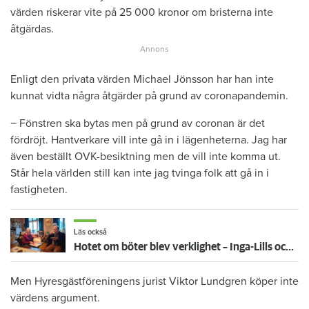
värden riskerar vite på 25 000 kronor om bristerna inte
åtgärdas.
Enligt den privata värden Michael Jönsson har han inte
kunnat vidta några åtgärder på grund av coronapandemin.
− Fönstren ska bytas men på grund av coronan är det
fördröjt. Hantverkare vill inte gå in i lägenheterna. Jag har
även beställt OVK-besiktning men de vill inte komma ut.
Står hela världen still kan inte jag tvinga folk att gå in i
fastigheten.
Läs också
Hotet om böter blev verklighet – Inga-Lills och Stirlings hyresvärdar får betala 75 000: ”Herregud så onödigt”
Men Hyresgästföreningens jurist Viktor Lundgren köper inte
värdens argument.