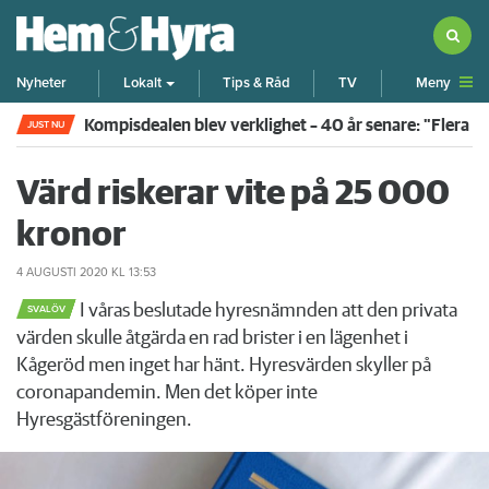
Meny
Nyheter
Lokalt
Tips & Råd
TV
Rökte inomhus och övergav lägenheten – nu kräver 
JUST NU
Värd riskerar vite på 25 000
kronor
4 AUGUSTI 2020
KL 13:53
I våras beslutade hyresnämnden att den privata
SVALÖV
värden skulle åtgärda en rad brister i en lägenhet i
Kågeröd men inget har hänt. Hyresvärden skyller på
coronapandemin. Men det köper inte
Hyresgästföreningen.