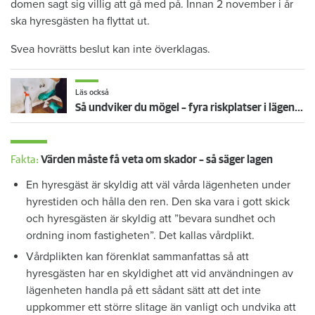
domen sagt sig villig att gå med på. Innan 2 november i år
ska hyresgästen ha flyttat ut.
Svea hovrätts beslut kan inte överklagas.
Läs också
Så undviker du mögel – fyra riskplatser i lägenheten: ”Måste städa bort”
Fakta:
Värden måste få veta om skador – så säger lagen
En hyresgäst är skyldig att väl vårda lägenheten under
hyrestiden och hålla den ren. Den ska vara i gott skick
och hyresgästen är skyldig att ”bevara sundhet och
ordning inom fastigheten”. Det kallas vårdplikt.
Vårdplikten kan förenklat sammanfattas så att
hyresgästen har en skyldighet att vid användningen av
lägenheten handla på ett sådant sätt att det inte
uppkommer ett större slitage än vanligt och undvika att