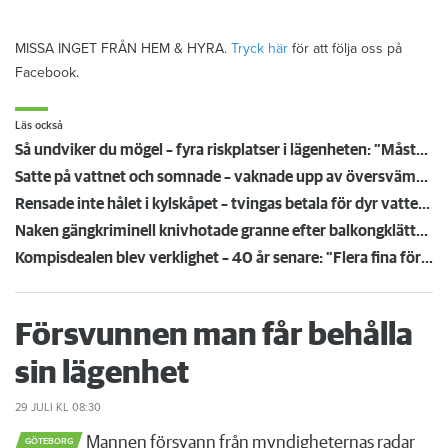
MISSA INGET FRÅN HEM & HYRA.
Tryck här
för att följa oss på
Facebook.
Läs också
Så undviker du mögel – fyra riskplatser i lägenheten: ”Måste städa bort”
Satte på vattnet och somnade – vaknade upp av översvämning hos grannen
Rensade inte hålet i kylskåpet – tvingas betala för dyr vattenskada
Naken gängkriminell knivhotade granne efter balkongklättring
Kompisdealen blev verklighet – 40 år senare: "Flera fina fördelar med att dela bostad"
Försvunnen man får behålla
sin lägenhet
29 JULI
KL 08:30
Mannen försvann från myndigheternas radar
GÖTEBORG