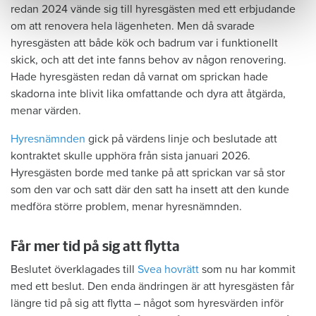
redan 2024 vände sig till hyresgästen med ett erbjudande
om att renovera hela lägenheten. Men då svarade
hyresgästen att både kök och badrum var i funktionellt
skick, och att det inte fanns behov av någon renovering.
Hade hyresgästen redan då varnat om sprickan hade
skadorna inte blivit lika omfattande och dyra att åtgärda,
menar värden.
Hyresnämnden
gick på värdens linje och beslutade att
kontraktet skulle upphöra från sista januari 2026.
Hyresgästen borde med tanke på att sprickan var så stor
som den var och satt där den satt ha insett att den kunde
medföra större problem, menar hyresnämnden.
Får mer tid på sig att flytta
Beslutet överklagades till
Svea hovrätt
som nu har kommit
med ett beslut. Den enda ändringen är att hyresgästen får
längre tid på sig att flytta – något som hyresvärden inför