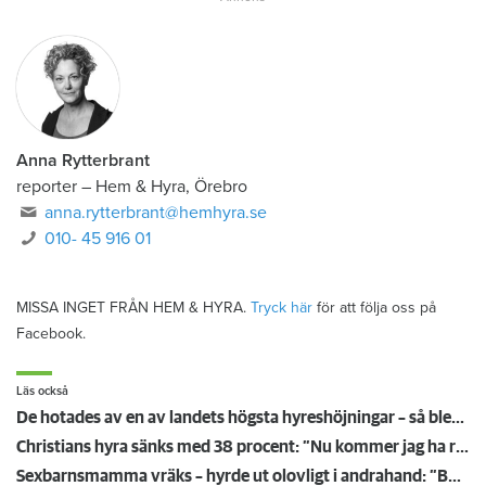
Anna Rytterbrant
reporter
–
Hem & Hyra, Örebro
anna.rytterbrant@hemhyra.se
010- 45 916 01
MISSA INGET FRÅN HEM & HYRA.
Tryck här
för att följa oss på
Facebook.
Läs också
De hotades av en av landets högsta hyreshöjningar – så blev det
Christians hyra sänks med 38 procent: ”Nu kommer jag ha råd att ta körkort”
Sexbarnsmamma vräks – hyrde ut olovligt i andrahand: ”Borde tas större hänsyn till barnen”