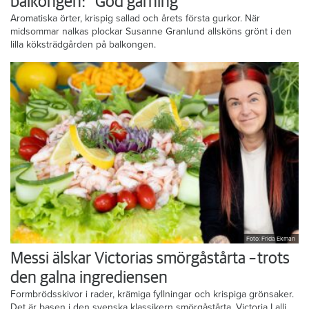
balkongen: ”God gärning”
Aromatiska örter, krispig sallad och årets första gurkor. När
midsommar nalkas plockar Susanne Granlund allsköns grönt i den
lilla köksträdgården på balkongen.
Foto: Frida Ekman
Messi älskar Victorias smörgåstårta – trots
den galna ingrediensen