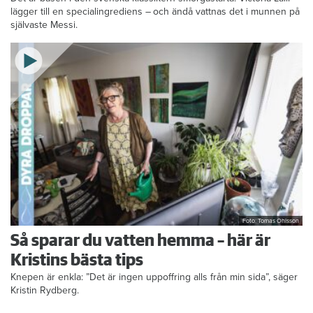
Formbrödsskivor i rader, krämiga fyllningar och krispiga grönsaker.
Det är basen i den svenska klassikern smörgåstårta. Victoria Lalli
lägger till en specialingrediens – och ändå vattnas det i munnen på
självaste Messi.
Foto: Tomas Ohlsson
Så sparar du vatten hemma – här är
Kristins bästa tips
Knepen är enkla: ”Det är ingen uppoffring alls från min sida”, säger
Kristin Rydberg.