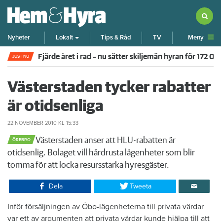
Meny
Nyheter
Lokalt
Tips & Råd
TV
Fjärde året i rad – nu sätter skiljemän hyran för 172 0
JUST NU
Västerstaden tycker rabatter
är otidsenliga
22 NOVEMBER 2010
KL 15:33
​Västerstaden anser att HLU-rabatten är
ÖREBRO
otidsenlig. Bolaget vill hårdrusta lägenheter som blir
tomma för att locka resursstarka hyresgäster.
Dela
Tweeta
​Inför försäljningen av Öbo-lägenheterna till privata värdar
var ett av argumenten att privata värdar kunde hjälpa till att