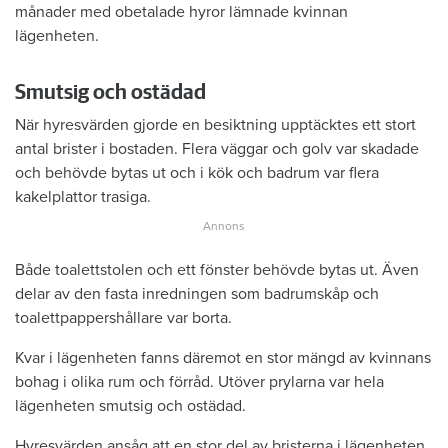
månader med obetalade hyror lämnade kvinnan
lägenheten.
Smutsig och ostädad
När hyresvärden gjorde en besiktning upptäcktes ett stort
antal brister i bostaden. Flera väggar och golv var skadade
och behövde bytas ut och i kök och badrum var flera
kakelplattor trasiga.
Både toalettstolen och ett fönster behövde bytas ut. Även
delar av den fasta inredningen som badrumskåp och
toalettpappershållare var borta.
Kvar i lägenheten fanns däremot en stor mängd av kvinnans
bohag i olika rum och förråd. Utöver prylarna var hela
lägenheten smutsig och ostädad.
Hyresvärden ansåg att en stor del av bristerna i lägenheten