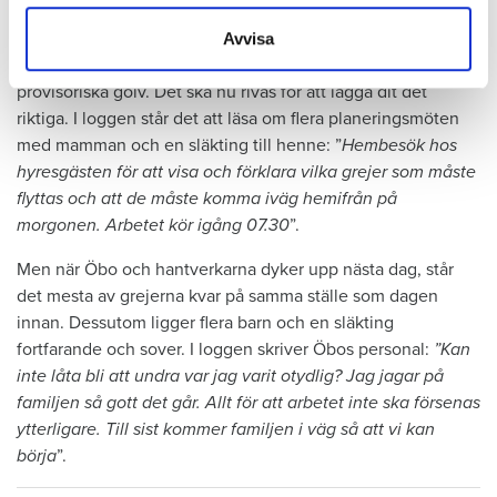
samlat in när du har använt deras tjänster.
de stöter på problem.
Avvisa
Familjen bor kvar i lägenheten under renoveringen med
provisoriska golv. Det ska nu rivas för att lägga dit det
riktiga. I loggen står det att läsa om flera planeringsmöten
med mamman och en släkting till henne: ”
Hembesök hos
hyresgästen för att visa och förklara vilka grejer som måste
flyttas och att de måste komma iväg hemifrån på
morgonen. Arbetet kör igång 07.30
”.
Men när Öbo och hantverkarna dyker upp nästa dag, står
det mesta av grejerna kvar på samma ställe som dagen
innan. Dessutom ligger flera barn och en släkting
fortfarande och sover. I loggen skriver Öbos personal:
”Kan
inte låta bli att undra var jag varit otydlig? Jag jagar på
familjen så gott det går. Allt för att arbetet inte ska försenas
ytterligare. Till sist kommer familjen i väg så att vi kan
börja
”.