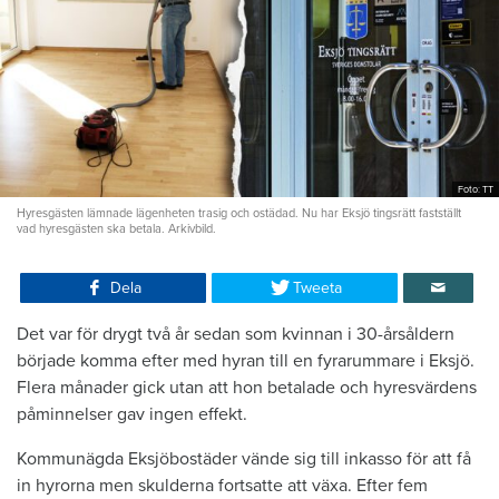
Foto: TT
Hyresgästen lämnade lägenheten trasig och ostädad. Nu har Eksjö tingsrätt fastställt
vad hyresgästen ska betala. Arkivbild.
Dela
Tweeta
Det var för drygt två år sedan som kvinnan i 30-årsåldern
började komma efter med hyran till en fyrarummare i Eksjö.
Flera månader gick utan att hon betalade och hyresvärdens
påminnelser gav ingen effekt.
Kommunägda Eksjöbostäder vände sig till inkasso för att få
in hyrorna men skulderna fortsatte att växa. Efter fem