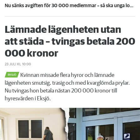
Nu sänks avgiften för 30 000 medlemmar – så ska unga lockas till Hyresgästföreningen
Lämnade lägenheten utan
att städa – tvingas betala 200
000 kronor
23 JULI
KL 10:00
Kvinnan missade flera hyror och lämnade
EKSJÖ
lägenheten smutsig, trasig och med kvarglömda prylar.
Nu tvingas hon betala nästan 200 000 kronor till
hyresvärden i Eksjö.