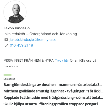
Jakob Kindesjö
lokalredaktör
–
Östergötland och Jönköping
jakob.kindesjo@hemhyra.se
010-459 21 48
MISSA INGET FRÅN HEM & HYRA.
Tryck här
för att följa oss på
Facebook.
Läs också
Barn glömde stänga av duschen – mamman måste betala 300 000
Mitthem godkände smutsig lägenhet – två gånger: "För äckligt för att flytta in"
Kopplade tvättmaskin med trädgårdsslang - döms att betala en miljon efter vattenskada
Skulle hjälpa utsatta - föreningsprofilen stoppade pengar i egen ficka