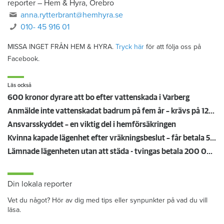
reporter
–
Hem & Hyra, Örebro
anna.rytterbrant@hemhyra.se
010- 45 916 01
MISSA INGET FRÅN HEM & HYRA.
Tryck här
för att följa oss på
Facebook.
Läs också
600 kronor dyrare att bo efter vattenskada i Varberg
Anmälde inte vattenskadat badrum på fem år – krävs på 125 000 kronor
Ansvarsskyddet – en viktig del i hemförsäkringen
Kvinna kapade lägenhet efter vräkningsbeslut – får betala 50 000
Lämnade lägenheten utan att städa - tvingas betala 200 000 kronor
Din lokala reporter
Vet du något? Hör av dig med tips eller synpunkter på vad du vill
läsa.