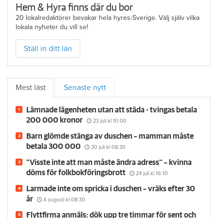
Hem & Hyra finns där du bor
20 lokalredaktörer bevakar hela hyres-Sverige. Välj själv vilka
lokala nyheter du vill se!
Ställ in ditt län
Mest läst
Senaste nytt
Lämnade lägenheten utan att städa - tvingas betala
200 000 kronor
23 juli
kl 10:00
Barn glömde stänga av duschen – mamman måste
betala 300 000
30 juli
kl 08:30
”Visste inte att man måste ändra adress” – kvinna
döms för folkbokföringsbrott
24 juli
kl 16:10
Larmade inte om spricka i duschen – vräks efter 30
år
4 augusti
kl 08:30