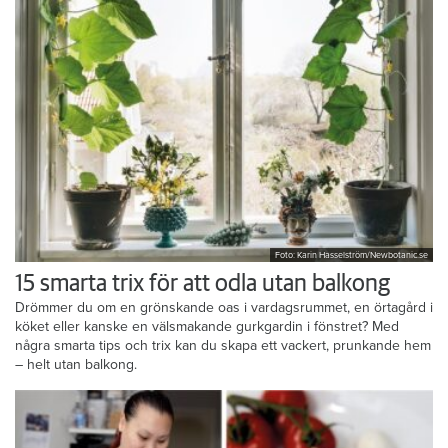
Foto: Karin Hasselström/Newbotanic.se
15 smarta trix för att odla utan balkong
Drömmer du om en grönskande oas i vardagsrummet, en örtagård i
köket eller kanske en välsmakande gurkgardin i fönstret? Med
några smarta tips och trix kan du skapa ett vackert, prunkande hem
– helt utan balkong.