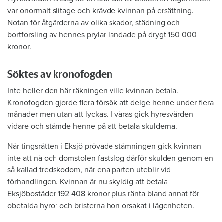
var onormalt slitage och krävde kvinnan på ersättning.
Notan för åtgärderna av olika skador, städning och
bortforsling av hennes prylar landade på drygt 150 000
kronor.
Söktes av kronofogden
Inte heller den här räkningen ville kvinnan betala.
Kronofogden gjorde flera försök att delge henne under flera
månader men utan att lyckas. I våras gick hyresvärden
vidare och stämde henne på att betala skulderna.
När tingsrätten i Eksjö prövade stämningen gick kvinnan
inte att nå och domstolen fastslog därför skulden genom en
så kallad tredskodom, när ena parten uteblir vid
förhandlingen. Kvinnan är nu skyldig att betala
Eksjöbostäder 192 408 kronor plus ränta bland annat för
obetalda hyror och bristerna hon orsakat i lägenheten.