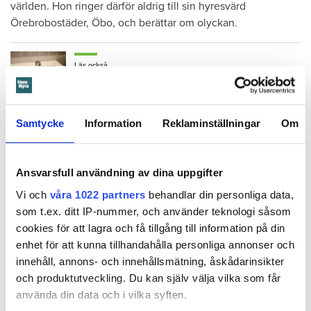
världen. Hon ringer därför aldrig till sin hyresvärd
Örebrobostäder, Öbo, och berättar om olyckan.
Läs också
600 kronor dyrare att bo efter vattenskada i Varberg
Ringer gör dock grannen nedanför – när det börjar läcka
Samtycke
Information
Reklaminställningar
Om
vatten genom taket.
Ansvarsfull användning av dina uppgifter
När Öbo börjar undersöka skadan i januari 2023 visar det
Vi och
våra 1022 partners
behandlar din personliga data,
sig att den är större än man först trott. Sanden under golvet
som t.ex. ditt IP-nummer, och använder teknologi såsom
har sugit upp vattnet så att det spridit sig in i både kök och
cookies för att lagra och få tillgång till information på din
vardagsrum.
enhet för att kunna tillhandahålla personliga annonser och
innehåll, annons- och innehållsmätning, åskådarinsikter
och produktutveckling. Du kan själv välja vilka som får
använda din data och i vilka syften.