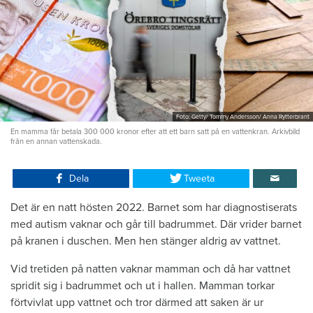
Foto: Getty/ Tommy Andersson/ Anna Rytterbrant
En mamma får betala 300 000 kronor efter att ett barn satt på en vattenkran. Arkivbild
från en annan vattenskada.
Dela
Tweeta
Det är en natt hösten 2022. Barnet som har diagnostiserats
med autism vaknar och går till badrummet. Där vrider barnet
på kranen i duschen. Men hen stänger aldrig av vattnet.
Vid tretiden på natten vaknar mamman och då har vattnet
spridit sig i badrummet och ut i hallen. Mamman torkar
förtvivlat upp vattnet och tror därmed att saken är ur