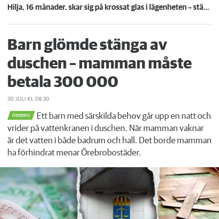
Hilja, 16 månader, skar sig på krossat glas i lägenheten – städmiss från tidigare hyresgäst
Barn glömde stänga av
duschen – mamman måste
betala 300 000
30 JULI
KL 08:30
Ett barn med särskilda behov går upp en natt och
ÖREBRO
vrider på vattenkranen i duschen. När mamman vaknar
är det vatten i både badrum och hall. Det borde mamman
ha förhindrat menar Örebrobostäder.