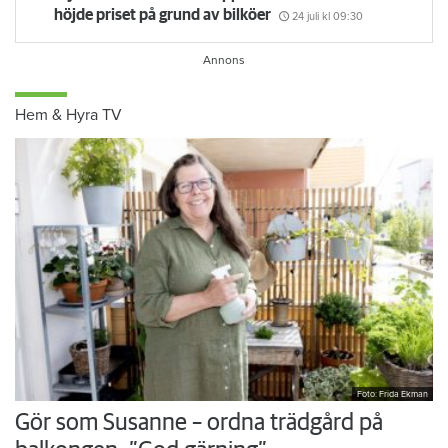
Flyttfirma anmäls: dök upp tre timmar för sent och
höjde priset på grund av bilköer
24 juli
kl 09:30
Hem & Hyra TV
Foto: Frida Ekman
Gör som Susanne – ordna trädgård på