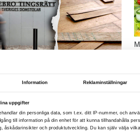
M
–
Fo
kr
Foto: Getty/ Tommy Andersson/ Anna Rytterbrant
kl
 på en vattenkran. Arkivbild från en annan vattenskada.
Information
Reklaminställningar
sp
mu
Tweeta
ina uppgifter
r diagnostiserats med autism vaknar och går till
handlar din personliga data, som t.ex. ditt IP-nummer, och anv
duschen. Men hen stänger aldrig av vattnet.
illgång till information på din enhet för att kunna tillhandahålla pe
, åskådarinsikter och produktutveckling. Du kan själv välja vilk
då har vattnet spridit sig i badrummet och ut i