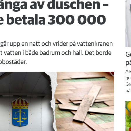
änga av duschen –
 betala 300 000
går upp en natt och vrider på vattenkranen
 vatten i både badrum och hall. Det borde
G
obostäder.
p
Ar
gu
Gr
på