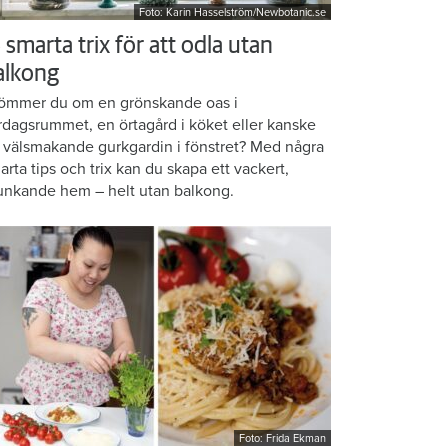
Foto: Karin Hasselström/Newbotanic.se
 smarta trix för att odla utan
alkong
ömmer du om en grönskande oas i
rdagsrummet, en örtagård i köket eller kanske
 välsmakande gurkgardin i fönstret? Med några
arta tips och trix kan du skapa ett vackert,
unkande hem – helt utan balkong.
Foto: Frida Ekman