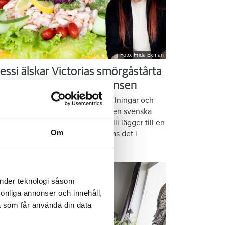
Foto: Frida Ekman
essi älskar Victorias smörgåstårta
 trots den galna ingrediensen
rmbrödsskivor i rader, krämiga fyllningar och
ispiga grönsaker. Det är basen i den svenska
assikern smörgåstårta. Victoria Lalli lägger till en
Om
ecialingrediens – och ändå vattnas det i
nnen på självaste Messi.
änder teknologi såsom
rsonliga annonser och innehåll,
a som får använda din data