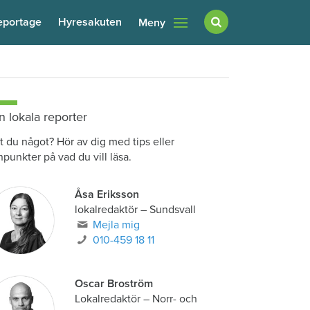
eportage
Hyresakuten
Meny
n lokala reporter
t du något? Hör av dig med tips eller
npunkter på vad du vill läsa.
Åsa Eriksson
lokalredaktör
–
Sundsvall
Mejla mig
010-459 18 11
Oscar Broström
Lokalredaktör
–
Norr- och