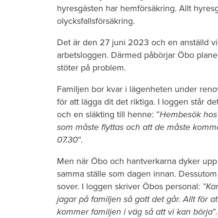
hyresgästen har hemförsäkring. Allt hyres
olycksfallsförsäkring.
Det är den 27 juni 2023 och en anställd vi
arbetsloggen. Därmed påbörjar Öbo planeri
stöter på problem.
Familjen bor kvar i lägenheten under reno
för att lägga dit det riktiga. I loggen stå
och en släkting till henne: ”
Hembesök hos hy
som måste flyttas och att de måste komm
07.30
”.
Men när Öbo och hantverkarna dyker upp n
samma ställe som dagen innan. Dessutom li
sover. I loggen skriver Öbos personal:
”Kan
jagar på familjen så gott det går. Allt för at
kommer familjen i väg så att vi kan börja
”.