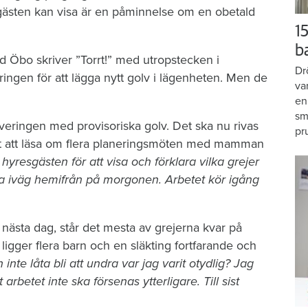
gästen kan visa är en påminnelse om en obetald
15
b
d Öbo skriver ”Torrt!” med utropstecken i
Dr
ngen för att lägga nytt golv i lägenheten. Men de
va
en
sm
veringen med provisoriska golv. Det ska nu rivas
pr
r det att läsa om flera planeringsmöten med mamman
resgästen för att visa och förklara vilka grejer
a iväg hemifrån på morgonen. Arbetet kör igång
ästa dag, står det mesta av grejerna kvar på
gger flera barn och en släkting fortfarande och
 inte låta bli att undra var jag varit otydlig? Jag
t arbetet inte ska försenas ytterligare. Till sist