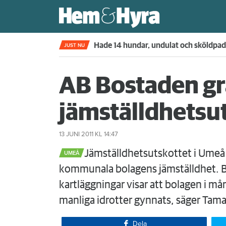
Kompisdealen blev verklighet – 40 år s
JUST NU
AB Bostaden g
jämställdhetsu
13 JUNI 2011
KL 14:47
​Jämställdhetsutskottet i Umeå
UMEÅ
kommunala bolagens jämställdhet. Bla
kartläggningar visar att bolagen i må
manliga idrotter gynnats, säger Tamar
Dela