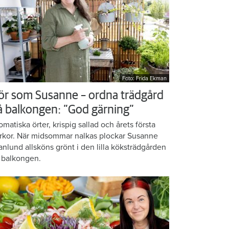
Foto: Frida Ekman
ör som Susanne – ordna trädgård
å balkongen: ”God gärning”
omatiska örter, krispig sallad och årets första
rkor. När midsommar nalkas plockar Susanne
anlund allsköns grönt i den lilla köksträdgården
 balkongen.