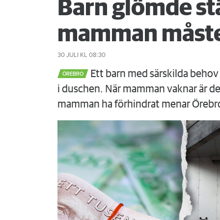
Barn glömde st
mamman måste
30 JULI
KL 08:30
Ett barn med särskilda behov 
ÖREBRO
i duschen. När mamman vaknar är det
mamman ha förhindrat menar Örebr