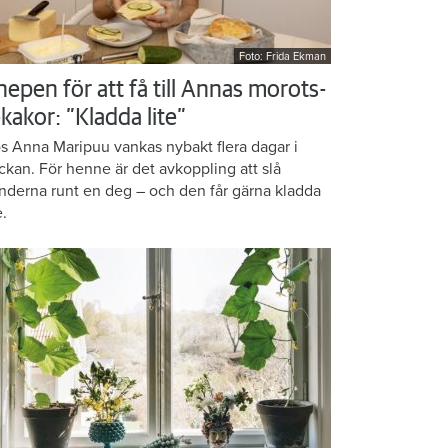
Foto: Frida Ekman
nepen för att få till Annas morots-
kakor: ”Kladda lite”
s Anna Maripuu vankas nybakt flera dagar i
ckan. För henne är det avkoppling att slå
nderna runt en deg – och den får gärna kladda
e.