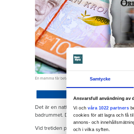
En mamma får betala 300 000 kronor efter att ett barn satt
Samtycke
Dela
Ansvarsfull användning av d
Det är en natt hösten 2022. Barnet som ha
Vi och
våra 1022 partners
be
badrummet. Där vrider barnet på kranen i 
cookies för att lagra och få t
annons- och innehållsmätning
Vid tretiden på natten vaknar mamman och 
och i vilka syften.