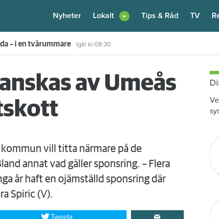
Nyheter
Lokalt
Tips & Råd
TV
R
enare: "Flera fina fördelar med att dela bostad"
6 augusti
kl 12:00
ranskas av Umeås
Di
Ve
tskott
sy
 kommun vill titta närmare på de
nd annat vad gäller sponsring. – Flera
nga år haft en ojämställd sponsring där
a Spiric (V).
Tweeta