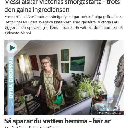
Messi älskar Victorias smörgåstårta – trots
den galna ingrediensen
Formbrödsskivor i rader, krämiga fyllningar och krispiga grönsaker.
Det är basen i den svenska klassikern smörgåstårta. Victoria Lalli
lägger till en specialingrediens – och ändå vattnas det i munnen på
självaste Messi.
Foto: Tomas Ohlsson
Så sparar du vatten hemma – här är