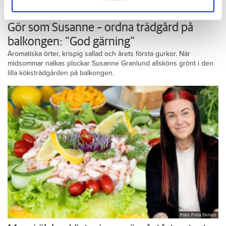
Foto: Frida Ekman
Gör som Susanne – ordna trädgård på
balkongen: ”God gärning”
Aromatiska örter, krispig sallad och årets första gurkor. När
midsommar nalkas plockar Susanne Granlund allsköns grönt i den
lilla köksträdgården på balkongen.
Foto: Frida Ekman