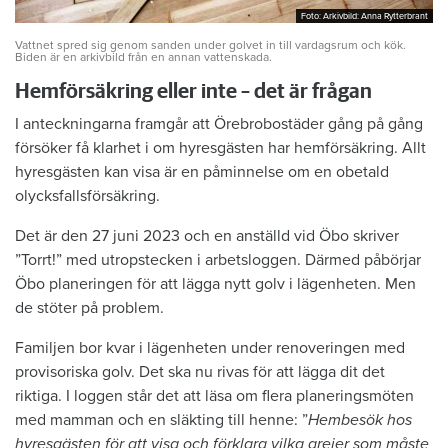
Foto: Arkivbild: Anna Rytterbrant
Foto: Arkivbild: Anna Rytterbrant
Vattnet spred sig genom sanden under golvet in till vardagsrum och kök.
Biden är en arkivbild från en annan vattenskada.
Hemförsäkring eller inte – det är frågan
I anteckningarna framgår att Örebrobostäder gång på gång
försöker få klarhet i om hyresgästen har hemförsäkring. Allt
hyresgästen kan visa är en påminnelse om en obetald
olycksfallsförsäkring.
Det är den 27 juni 2023 och en anställd vid Öbo skriver
”Torrt!” med utropstecken i arbetsloggen. Därmed påbörjar
Öbo planeringen för att lägga nytt golv i lägenheten. Men
de stöter på problem.
Familjen bor kvar i lägenheten under renoveringen med
provisoriska golv. Det ska nu rivas för att lägga dit det
riktiga. I loggen står det att läsa om flera planeringsmöten
med mamman och en släkting till henne: ”
Hembesök hos
hyresgästen för att visa och förklara vilka grejer som måste