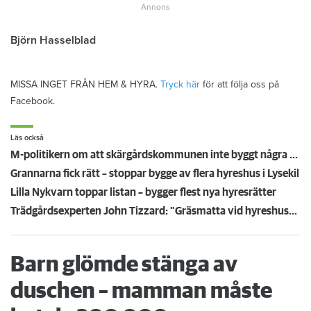
Björn Hasselblad
MISSA INGET FRÅN HEM & HYRA.
Tryck här
för att följa oss på
Facebook.
Läs också
M-politikern om att skärgårdskommunen inte byggt några hyresrätter – ”olyckligt”
Grannarna fick rätt – stoppar bygge av flera hyreshus i Lysekil
Lilla Nykvarn toppar listan – bygger flest nya hyresrätter
Trädgårdsexperten John Tizzard: "Gräsmatta vid hyreshuset räcker inte längre"
Barn glömde stänga av
duschen – mamman måste