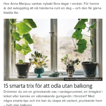
Hos Anna Maripuu vankas nybakt flera dagar i veckan. För henne
är det avkoppling att slå händerna runt en deg – och den får gärna
kladda lite.
Foto: Karin Hasselström/Newbotanic.se
15 smarta trix för att odla utan balkong
Drömmer du om en grönskande oas i vardagsrummet, en örtagård i
köket eller kanske en välsmakande gurkgardin i fönstret? Med
några smarta tips och trix kan du skapa ett vackert, prunkande hem
– helt utan balkong.