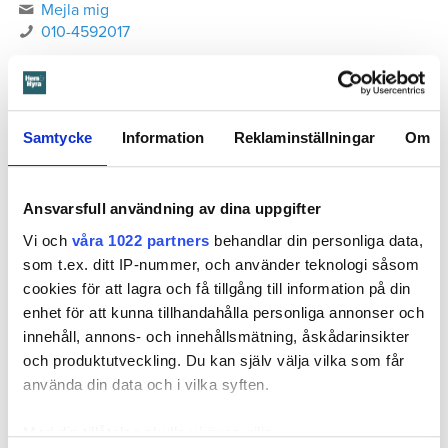
Mejla mig
010-4592017
Hem & Hyra finns där du bor
20 lokalredaktörer bevakar hela hyres-Sverige. Välj själv vilka
lokala nyheter du vill se!
Samtycke
Information
Reklaminställningar
Om
Ställ in ditt län
Ansvarsfull användning av dina uppgifter
Vi och
våra 1022 partners
behandlar din personliga data,
Mest läst
Senaste nytt
som t.ex. ditt IP-nummer, och använder teknologi såsom
cookies för att lagra och få tillgång till information på din
Barn glömde stänga av duschen – mamman måste
enhet för att kunna tillhandahålla personliga annonser och
betala 300 000
30 juli
kl 08:30
innehåll, annons- och innehållsmätning, åskådarinsikter
och produktutveckling. Du kan själv välja vilka som får
Larmade inte om spricka i duschen – vräks efter 30
år
använda din data och i vilka syften.
4 augusti
kl 08:30
”Visste inte att man måste ändra adress” – kvinna
Med din tillåtelse skulle vi även vilja:
döms för folkbokföringsbrott
24 juli
kl 16:10