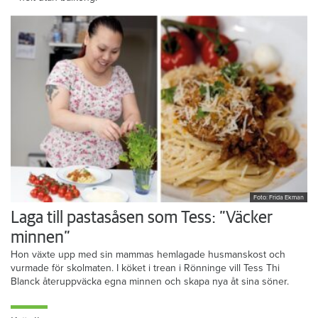
Foto: Frida Ekman
Laga till pastasåsen som Tess: ”Väcker
minnen”
Hon växte upp med sin mammas hemlagade husmanskost och
vurmade för skolmaten. I köket i trean i Rönninge vill Tess Thi
Blanck återuppväcka egna minnen och skapa nya åt sina söner.