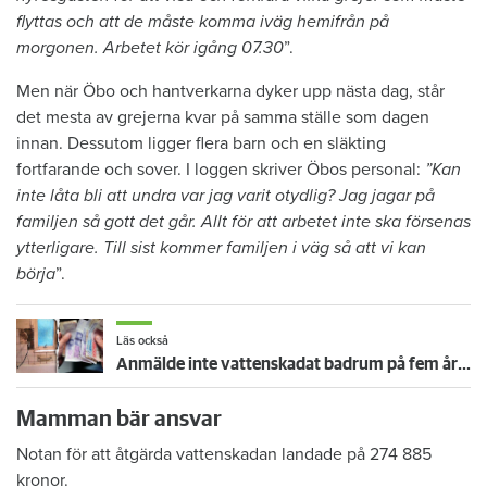
flyttas och att de måste komma iväg hemifrån på
morgonen. Arbetet kör igång 07.30
”.
Men när Öbo och hantverkarna dyker upp nästa dag, står
det mesta av grejerna kvar på samma ställe som dagen
innan. Dessutom ligger flera barn och en släkting
fortfarande och sover. I loggen skriver Öbos personal:
”Kan
inte låta bli att undra var jag varit otydlig? Jag jagar på
familjen så gott det går. Allt för att arbetet inte ska försenas
ytterligare. Till sist kommer familjen i väg så att vi kan
börja
”.
Läs också
Anmälde inte vattenskadat badrum på fem år – krävs på 125 000 kronor
Mamman bär ansvar
Notan för att åtgärda vattenskadan landade på 274 885
kronor.