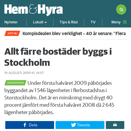
Meny
Nyheter
Lokalt
Tips & Råd
TV
Kompisdealen blev verklighet – 40 år senare: "Flera f
JUST NU
Allt färre bostäder byggs i
Stockholm
19 AUGUSTI 2009
KL 14:07
Under första halvåret 2009 påbörjades
STOCKHOLM
byggandet av 1 546 lägenheter i flerbostadshus i
Storstockholm. Det är en minskning med drygt 40
procent jämfört med första halvåret 2008 då 2 645
lägenheter påbörjades.
Dela
Tweeta