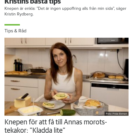
Kristins bästa tips
Knepen är enkla: ”Det är ingen uppoffring alls från min sida”, säger
Kristin Rydberg.
Tips & Råd
Foto: Frida Ekman
Knepen för att få till Annas morots-
tekakor: ”Kladda lite”