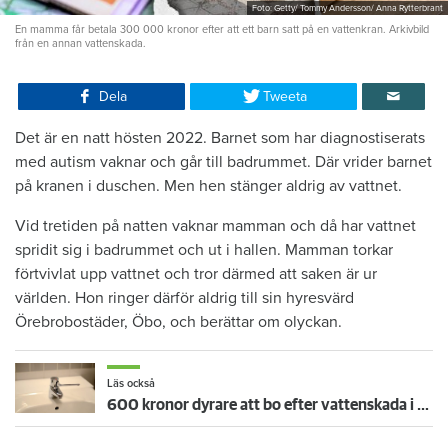
Foto: Getty/ Tommy Andersson/ Anna Rytterbrant
En mamma får betala 300 000 kronor efter att ett barn satt på en vattenkran. Arkivbild
från en annan vattenskada.
Dela
Tweeta
Det är en natt hösten 2022. Barnet som har diagnostiserats
med autism vaknar och går till badrummet. Där vrider barnet
på kranen i duschen. Men hen stänger aldrig av vattnet.
Vid tretiden på natten vaknar mamman och då har vattnet
spridit sig i badrummet och ut i hallen. Mamman torkar
förtvivlat upp vattnet och tror därmed att saken är ur
världen. Hon ringer därför aldrig till sin hyresvärd
Örebrobostäder, Öbo, och berättar om olyckan.
Läs också
600 kronor dyrare att bo efter vattenskada i Varberg