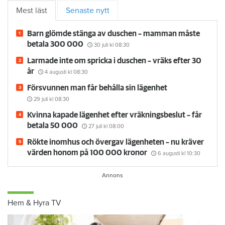
Mest läst
Senaste nytt
Barn glömde stänga av duschen – mamman måste
betala 300 000
30 juli
kl 08:30
Larmade inte om spricka i duschen – vräks efter 30
år
4 augusti
kl 08:30
Försvunnen man får behålla sin lägenhet
29 juli
kl 08:30
Kvinna kapade lägenhet efter vräkningsbeslut – får
betala 50 000
27 juli
kl 08:00
Rökte inomhus och övergav lägenheten – nu kräver
värden honom på 100 000 kronor
6 augusti
kl 10:30
Hem & Hyra TV