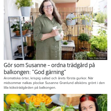
Foto: Frida Ekman
Gör som Susanne – ordna trädgård på
balkongen: ”God gärning”
Aromatiska örter, krispig sallad och årets första gurkor. När
midsommar nalkas plockar Susanne Granlund allsköns grönt i den
lilla köksträdgården på balkongen.