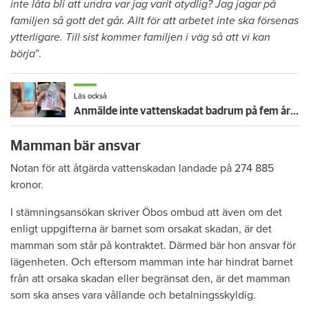
inte låta bli att undra var jag varit otydlig? Jag jagar på
familjen så gott det går. Allt för att arbetet inte ska försenas
ytterligare. Till sist kommer familjen i väg så att vi kan
börja
”.
Läs också
Anmälde inte vattenskadat badrum på fem år – krävs på 125 000 kronor
Mamman bär ansvar
Notan för att åtgärda vattenskadan landade på 274 885
kronor.
I stämningsansökan skriver Öbos ombud att även om det
enligt uppgifterna är barnet som orsakat skadan, är det
mamman som står på kontraktet. Därmed bär hon ansvar för
lägenheten. Och eftersom mamman inte har hindrat barnet
från att orsaka skadan eller begränsat den, är det mamman
som ska anses vara vållande och betalningsskyldig.