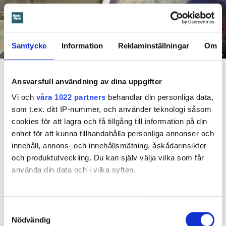
Samtycke
Information
Reklaminställningar
Om
Foto: Hyresnämnden
En inspektion visade att vatten under en längre tid läckt in genom sprickor i väggen (de
röda markeringarna) och orsakat rötskador i syllen.
Ansvarsfull användning av dina uppgifter
Vi och
våra 1022 partners
behandlar din personliga data,
Dela
Tweeta
som t.ex. ditt IP-nummer, och använder teknologi såsom
Hyresgästen har bott i lägenheten i skånska Båstad sedan
cookies för att lagra och få tillgång till information på din
1995 men måste nu flytta sedan hans kontrakt prövats både
enhet för att kunna tillhandahålla personliga annonser och
i hyresnämnden och i hovrätten.
innehåll, annons- och innehållsmätning, åskådarinsikter
och produktutveckling. Du kan själv välja vilka som får
använda din data och i vilka syften.
Skada upptäcktes av hantverkare
Det var när hyresvärdens hantverkare skulle byta ett
Med din tillåtelse skulle vi även vilja:
duschmunstycke under hösten förra året som en spricka i
Samla in information om din geografiska plats
Samtyckesval
plastmattan på väggen i duschen upptäcktes. Strax efter
Nödvändig
som kan ha en noggrannhet på upp till flera meter
detta lät värden ett företag göra en besiktning av