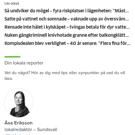
Läs också
Så undviker du mögel – fyra riskplatser i lägenheten: ”Måste städa bort”
Satte på vattnet och somnade – vaknade upp av översvämning hos grannen
Rensade inte hålet i kylskåpet – tvingas betala för dyr vattenskada
Naken gängkriminell knivhotade granne efter balkongklättring
Kompisdealen blev verklighet – 40 år senare: "Flera fina fördelar med att dela bostad"
Din lokala reporter
Vet du något? Hör av dig med tips eller synpunkter på vad du vill
läsa.
Åsa Eriksson
lokalredaktör
–
Sundsvall