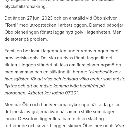
olycksfallsförsäkring.
Det är den 27 juni 2023 och en anställd vid Öbo skriver
”Torrt!” med utropstecken i arbetsloggen. Därmed påbörjar
Öbo planeringen för att lägga nytt golv i lägenheten. Men
de stöter på problem.
Familjen bor kvar i lägenheten under renoveringen med
provisoriska golv. Det ska nu rivas för att lägga dit det
riktiga. I loggen står det att läsa om flera planeringsmöten
med mamman och en släkting till henne: ”
Hembesök hos
hyresgästen för att visa och förklara vilka grejer som måste
flyttas och att de måste komma iväg hemifrån på
morgonen. Arbetet kör igång 07.30
”.
Men när Öbo och hantverkarna dyker upp nästa dag, står
det mesta av grejerna kvar på samma ställe som dagen
innan. Dessutom ligger flera barn och en släkting
fortfarande och sover. I loggen skriver Öbos personal:
”Kan