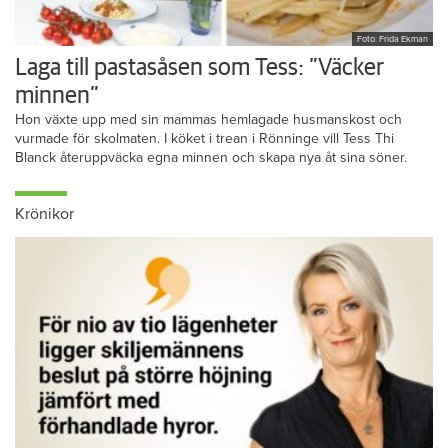
Foto: Frida Ekman
Laga till pastasåsen som Tess: ”Väcker
minnen”
Hon växte upp med sin mammas hemlagade husmanskost och
vurmade för skolmaten. I köket i trean i Rönninge vill Tess Thi
Blanck återuppväcka egna minnen och skapa nya åt sina söner.
Krönikor