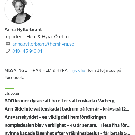
Anna Rytterbrant
reporter
–
Hem & Hyra, Örebro
anna.rytterbrant@hemhyra.se
010- 45 916 01
MISSA INGET FRÅN HEM & HYRA.
Tryck här
för att följa oss på
Facebook.
Läs också
600 kronor dyrare att bo efter vattenskada i Varberg
Anmälde inte vattenskadat badrum på fem år – krävs på 125 000 kronor
Ansvarsskyddet – en viktig del i hemförsäkringen
Kompisdealen blev verklighet – 40 år senare: "Flera fina fördelar med att dela bostad"
Kvinna kapade lägenhet efter vräkningsbeslut – får betala 50 000