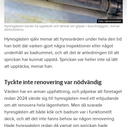
Foto: Hyresnämnden
Foto: Hyresnämnden
Hyresgästen borde ha upptäckt och larmat om glipan i duschväggen, menar
domstolarna.
Hyresgästen själv menar att hyresvärden under hela den tid
han bott där varken gjort några inspektioner eller något
underhåll av badrummet, och att det är anledningen till att
sprickan har kunnat uppstå. Sprickan var heller inte så lätt
att upptäcka, menar han.
Tyckte inte renovering var nödvändig
Värden har en annan uppfattning, och påpekar att företaget
redan 2024 vände sig till hyresgästen med ett erbjudande
om att renovera hela lägenheten. Men då svarade
hyresgästen att både kök och badrum var i funktionellt
skick, och att det inte fanns behov av någon renovering.
Hade hyresgästen redan då varnat om sprickan hade