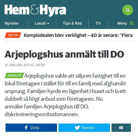
Meny
Nyheter
Lokalt
Tips & Råd
TV
Kompisdealen blev verklighet – 40 år senare: "Flera f
JUST NU
Arjeplogshus anmält till DO
21 JANUARI 2011
KL 09:50
​Arjeplogshus valde att sälja en fastighet till en
ARJEPLOG
lokal företagare i stället för till en familj med afghanskt
ursprung. Familjen hyrde en lägenhet i huset och la ett
dubbelt så högt anbud som företagaren. Nu
anmäler familjen Arjeplogshus till DO,
diskrimineringsombudsmannen.
Dela
Tweeta