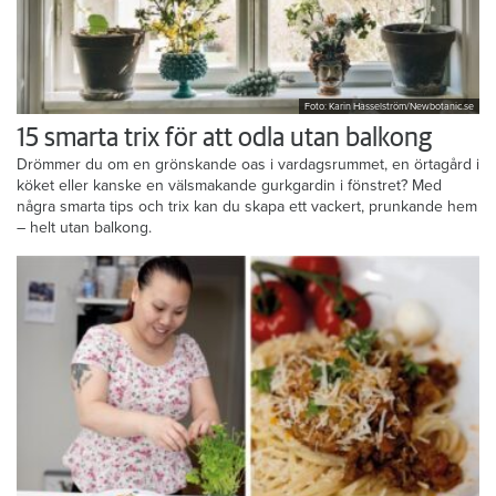
Foto: Karin Hasselström/Newbotanic.se
15 smarta trix för att odla utan balkong
Drömmer du om en grönskande oas i vardagsrummet, en örtagård i
köket eller kanske en välsmakande gurkgardin i fönstret? Med
några smarta tips och trix kan du skapa ett vackert, prunkande hem
– helt utan balkong.