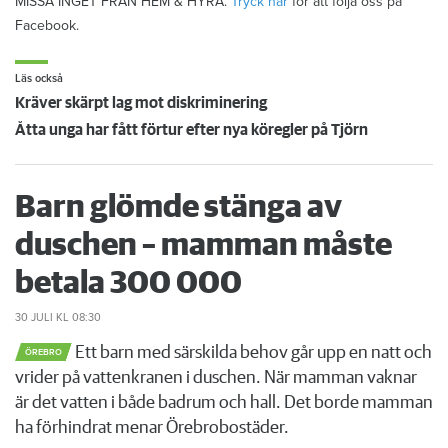
MISSA INGET FRÅN HEM & HYRA.
Tryck här
för att följa oss på
Facebook.
Läs också
Kräver skärpt lag mot diskriminering
Åtta unga har fått förtur efter nya köregler på Tjörn
Barn glömde stänga av
duschen – mamman måste
betala 300 000
30 JULI
KL 08:30
Ett barn med särskilda behov går upp en natt och
ÖREBRO
vrider på vattenkranen i duschen. När mamman vaknar
är det vatten i både badrum och hall. Det borde mamman
ha förhindrat menar Örebrobostäder.