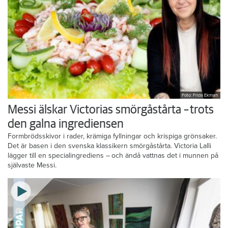
Foto: Frida Ekman
Messi älskar Victorias smörgåstårta – trots
den galna ingrediensen
Formbrödsskivor i rader, krämiga fyllningar och krispiga grönsaker.
Det är basen i den svenska klassikern smörgåstårta. Victoria Lalli
lägger till en specialingrediens – och ändå vattnas det i munnen på
självaste Messi.