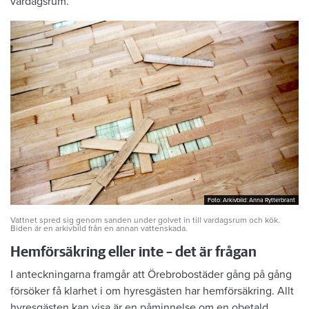
vardagsrum.
Foto: Arkivbild: Anna Rytterbrant
Foto: Arkivbild: Anna Rytterbrant
Vattnet spred sig genom sanden under golvet in till vardagsrum och kök.
Biden är en arkivbild från en annan vattenskada.
Hemförsäkring eller inte – det är frågan
I anteckningarna framgår att Örebrobostäder gång på gång
försöker få klarhet i om hyresgästen har hemförsäkring. Allt
hyresgästen kan visa är en påminnelse om en obetald