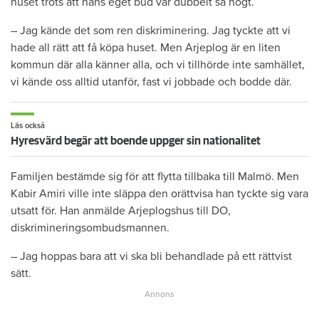
huset trots att hans eget bud var dubbelt så högt.
– Jag kände det som ren diskriminering. Jag tyckte att vi
hade all rätt att få köpa huset. Men Arjeplog är en liten
kommun där alla känner alla, och vi tillhörde inte samhället,
vi kände oss alltid utanför, fast vi jobbade och bodde där.
Läs också
Hyresvärd begär att boende uppger sin nationalitet
Familjen bestämde sig för att flytta tillbaka till Malmö. Men
Kabir Amiri ville inte släppa den orättvisa han tyckte sig vara
utsatt för. Han anmälde Arjeplogshus till DO,
diskrimineringsombudsmannen.
– Jag hoppas bara att vi ska bli behandlade på ett rättvist
sätt.