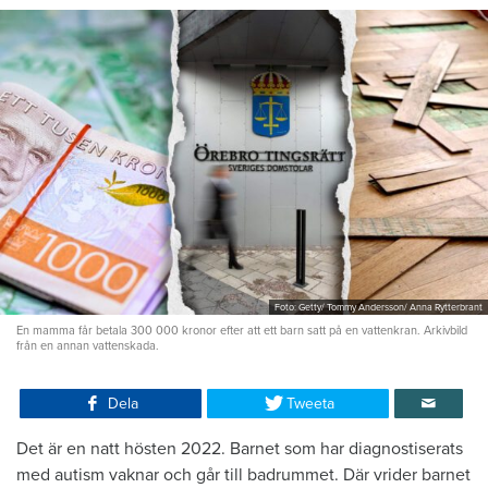
Foto: Getty/ Tommy Andersson/ Anna Rytterbrant
En mamma får betala 300 000 kronor efter att ett barn satt på en vattenkran. Arkivbild
från en annan vattenskada.
Dela
Tweeta
Det är en natt hösten 2022. Barnet som har diagnostiserats
med autism vaknar och går till badrummet. Där vrider barnet