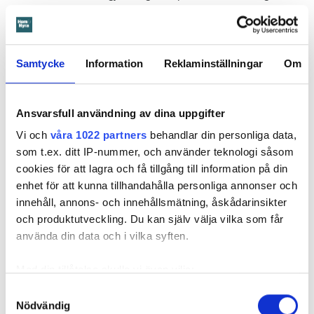
underhåll av badrummet, och att det är anledningen till att
sprickan har kunnat uppstå. Sprickan var heller inte så lätt
att upptäcka, menar han.
Samtycke
Information
Reklaminställningar
Om
Tyckte inte renovering var nödvändig
Värden har en annan uppfattning, och påpekar att företaget
Ansvarsfull användning av dina uppgifter
redan 2024 vände sig till hyresgästen med ett erbjudande
Vi och
våra 1022 partners
behandlar din personliga data,
om att renovera hela lägenheten. Men då svarade
som t.ex. ditt IP-nummer, och använder teknologi såsom
hyresgästen att både kök och badrum var i funktionellt
cookies för att lagra och få tillgång till information på din
skick, och att det inte fanns behov av någon renovering.
enhet för att kunna tillhandahålla personliga annonser och
Hade hyresgästen redan då varnat om sprickan hade
innehåll, annons- och innehållsmätning, åskådarinsikter
skadorna inte blivit lika omfattande och dyra att åtgärda,
och produktutveckling. Du kan själv välja vilka som får
menar värden.
använda din data och i vilka syften.
Hyresnämnden
gick på värdens linje och beslutade att
kontraktet skulle upphöra från sista januari 2026.
Med din tillåtelse skulle vi även vilja:
Hyresgästen borde med tanke på att sprickan var så stor
Samla in information om din geografiska plats
Samtyckesval
som den var och satt där den satt ha insett att den kunde
Nödvändig
som kan ha en noggrannhet på upp till flera meter