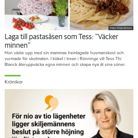
Foto: Frida Ekman
Laga till pastasåsen som Tess: ”Väcker
minnen”
Hon växte upp med sin mammas hemlagade husmanskost och
vurmade för skolmaten. I köket i trean i Rönninge vill Tess Thi
Blanck återuppväcka egna minnen och skapa nya åt sina söner.
Krönikor