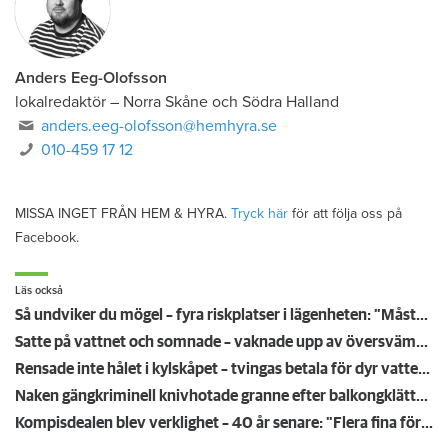
Anders Eeg-Olofsson
lokalredaktör
–
Norra Skåne och Södra Halland
anders.eeg-olofsson@hemhyra.se
010-459 17 12
MISSA INGET FRÅN HEM & HYRA.
Tryck här
för att följa oss på
Facebook.
Läs också
Så undviker du mögel – fyra riskplatser i lägenheten: ”Måste städa bort”
Satte på vattnet och somnade – vaknade upp av översvämning hos grannen
Rensade inte hålet i kylskåpet – tvingas betala för dyr vattenskada
Naken gängkriminell knivhotade granne efter balkongklättring
Kompisdealen blev verklighet – 40 år senare: "Flera fina fördelar med att dela bostad"