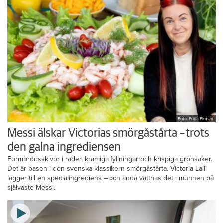
Foto: Frida Ekman
Messi älskar Victorias smörgåstårta – trots
den galna ingrediensen
Formbrödsskivor i rader, krämiga fyllningar och krispiga grönsaker.
Det är basen i den svenska klassikern smörgåstårta. Victoria Lalli
lägger till en specialingrediens – och ändå vattnas det i munnen på
självaste Messi.