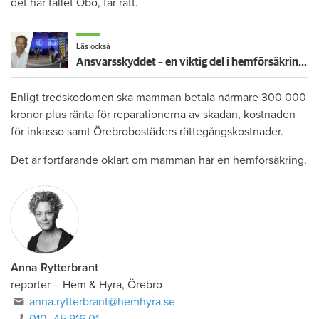
det här fallet Öbo, får rätt.
Läs också
Ansvarsskyddet – en viktig del i hemförsäkringen
Enligt tredskodomen ska mamman betala närmare 300 000
kronor plus ränta för reparationerna av skadan, kostnaden
för inkasso samt Örebrobostäders rättegångskostnader.
Det är fortfarande oklart om mamman har en hemförsäkring.
Anna Rytterbrant
reporter
–
Hem & Hyra, Örebro
anna.rytterbrant@hemhyra.se