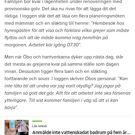
Familjen bor kvar i lägenheten under renoveringen med
provisoriska golv. Det ska nu rivas för att lägga dit det
riktiga. I loggen står det att läsa om flera planeringsmöten
med mamman och en släkting till henne: ”
Hembesök hos
hyresgästen för att visa och förklara vilka grejer som måste
flyttas och att de måste komma iväg hemifrån på
morgonen. Arbetet kör igång 07.30
”.
Men när Öbo och hantverkarna dyker upp nästa dag, står
det mesta av grejerna kvar på samma ställe som dagen
innan. Dessutom ligger flera barn och en släkting
fortfarande och sover. I loggen skriver Öbos personal:
”Kan
inte låta bli att undra var jag varit otydlig? Jag jagar på
familjen så gott det går. Allt för att arbetet inte ska försenas
ytterligare. Till sist kommer familjen i väg så att vi kan
börja
”.
Läs också
Anmälde inte vattenskadat badrum på fem år – krävs på 125 000 kronor