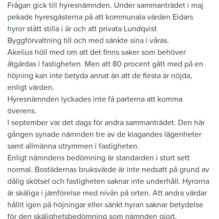
Frågan gick till hyresnämnden. Under sammanträdet i maj
pekade hyresgästerna på att kommunala värden Eidars
hyror stått stilla i år och att privata Lundqvist
Byggförvaltning till och med sänkte sina i våras.
Akelius höll med om att det finns saker som behöver
åtgärdas i fastigheten. Men att 80 procent gått med på en
höjning kan inte betyda annat än att de flesta är nöjda,
enligt värden.
Hyresnämnden lyckades inte få parterna att komma
överens.
I september var det dags för andra sammanträdet. Den här
gången synade nämnden tre av de klagandes lägenheter
samt allmänna utrymmen i fastigheten.
Enligt nämndens bedömning är standarden i stort sett
normal. Bostädernas bruksvärde är inte nedsatt på grund av
dålig skötsel och fastigheten saknar inte underhåll. Hyrorna
är skäliga i jämförelse med nivån på orten. Att andra värdar
hållit igen på höjningar eller sänkt hyran saknar betydelse
för den skälighetsbedömning som nämnden gjort.