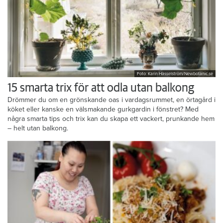
Foto: Karin Hasselström/Newbotanic.se
15 smarta trix för att odla utan balkong
Drömmer du om en grönskande oas i vardagsrummet, en örtagård i
köket eller kanske en välsmakande gurkgardin i fönstret? Med
några smarta tips och trix kan du skapa ett vackert, prunkande hem
– helt utan balkong.