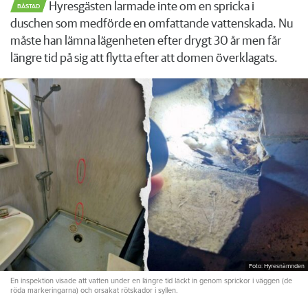
Hyresgästen larmade inte om en spricka i
BÅSTAD
duschen som medförde en omfattande vattenskada. Nu
måste han lämna lägenheten efter drygt 30 år men får
längre tid på sig att flytta efter att domen överklagats.
Foto: Hyresnämnden
En inspektion visade att vatten under en längre tid läckt in genom sprickor i väggen (de
röda markeringarna) och orsakat rötskador i syllen.