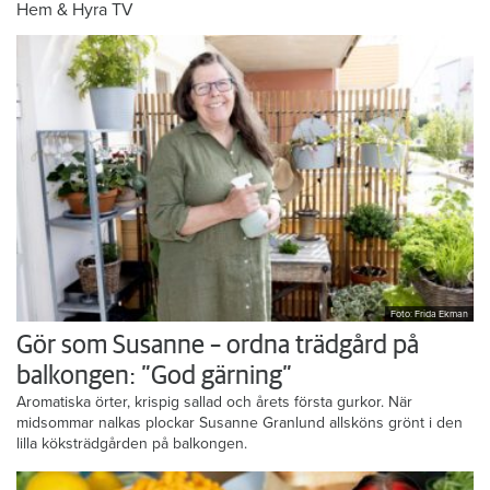
Hem & Hyra TV
Foto: Frida Ekman
Gör som Susanne – ordna trädgård på
balkongen: ”God gärning”
Aromatiska örter, krispig sallad och årets första gurkor. När
midsommar nalkas plockar Susanne Granlund allsköns grönt i den
lilla köksträdgården på balkongen.