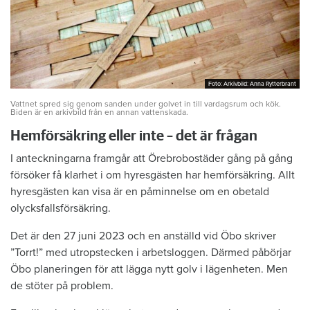
Foto: Arkivbild: Anna Rytterbrant
Foto: Arkivbild: Anna Rytterbrant
Vattnet spred sig genom sanden under golvet in till vardagsrum och kök.
Biden är en arkivbild från en annan vattenskada.
Hemförsäkring eller inte – det är frågan
I anteckningarna framgår att Örebrobostäder gång på gång
försöker få klarhet i om hyresgästen har hemförsäkring. Allt
hyresgästen kan visa är en påminnelse om en obetald
olycksfallsförsäkring.
Det är den 27 juni 2023 och en anställd vid Öbo skriver
”Torrt!” med utropstecken i arbetsloggen. Därmed påbörjar
Öbo planeringen för att lägga nytt golv i lägenheten. Men
de stöter på problem.