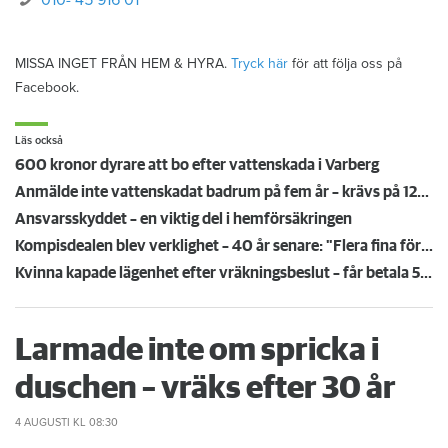
010- 45 916 01
MISSA INGET FRÅN HEM & HYRA.
Tryck här
för att följa oss på
Facebook.
Läs också
600 kronor dyrare att bo efter vattenskada i Varberg
Anmälde inte vattenskadat badrum på fem år – krävs på 125 000 kronor
Ansvarsskyddet – en viktig del i hemförsäkringen
Kompisdealen blev verklighet – 40 år senare: "Flera fina fördelar med att dela bostad"
Kvinna kapade lägenhet efter vräkningsbeslut – får betala 50 000
Larmade inte om spricka i
duschen – vräks efter 30 år
4 AUGUSTI
KL 08:30