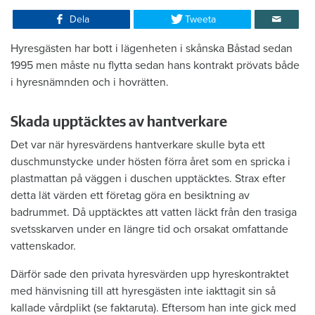
Dela
Tweeta
Hyresgästen har bott i lägenheten i skånska Båstad sedan
1995 men måste nu flytta sedan hans kontrakt prövats både
i hyresnämnden och i hovrätten.
Skada upptäcktes av hantverkare
Det var när hyresvärdens hantverkare skulle byta ett
duschmunstycke under hösten förra året som en spricka i
plastmattan på väggen i duschen upptäcktes. Strax efter
detta lät värden ett företag göra en besiktning av
badrummet. Då upptäcktes att vatten läckt från den trasiga
svetsskarven under en längre tid och orsakat omfattande
vattenskador.
Därför sade den privata hyresvärden upp hyreskontraktet
med hänvisning till att hyresgästen inte iakttagit sin så
kallade vårdplikt (se faktaruta). Eftersom han inte gick med