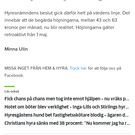
Hyresnämndens beslut gick därför helt på värdens linje. Det
innebär att de begärda höjningarna, mellan 43 och 63
kronor per månad, nu blir realitet. Höjningarna gäller
retroaktivt från 1 maj.
Minna Ulin
MISSA INGET FRÅN HEM & HYRA.
Tryck här
för att följa oss på
Facebook.
Läs också
Fick chans på chans men tog inte emot hjälpen – nu vräks paret: ”Tragiskt"
Hotet om böter blev verklighet – Inga-Lills och Stirlings hyresvärdar får betala 75 000: ”Herregud så onödigt”
Hyresgästens hund bet fastighetsskötare blodig – ägaren döms och förlorar nu lägenheten
Christians hyra sänks med 38 procent: ”Nu kommer jag ha råd att ta körkort”