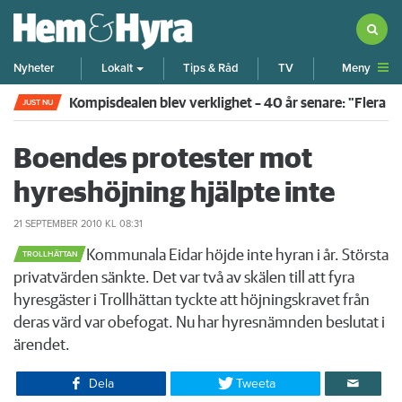
Meny
Nyheter
Lokalt
Tips & Råd
TV
Kompisdealen blev verklighet – 40 år senare: "Flera f
JUST NU
Boendes protester mot
hyreshöjning hjälpte inte
21 SEPTEMBER 2010
KL 08:31
​Kommunala Eidar höjde inte hyran i år. Största
TROLLHÄTTAN
privatvärden sänkte. Det var två av skälen till att fyra
hyresgäster i Trollhättan tyckte att höjningskravet från
deras värd var obefogat. Nu har hyresnämnden beslutat i
ärendet.
Dela
Tweeta