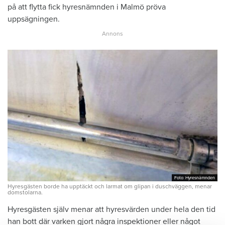
på att flytta fick hyresnämnden i Malmö pröva
uppsägningen.
Foto: Hyresnämnden
Foto: Hyresnämnden
Hyresgästen borde ha upptäckt och larmat om glipan i duschväggen, menar
domstolarna.
Hyresgästen själv menar att hyresvärden under hela den tid
han bott där varken gjort några inspektioner eller något