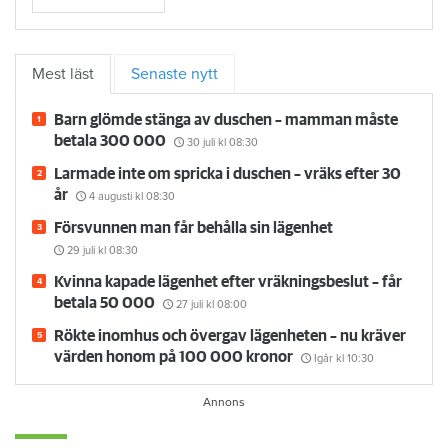
Mest läst
Senaste nytt
Barn glömde stänga av duschen – mamman måste
betala 300 000
30 juli
kl 08:30
Larmade inte om spricka i duschen – vräks efter 30
år
4 augusti
kl 08:30
Försvunnen man får behålla sin lägenhet
29 juli
kl 08:30
Kvinna kapade lägenhet efter vräkningsbeslut – får
betala 50 000
27 juli
kl 08:00
Rökte inomhus och övergav lägenheten – nu kräver
värden honom på 100 000 kronor
Igår kl 10:30