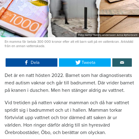
Foto: Getty/ Tommy Andersson/ Anna Rytterbrant
En mamma får betala 300 000 kronor efter att ett barn satt på en vattenkran. Arkivbild
från en annan vattenskada.
Dela
Tweeta
Det är en natt hösten 2022. Barnet som har diagnostiserats
med autism vaknar och går till badrummet. Där vrider barnet
på kranen i duschen. Men hen stänger aldrig av vattnet.
Vid tretiden på natten vaknar mamman och då har vattnet
spridit sig i badrummet och ut i hallen. Mamman torkar
förtvivlat upp vattnet och tror därmed att saken är ur
världen. Hon ringer därför aldrig till sin hyresvärd
Örebrobostäder, Öbo, och berättar om olyckan.