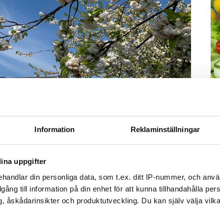
M
–
Information
Reklaminställningar
Fo
kr
ina uppgifter
kl
Foto: Botkyrkabyggen
sp
handlar din personliga data, som t.ex. ditt IP-nummer, och anv
mu
illgång till information på din enhet för att kunna tillhandahålla pe
800 lägenheter i beståndet. Av dem är 99
, åskådarinsikter och produktutveckling. Du kan själv välja vilk
 ersatts med nya. Men det var innan den nya