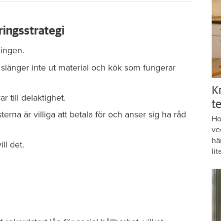
ingsstrategi
ingen.
slänger inte ut material och kök som fungerar
K
 till delaktighet.
te
erna är villiga att betala för och anser sig ha råd
Ho
ve
hä
ll det.
lit