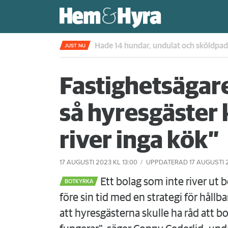
Kompisdealen blev verklighet – 40 år s
JUST NU
Fastighetsägar
så hyresgäster 
river inga kök”
17 AUGUSTI 2023
KL 13:00
UPPDATERAD
17 AUGUSTI 
Ett bolag som inte river ut 
BOTKYRKA
före sin tid med en strategi för hållba
att hyresgästerna skulle ha råd att bo