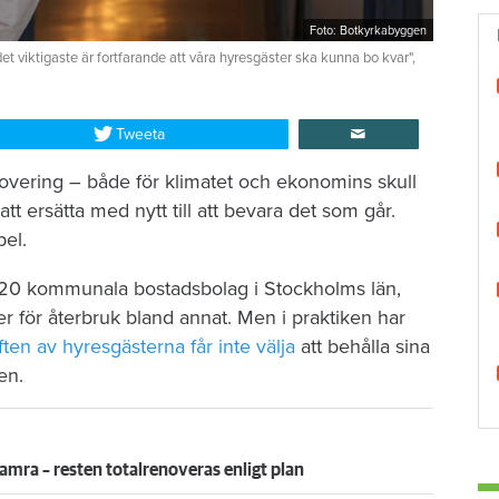
Foto: Botkyrkabyggen
 viktigaste är fortfarande att våra hyresgäster ska kunna bo kvar",
Tweeta
novering – både för klimatet och ekonomins skull
 att ersätta med nytt till att bevara det som går.
pel.
ll 20 kommunala bostadsbolag i Stockholms län,
er för återbruk bland annat. Men i praktiken har
ften av hyresgästerna får inte välja
att behålla sina
en.
amra – resten totalrenoveras enligt plan