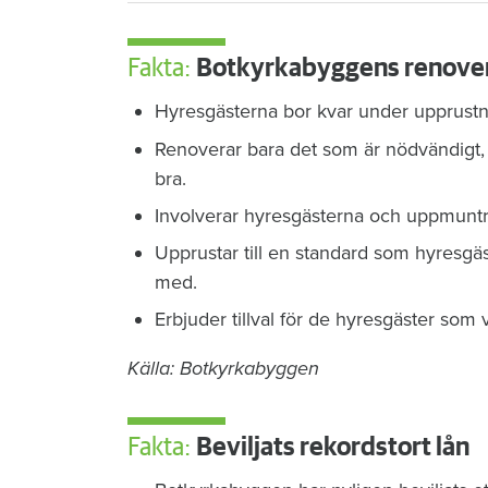
Fakta:
Botkyrkabyggens renover
Hyresgästerna bor kvar under upprustn
Renoverar bara det som är nödvändigt, 
bra.
Involverar hyresgästerna och uppmuntrar
Upprustar till en standard som hyresgäst
med.
Erbjuder tillval för de hyresgäster som vi
Källa: Botkyrkabyggen
Fakta:
Beviljats rekordstort lån