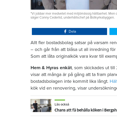
"Vi jobbar mer medvetet med miljömässig hållbarhet. Men det
säger Conny Cederlid, underhållschef på Botkyrkabyggen.
Dela
Allt fler bostadsbolag satsar på varsam re
– och går från att blåsa ut all inredning för
Som att låta originalkök vara kvar till exem
Hem & Hyras enkät
, som skickades ut ti
visar att många är på gång att ta fram plan
bostadsbolagen inte kommit lika långt.
Häl
kök vid en renovering, visar undersökning
Läs också
Chans att få behålla köken i Bergsh