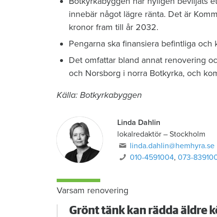
Botkyrkabyggen har nyligen beviljats ett 
innebär något lägre ränta. Det är Kommu
kronor fram till år 2032.
Pengarna ska finansiera befintliga och
Det omfattar bland annat renovering och 
och Norsborg i norra Botkyrka, och komm
Källa: Botkyrkabyggen
Linda Dahlin
lokalredaktör
–
Stockholm
linda.dahlin@hemhyra.se
010-4591004
,
073-83910
Varsam renovering
Grönt tänk kan rädda äldre k