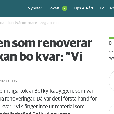
Nyheter
Lokalt
Tips & Råd
TV
R
enare: "Flera fina fördelar med att dela bostad"
Igår kl 12:00
en som renoverar
Di
Ve
kan bo kvar: ”Vi
sy
2023
KL 13:26
befintliga kök är Botkyrkabyggen, som var
ra renoveringar. Då var det i första hand för
 kvar. "Vi slänger inte ut material som