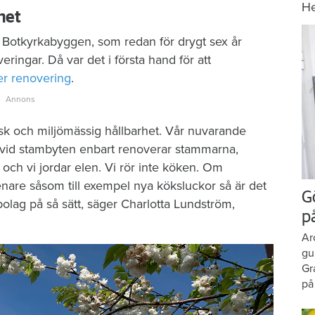
H
het
är Botkyrkabyggen, som redan för drygt sex år
eringar. Då var det i första hand för att
er renovering
.
isk och miljömässig hållbarhet. Vår nuvarande
vi vid stambyten enbart renoverar stammarna,
och vi jordar elen. Vi rör inte köken. Om
 senare såsom till exempel nya köksluckor så är det
G
 bolag på så sätt, säger Charlotta Lundström,
p
Ar
gu
Gr
på