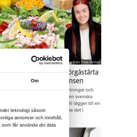
Foto: Frida Ekman
essi älskar Victorias smörgåstårta
 trots den galna ingrediensen
Om
rmbrödsskivor i rader, krämiga fyllningar och
ispiga grönsaker. Det är basen i den svenska
assikern smörgåstårta. Victoria Lalli lägger till en
ecialingrediens – och ändå vattnas det i
änder teknologi såsom
nnen på självaste Messi.
rsonliga annonser och innehåll,
a som får använda din data