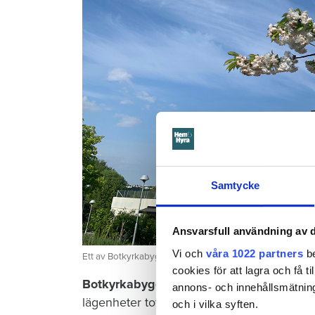
Samtycke
Ansvarsfull användning av d
Vi och
våra 1022 partners
be
Ett av Botkyrkabyggens hus i Fittja.
cookies för att lagra och få t
Botkyrkabyggen har i
dagsläget cirka 10 
annons- och innehållsmätning
lägenheter totalrenoverade där gamla kök
och i vilka syften.