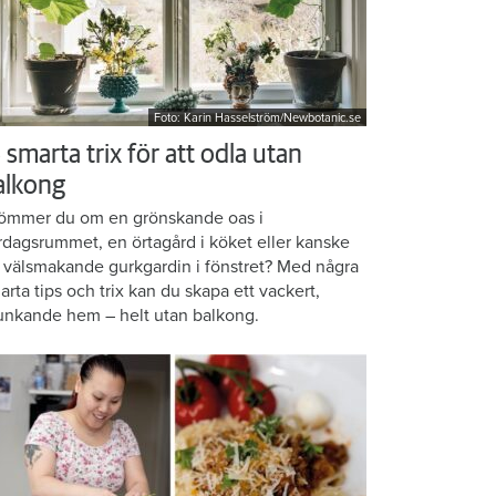
Foto: Karin Hasselström/Newbotanic.se
 smarta trix för att odla utan
alkong
ömmer du om en grönskande oas i
rdagsrummet, en örtagård i köket eller kanske
 välsmakande gurkgardin i fönstret? Med några
arta tips och trix kan du skapa ett vackert,
unkande hem – helt utan balkong.