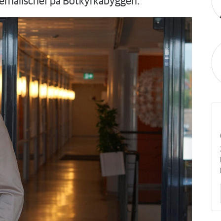
derhållschef på Botkyrkabyggen.