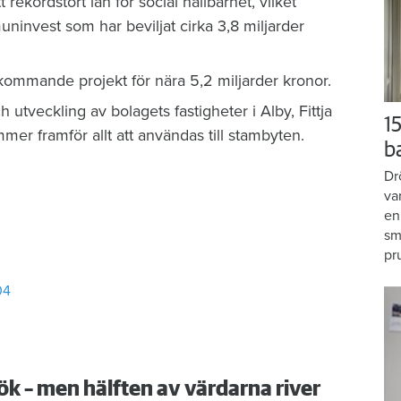
rekordstort lån för social hållbarhet, vilket
ninvest som har beviljat cirka 3,8 miljarder
 kommande projekt för nära 5,2 miljarder kronor.
utveckling av bolagets fastigheter i Alby, Fittja
15
er framför allt att användas till stambyten.
b
Dr
va
en
sm
pr
04
ök – men hälften av värdarna river