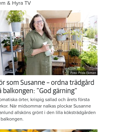
em & Hyra TV
Foto: Frida Ekman
ör som Susanne – ordna trädgård
å balkongen: ”God gärning”
omatiska örter, krispig sallad och årets första
rkor. När midsommar nalkas plockar Susanne
anlund allsköns grönt i den lilla köksträdgården
 balkongen.