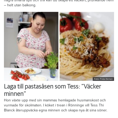
några smarta tips och trix kan du skapa ett vackert, prunkande hem
– helt utan balkong.
Foto: Frida Ekman
Laga till pastasåsen som Tess: ”Väcker
minnen”
Hon växte upp med sin mammas hemlagade husmanskost och
vurmade för skolmaten. I köket i trean i Rönninge vill Tess Thi
Blanck återuppväcka egna minnen och skapa nya åt sina söner.