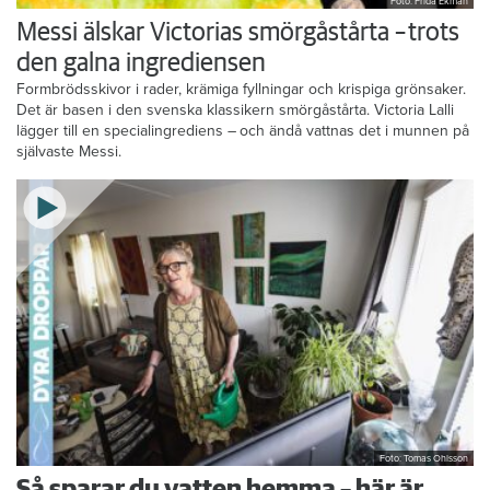
Foto: Frida Ekman
Messi älskar Victorias smörgåstårta – trots
den galna ingrediensen
Formbrödsskivor i rader, krämiga fyllningar och krispiga grönsaker.
Det är basen i den svenska klassikern smörgåstårta. Victoria Lalli
lägger till en specialingrediens – och ändå vattnas det i munnen på
självaste Messi.
Foto: Tomas Ohlsson