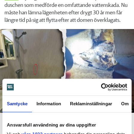
duschen som medförde en omfattande vattenskada. Nu
måste han lämna lägenheten efter drygt 30 år men får
längre tid på sig att flytta efter att domen överklagats.
Samtycke
Information
Reklaminställningar
Om
Foto: Hyresnämnden
En inspektion visade att vatten under en längre tid läckt in genom sprickor i väggen (de
röda markeringarna) och orsakat rötskador i syllen.
Ansvarsfull användning av dina uppgifter