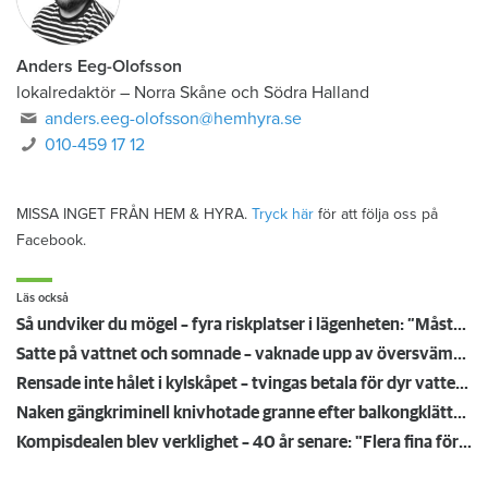
Anders Eeg-Olofsson
lokalredaktör
–
Norra Skåne och Södra Halland
anders.eeg-olofsson@hemhyra.se
010-459 17 12
MISSA INGET FRÅN HEM & HYRA.
Tryck här
för att följa oss på
Facebook.
Läs också
Så undviker du mögel – fyra riskplatser i lägenheten: ”Måste städa bort”
Satte på vattnet och somnade – vaknade upp av översvämning hos grannen
Rensade inte hålet i kylskåpet – tvingas betala för dyr vattenskada
Naken gängkriminell knivhotade granne efter balkongklättring
Kompisdealen blev verklighet – 40 år senare: "Flera fina fördelar med att dela bostad"