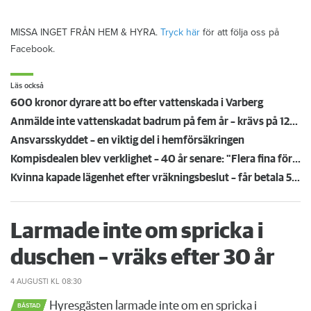
MISSA INGET FRÅN HEM & HYRA.
Tryck här
för att följa oss på
Facebook.
Läs också
600 kronor dyrare att bo efter vattenskada i Varberg
Anmälde inte vattenskadat badrum på fem år – krävs på 125 000 kronor
Ansvarsskyddet – en viktig del i hemförsäkringen
Kompisdealen blev verklighet – 40 år senare: "Flera fina fördelar med att dela bostad"
Kvinna kapade lägenhet efter vräkningsbeslut – får betala 50 000
Larmade inte om spricka i
duschen – vräks efter 30 år
4 AUGUSTI
KL 08:30
Hyresgästen larmade inte om en spricka i
BÅSTAD