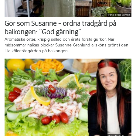
Foto: Frida Ekman
Gör som Susanne – ordna trädgård på
balkongen: ”God gärning”
Aromatiska örter, krispig sallad och årets första gurkor. När
midsommar nalkas plockar Susanne Granlund allsköns grönt i den
lilla köksträdgården på balkongen.