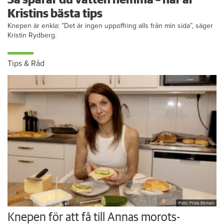
Så sparar du vatten hemma – här är
Kristins bästa tips
Knepen är enkla: ”Det är ingen uppoffring alls från min sida”, säger
Kristin Rydberg.
Tips & Råd
Foto: Frida Ekman
Knepen för att få till Annas morots-