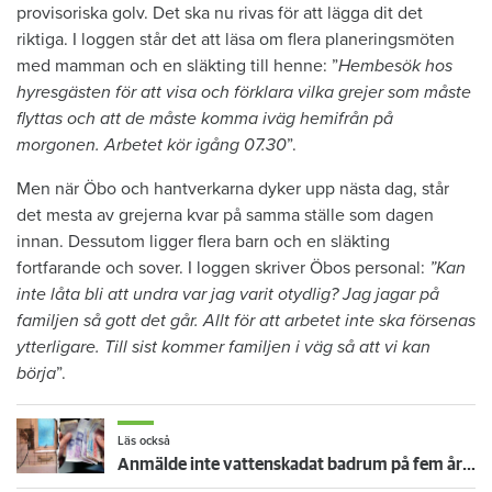
provisoriska golv. Det ska nu rivas för att lägga dit det
riktiga. I loggen står det att läsa om flera planeringsmöten
med mamman och en släkting till henne: ”
Hembesök hos
hyresgästen för att visa och förklara vilka grejer som måste
flyttas och att de måste komma iväg hemifrån på
morgonen. Arbetet kör igång 07.30
”.
Men när Öbo och hantverkarna dyker upp nästa dag, står
det mesta av grejerna kvar på samma ställe som dagen
innan. Dessutom ligger flera barn och en släkting
fortfarande och sover. I loggen skriver Öbos personal:
”Kan
inte låta bli att undra var jag varit otydlig? Jag jagar på
familjen så gott det går. Allt för att arbetet inte ska försenas
ytterligare. Till sist kommer familjen i väg så att vi kan
börja
”.
Läs också
Anmälde inte vattenskadat badrum på fem år – krävs på 125 000 kronor