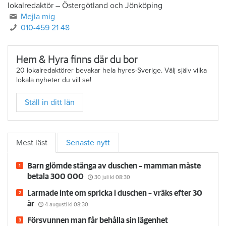
lokalredaktör
–
Östergötland och Jönköping
Mejla mig
010-459 21 48
Hem & Hyra finns där du bor
20 lokalredaktörer bevakar hela hyres-Sverige. Välj själv vilka
lokala nyheter du vill se!
Ställ in ditt län
Mest läst
Senaste nytt
Barn glömde stänga av duschen – mamman måste
betala 300 000
30 juli
kl 08:30
Larmade inte om spricka i duschen – vräks efter 30
år
4 augusti
kl 08:30
Försvunnen man får behålla sin lägenhet