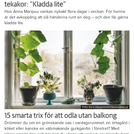
tekakor: ”Kladda lite”
Hos Anna Maripuu vankas nybakt flera dagar i veckan. För henne
är det avkoppling att slå händerna runt en deg – och den får gärna
kladda lite.
Foto: Karin Hasselström/Newbotanic.se
15 smarta trix för att odla utan balkong
Drömmer du om en grönskande oas i vardagsrummet, en örtagård i
köket eller kanske en välsmakande gurkgardin i fönstret? Med