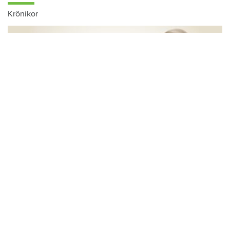
Krönikor
Du läser:
Datorlösa kan få hjälp på Stångåstadens kontor
Hem & Hyras chefredaktör: Skiljemännen
tjänar stora pengar – och du betalar för
kalaset