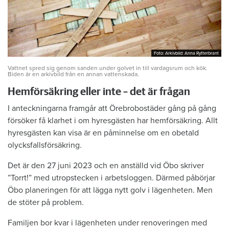
Foto: Arkivbild: Anna Rytterbrant
Foto: Arkivbild: Anna Rytterbrant
Vattnet spred sig genom sanden under golvet in till vardagsrum och kök.
Biden är en arkivbild från en annan vattenskada.
Hemförsäkring eller inte – det är frågan
I anteckningarna framgår att Örebrobostäder gång på gång
försöker få klarhet i om hyresgästen har hemförsäkring. Allt
hyresgästen kan visa är en påminnelse om en obetald
olycksfallsförsäkring.
Det är den 27 juni 2023 och en anställd vid Öbo skriver
”Torrt!” med utropstecken i arbetsloggen. Därmed påbörjar
Öbo planeringen för att lägga nytt golv i lägenheten. Men
de stöter på problem.
Familjen bor kvar i lägenheten under renoveringen med