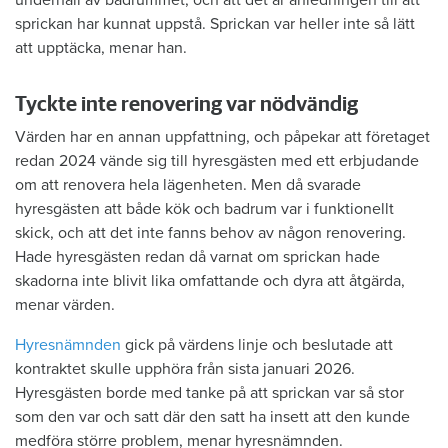
sprickan har kunnat uppstå. Sprickan var heller inte så lätt
att upptäcka, menar han.
Tyckte inte renovering var nödvändig
Värden har en annan uppfattning, och påpekar att företaget
redan 2024 vände sig till hyresgästen med ett erbjudande
om att renovera hela lägenheten. Men då svarade
hyresgästen att både kök och badrum var i funktionellt
skick, och att det inte fanns behov av någon renovering.
Hade hyresgästen redan då varnat om sprickan hade
skadorna inte blivit lika omfattande och dyra att åtgärda,
menar värden.
Hyresnämnden
gick på värdens linje och beslutade att
kontraktet skulle upphöra från sista januari 2026.
Hyresgästen borde med tanke på att sprickan var så stor
som den var och satt där den satt ha insett att den kunde
medföra större problem, menar hyresnämnden.