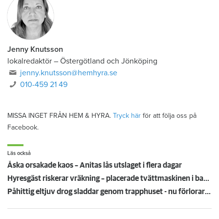
Jenny Knutsson
lokalredaktör
–
Östergötland och Jönköping
jenny.knutsson@hemhyra.se
010-459 21 49
MISSA INGET FRÅN HEM & HYRA.
Tryck här
för att följa oss på
Facebook.
Läs också
Åska orsakade kaos – Anitas lås utslaget i flera dagar
Hyresgäst riskerar vräkning – placerade tvättmaskinen i badkaret
Påhittig eltjuv drog sladdar genom trapphuset - nu förlorar han lägenheten