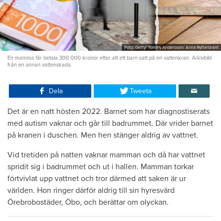
Foto: Getty/ Tommy Andersson/ Anna Rytterbrant
En mamma får betala 300 000 kronor efter att ett barn satt på en vattenkran. Arkivbild
från en annan vattenskada.
Dela
Tweeta
Det är en natt hösten 2022. Barnet som har diagnostiserats
med autism vaknar och går till badrummet. Där vrider barnet
på kranen i duschen. Men hen stänger aldrig av vattnet.
Vid tretiden på natten vaknar mamman och då har vattnet
spridit sig i badrummet och ut i hallen. Mamman torkar
förtvivlat upp vattnet och tror därmed att saken är ur
världen. Hon ringer därför aldrig till sin hyresvärd
Örebrobostäder, Öbo, och berättar om olyckan.