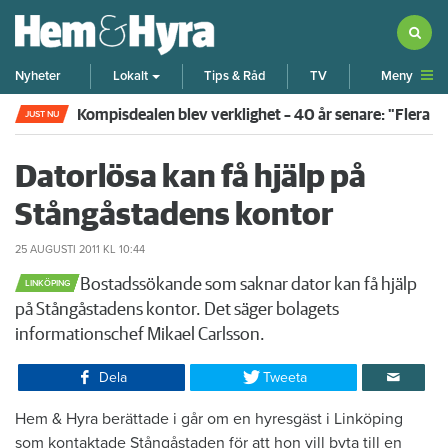
Meny
Nyheter
Lokalt
Tips & Råd
TV
Kompisdealen blev verklighet – 40 år senare: "Flera f
JUST NU
Datorlösa kan få hjälp på
Stångåstadens kontor
25 AUGUSTI 2011
KL 10:44
​Bostadssökande som saknar dator kan få hjälp
LINKÖPING
på Stångåstadens kontor. Det säger bolagets
informationschef Mikael Carlsson.
Dela
Tweeta
​Hem & Hyra berättade i går om en hyresgäst i Linköping
som kontaktade Stångåstaden för att hon vill byta till en