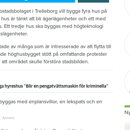
tadsbolaget i Trelleborg vill bygga fyra hus på
 hus är tänkt att bli ägarlägenheter och ett med
us. Ett tredje hus ska byggas med högteknologi
reslägenheter.
ade av många som är intresserade av att flytta till
ade höghusbygget stött på omfattande protester
 att området skulle förstöra stadsbilden.
iga hyreshus ”Blir en pengatvättsmaskin för kriminella”
bebyggas med enplansvillor, en lekspats och en
Ny