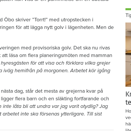
Ti
d Öbo skriver ”Torrt!” med utropstecken i
ngen för att lägga nytt golv i lägenheten. Men de
veringen med provisoriska golv. Det ska nu rivas
r det att läsa om flera planeringsmöten med mamman
resgästen för att visa och förklara vilka grejer
a iväg hemifrån på morgonen. Arbetet kör igång
ästa dag, står det mesta av grejerna kvar på
K
gger flera barn och en släkting fortfarande och
te
 inte låta bli att undra var jag varit otydlig? Jag
Ho
t arbetet inte ska försenas ytterligare. Till sist
ve
hä
lit