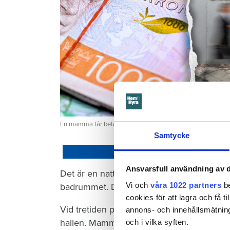
En mamma får betala 300 000 kronor efter att ett barn satt
Samtycke
Dela
Ansvarsfull användning av d
Det är en natt hösten 2022. Barnet som ha
Vi och
våra 1022 partners
be
badrummet. Där vrider barnet på kranen i 
cookies för att lagra och få t
Vid tretiden på natten vaknar mamman och 
annons- och innehållsmätning
hallen. Mamman torkar förtvivlat upp vattn
och i vilka syften.