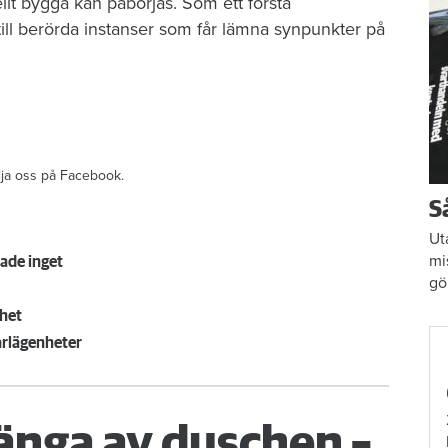
llt bygga kan påbörjas. Som ett första
 till berörda instanser som får lämna synpunkter på
ölja oss på Facebook.
S
Ut
mi
ade inget
gö
nhet
arlägenheter
änga av duschen –