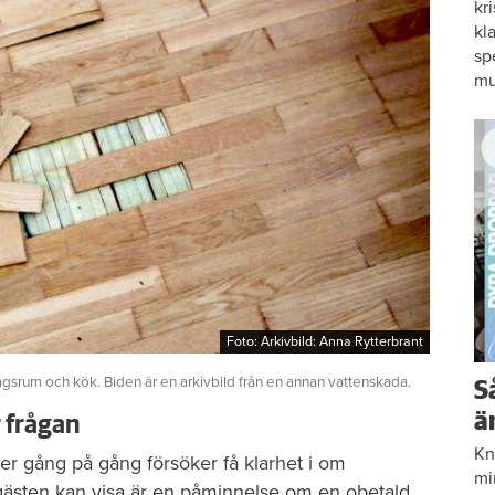
kr
kl
sp
mu
Foto: Arkivbild: Anna Rytterbrant
Foto: Arkivbild: Anna Rytterbrant
agsrum och kök. Biden är en arkivbild från en annan vattenskada.
S
ä
r frågan
Kn
er gång på gång försöker få klarhet i om
mi
gästen kan visa är en påminnelse om en obetald