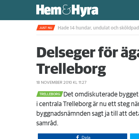
Kompisdealen blev verklighet – 40 år s
JUST NU
Delseger för äg
Trelleborg
18 NOVEMBER 2010
KL 11:27
​Det omdiskuterade bygget
TRELLEBORG
i centrala Trelleborg är nu ett steg nä
byggnadsnämnden sagt ja till att deta
samråd.
Dela