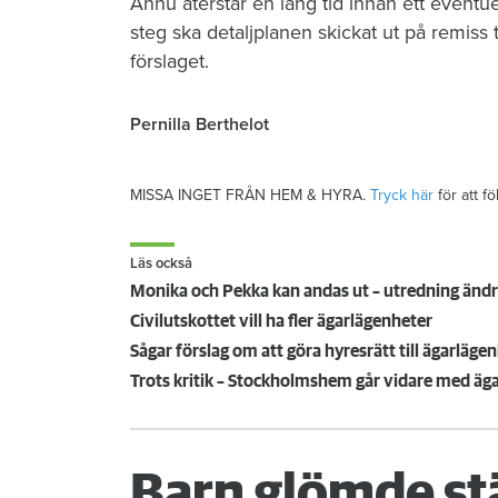
Ännu återstår en lång tid innan ett eventue
steg ska detaljplanen skickat ut på remiss
förslaget.
Pernilla Berthelot
MISSA INGET FRÅN HEM & HYRA.
Tryck här
för att f
Läs också
Monika och Pekka kan andas ut – utredning ändr
Civilutskottet vill ha fler ägarlägenheter
Sågar förslag om att göra hyresrätt till ägarläge
Trots kritik – Stockholmshem går vidare med äg
Barn glömde st