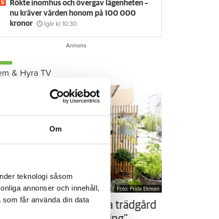
Rökte inomhus och övergav lägenheten –
nu kräver värden honom på 100 000
kronor
Igår kl 10:30
em & Hyra TV
Om
änder teknologi såsom
rsonliga annonser och innehåll,
Foto: Frida Ekman
a som får använda din data
ör som Susanne – ordna trädgård