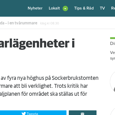
Nyheter
Lokalt
Tips & Råd
TV
R
enare: "Flera fina fördelar med att dela bostad"
Igår kl 12:00
arlägenheter i
Di
Ve
sy
 av fyra nya höghus på Sockerbrukstomten
rmare att bli verklighet. Trots kritik har
ljplanen för området ska ställas ut för
Tweeta