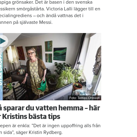
ispiga grönsaker. Det är basen i den svenska
assikern smörgåstårta. Victoria Lalli lägger till en
ecialingrediens – och ändå vattnas det i
nnen på självaste Messi.
Foto: Tomas Ohlsson
å sparar du vatten hemma – här
r Kristins bästa tips
epen är enkla: ”Det är ingen uppoffring alls från
n sida”, säger Kristin Rydberg.