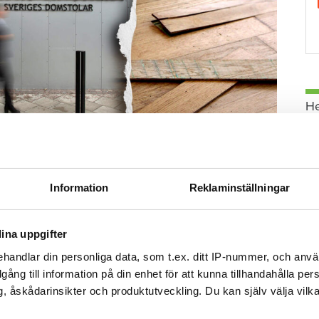
H
Foto: Getty/ Tommy Andersson/ Anna Rytterbrant
 på en vattenkran. Arkivbild från en annan vattenskada.
Information
Reklaminställningar
Tweeta
ina uppgifter
r diagnostiserats med autism vaknar och går till
handlar din personliga data, som t.ex. ditt IP-nummer, och anv
duschen. Men hen stänger aldrig av vattnet.
illgång till information på din enhet för att kunna tillhandahålla pe
då har vattnet spridit sig i badrummet och ut i
, åskådarinsikter och produktutveckling. Du kan själv välja vilk
G
et och tror därmed att saken är ur världen. Hon