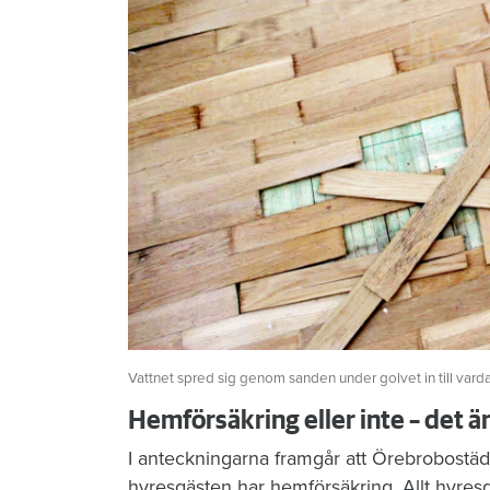
Vattnet spred sig genom sanden under golvet in till vard
Hemförsäkring eller inte – det ä
I anteckningarna framgår att Örebrobostäd
hyresgästen har hemförsäkring. Allt hyres