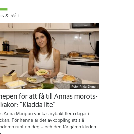
ps & Råd
Foto: Frida Ekman
nepen för att få till Annas morots-
kakor: ”Kladda lite”
s Anna Maripuu vankas nybakt flera dagar i
ckan. För henne är det avkoppling att slå
nderna runt en deg – och den får gärna kladda
e.