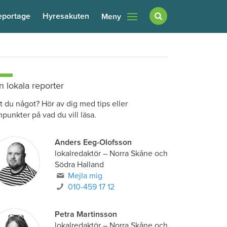
eportage
Hyresakuten
Meny
n lokala reporter
t du något? Hör av dig med tips eller
npunkter på vad du vill läsa.
Anders Eeg-Olofsson
lokalredaktör
–
Norra Skåne och
Södra Halland
Mejla mig
010-459 17 12
Petra Martinsson
lokalredaktör
–
Norra Skåne och