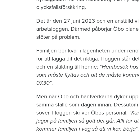
olycksfallsförsäkring.
Det är den 27 juni 2023 och en anställd vi
arbetsloggen. Därmed påbörjar Öbo planeri
stöter på problem.
Familjen bor kvar i lägenheten under reno
för att lägga dit det riktiga. I loggen stå
och en släkting till henne: ”
Hembesök hos hy
som måste flyttas och att de måste komm
07.30
”.
Men när Öbo och hantverkarna dyker upp n
samma ställe som dagen innan. Dessutom li
sover. I loggen skriver Öbos personal:
”Kan
jagar på familjen så gott det går. Allt för at
kommer familjen i väg så att vi kan börja
”.