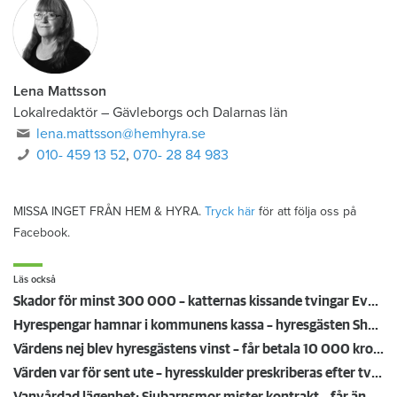
Lena Mattsson
Lokalredaktör
–
Gävleborgs och Dalarnas län
lena.mattsson@hemhyra.se
010- 459 13 52
,
070- 28 84 983
MISSA INGET FRÅN HEM & HYRA.
Tryck här
för att följa oss på
Facebook.
Läs också
Skador för minst 300 000 – katternas kissande tvingar Eva att flytta: ”Missförstånd och lögner”
Hyrespengar hamnar i kommunens kassa – hyresgästen Shandi: "Det känns orättvist"
Värdens nej blev hyresgästens vinst – får betala 10 000 kronor mindre för färgstänken
Värden var för sent ute – hyresskulder preskriberas efter två år
Vanvårdad lägenhet: Sjubarnsmor mister kontrakt – får ändå tak över huvudet