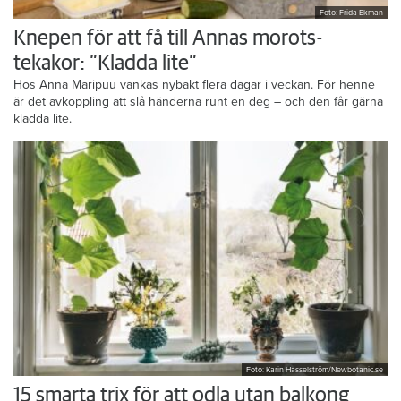
Foto: Frida Ekman
Knepen för att få till Annas morots-
tekakor: ”Kladda lite”
Hos Anna Maripuu vankas nybakt flera dagar i veckan. För henne
är det avkoppling att slå händerna runt en deg – och den får gärna
kladda lite.
Foto: Karin Hasselström/Newbotanic.se
15 smarta trix för att odla utan balkong