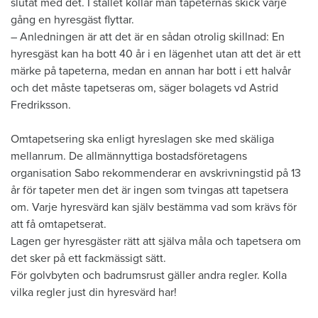
slutat med det. I stället kollar man tapeternas skick varje
gång en hyresgäst flyttar.
– Anledningen är att det är en sådan otrolig skillnad: En
hyresgäst kan ha bott 40 år i en lägenhet utan att det är ett
märke på tapeterna, medan en annan har bott i ett halvår
och det måste tapetseras om, säger bolagets vd Astrid
Fredriksson.
Omtapetsering ska enligt hyreslagen ske med skäliga
mellanrum. De allmännyttiga bostadsföretagens
organisation Sabo rekommenderar en avskrivningstid på 13
år för tapeter men det är ingen som tvingas att tapetsera
om. Varje hyresvärd kan själv bestämma vad som krävs för
att få omtapetserat.
Lagen ger hyresgäster rätt att själva måla och tapetsera om
det sker på ett fackmässigt sätt.
För golvbyten och badrumsrust gäller andra regler. Kolla
vilka regler just din hyresvärd har!