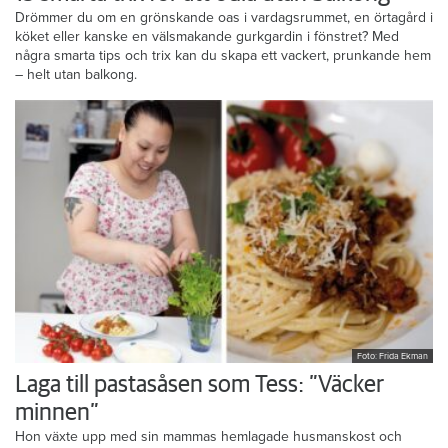
Drömmer du om en grönskande oas i vardagsrummet, en örtagård i
köket eller kanske en välsmakande gurkgardin i fönstret? Med
några smarta tips och trix kan du skapa ett vackert, prunkande hem
– helt utan balkong.
Foto: Frida Ekman
Laga till pastasåsen som Tess: ”Väcker
minnen”
Hon växte upp med sin mammas hemlagade husmanskost och