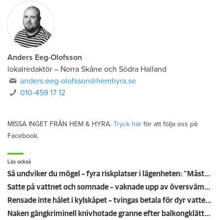
Anders Eeg-Olofsson
lokalredaktör
–
Norra Skåne och Södra Halland
anders.eeg-olofsson@hemhyra.se
010-459 17 12
MISSA INGET FRÅN HEM & HYRA.
Tryck här
för att följa oss på
Facebook.
Läs också
Så undviker du mögel – fyra riskplatser i lägenheten: ”Måste städa bort”
Satte på vattnet och somnade – vaknade upp av översvämning hos grannen
Rensade inte hålet i kylskåpet – tvingas betala för dyr vattenskada
Naken gängkriminell knivhotade granne efter balkongklättring