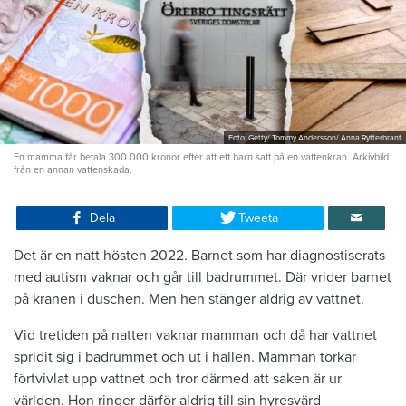
Foto: Getty/ Tommy Andersson/ Anna Rytterbrant
En mamma får betala 300 000 kronor efter att ett barn satt på en vattenkran. Arkivbild
från en annan vattenskada.
Dela
Tweeta
Det är en natt hösten 2022. Barnet som har diagnostiserats
med autism vaknar och går till badrummet. Där vrider barnet
på kranen i duschen. Men hen stänger aldrig av vattnet.
Vid tretiden på natten vaknar mamman och då har vattnet
spridit sig i badrummet och ut i hallen. Mamman torkar
förtvivlat upp vattnet och tror därmed att saken är ur
världen. Hon ringer därför aldrig till sin hyresvärd