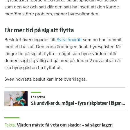
Hyresgästen borde med tanke på att sprickan var så stor
som den var och satt där den satt ha insett att den kunde
medföra större problem, menar hyresnämnden.
Får mer tid på sig att flytta
Beslutet överklagades till
Svea hovrätt
som nu har kommit
med ett beslut. Den enda ändringen är att hyresgästen får
längre tid på sig att flytta – något som hyresvärden inför
domen sagt sig villig att gå med på. Innan 2 november i år
ska hyresgästen ha flyttat ut.
Svea hovrätts beslut kan inte överklagas.
Läs också
Så undviker du mögel – fyra riskplatser i lägenheten: ”Måste städa bort”
Fakta:
Värden måste få veta om skador – så säger lagen