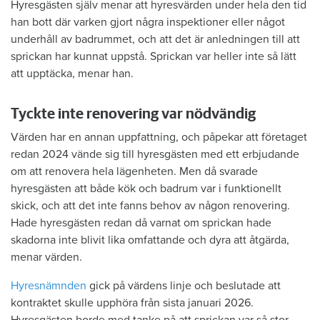
Hyresgästen själv menar att hyresvärden under hela den tid
han bott där varken gjort några inspektioner eller något
underhåll av badrummet, och att det är anledningen till att
sprickan har kunnat uppstå. Sprickan var heller inte så lätt
att upptäcka, menar han.
Tyckte inte renovering var nödvändig
Värden har en annan uppfattning, och påpekar att företaget
redan 2024 vände sig till hyresgästen med ett erbjudande
om att renovera hela lägenheten. Men då svarade
hyresgästen att både kök och badrum var i funktionellt
skick, och att det inte fanns behov av någon renovering.
Hade hyresgästen redan då varnat om sprickan hade
skadorna inte blivit lika omfattande och dyra att åtgärda,
menar värden.
Hyresnämnden
gick på värdens linje och beslutade att
kontraktet skulle upphöra från sista januari 2026.