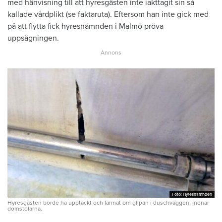
med hänvisning till att hyresgästen inte iakttagit sin så
kallade vårdplikt (se faktaruta). Eftersom han inte gick med
på att flytta fick hyresnämnden i Malmö pröva
uppsägningen.
Foto: Hyresnämnden
Foto: Hyresnämnden
Hyresgästen borde ha upptäckt och larmat om glipan i duschväggen, menar
domstolarna.