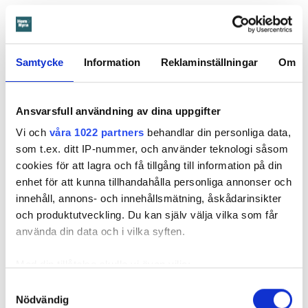
anna.rytterbrant@hemhyra.se
010- 45 916 01
Samtycke
Information
Reklaminställningar
Om
MISSA INGET FRÅN HEM & HYRA.
Tryck här
för att följa oss på
Facebook.
Ansvarsfull användning av dina uppgifter
Läs också
Vi och
våra 1022 partners
behandlar din personliga data,
600 kronor dyrare att bo efter vattenskada i Varberg
som t.ex. ditt IP-nummer, och använder teknologi såsom
Anmälde inte vattenskadat badrum på fem år – krävs på 125 000 kronor
cookies för att lagra och få tillgång till information på din
Ansvarsskyddet – en viktig del i hemförsäkringen
enhet för att kunna tillhandahålla personliga annonser och
Kompisdealen blev verklighet – 40 år senare: "Flera fina fördelar med att dela bostad"
innehåll, annons- och innehållsmätning, åskådarinsikter
Kvinna kapade lägenhet efter vräkningsbeslut – får betala 50 000
och produktutveckling. Du kan själv välja vilka som får
använda din data och i vilka syften.
Larmade inte om spricka i
Med din tillåtelse skulle vi även vilja:
Samla in information om din geografiska plats
Samtyckesval
duschen – vräks efter 30 år
Nödvändig
som kan ha en noggrannhet på upp till flera meter