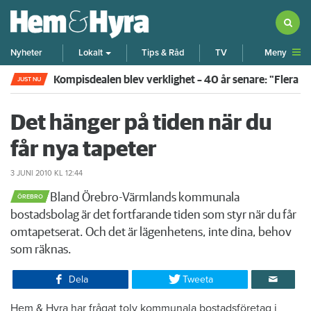
Meny
Nyheter
Lokalt
Tips & Råd
TV
Kompisdealen blev verklighet – 40 år senare: "Flera f
JUST NU
Det hänger på tiden när du
får nya tapeter
3 JUNI 2010
KL 12:44
​Bland Örebro-Värmlands kommunala
ÖREBRO
bostadsbolag är det fortfarande tiden som styr när du får
omtapetserat. Och det är lägenhetens, inte dina, behov
som räknas.
Dela
Tweeta
​Hem & Hyra har frågat tolv kommunala bostadsföretag i