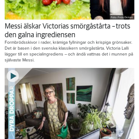
Foto: Frida Ekman
Messi älskar Victorias smörgåstårta – trots
den galna ingrediensen
Formbrödsskivor i rader, krämiga fyllningar och krispiga grönsaker.
Det är basen i den svenska klassikern smörgåstårta. Victoria Lalli
lägger till en specialingrediens – och ändå vattnas det i munnen på
självaste Messi.