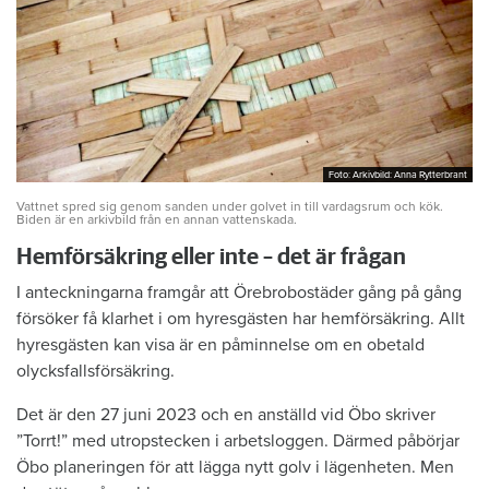
Foto: Arkivbild: Anna Rytterbrant
Foto: Arkivbild: Anna Rytterbrant
Vattnet spred sig genom sanden under golvet in till vardagsrum och kök.
Biden är en arkivbild från en annan vattenskada.
Hemförsäkring eller inte – det är frågan
I anteckningarna framgår att Örebrobostäder gång på gång
försöker få klarhet i om hyresgästen har hemförsäkring. Allt
hyresgästen kan visa är en påminnelse om en obetald
olycksfallsförsäkring.
Det är den 27 juni 2023 och en anställd vid Öbo skriver
”Torrt!” med utropstecken i arbetsloggen. Därmed påbörjar
Öbo planeringen för att lägga nytt golv i lägenheten. Men