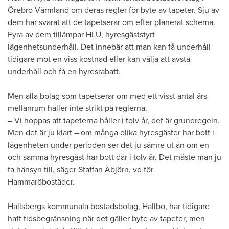
Örebro-Värmland om deras regler för byte av tapeter. Sju av
dem har svarat att de tapetserar om efter planerat schema.
Fyra av dem tillämpar HLU, hyresgäststyrt
lägenhetsunderhåll. Det innebär att man kan få underhåll
tidigare mot en viss kostnad eller kan välja att avstå
underhåll och få en hyresrabatt.
Men alla bolag som tapetserar om med ett visst antal års
mellanrum håller inte strikt på reglerna.
– Vi hoppas att tapeterna håller i tolv år, det är grundregeln.
Men det är ju klart – om många olika hyresgäster har bott i
lägenheten under perioden ser det ju sämre ut än om en
och samma hyresgäst har bott där i tolv år. Det måste man ju
ta hänsyn till, säger Staffan Åbjörn, vd för
Hammaröbostäder.
Hallsbergs kommunala bostadsbolag, Hallbo, har tidigare
haft tidsbegränsning när det gäller byte av tapeter, men