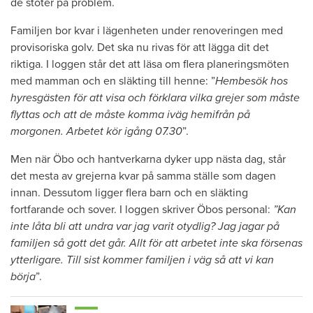
de stöter på problem.
Familjen bor kvar i lägenheten under renoveringen med
provisoriska golv. Det ska nu rivas för att lägga dit det
riktiga. I loggen står det att läsa om flera planeringsmöten
med mamman och en släkting till henne: ”
Hembesök hos
hyresgästen för att visa och förklara vilka grejer som måste
flyttas och att de måste komma iväg hemifrån på
morgonen. Arbetet kör igång 07.30
”.
Men när Öbo och hantverkarna dyker upp nästa dag, står
det mesta av grejerna kvar på samma ställe som dagen
innan. Dessutom ligger flera barn och en släkting
fortfarande och sover. I loggen skriver Öbos personal:
”Kan
inte låta bli att undra var jag varit otydlig? Jag jagar på
familjen så gott det går. Allt för att arbetet inte ska försenas
ytterligare. Till sist kommer familjen i väg så att vi kan
börja
”.