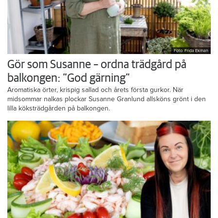
Foto: Frida Ekman
Gör som Susanne – ordna trädgård på
balkongen: ”God gärning”
Aromatiska örter, krispig sallad och årets första gurkor. När
midsommar nalkas plockar Susanne Granlund allsköns grönt i den
lilla köksträdgården på balkongen.