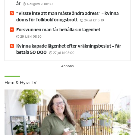
år
4 augusti
kl 08:30
”Visste inte att man måste ändra adress” – kvinna
döms för folkbokföringsbrott
24 juli
kl 16:10
Försvunnen man får behålla sin lägenhet
29 juli
kl 08:30
Kvinna kapade lägenhet efter vräkningsbeslut – får
betala 50 000
27 juli
kl 08:00
Hem & Hyra TV