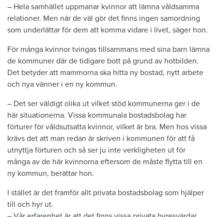
– Hela samhället uppmanar kvinnor att lämna våldsamma
relationer. Men när de väl gör det finns ingen samordning
som underlättar för dem att komma vidare i livet, säger hon.
För många kvinnor tvingas tillsammans med sina barn lämna
de kommuner där de tidigare bott på grund av hotbilden.
Det betyder att mammorna ska hitta ny bostad, nytt arbete
och nya vänner i en ny kommun.
– Det ser väldigt olika ut vilket stöd kommunerna ger i de
här situationerna. Vissa kommunala bostadsbolag har
förturer för våldsutsatta kvinnor, vilket är bra. Men hos vissa
krävs det att man redan är skriven i kommunen för att få
utnyttja förturen och så ser ju inte verkligheten ut för
många av de här kvinnorna eftersom de måste flytta till en
ny kommun, berättar hon.
I stället är det framför allt privata bostadsbolag som hjälper
till och hyr ut.
– Vår erfarenhet är att det finns vissa privata hyresvärdar