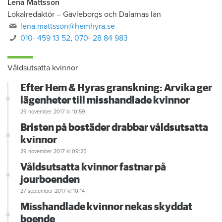
Lena Mattsson
Lokalredaktör
–
Gävleborgs och Dalarnas län
lena.mattsson@hemhyra.se
010- 459 13 52
,
070- 28 84 983
Våldsutsatta kvinnor
Efter Hem & Hyras granskning: Arvika ger
lägenheter till misshandlade kvinnor
29 november 2017
kl 10:59
Bristen på bostäder drabbar våldsutsatta
kvinnor
29 november 2017
kl 09:25
Våldsutsatta kvinnor fastnar på
jourboenden
27 september 2017
kl 10:14
Misshandlade kvinnor nekas skyddat
boende