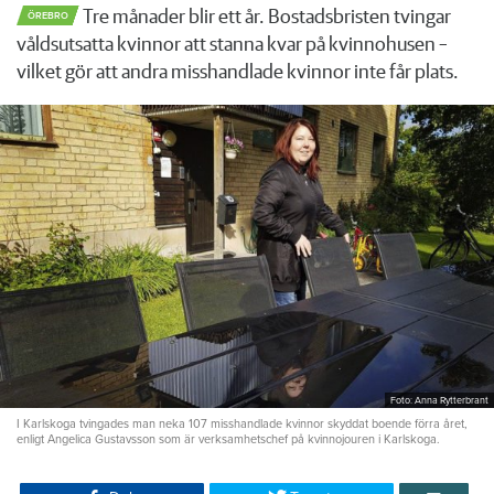
Tre månader blir ett år. Bostadsbristen tvingar
ÖREBRO
våldsutsatta kvinnor att stanna kvar på kvinnohusen –
vilket gör att andra misshandlade kvinnor inte får plats.
Foto: Anna Rytterbrant
I Karlskoga tvingades man neka 107 misshandlade kvinnor skyddat boende förra året,
enligt Angelica Gustavsson som är verksamhetschef på kvinnojouren i Karlskoga.