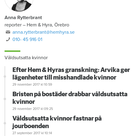
Anna Rytterbrant
reporter
–
Hem & Hyra, Örebro
anna.rytterbrant@hemhyra.se
010- 45 916 01
Våldsutsatta kvinnor
Efter Hem & Hyras granskning: Arvika ger
lägenheter till misshandlade kvinnor
29 november 2017
kl 10:59
Bristen på bostäder drabbar våldsutsatta
kvinnor
29 november 2017
kl 09:25
Våldsutsatta kvinnor fastnar på
jourboenden
27 september 2017
kl 10:14