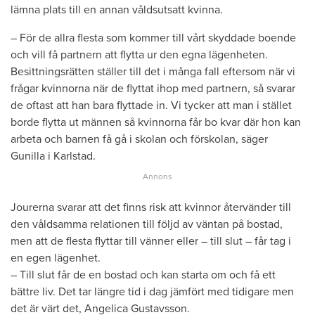
lämna plats till en annan våldsutsatt kvinna.
– För de allra flesta som kommer till vårt skyddade boende
och vill få partnern att flytta ur den egna lägenheten.
Besittningsrätten ställer till det i många fall eftersom när vi
frågar kvinnorna när de flyttat ihop med partnern, så svarar
de oftast att han bara flyttade in. Vi tycker att man i stället
borde flytta ut männen så kvinnorna får bo kvar där hon kan
arbeta och barnen få gå i skolan och förskolan, säger
Gunilla i Karlstad.
Jourerna svarar att det finns risk att kvinnor återvänder till
den våldsamma relationen till följd av väntan på bostad,
men att de flesta flyttar till vänner eller – till slut – får tag i
en egen lägenhet.
– Till slut får de en bostad och kan starta om och få ett
bättre liv. Det tar längre tid i dag jämfört med tidigare men
det är värt det, Angelica Gustavsson.