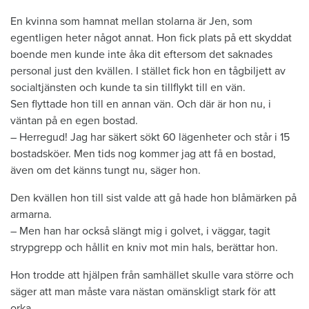
En kvinna som hamnat mellan stolarna är Jen, som
egentligen heter något annat. Hon fick plats på ett skyddat
boende men kunde inte åka dit eftersom det saknades
personal just den kvällen. I stället fick hon en tågbiljett av
socialtjänsten och kunde ta sin tillflykt till en vän.
Sen flyttade hon till en annan vän. Och där är hon nu, i
väntan på en egen bostad.
– Herregud! Jag har säkert sökt 60 lägenheter och står i 15
bostadsköer. Men tids nog kommer jag att få en bostad,
även om det känns tungt nu, säger hon.
Den kvällen hon till sist valde att gå hade hon blåmärken på
armarna.
– Men han har också slängt mig i golvet, i väggar, tagit
strypgrepp och hållit en kniv mot min hals, berättar hon.
Hon trodde att hjälpen från samhället skulle vara större och
säger att man måste vara nästan omänskligt stark för att
orka.