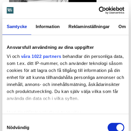
Samtycke
Information
Reklaminställningar
Om
Foto: Lena Mattsson
Foto: Lena Mattsson
Bostadsbristen gör att kvinnojourer tvingas neka
kvinnor plats.
Ansvarsfull användning av dina uppgifter
Bostadsbristen slår hårt mot kvinnor som vill lämna
Vi och
våra 1022 partners
behandlar din personliga data,
våldsamma relationer. Hem & Hyra har pratat med sex
som t.ex. ditt IP-nummer, och använder teknologi såsom
kvinnojourer runt om i Mälardalen som alla vittnar om
cookies för att lagra och få tillgång till information på din
samma sak. Kvinnor och barn tvingas stanna kvar betydligt
enhet för att kunna tillhandahålla personliga annonser och
längre i jourbostäder än det är tänkt och kvinnojourer
innehåll, annons- och innehållsmätning, åskådarinsikter
tvingas ofta säga nej till kvinnor som behöver hjälp, på
och produktutveckling. Du kan själv välja vilka som får
grund av platsbrist.
använda din data och i vilka syften.
Under 2016 tvingades kvinnojouren Mira i Nyköping säga
Med din tillåtelse skulle vi även vilja:
nej till totalt 36 kvinnor. Uppsala kvinnojour nekade 35
Samla in information om din geografiska plats
Samtyckesval
kvinnor i fjol av samma skäl.
Nödvändig
som kan ha en noggrannhet på upp till flera meter