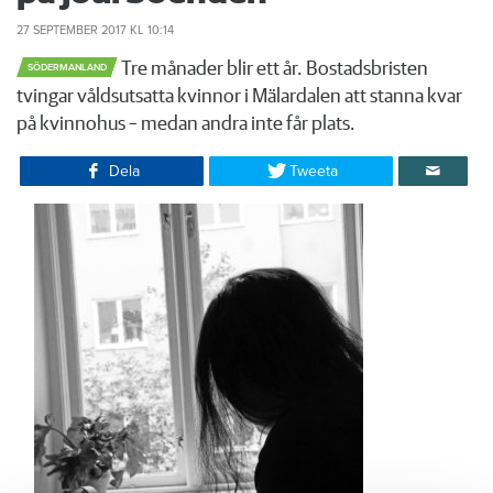
27 SEPTEMBER 2017
KL 10:14
Tre månader blir ett år. Bostadsbristen
SÖDERMANLAND
tvingar våldsutsatta kvinnor i Mälardalen att stanna kvar
på kvinnohus – medan andra inte får plats.
Dela
Tweeta