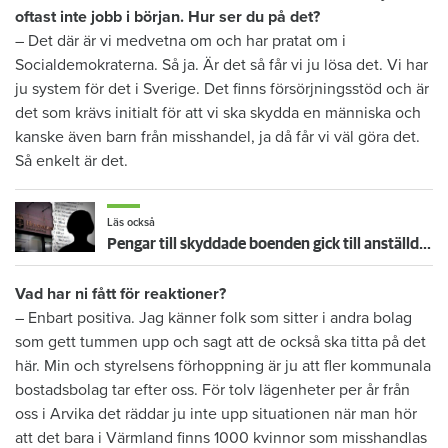
oftast inte jobb i början. Hur ser du på det?
– Det där är vi medvetna om och har pratat om i
Socialdemokraterna. Så ja. Är det så får vi ju lösa det. Vi har
ju system för det i Sverige. Det finns försörjningsstöd och är
det som krävs initialt för att vi ska skydda en människa och
kanske även barn från misshandel, ja då får vi väl göra det.
Så enkelt är det.
Läs också
Pengar till skyddade boenden gick till anställd – åtalas för åratal av privata inköp
Vad har ni fått för reaktioner?
– Enbart positiva. Jag känner folk som sitter i andra bolag
som gett tummen upp och sagt att de också ska titta på det
här. Min och styrelsens förhoppning är ju att fler kommunala
bostadsbolag tar efter oss. För tolv lägenheter per år från
oss i Arvika det räddar ju inte upp situationen när man hör
att det bara i Värmland finns 1000 kvinnor som misshandlas