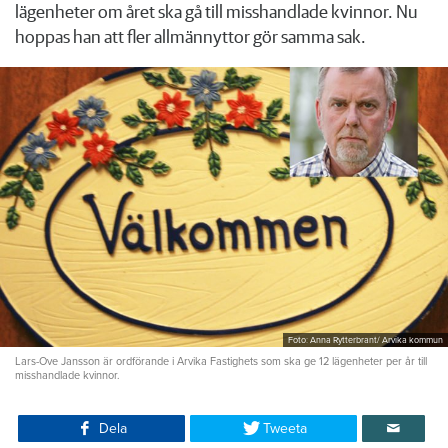
lägenheter om året ska gå till misshandlade kvinnor. Nu
hoppas han att fler allmännyttor gör samma sak.
Foto: Anna Rytterbrant/ Arvika kommun
Lars-Ove Jansson är ordförande i Arvika Fastighets som ska ge 12 lägenheter per år till
misshandlade kvinnor.
Dela
Tweeta