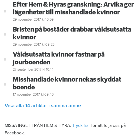
Efter Hem & Hyras granskning: Arvika ger
lägenheter till misshandlade kvinnor
29 november 2017
kl 10:59
Bristen på bostäder drabbar våldsutsatta
kvinnor
29 november 2017
kl 09:25
Våldsutsatta kvinnor fastnar på
jourboenden
27 september 2017
kl 10:14
Misshandlade kvinnor nekas skyddat
boende
17 november 2017
kl 09:40
Visa alla 14 artiklar i samma ämne
MISSA INGET FRÅN HEM & HYRA.
Tryck här
för att följa oss på
Facebook.