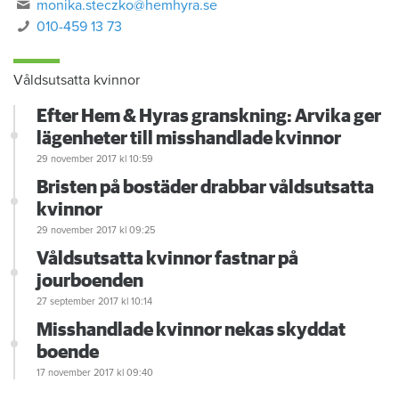
monika.steczko@hemhyra.se
010-459 13 73
Våldsutsatta kvinnor
Efter Hem & Hyras granskning: Arvika ger
lägenheter till misshandlade kvinnor
29 november 2017
kl 10:59
Bristen på bostäder drabbar våldsutsatta
kvinnor
29 november 2017
kl 09:25
Våldsutsatta kvinnor fastnar på
jourboenden
27 september 2017
kl 10:14
Misshandlade kvinnor nekas skyddat
boende
17 november 2017
kl 09:40