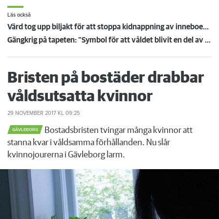
Läs också
Värd tog upp biljakt för att stoppa kidnappning av inneboende - "Han räddade mitt liv"
Gängkrig på tapeten: "Symbol för att våldet blivit en del av stad och hemmiljö"
Bristen på bostäder drabbar
våldsutsatta kvinnor
29 NOVEMBER 2017
KL 09:25
Bostadsbristen tvingar många kvinnor att
GÄVLEBORG
stanna kvar i våldsamma förhållanden. Nu slår
kvinnojourerna i Gävleborg larm.