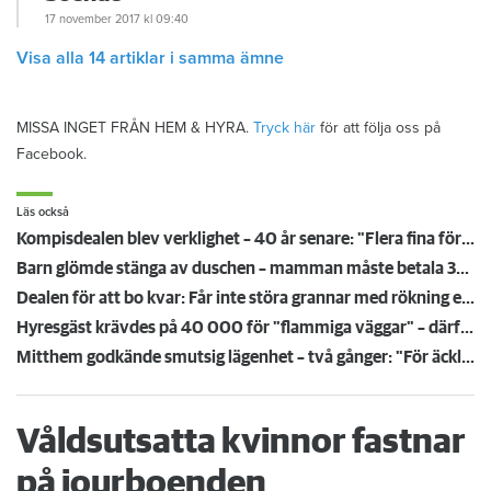
17 november 2017
kl 09:40
Visa alla 14 artiklar i samma ämne
MISSA INGET FRÅN HEM & HYRA.
Tryck här
för att följa oss på
Facebook.
Läs också
Kompisdealen blev verklighet – 40 år senare: "Flera fina fördelar med att dela bostad"
Barn glömde stänga av duschen – mamman måste betala 300 000
Dealen för att bo kvar: Får inte störa grannar med rökning eller utsätta dem för brandfara
Hyresgäst krävdes på 40 000 för "flammiga väggar" – därför höll inte värdens bevis i rätten
Mitthem godkände smutsig lägenhet – två gånger: "För äckligt för att flytta in"
Våldsutsatta kvinnor fastnar
på jourboenden