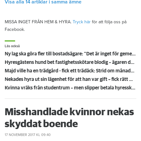
Visa alla 14 artiklar i samma ämne
MISSA INGET FRÅN HEM & HYRA.
Tryck här
för att följa oss på
Facebook.
Läs också
Ny lag ska göra fler till bostadsägare: "Det är inget för gemene man"
Hyresgästens hund bet fastighetsskötare blodig – ägaren döms och förlorar nu lägenheten
Majd ville ha en trädgård - fick ett trädäck: Strid om månadshyra blir ett fall för tingsrätten
Nekades hyra ut sin lägenhet för att han var gift – fick rätt mot värden
Kvinna vräks från studentrum – men slipper betala hyresskuld på över 100 000 kronor
Misshandlade kvinnor nekas
skyddat boende
17 NOVEMBER 2017
KL 09:40