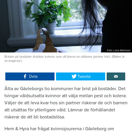
Foto: Lena Mattsson
Bristen på bostäder drabbar kvinnor som vill lämna en våldsam partner hårt. (Bilden är
arrangerad.)
Dela
Tweeta
Åtta av Gävleborgs tio kommuner har brist på bostäder. Det
tvin­gar våldsutsatta kvinnor att välja mellan pest och kolera:
Väljer de att leva kvar hos sin partner riskerar de och barnen
att utsättas för ytterligare våld. Lämnar de förhållandet
riskerar de att bli bostadslösa.
Hem & Hyra har frågat kvinnojourer­na i Gävleborg om