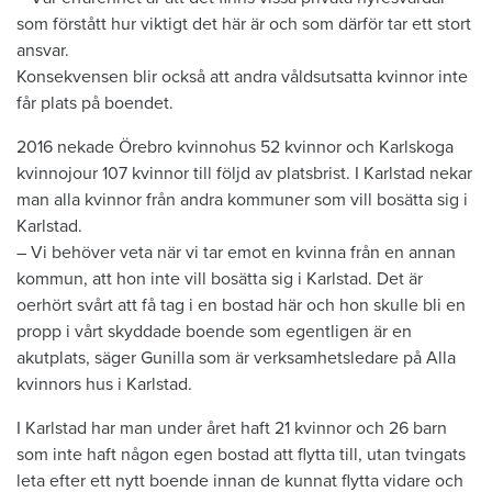
som förstått hur viktigt det här är och som därför tar ett stort
ansvar.
Konsekvensen blir också att andra våldsutsatta kvinnor inte
får plats på boendet.
2016 nekade Örebro kvinnohus 52 kvinnor och Karlskoga
kvinnojour 107 kvinnor till följd av platsbrist. I Karlstad nekar
man alla kvinnor från andra kommuner som vill bosätta sig i
Karlstad.
– Vi behöver veta när vi tar emot en kvinna från en annan
kommun, att hon inte vill bosätta sig i Karlstad. Det är
oerhört svårt att få tag i en bostad här och hon skulle bli en
propp i vårt skyddade boende som egentligen är en
akutplats, säger Gunilla som är verksamhetsledare på Alla
kvinnors hus i Karlstad.
I Karlstad har man under året haft 21 kvinnor och 26 barn
som inte haft någon egen bostad att flytta till, utan tvingats
leta efter ett nytt boende innan de kunnat flytta vidare och