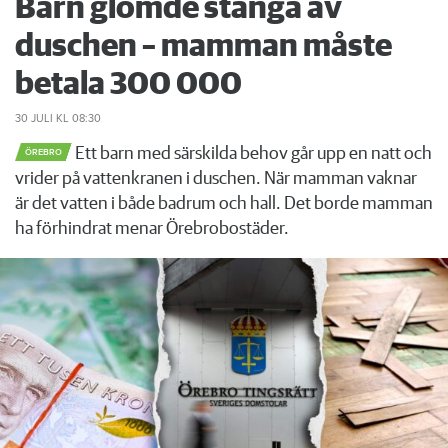
Barn glömde stänga av
duschen – mamman måste
betala 300 000
30 JULI
KL 08:30
Ett barn med särskilda behov går upp en natt och
ÖREBRO
vrider på vattenkranen i duschen. När mamman vaknar
är det vatten i både badrum och hall. Det borde mamman
ha förhindrat menar Örebrobostäder.