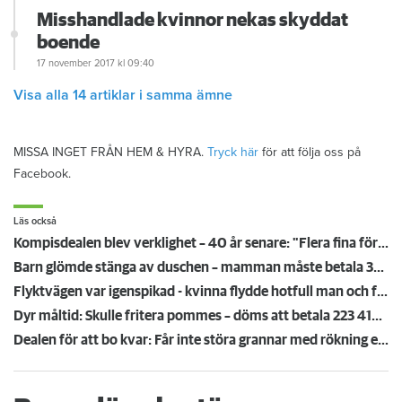
Misshandlade kvinnor nekas skyddat
boende
17 november 2017
kl 09:40
Visa alla 14 artiklar i samma ämne
MISSA INGET FRÅN HEM & HYRA.
Tryck här
för att följa oss på
Facebook.
Läs också
Kompisdealen blev verklighet – 40 år senare: "Flera fina fördelar med att dela bostad"
Barn glömde stänga av duschen – mamman måste betala 300 000
Flyktvägen var igenspikad - kvinna flydde hotfull man och föll från balkong
Dyr måltid: Skulle fritera pommes – döms att betala 223 419 kronor för köksbrand
Dealen för att bo kvar: Får inte störa grannar med rökning eller utsätta dem för brandfara