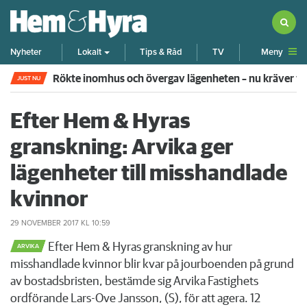
Meny
Nyheter
Lokalt
Tips & Råd
TV
Rökte inomhus och övergav lägenheten – nu kräver 
JUST NU
Efter Hem & Hyras
granskning: Arvika ger
lägenheter till misshandlade
kvinnor
29 NOVEMBER 2017
KL 10:59
Efter Hem & Hyras granskning av hur
ARVIKA
misshandlade kvinnor blir kvar på jourboenden på grund
av bostadsbristen, bestämde sig Arvika Fastighets
ordförande Lars-Ove Jansson, (S), för att agera. 12