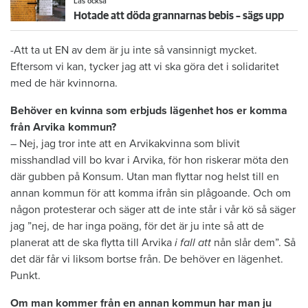
Läs också
Hotade att döda grannarnas bebis – sägs upp
-Att ta ut EN av dem är ju inte så vansinnigt mycket.
Eftersom vi kan, tycker jag att vi ska göra det i solidaritet
med de här kvinnorna.
Behöver en kvinna som erbjuds lägenhet hos er komma
från Arvika kommun?
– Nej, jag tror inte att en Arvikakvinna som blivit
misshandlad vill bo kvar i Arvika, för hon riskerar möta den
där gubben på Konsum. Utan man flyttar nog helst till en
annan kommun för att komma ifrån sin plågoande. Och om
någon protesterar och säger att de inte står i vår kö så säger
jag ”nej, de har inga poäng, för det är ju inte så att de
planerat att de ska flytta till Arvika
i fall att
nån slår dem”. Så
det där får vi liksom bortse från. De behöver en lägenhet.
Punkt.
Om man kommer från en annan kommun har man ju