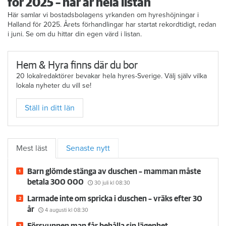
för 2025 – här är hela listan
Här samlar vi bostadsbolagens yrkanden om hyreshöjningar i
Halland för 2025. Årets förhandlingar har startat rekordtidigt, redan
i juni. Se om du hittar din egen värd i listan.
Hem & Hyra finns där du bor
20 lokalredaktörer bevakar hela hyres-Sverige. Välj själv vilka
lokala nyheter du vill se!
Ställ in ditt län
Mest läst
Senaste nytt
Barn glömde stänga av duschen – mamman måste
betala 300 000
30 juli
kl 08:30
Larmade inte om spricka i duschen – vräks efter 30
år
4 augusti
kl 08:30
Försvunnen man får behålla sin lägenhet