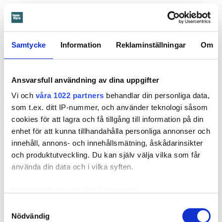
medföra större problem, menar hyresnämnden.
Får mer tid på sig att flytta
Samtycke
Information
Reklaminställningar
Om
Beslutet överklagades till
Svea hovrätt
som nu har kommit
med ett beslut. Den enda ändringen är att hyresgästen får
längre tid på sig att flytta – något som hyresvärden inför
Ansvarsfull användning av dina uppgifter
domen sagt sig villig att gå med på. Innan 2 november i år
Vi och
våra 1022 partners
behandlar din personliga data,
ska hyresgästen ha flyttat ut.
som t.ex. ditt IP-nummer, och använder teknologi såsom
Svea hovrätts beslut kan inte överklagas.
cookies för att lagra och få tillgång till information på din
enhet för att kunna tillhandahålla personliga annonser och
innehåll, annons- och innehållsmätning, åskådarinsikter
Läs också
och produktutveckling. Du kan själv välja vilka som får
Så undviker du mögel – fyra riskplatser i lägenheten: ”Måste städa bort”
använda din data och i vilka syften.
Med din tillåtelse skulle vi även vilja:
Fakta:
Värden måste få veta om skador – så säger lagen
Samla in information om din geografiska plats
Samtyckesval
En hyresgäst är skyldig att väl vårda lägenheten under
Nödvändig
som kan ha en noggrannhet på upp till flera meter