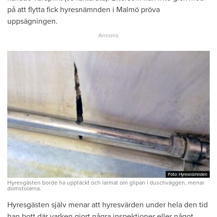
på att flytta fick hyresnämnden i Malmö pröva
uppsägningen.
Foto: Hyresnämnden
Foto: Hyresnämnden
Hyresgästen borde ha upptäckt och larmat om glipan i duschväggen, menar
domstolarna.
Hyresgästen själv menar att hyresvärden under hela den tid
han bott där varken gjort några inspektioner eller något