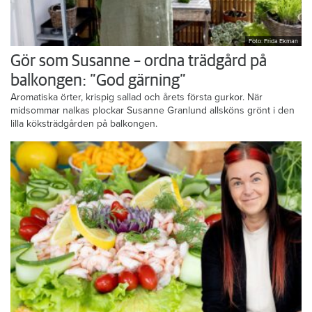
Foto: Frida Ekman
Gör som Susanne – ordna trädgård på
balkongen: ”God gärning”
Aromatiska örter, krispig sallad och årets första gurkor. När
midsommar nalkas plockar Susanne Granlund allsköns grönt i den
lilla köksträdgården på balkongen.