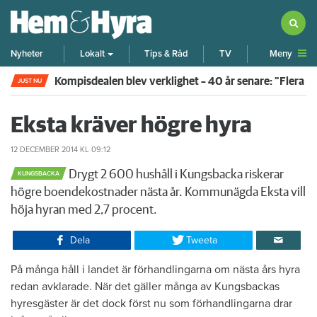
Meny
Nyheter
Lokalt
Tips & Råd
TV
Kompisdealen blev verklighet – 40 år senare: "Flera f
JUST NU
Eksta kräver högre hyra
12 DECEMBER 2014
KL 09:12
Drygt 2 600 hushåll i Kungsbacka riskerar
KUNGSBACKA
högre boendekostnader nästa år. Kommunägda Eksta vill
höja hyran med 2,7 procent.
Dela
Tweeta
På många håll i landet är förhandlingarna om nästa års hyra
redan avklarade. När det gäller många av Kungsbackas
hyresgäster är det dock först nu som förhandlingarna drar