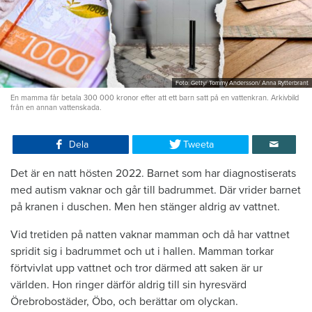
Foto: Getty/ Tommy Andersson/ Anna Rytterbrant
En mamma får betala 300 000 kronor efter att ett barn satt på en vattenkran. Arkivbild
från en annan vattenskada.
Dela
Tweeta
Det är en natt hösten 2022. Barnet som har diagnostiserats
med autism vaknar och går till badrummet. Där vrider barnet
på kranen i duschen. Men hen stänger aldrig av vattnet.
Vid tretiden på natten vaknar mamman och då har vattnet
spridit sig i badrummet och ut i hallen. Mamman torkar
förtvivlat upp vattnet och tror därmed att saken är ur
världen. Hon ringer därför aldrig till sin hyresvärd
Örebrobostäder, Öbo, och berättar om olyckan.