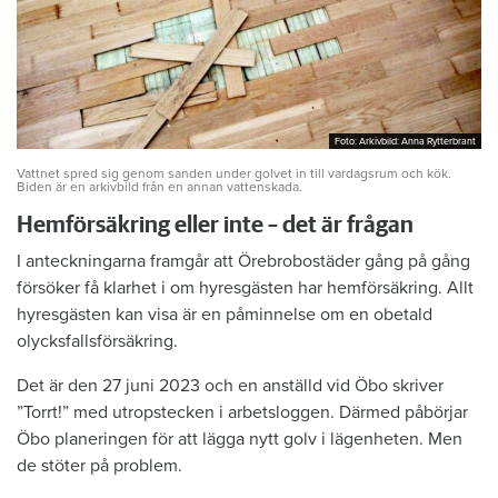
Foto: Arkivbild: Anna Rytterbrant
Foto: Arkivbild: Anna Rytterbrant
Vattnet spred sig genom sanden under golvet in till vardagsrum och kök.
Biden är en arkivbild från en annan vattenskada.
Hemförsäkring eller inte – det är frågan
I anteckningarna framgår att Örebrobostäder gång på gång
försöker få klarhet i om hyresgästen har hemförsäkring. Allt
hyresgästen kan visa är en påminnelse om en obetald
olycksfallsförsäkring.
Det är den 27 juni 2023 och en anställd vid Öbo skriver
”Torrt!” med utropstecken i arbetsloggen. Därmed påbörjar
Öbo planeringen för att lägga nytt golv i lägenheten. Men
de stöter på problem.