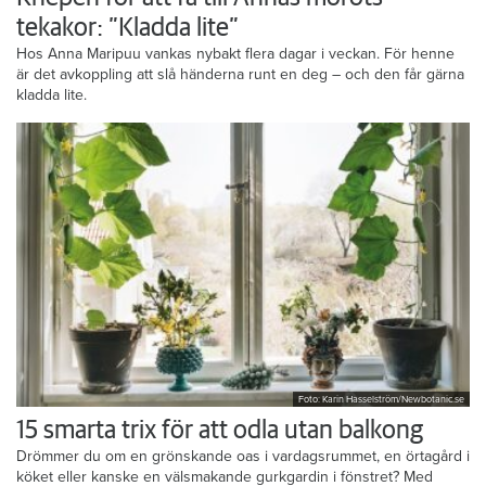
tekakor: ”Kladda lite”
Hos Anna Maripuu vankas nybakt flera dagar i veckan. För henne
är det avkoppling att slå händerna runt en deg – och den får gärna
kladda lite.
Foto: Karin Hasselström/Newbotanic.se
15 smarta trix för att odla utan balkong
Drömmer du om en grönskande oas i vardagsrummet, en örtagård i
köket eller kanske en välsmakande gurkgardin i fönstret? Med