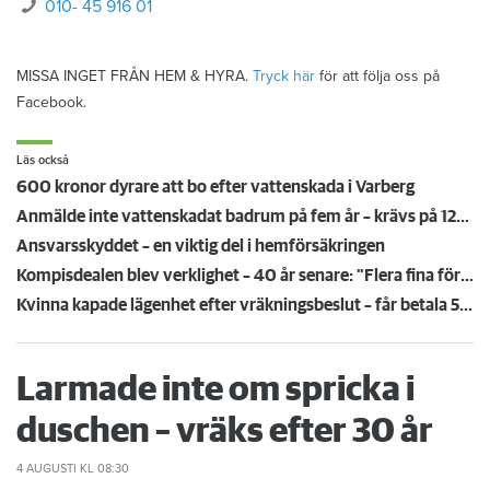
010- 45 916 01
MISSA INGET FRÅN HEM & HYRA.
Tryck här
för att följa oss på
Facebook.
Läs också
600 kronor dyrare att bo efter vattenskada i Varberg
Anmälde inte vattenskadat badrum på fem år – krävs på 125 000 kronor
Ansvarsskyddet – en viktig del i hemförsäkringen
Kompisdealen blev verklighet – 40 år senare: "Flera fina fördelar med att dela bostad"
Kvinna kapade lägenhet efter vräkningsbeslut – får betala 50 000
Larmade inte om spricka i
duschen – vräks efter 30 år
4 AUGUSTI
KL 08:30