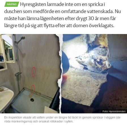
Hyresgästen larmade inte om en spricka i
BÅSTAD
duschen som medförde en omfattande vattenskada. Nu
måste han lämna lägenheten efter drygt 30 år men får
längre tid på sig att flytta efter att domen överklagats.
Foto: Hyresnämnden
En inspektion visade att vatten under en längre tid läckt in genom sprickor i väggen (de
röda markeringarna) och orsakat rötskador i syllen.