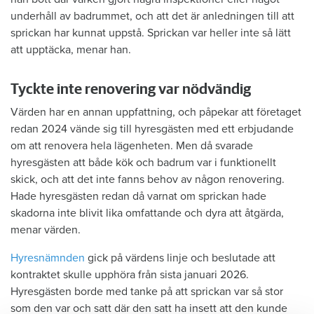
underhåll av badrummet, och att det är anledningen till att
sprickan har kunnat uppstå. Sprickan var heller inte så lätt
att upptäcka, menar han.
Tyckte inte renovering var nödvändig
Värden har en annan uppfattning, och påpekar att företaget
redan 2024 vände sig till hyresgästen med ett erbjudande
om att renovera hela lägenheten. Men då svarade
hyresgästen att både kök och badrum var i funktionellt
skick, och att det inte fanns behov av någon renovering.
Hade hyresgästen redan då varnat om sprickan hade
skadorna inte blivit lika omfattande och dyra att åtgärda,
menar värden.
Hyresnämnden
gick på värdens linje och beslutade att
kontraktet skulle upphöra från sista januari 2026.
Hyresgästen borde med tanke på att sprickan var så stor
som den var och satt där den satt ha insett att den kunde