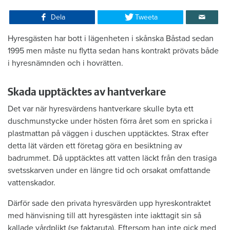
Dela
Tweeta
Hyresgästen har bott i lägenheten i skånska Båstad sedan
1995 men måste nu flytta sedan hans kontrakt prövats både
i hyresnämnden och i hovrätten.
Skada upptäcktes av hantverkare
Det var när hyresvärdens hantverkare skulle byta ett
duschmunstycke under hösten förra året som en spricka i
plastmattan på väggen i duschen upptäcktes. Strax efter
detta lät värden ett företag göra en besiktning av
badrummet. Då upptäcktes att vatten läckt från den trasiga
svetsskarven under en längre tid och orsakat omfattande
vattenskador.
Därför sade den privata hyresvärden upp hyreskontraktet
med hänvisning till att hyresgästen inte iakttagit sin så
kallade vårdplikt (se faktaruta). Eftersom han inte gick med