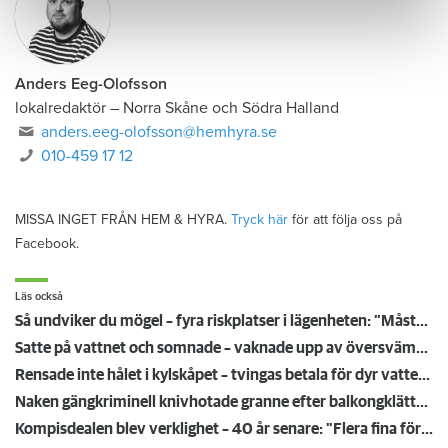
Anders Eeg-Olofsson
lokalredaktör
–
Norra Skåne och Södra Halland
anders.eeg-olofsson@hemhyra.se
010-459 17 12
MISSA INGET FRÅN HEM & HYRA.
Tryck här
för att följa oss på
Facebook.
Läs också
Så undviker du mögel – fyra riskplatser i lägenheten: ”Måste städa bort”
Satte på vattnet och somnade – vaknade upp av översvämning hos grannen
Rensade inte hålet i kylskåpet – tvingas betala för dyr vattenskada
Naken gängkriminell knivhotade granne efter balkongklättring
Kompisdealen blev verklighet – 40 år senare: "Flera fina fördelar med att dela bostad"