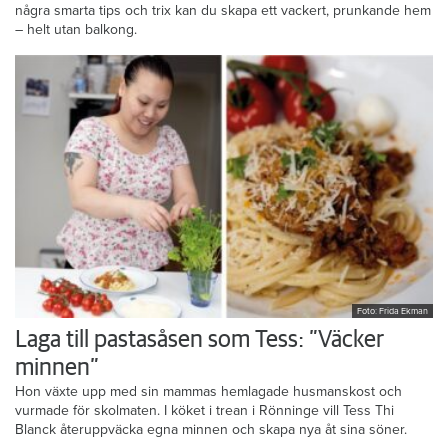
några smarta tips och trix kan du skapa ett vackert, prunkande hem
– helt utan balkong.
Foto: Frida Ekman
Laga till pastasåsen som Tess: ”Väcker
minnen”
Hon växte upp med sin mammas hemlagade husmanskost och
vurmade för skolmaten. I köket i trean i Rönninge vill Tess Thi
Blanck återuppväcka egna minnen och skapa nya åt sina söner.