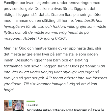
Familjen bor kvar i lägenheten under renoveringen med
provisoriska golv. Det ska nu rivas för att lägga dit det
riktiga. I loggen står det att läsa om flera planeringsmöten
med mamman och en släkting till henne: ”
Hembesök hos
hyresgästen för att visa och förklara vilka grejer som måste
flyttas och att de måste komma iväg hemifrån på
morgonen. Arbetet kör igång 07.30
”.
Men när Öbo och hantverkarna dyker upp nästa dag, står
det mesta av grejerna kvar på samma ställe som dagen
innan. Dessutom ligger flera barn och en släkting
fortfarande och sover. I loggen skriver Öbos personal:
”Kan
inte låta bli att undra var jag varit otydlig? Jag jagar på
familjen så gott det går. Allt för att arbetet inte ska försenas
ytterligare. Till sist kommer familjen i väg så att vi kan
börja
”.
Läs också
Anmälde inte vattenskadat badrum på fem år – krävs på 125 000 kronor