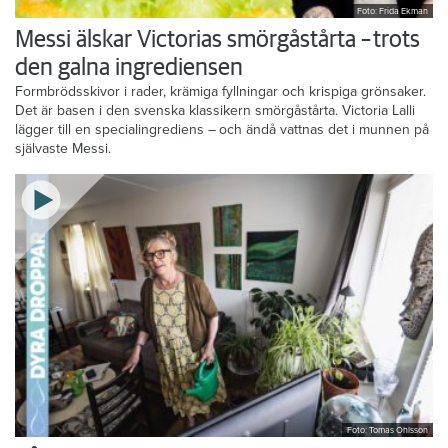
Foto: Frida Ekman
Messi älskar Victorias smörgåstårta – trots
den galna ingrediensen
Formbrödsskivor i rader, krämiga fyllningar och krispiga grönsaker.
Det är basen i den svenska klassikern smörgåstårta. Victoria Lalli
lägger till en specialingrediens – och ändå vattnas det i munnen på
självaste Messi.
Foto: Tomas Ohlsson