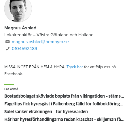
Magnus Åsblad
Lokalredaktör
–
Västra Götaland och Halland
magnus.asblad@hemhyra.se
0104592489
MISSA INGET FRÅN HEM & HYRA.
Tryck här
för att följa oss på
Facebook.
Läs också
Bostadsbolaget skövlade boplats från vikingatiden – stäms på tre miljoner
Fågeltips fick hyresgäst i Falkenberg fälld för folkbokföringsbrott
Solel sänker elräkningen – för hyresvärden
Här har hyresförhandlingarna redan kraschat – skiljeman får sätta hyrorna