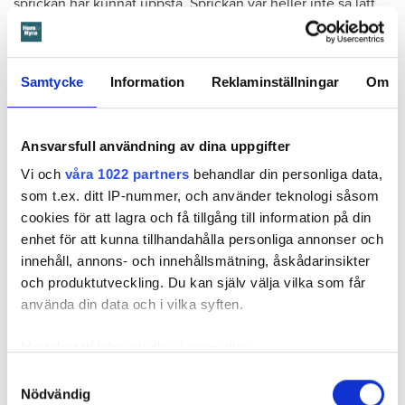
sprickan har kunnat uppstå. Sprickan var heller inte så lätt
att upptäcka, menar han.
Tyckte inte renovering var nödvändig
Samtycke
Information
Reklaminställningar
Om
Värden har en annan uppfattning, och påpekar att företaget
redan 2024 vände sig till hyresgästen med ett erbjudande
Ansvarsfull användning av dina uppgifter
om att renovera hela lägenheten. Men då svarade
hyresgästen att både kök och badrum var i funktionellt
Vi och
våra 1022 partners
behandlar din personliga data,
skick, och att det inte fanns behov av någon renovering.
som t.ex. ditt IP-nummer, och använder teknologi såsom
Hade hyresgästen redan då varnat om sprickan hade
cookies för att lagra och få tillgång till information på din
skadorna inte blivit lika omfattande och dyra att åtgärda,
enhet för att kunna tillhandahålla personliga annonser och
menar värden.
innehåll, annons- och innehållsmätning, åskådarinsikter
och produktutveckling. Du kan själv välja vilka som får
Hyresnämnden
gick på värdens linje och beslutade att
använda din data och i vilka syften.
kontraktet skulle upphöra från sista januari 2026.
Hyresgästen borde med tanke på att sprickan var så stor
Med din tillåtelse skulle vi även vilja:
som den var och satt där den satt ha insett att den kunde
Samla in information om din geografiska plats
Samtyckesval
medföra större problem, menar hyresnämnden.
Nödvändig
som kan ha en noggrannhet på upp till flera meter