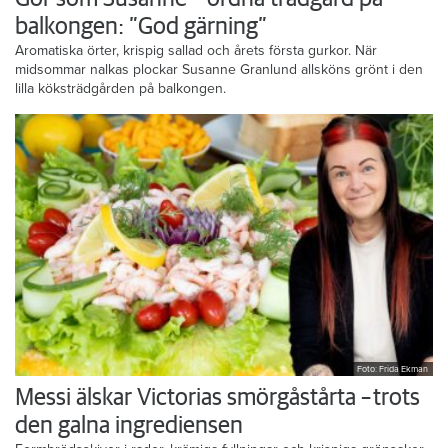
balkongen: ”God gärning”
Aromatiska örter, krispig sallad och årets första gurkor. När
midsommar nalkas plockar Susanne Granlund allsköns grönt i den
lilla köksträdgården på balkongen.
Foto: Frida Ekman
Messi älskar Victorias smörgåstårta – trots
den galna ingrediensen