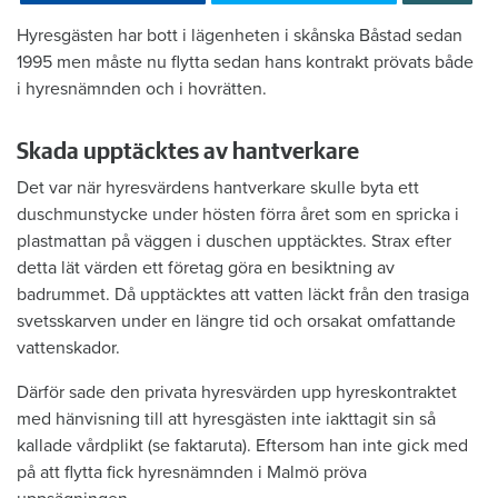
Hyresgästen har bott i lägenheten i skånska Båstad sedan
1995 men måste nu flytta sedan hans kontrakt prövats både
i hyresnämnden och i hovrätten.
Skada upptäcktes av hantverkare
Det var när hyresvärdens hantverkare skulle byta ett
duschmunstycke under hösten förra året som en spricka i
plastmattan på väggen i duschen upptäcktes. Strax efter
detta lät värden ett företag göra en besiktning av
badrummet. Då upptäcktes att vatten läckt från den trasiga
svetsskarven under en längre tid och orsakat omfattande
vattenskador.
Därför sade den privata hyresvärden upp hyreskontraktet
med hänvisning till att hyresgästen inte iakttagit sin så
kallade vårdplikt (se faktaruta). Eftersom han inte gick med
på att flytta fick hyresnämnden i Malmö pröva