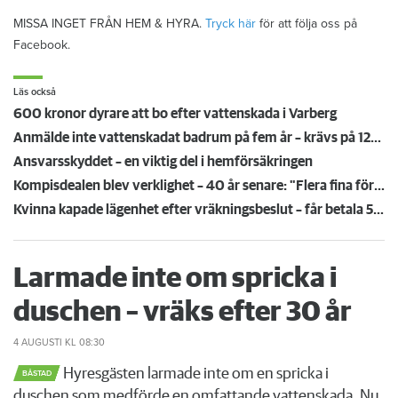
MISSA INGET FRÅN HEM & HYRA.
Tryck här
för att följa oss på
Facebook.
Läs också
600 kronor dyrare att bo efter vattenskada i Varberg
Anmälde inte vattenskadat badrum på fem år – krävs på 125 000 kronor
Ansvarsskyddet – en viktig del i hemförsäkringen
Kompisdealen blev verklighet – 40 år senare: "Flera fina fördelar med att dela bostad"
Kvinna kapade lägenhet efter vräkningsbeslut – får betala 50 000
Larmade inte om spricka i
duschen – vräks efter 30 år
4 AUGUSTI
KL 08:30
Hyresgästen larmade inte om en spricka i
BÅSTAD
duschen som medförde en omfattande vattenskada. Nu