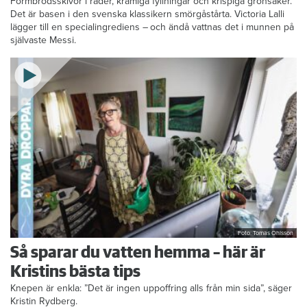
Formbrödsskivor i rader, krämiga fyllningar och krispiga grönsaker.
Det är basen i den svenska klassikern smörgåstårta. Victoria Lalli
lägger till en specialingrediens – och ändå vattnas det i munnen på
självaste Messi.
Foto: Tomas Ohlsson
Så sparar du vatten hemma – här är
Kristins bästa tips
Knepen är enkla: ”Det är ingen uppoffring alls från min sida”, säger
Kristin Rydberg.