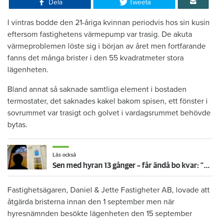
Dela
Tweeta
​I vintras bodde den 21-åriga kvinnan periodvis hos sin kusin
eftersom fastighetens värmepump var trasig. De akuta
värmeproblemen löste sig i början av året men fortfarande
fanns det många brister i den 55 kvadratmeter stora
lägenheten.
Bland annat så saknade samtliga element i bostaden
termostater, det saknades kakel bakom spisen, ett fönster i
sovrummet var trasigt och golvet i vardagsrummet behövde
bytas.
Läs också
Sen med hyran 13 gånger – får ändå bo kvar: "Glömde att betala"
Fastighetsägaren, Daniel & Jette Fastigheter AB, lovade att
åtgärda bristerna innan den 1 september men när
hyresnämnden besökte lägenheten den 15 september