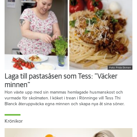
Foto: Frida Ekman
Laga till pastasåsen som Tess: ”Väcker
minnen”
Hon växte upp med sin mammas hemlagade husmanskost och
vurmade för skolmaten. I köket i trean i Rönninge vill Tess Thi
Blanck återuppväcka egna minnen och skapa nya åt sina söner.
Krönikor