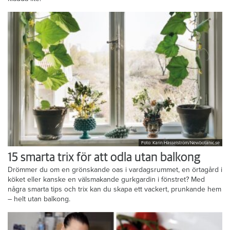
Foto: Karin Hasselström/Newbotanic.se
15 smarta trix för att odla utan balkong
Drömmer du om en grönskande oas i vardagsrummet, en örtagård i
köket eller kanske en välsmakande gurkgardin i fönstret? Med
några smarta tips och trix kan du skapa ett vackert, prunkande hem
– helt utan balkong.