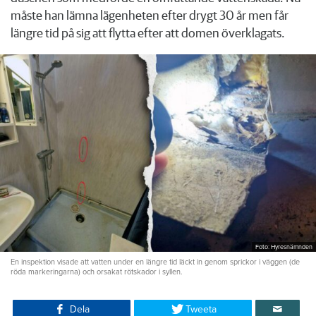
måste han lämna lägenheten efter drygt 30 år men får
längre tid på sig att flytta efter att domen överklagats.
Foto: Hyresnämnden
En inspektion visade att vatten under en längre tid läckt in genom sprickor i väggen (de
röda markeringarna) och orsakat rötskador i syllen.
Dela
Tweeta