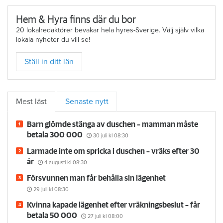
Hem & Hyra finns där du bor
20 lokalredaktörer bevakar hela hyres-Sverige. Välj själv vilka
lokala nyheter du vill se!
Ställ in ditt län
Mest läst
Senaste nytt
Barn glömde stänga av duschen – mamman måste
betala 300 000
30 juli
kl 08:30
Larmade inte om spricka i duschen – vräks efter 30
år
4 augusti
kl 08:30
Försvunnen man får behålla sin lägenhet
29 juli
kl 08:30
Kvinna kapade lägenhet efter vräkningsbeslut – får
betala 50 000
27 juli
kl 08:00