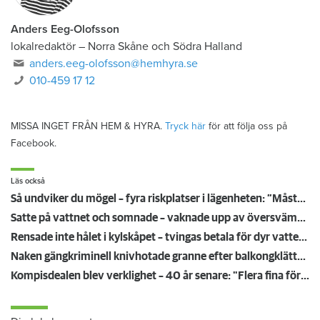
Anders Eeg-Olofsson
lokalredaktör
–
Norra Skåne och Södra Halland
anders.eeg-olofsson@hemhyra.se
010-459 17 12
MISSA INGET FRÅN HEM & HYRA.
Tryck här
för att följa oss på
Facebook.
Läs också
Så undviker du mögel – fyra riskplatser i lägenheten: ”Måste städa bort”
Satte på vattnet och somnade – vaknade upp av översvämning hos grannen
Rensade inte hålet i kylskåpet – tvingas betala för dyr vattenskada
Naken gängkriminell knivhotade granne efter balkongklättring
Kompisdealen blev verklighet – 40 år senare: "Flera fina fördelar med att dela bostad"