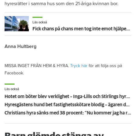
hyresrätter i samma hus som den 21-åriga kvinnan bor.
Läs också
Fick chans på chans men tog inte emot hjälpen – nu vräks paret: ”Tragiskt"
Anna Hultberg
MISSA INGET FRÅN HEM & HYRA.
Tryck här
för att följa oss på
Facebook.
Läs också
Hotet om böter blev verklighet – Inga-Lills och Stirlings hyresvärdar får betala 75 000: ”Herregud så onödigt”
Hyresgästens hund bet fastighetsskötare blodig – ägaren döms och förlorar nu lägenheten
Christians hyra sänks med 38 procent: ”Nu kommer jag ha råd att ta körkort”