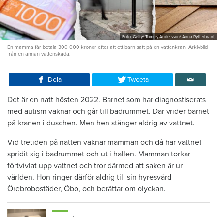
Foto: Getty/ Tommy Andersson/ Anna Rytterbrant
En mamma får betala 300 000 kronor efter att ett barn satt på en vattenkran. Arkivbild
från en annan vattenskada.
Dela
Tweeta
Det är en natt hösten 2022. Barnet som har diagnostiserats
med autism vaknar och går till badrummet. Där vrider barnet
på kranen i duschen. Men hen stänger aldrig av vattnet.
Vid tretiden på natten vaknar mamman och då har vattnet
spridit sig i badrummet och ut i hallen. Mamman torkar
förtvivlat upp vattnet och tror därmed att saken är ur
världen. Hon ringer därför aldrig till sin hyresvärd
Örebrobostäder, Öbo, och berättar om olyckan.