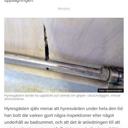
uppsägningen.
Foto: Hyresnämnden
Foto: Hyresnämnden
Hyresgästen borde ha upptäckt och larmat om glipan i duschväggen, menar
domstolarna.
Hyresgästen själv menar att hyresvärden under hela den tid
han bott där varken gjort några inspektioner eller något
underhåll av badrummet, och att det är anledningen till att