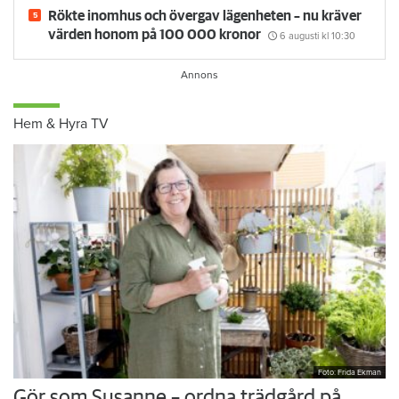
Rökte inomhus och övergav lägenheten – nu kräver
värden honom på 100 000 kronor
6 augusti
kl 10:30
Hem & Hyra TV
Foto: Frida Ekman
Gör som Susanne – ordna trädgård på