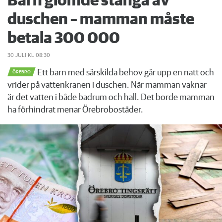
Barn glömde stänga av
duschen – mamman måste
betala 300 000
30 JULI
KL 08:30
Ett barn med särskilda behov går upp en natt och
ÖREBRO
vrider på vattenkranen i duschen. När mamman vaknar
är det vatten i både badrum och hall. Det borde mamman
ha förhindrat menar Örebrobostäder.