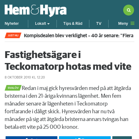
Meny
Nyheter
Lokalt
Tips & Råd
TV
Kompisdealen blev verklighet – 40 år senare: "Flera f
JUST NU
Fastighetsägare i
Teckomatorp hotas med vite
8 OKTOBER 2010
KL 12:20
​Redan i maj gick hyresvärden med på att åtgärda
SVALÖV
bristerna i den 21-åriga kvinnans lägenhet. Men fem
månader senare är lägenheten i Teckomatorp
fortfarande i dåligt skick. Hyresvärden har nu två
månader på sig att åtgärda bristerna annars tvingas han
betala ett vite på 25 000 kronor.