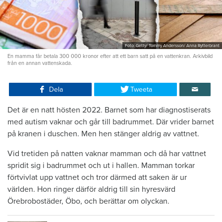
Foto: Getty/ Tommy Andersson/ Anna Rytterbrant
En mamma får betala 300 000 kronor efter att ett barn satt på en vattenkran. Arkivbild
från en annan vattenskada.
Dela
Tweeta
Det är en natt hösten 2022. Barnet som har diagnostiserats
med autism vaknar och går till badrummet. Där vrider barnet
på kranen i duschen. Men hen stänger aldrig av vattnet.
Vid tretiden på natten vaknar mamman och då har vattnet
spridit sig i badrummet och ut i hallen. Mamman torkar
förtvivlat upp vattnet och tror därmed att saken är ur
världen. Hon ringer därför aldrig till sin hyresvärd
Örebrobostäder, Öbo, och berättar om olyckan.