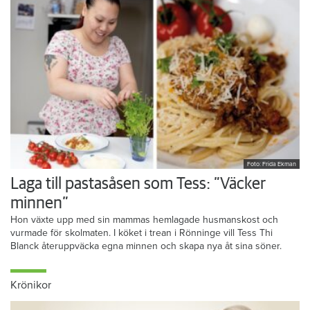
Foto: Frida Ekman
Laga till pastasåsen som Tess: ”Väcker
minnen”
Hon växte upp med sin mammas hemlagade husmanskost och
vurmade för skolmaten. I köket i trean i Rönninge vill Tess Thi
Blanck återuppväcka egna minnen och skapa nya åt sina söner.
Krönikor