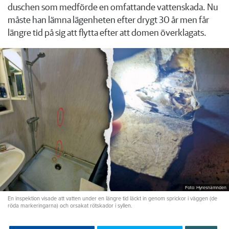
duschen som medförde en omfattande vattenskada. Nu
måste han lämna lägenheten efter drygt 30 år men får
längre tid på sig att flytta efter att domen överklagats.
Foto: Hyresnämnden
En inspektion visade att vatten under en längre tid läckt in genom sprickor i väggen (de
röda markeringarna) och orsakat rötskador i syllen.