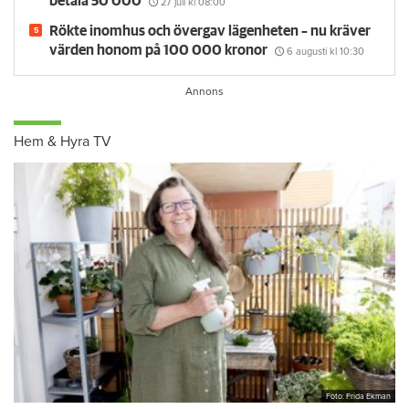
betala 50 000
27 juli
kl 08:00
Rökte inomhus och övergav lägenheten – nu kräver
värden honom på 100 000 kronor
6 augusti
kl 10:30
Hem & Hyra TV
Foto: Frida Ekman