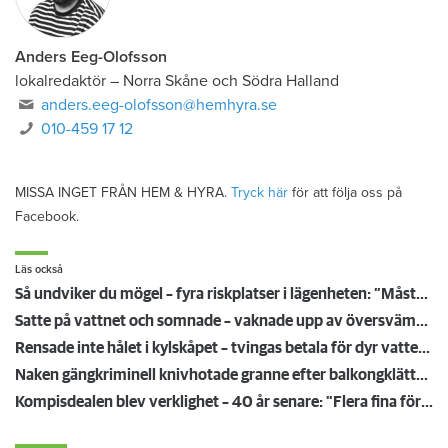
Anders Eeg-Olofsson
lokalredaktör
–
Norra Skåne och Södra Halland
anders.eeg-olofsson@hemhyra.se
010-459 17 12
MISSA INGET FRÅN HEM & HYRA.
Tryck här
för att följa oss på
Facebook.
Läs också
Så undviker du mögel – fyra riskplatser i lägenheten: ”Måste städa bort”
Satte på vattnet och somnade – vaknade upp av översvämning hos grannen
Rensade inte hålet i kylskåpet – tvingas betala för dyr vattenskada
Naken gängkriminell knivhotade granne efter balkongklättring
Kompisdealen blev verklighet – 40 år senare: "Flera fina fördelar med att dela bostad"