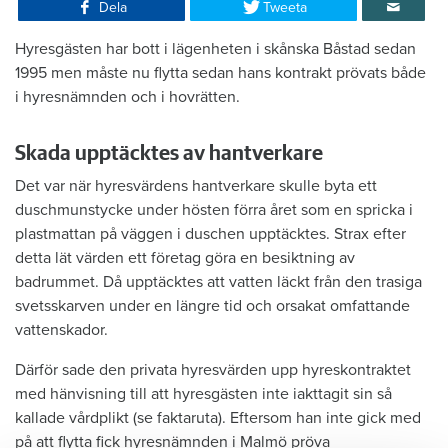
Dela
Tweeta
Hyresgästen har bott i lägenheten i skånska Båstad sedan
1995 men måste nu flytta sedan hans kontrakt prövats både
i hyresnämnden och i hovrätten.
Skada upptäcktes av hantverkare
Det var när hyresvärdens hantverkare skulle byta ett
duschmunstycke under hösten förra året som en spricka i
plastmattan på väggen i duschen upptäcktes. Strax efter
detta lät värden ett företag göra en besiktning av
badrummet. Då upptäcktes att vatten läckt från den trasiga
svetsskarven under en längre tid och orsakat omfattande
vattenskador.
Därför sade den privata hyresvärden upp hyreskontraktet
med hänvisning till att hyresgästen inte iakttagit sin så
kallade vårdplikt (se faktaruta). Eftersom han inte gick med
på att flytta fick hyresnämnden i Malmö pröva