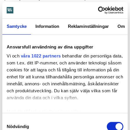
uppsägningen.
Samtycke
Information
Reklaminställningar
Om
Ansvarsfull användning av dina uppgifter
Vi och
våra 1022 partners
behandlar din personliga data,
som t.ex. ditt IP-nummer, och använder teknologi såsom
cookies för att lagra och få tillgång till information på din
enhet för att kunna tillhandahålla personliga annonser och
innehåll, annons- och innehållsmätning, åskådarinsikter
och produktutveckling. Du kan själv välja vilka som får
Foto: Hyresnämnden
Foto: Hyresnämnden
använda din data och i vilka syften.
Hyresgästen borde ha upptäckt och larmat om glipan i duschväggen, menar
domstolarna.
Med din tillåtelse skulle vi även vilja:
Hyresgästen själv menar att hyresvärden under hela den tid
Samla in information om din geografiska plats
Samtyckesval
han bott där varken gjort några inspektioner eller något
Nödvändig
som kan ha en noggrannhet på upp till flera meter
underhåll av badrummet, och att det är anledningen till att