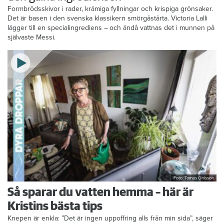
Formbrödsskivor i rader, krämiga fyllningar och krispiga grönsaker.
Det är basen i den svenska klassikern smörgåstårta. Victoria Lalli
lägger till en specialingrediens – och ändå vattnas det i munnen på
självaste Messi.
Foto: Tomas Ohlsson
Så sparar du vatten hemma – här är
Kristins bästa tips
Knepen är enkla: ”Det är ingen uppoffring alls från min sida”, säger