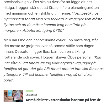
provisoriska golv. Det ska nu rivas för att lägga dit det
riktiga. I loggen står det att läsa om flera planeringsmöten
med mamman och en släkting till henne: ”
Hembesök hos
hyresgästen för att visa och förklara vilka grejer som måste
flyttas och att de måste komma iväg hemifrån på
morgonen. Arbetet kör igång 07.30
”.
Men när Öbo och hantverkarna dyker upp nästa dag, står
det mesta av grejerna kvar på samma ställe som dagen
innan. Dessutom ligger flera barn och en släkting
fortfarande och sover. I loggen skriver Öbos personal:
”Kan
inte låta bli att undra var jag varit otydlig? Jag jagar på
familjen så gott det går. Allt för att arbetet inte ska försenas
ytterligare. Till sist kommer familjen i väg så att vi kan
börja
”.
Läs också
Anmälde inte vattenskadat badrum på fem år – krävs på 125 000 kronor