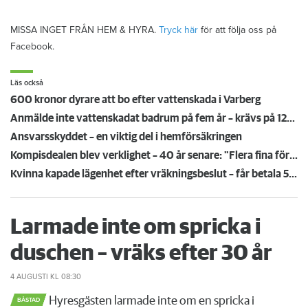
MISSA INGET FRÅN HEM & HYRA.
Tryck här
för att följa oss på
Facebook.
Läs också
600 kronor dyrare att bo efter vattenskada i Varberg
Anmälde inte vattenskadat badrum på fem år – krävs på 125 000 kronor
Ansvarsskyddet – en viktig del i hemförsäkringen
Kompisdealen blev verklighet – 40 år senare: "Flera fina fördelar med att dela bostad"
Kvinna kapade lägenhet efter vräkningsbeslut – får betala 50 000
Larmade inte om spricka i
duschen – vräks efter 30 år
4 AUGUSTI
KL 08:30
Hyresgästen larmade inte om en spricka i
BÅSTAD