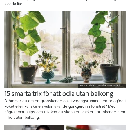
kladda lite.
Foto: Karin Hasselström/Newbotanic.se
15 smarta trix för att odla utan balkong
Drömmer du om en grönskande oas i vardagsrummet, en örtagård i
köket eller kanske en välsmakande gurkgardin i fönstret? Med
några smarta tips och trix kan du skapa ett vackert, prunkande hem
– helt utan balkong.