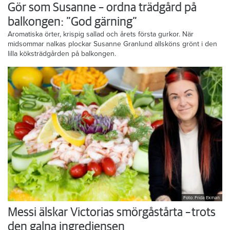
Gör som Susanne – ordna trädgård på
balkongen: ”God gärning”
Aromatiska örter, krispig sallad och årets första gurkor. När
midsommar nalkas plockar Susanne Granlund allsköns grönt i den
lilla köksträdgården på balkongen.
Foto: Frida Ekman
Messi älskar Victorias smörgåstårta – trots
den galna ingrediensen