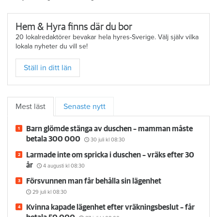
Hem & Hyra finns där du bor
20 lokalredaktörer bevakar hela hyres-Sverige. Välj själv vilka
lokala nyheter du vill se!
Ställ in ditt län
Mest läst
Senaste nytt
Barn glömde stänga av duschen – mamman måste
betala 300 000
30 juli
kl 08:30
Larmade inte om spricka i duschen – vräks efter 30
år
4 augusti
kl 08:30
Försvunnen man får behålla sin lägenhet
29 juli
kl 08:30
Kvinna kapade lägenhet efter vräkningsbeslut – får