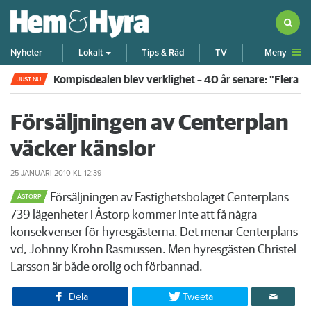
Meny
Nyheter
Lokalt
Tips & Råd
TV
Kompisdealen blev verklighet – 40 år senare: "Flera f
JUST NU
Försäljningen av Centerplan
väcker känslor
25 JANUARI 2010
KL 12:39
Försäljningen av Fastighetsbolaget Centerplans
ÅSTORP
739 lägenheter i Åstorp kommer inte att få några
konsekvenser för hyresgästerna. Det menar Centerplans
vd, Johnny Krohn Rasmussen. Men hyresgästen Christel
Larsson är både orolig och förbannad.
Dela
Tweeta