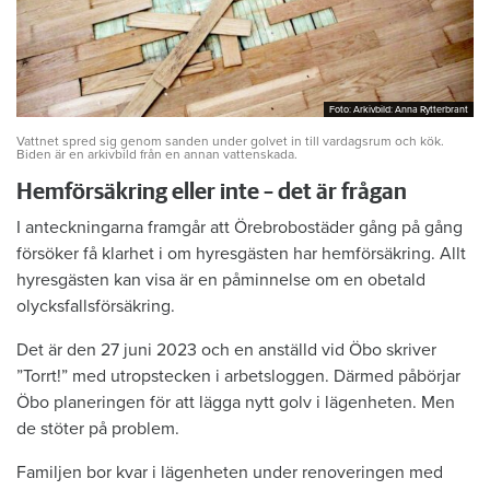
Foto: Arkivbild: Anna Rytterbrant
Foto: Arkivbild: Anna Rytterbrant
Vattnet spred sig genom sanden under golvet in till vardagsrum och kök.
Biden är en arkivbild från en annan vattenskada.
Hemförsäkring eller inte – det är frågan
I anteckningarna framgår att Örebrobostäder gång på gång
försöker få klarhet i om hyresgästen har hemförsäkring. Allt
hyresgästen kan visa är en påminnelse om en obetald
olycksfallsförsäkring.
Det är den 27 juni 2023 och en anställd vid Öbo skriver
”Torrt!” med utropstecken i arbetsloggen. Därmed påbörjar
Öbo planeringen för att lägga nytt golv i lägenheten. Men
de stöter på problem.
Familjen bor kvar i lägenheten under renoveringen med