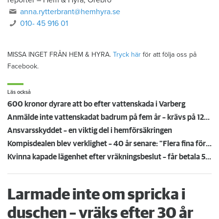
reporter
–
Hem & Hyra, Örebro
anna.rytterbrant@hemhyra.se
010- 45 916 01
MISSA INGET FRÅN HEM & HYRA.
Tryck här
för att följa oss på
Facebook.
Läs också
600 kronor dyrare att bo efter vattenskada i Varberg
Anmälde inte vattenskadat badrum på fem år – krävs på 125 000 kronor
Ansvarsskyddet – en viktig del i hemförsäkringen
Kompisdealen blev verklighet – 40 år senare: "Flera fina fördelar med att dela bostad"
Kvinna kapade lägenhet efter vräkningsbeslut – får betala 50 000
Larmade inte om spricka i
duschen – vräks efter 30 år