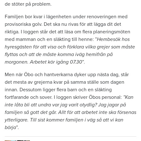
de stöter på problem.
Familjen bor kvar i lägenheten under renoveringen med
provisoriska golv. Det ska nu rivas för att lägga dit det
riktiga. I loggen står det att läsa om flera planeringsmöten
med mamman och en släkting till henne: ”
Hembesök hos
hyresgästen för att visa och förklara vilka grejer som måste
flyttas och att de måste komma iväg hemifrån på
morgonen. Arbetet kör igång 07.30
”.
Men när Öbo och hantverkarna dyker upp nästa dag, står
det mesta av grejerna kvar på samma ställe som dagen
innan. Dessutom ligger flera barn och en släkting
fortfarande och sover. I loggen skriver Öbos personal:
”Kan
inte låta bli att undra var jag varit otydlig? Jag jagar på
familjen så gott det går. Allt för att arbetet inte ska försenas
ytterligare. Till sist kommer familjen i väg så att vi kan
börja
”.