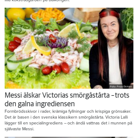
Foto: Frida Ekman
Messi älskar Victorias smörgåstårta – trots
den galna ingrediensen
Formbrödsskivor i rader, krämiga fyllningar och krispiga grönsaker.
Det är basen i den svenska klassikern smörgåstårta. Victoria Lalli
lägger till en specialingrediens – och ändå vattnas det i munnen på
självaste Messi.