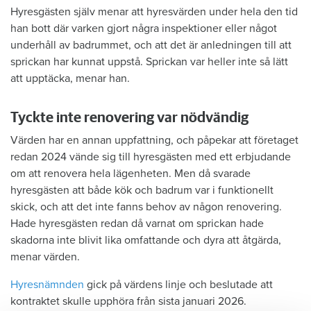
Hyresgästen själv menar att hyresvärden under hela den tid
han bott där varken gjort några inspektioner eller något
underhåll av badrummet, och att det är anledningen till att
sprickan har kunnat uppstå. Sprickan var heller inte så lätt
att upptäcka, menar han.
Tyckte inte renovering var nödvändig
Värden har en annan uppfattning, och påpekar att företaget
redan 2024 vände sig till hyresgästen med ett erbjudande
om att renovera hela lägenheten. Men då svarade
hyresgästen att både kök och badrum var i funktionellt
skick, och att det inte fanns behov av någon renovering.
Hade hyresgästen redan då varnat om sprickan hade
skadorna inte blivit lika omfattande och dyra att åtgärda,
menar värden.
Hyresnämnden
gick på värdens linje och beslutade att
kontraktet skulle upphöra från sista januari 2026.