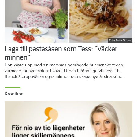
Foto: Frida Ekman
Laga till pastasåsen som Tess: ”Väcker
minnen”
Hon växte upp med sin mammas hemlagade husmanskost och
vurmade för skolmaten. I köket i trean i Rönninge vill Tess Thi
Blanck återuppväcka egna minnen och skapa nya åt sina söner.
Krönikor