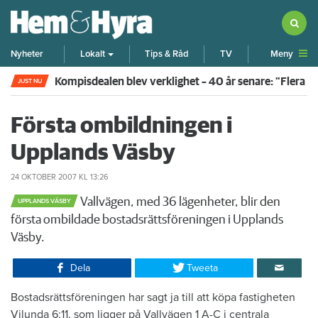
Meny
Nyheter
Lokalt
Tips & Råd
TV
Kompisdealen blev verklighet – 40 år senare: "Flera f
JUST NU
Första ombildningen i
Upplands Väsby
24 OKTOBER 2007
KL 13:26
Vallvägen, med 36 lägenheter, blir den
UPPLANDS VÄSBY
första ombildade bostadsrättsföreningen i Upplands
Väsby.
Dela
Tweeta
Bostadsrättsföreningen har sagt ja till att köpa fastigheten
Vilunda 6:11, som ligger på Vallvägen 1 A-C i centrala