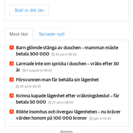
Ställ in ditt län
Mest läst
Senaste nytt
Barn glömde stänga av duschen – mamman måste
betala 300 000
30 juli
kl 08:30
Larmade inte om spricka i duschen – vräks efter 30
år
4 augusti
kl 08:30
Försvunnen man får behålla sin lägenhet
29 juli
kl 08:30
Kvinna kapade lägenhet efter vräkningsbeslut – får
betala 50 000
27 juli
kl 08:00
Rökte inomhus och övergav lägenheten – nu kräver
värden honom på 100 000 kronor
Igår kl 10:30