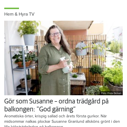
Hem & Hyra TV
Foto: Frida Ekman
Gör som Susanne – ordna trädgård på
balkongen: ”God gärning”
Aromatiska örter, krispig sallad och årets första gurkor. När
midsommar nalkas plockar Susanne Granlund allsköns grönt i den
lilla köksträdgården på balkongen.