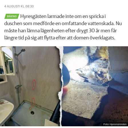
4 AUGUSTI
KL 08:30
Hyresgästen larmade inte om en spricka i
BÅSTAD
duschen som medförde en omfattande vattenskada. Nu
måste han lämna lägenheten efter drygt 30 år men får
längre tid på sig att flytta efter att domen överklagats.
Foto: Hyresnämnden