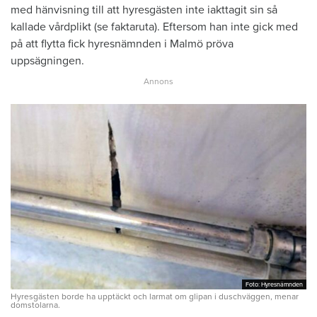
med hänvisning till att hyresgästen inte iakttagit sin så
kallade vårdplikt (se faktaruta). Eftersom han inte gick med
på att flytta fick hyresnämnden i Malmö pröva
uppsägningen.
Foto: Hyresnämnden
Foto: Hyresnämnden
Hyresgästen borde ha upptäckt och larmat om glipan i duschväggen, menar
domstolarna.