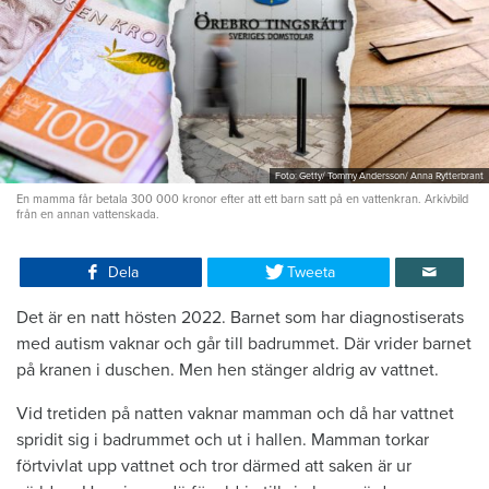
Foto: Getty/ Tommy Andersson/ Anna Rytterbrant
En mamma får betala 300 000 kronor efter att ett barn satt på en vattenkran. Arkivbild
från en annan vattenskada.
Dela
Tweeta
Det är en natt hösten 2022. Barnet som har diagnostiserats
med autism vaknar och går till badrummet. Där vrider barnet
på kranen i duschen. Men hen stänger aldrig av vattnet.
Vid tretiden på natten vaknar mamman och då har vattnet
spridit sig i badrummet och ut i hallen. Mamman torkar
förtvivlat upp vattnet och tror därmed att saken är ur