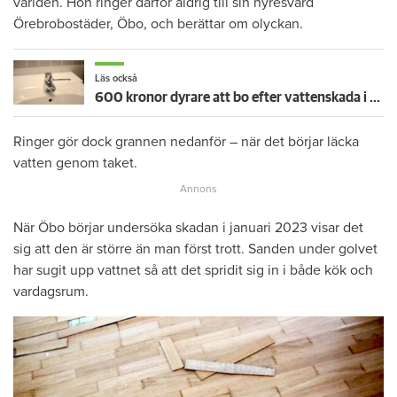
världen. Hon ringer därför aldrig till sin hyresvärd
Örebrobostäder, Öbo, och berättar om olyckan.
Läs också
600 kronor dyrare att bo efter vattenskada i Varberg
Ringer gör dock grannen nedanför – när det börjar läcka
vatten genom taket.
När Öbo börjar undersöka skadan i januari 2023 visar det
sig att den är större än man först trott. Sanden under golvet
har sugit upp vattnet så att det spridit sig in i både kök och
vardagsrum.