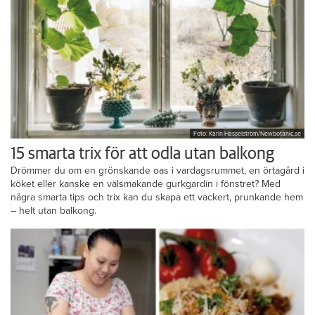
Foto: Karin Hasselström/Newbotanic.se
15 smarta trix för att odla utan balkong
Drömmer du om en grönskande oas i vardagsrummet, en örtagård i
köket eller kanske en välsmakande gurkgardin i fönstret? Med
några smarta tips och trix kan du skapa ett vackert, prunkande hem
– helt utan balkong.