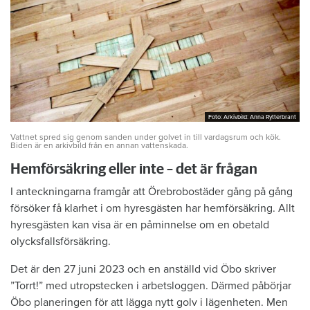
Foto: Arkivbild: Anna Rytterbrant
Foto: Arkivbild: Anna Rytterbrant
Vattnet spred sig genom sanden under golvet in till vardagsrum och kök.
Biden är en arkivbild från en annan vattenskada.
Hemförsäkring eller inte – det är frågan
I anteckningarna framgår att Örebrobostäder gång på gång
försöker få klarhet i om hyresgästen har hemförsäkring. Allt
hyresgästen kan visa är en påminnelse om en obetald
olycksfallsförsäkring.
Det är den 27 juni 2023 och en anställd vid Öbo skriver
”Torrt!” med utropstecken i arbetsloggen. Därmed påbörjar
Öbo planeringen för att lägga nytt golv i lägenheten. Men