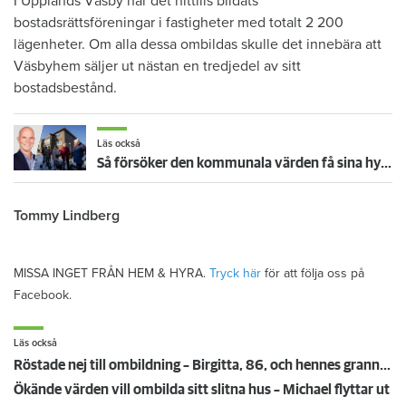
I Upplands Väsby har det hittills bildats
bostadsrättsföreningar i fastigheter med totalt 2 200
lägenheter. Om alla dessa ombildas skulle det innebära att
Väsbyhem säljer ut nästan en tredjedel av sitt
bostadsbestånd.
Läs också
Så försöker den kommunala värden få sina hyresgäster att flytta
Tommy Lindberg
MISSA INGET FRÅN HEM & HYRA.
Tryck här
för att följa oss på
Facebook.
Läs också
Röstade nej till ombildning – Birgitta, 86, och hennes grannar pressades att köpa eller flytta
Ökände värden vill ombilda sitt slitna hus – Michael flyttar ut