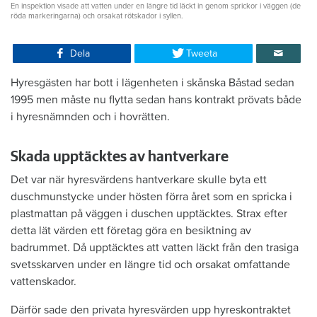
En inspektion visade att vatten under en längre tid läckt in genom sprickor i väggen (de
röda markeringarna) och orsakat rötskador i syllen.
Dela
Tweeta
Hyresgästen har bott i lägenheten i skånska Båstad sedan
1995 men måste nu flytta sedan hans kontrakt prövats både
i hyresnämnden och i hovrätten.
Skada upptäcktes av hantverkare
Det var när hyresvärdens hantverkare skulle byta ett
duschmunstycke under hösten förra året som en spricka i
plastmattan på väggen i duschen upptäcktes. Strax efter
detta lät värden ett företag göra en besiktning av
badrummet. Då upptäcktes att vatten läckt från den trasiga
svetsskarven under en längre tid och orsakat omfattande
vattenskador.
Därför sade den privata hyresvärden upp hyreskontraktet