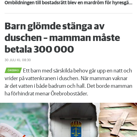
Ombildningen till bostadsrätt blev en mardröm för hyresgästerna – ansvarig politiker: ”En fråga för bostadsrättsföreningen”
Barn glömde stänga av
duschen – mamman måste
betala 300 000
30 JULI
KL 08:30
Ett barn med särskilda behov går upp en natt och
ÖREBRO
vrider på vattenkranen i duschen. När mamman vaknar
är det vatten i både badrum och hall. Det borde mamman
ha förhindrat menar Örebrobostäder.