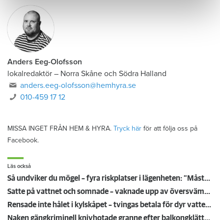
Anders Eeg-Olofsson
lokalredaktör
–
Norra Skåne och Södra Halland
anders.eeg-olofsson@hemhyra.se
010-459 17 12
MISSA INGET FRÅN HEM & HYRA.
Tryck här
för att följa oss på
Facebook.
Läs också
Så undviker du mögel – fyra riskplatser i lägenheten: ”Måste städa bort”
Satte på vattnet och somnade – vaknade upp av översvämning hos grannen
Rensade inte hålet i kylskåpet – tvingas betala för dyr vattenskada
Naken gängkriminell knivhotade granne efter balkongklättring