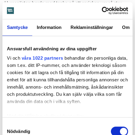
Hyresgästen borde med tanke på att sprickan var så stor
som den var och satt där den satt ha insett att den kunde
medföra större problem, menar hyresnämnden.
Samtycke
Information
Reklaminställningar
Om
Får mer tid på sig att flytta
Beslutet överklagades till
Svea hovrätt
som nu har kommit
Ansvarsfull användning av dina uppgifter
med ett beslut. Den enda ändringen är att hyresgästen får
Vi och
våra 1022 partners
behandlar din personliga data,
längre tid på sig att flytta – något som hyresvärden inför
som t.ex. ditt IP-nummer, och använder teknologi såsom
domen sagt sig villig att gå med på. Innan 2 november i år
cookies för att lagra och få tillgång till information på din
ska hyresgästen ha flyttat ut.
enhet för att kunna tillhandahålla personliga annonser och
Svea hovrätts beslut kan inte överklagas.
innehåll, annons- och innehållsmätning, åskådarinsikter
och produktutveckling. Du kan själv välja vilka som får
använda din data och i vilka syften.
Läs också
Så undviker du mögel – fyra riskplatser i lägenheten: ”Måste städa bort”
Med din tillåtelse skulle vi även vilja:
Samla in information om din geografiska plats
Samtyckesval
Nödvändig
som kan ha en noggrannhet på upp till flera meter
Fakta:
Värden måste få veta om skador – så säger lagen