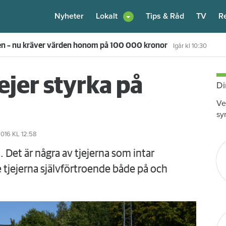
Nyheter
Lokalt
Tips & Råd
TV
R
en – nu kräver värden honom på 100 000 kronor
Igår kl 10:30
ejer styrka på
Di
Ve
sy
2016
KL 12:58
. Det är några av tjejerna som intar
ge tjejerna självförtroende både på och