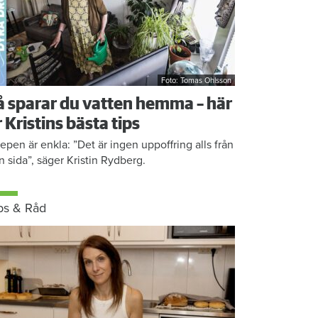
Foto: Tomas Ohlsson
å sparar du vatten hemma – här
r Kristins bästa tips
epen är enkla: ”Det är ingen uppoffring alls från
n sida”, säger Kristin Rydberg.
ps & Råd