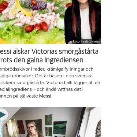
Foto: Frida Ekman
essi älskar Victorias smörgåstårta
 trots den galna ingrediensen
rmbrödsskivor i rader, krämiga fyllningar och
ispiga grönsaker. Det är basen i den svenska
assikern smörgåstårta. Victoria Lalli lägger till en
ecialingrediens – och ändå vattnas det i
nnen på självaste Messi.