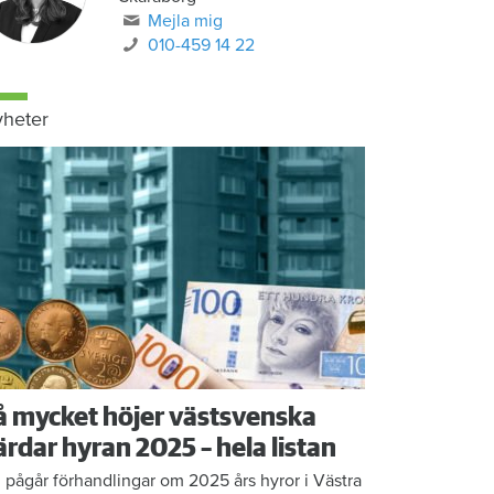
Mejla mig
010-459 14 22
heter
å mycket höjer västsvenska
ärdar hyran 2025 – hela listan
 pågår förhandlingar om 2025 års hyror i Västra