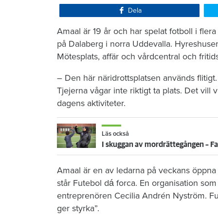
Dela
Amaal är 19 år och har spelat fotboll i fler
på Dalaberg i norra Uddevalla. Hyreshusen 
Mötesplats, affär och vårdcentral och fritid
– Den här näridrottsplatsen används flitigt. 
Tjejerna vågar inte riktigt ta plats. Det vi
dagens aktiviteter.
Läs också
I skuggan av mordrättegången – F
Amaal är en av ledarna på veckans öppna f
står Futebol dá forca. En organisation s
entreprenören Cecilia Andrén Nyström. Fut
ger styrka”.