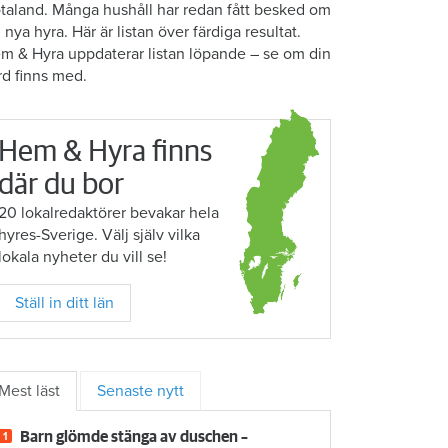
taland. Många hushåll har redan fått besked om
n nya hyra. Här är listan över färdiga resultat.
m & Hyra uppdaterar listan löpande – se om din
rd finns med.
Hem & Hyra finns
där du bor
20 lokalredaktörer bevakar hela
hyres-Sverige. Välj själv vilka
lokala nyheter du vill se!
Ställ in ditt län
Mest läst
Senaste nytt
Barn glömde stänga av duschen –