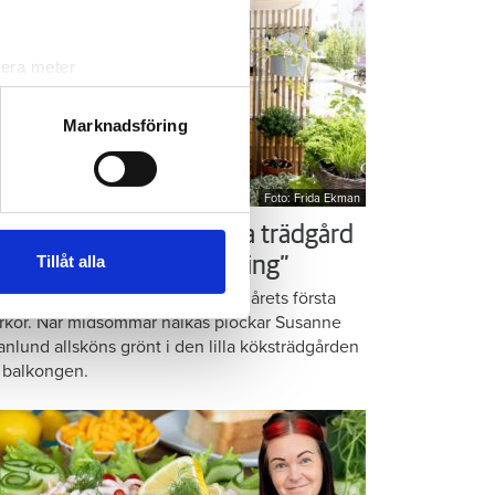
lera meter
ryck)
ljsektionen
. Du kan ändra
Marknadsföring
Foto: Frida Ekman
andahålla funktioner för
n information från din enhet
ör som Susanne – ordna trädgård
 tur kombinera informationen
Tillåt alla
å balkongen: ”God gärning”
deras tjänster.
omatiska örter, krispig sallad och årets första
rkor. När midsommar nalkas plockar Susanne
anlund allsköns grönt i den lilla köksträdgården
 balkongen.