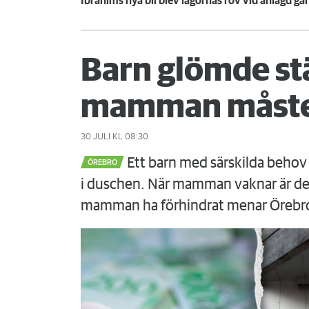
Ibrahims nya bil blev lågornas rov vid anlagd g
Barn glömde st
mamman måste
30 JULI
KL 08:30
Ett barn med särskilda behov 
ÖREBRO
i duschen. När mamman vaknar är det
mamman ha förhindrat menar Örebr