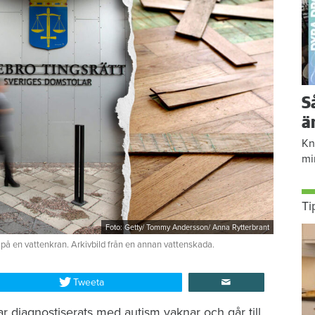
S
ä
Kn
mi
Ti
Foto: Getty/ Tommy Andersson/ Anna Rytterbrant
 på en vattenkran. Arkivbild från en annan vattenskada.
Tweeta
r diagnostiserats med autism vaknar och går till