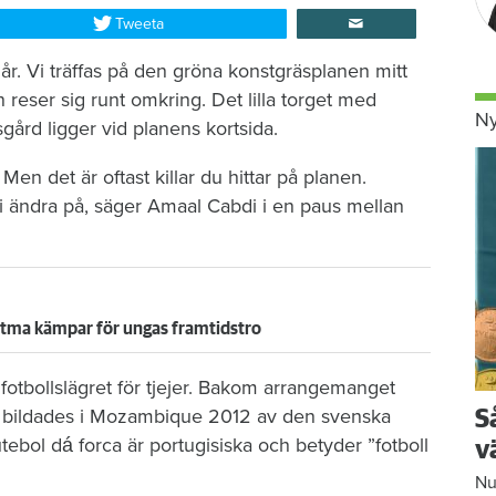
Tweeta
a år. Vi träffas på den gröna konstgräsplanen mitt
reser sig runt omkring. Det lilla torget med
Ny
sgård ligger vid planens kortsida.
Men det är oftast killar du hittar på planen.
ll vi ändra på, säger Amaal Cabdi i en paus mellan
atma kämpar för ungas framtidstro
otbollslägret för tjejer. Bakom arrangemanget
om bildades i Mozambique 2012 av den svenska
S
ebol dá forca är portugisiska och betyder ”fotboll
v
Nu