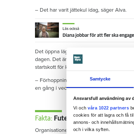
– Det har varit jättekul idag, säger Alva.
Läs också
Diana jobbar för att fler ska engage
Det öppna lägret pågår mellan tio och två v
dagen. Det är gratis och ingen föranmälan 
startskott för kommande aktiviteter. Det 
Samtycke
– Förhoppningen är att ledarna ska fortsätta
en gång i veckan.
Ansvarsfull användning av d
Vi och
våra 1022 partners
be
cookies för att lagra och få t
Fakta:
Futebol da forcá
annons- och innehållsmätning
Organisationen bildades i Mozambique 20
och i vilka syften.