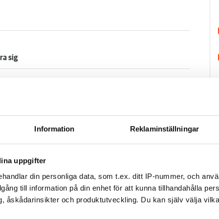
ra sig
arje dag fram till fredag. Lunch serveras mitt på
krävs. Och tanken är att sommarlägret ska bli ett
säger verksamhetsledaren Frida Persson:
Information
Reklaminställningar
 att träffa fotbollsintresserade tjejer på Dalaberg
ina uppgifter
handlar din personliga data, som t.ex. ditt IP-nummer, och anv
illgång till information på din enhet för att kunna tillhandahålla pe
H
, åskådarinsikter och produktutveckling. Du kan själv välja vilk
12 av den svenska entreprenören Cecilia Andrén