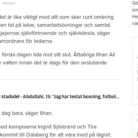
Gö
si
He
det är lika viktigt med allt som sker runt omkring
vä
en tid på lekar, samarbetsövningar och samtal.
 tjejernas självförtroende och självkänsla, säger
mordnare för ledarna.
rsta dagen lida mot sitt slut. Åttaåriga Ilhan Ali
e vatten innan det är dags för den avslutande
Street Games tar idrotten till utsatt stadsdel - Abdullahi, 13: "Jag har testat boxning, fotboll och dans"
 i dag bara, säger Ilhan.
med kompisarna Ingrid Sjöstrand och Tira
kommit till Dalaberg för att vara med på lägret.