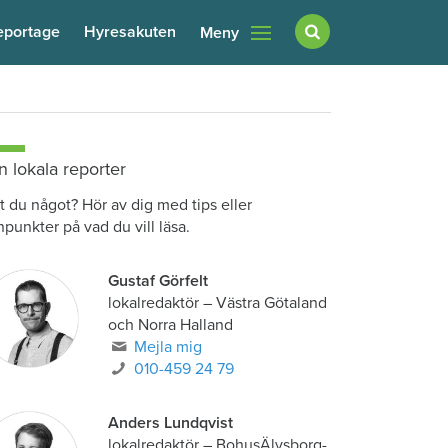
eportage
Hyresakuten
Meny
n lokala reporter
t du något? Hör av dig med tips eller
npunkter på vad du vill läsa.
Gustaf Görfelt
lokalredaktör
–
Västra Götaland
och Norra Halland
Mejla mig
010-459 24 79
Anders Lundqvist
lokalredaktör
–
BohusÄlvsborg-