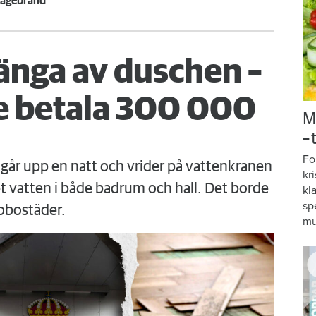
aragebrand
änga av duschen –
 betala 300 000
M
–
Fo
går upp en natt och vrider på vattenkranen
kr
 vatten i både badrum och hall. Det borde
kl
sp
obostäder.
mu