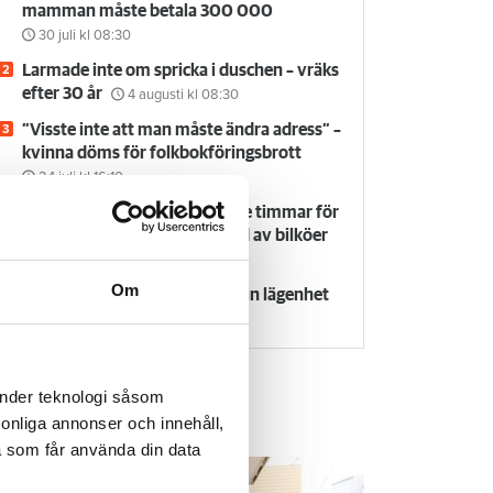
mamman måste betala 300 000
30 juli
kl 08:30
Larmade inte om spricka i duschen – vräks
efter 30 år
4 augusti
kl 08:30
”Visste inte att man måste ändra adress” –
kvinna döms för folkbokföringsbrott
24 juli
kl 16:10
Flyttfirma anmäls: dök upp tre timmar för
sent och höjde priset på grund av bilköer
24 juli
kl 09:30
Om
Försvunnen man får behålla sin lägenhet
29 juli
kl 08:30
änder teknologi såsom
rsonliga annonser och innehåll,
em & Hyra TV
a som får använda din data