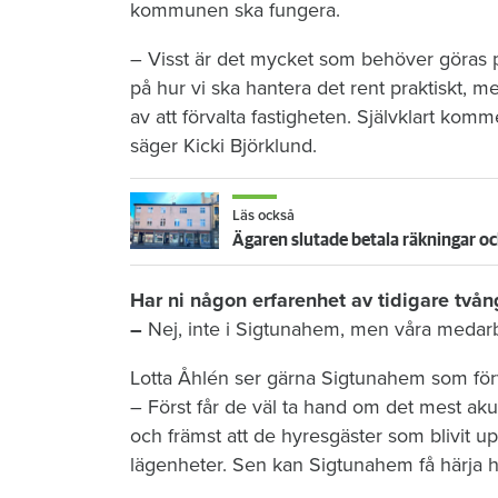
kommunen ska fungera.
– Visst är det mycket som behöver göras på
på hur vi ska hantera det rent praktiskt, me
av att förvalta fastigheten. Självklart komm
säger Kicki Björklund.
Läs också
Ägaren slutade betala räkningar oc
Har ni någon erfarenhet av tidigare tvån
–
Nej, inte i Sigtunahem, men våra medarbe
Lotta Åhlén ser gärna Sigtunahem som förv
– Först får de väl ta hand om det mest akut
och främst att de hyresgäster som blivit up
lägenheter. Sen kan Sigtunahem få härja hu