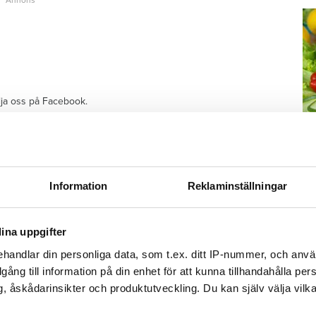
ölja oss på Facebook.
 men kommunen tvivlar på nya ägarens plan
M
 "Hoppas få flytta tillbaka"
Information
Reklaminställningar
–
Fo
ina uppgifter
kr
änga av duschen –
kl
handlar din personliga data, som t.ex. ditt IP-nummer, och anv
sp
illgång till information på din enhet för att kunna tillhandahålla pe
 betala 300 000
mu
, åskådarinsikter och produktutveckling. Du kan själv välja vilk