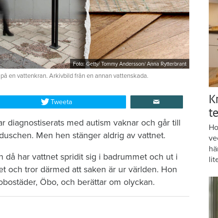
Foto: Getty/ Tommy Andersson/ Anna Rytterbrant
 på en vattenkran. Arkivbild från en annan vattenskada.
K
Tweeta
te
r diagnostiserats med autism vaknar och går till
Ho
duschen. Men hen stänger aldrig av vattnet.
ve
hä
då har vattnet spridit sig i badrummet och ut i
lit
et och tror därmed att saken är ur världen. Hon
brobostäder, Öbo, och berättar om olyckan.