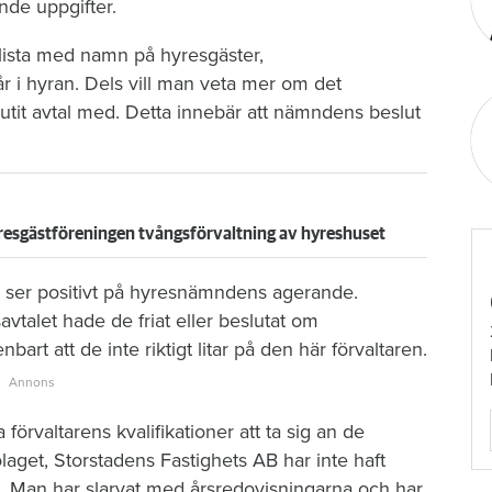
ande uppgifter.
lista med namn på hyresgäster,
r i hyran. Dels vill man veta mer om det
tit avtal med. Detta innebär att nämndens beslut
 Hyresgästföreningen tvångsförvaltning av hyreshuset
n, ser positivt på hyresnämndens agerande.
vtalet hade de friat eller beslutat om
rt att de inte riktigt litar på den här förvaltaren.
förvaltarens kvalifikationer att ta sig an de
aget, Storstadens Fastighets AB har inte haft
 Man har slarvat med årsredovisningarna och har