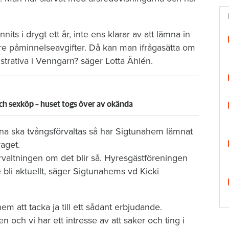
its i drygt ett år, inte ens klarar av att lämna in
 tre påminnelseavgifter. Då kan man ifrågasätta om
strativa i Venngarn? säger Lotta Åhlén.
ch sexköp – huset togs över av okända
na ska tvångsförvaltas så har Sigtunahem lämnat
aget.
örvaltningen om det blir så. Hyresgästföreningen
 bli aktuellt, säger Sigtunahems vd Kicki
em att tacka ja till ett sådant erbjudande.
ch vi har ett intresse av att saker och ting i