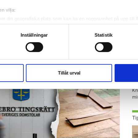
n vilja:
går upp en natt och vrider på vattenkranen
om din geografiska plats som kan ha en noggrannhet på upp till f
 vatten i både badrum och hall. Det borde
genom att aktivt skanna den för specifika kännetecken (fingeravt
obostäder.
rsonliga uppgifter behandlas och ställ in dina preferenser i
deta
Inställningar
Statistik
ke när som helst från cookie-förklaringen.
e för att anpassa innehållet och annonserna till användarna, tillh
vår trafik. Vi vidarebefordrar även sådana identifierare och anna
nnons- och analysföretag som vi samarbetar med. Dessa kan i sin
S
Tillåt urval
har tillhandahållit eller som de har samlat in när du har använt 
ä
Kn
mi
Ti