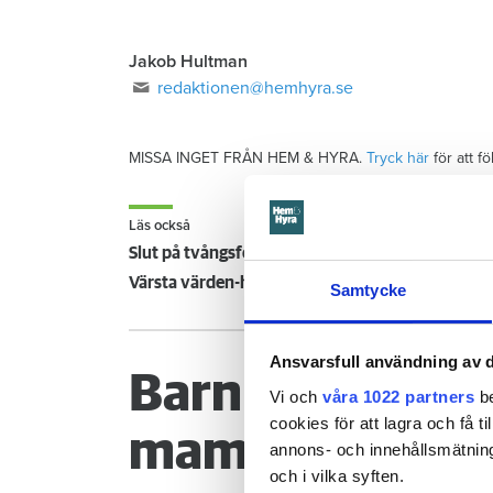
Jakob Hultman
redaktionen@hemhyra.se
MISSA INGET FRÅN HEM & HYRA.
Tryck här
för att f
Läs också
Slut på tvångsförvaltningen av skandalhuset –
Värsta värden-huset sålt – tvångsevakuerade Ulf:
Samtycke
Ansvarsfull användning av d
Barn glömde st
Vi och
våra 1022 partners
be
cookies för att lagra och få t
mamman måste
annons- och innehållsmätning
och i vilka syften.