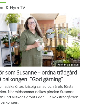
em & Hyra TV
Foto: Frida Ekman
ör som Susanne – ordna trädgård
å balkongen: ”God gärning”
omatiska örter, krispig sallad och årets första
rkor. När midsommar nalkas plockar Susanne
anlund allsköns grönt i den lilla köksträdgården
 balkongen.