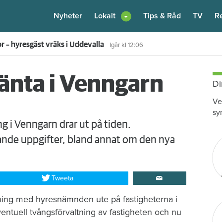
Nyheter
Lokalt
Tips & Råd
TV
R
 hyran för 172 000 hushåll
4 augusti
kl 17:55
änta i Venngarn
Di
Ve
sy
 i Venngarn drar ut på tiden.
ande uppgifter, bland annat om den nya
Tweeta
ktning med hyresnämnden ute på fastigheterna i
tuell tvångsförvaltning av fastigheten och nu