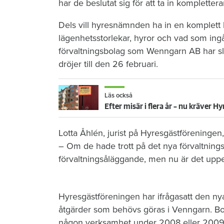
har de beslutat sig för att ta in kompletter
Dels vill hyresnämnden ha in en komplett 
lägenhetsstorlekar, hyror och vad som ingå
förvaltningsbolag som Wenngarn AB har slu
dröjer till den 26 februari.
Läs också
Efter misär i flera år – nu kräver
Lotta Åhlén, jurist på Hyresgästföreninge
– Om de hade trott på det nya förvaltningsa
förvaltningsåläggande, men nu är det uppenba
Hyresgästföreningen har ifrågasatt den nya 
åtgärder som behövs göras i Venngarn. Bol
någon verksamhet under 2008 eller 2009.