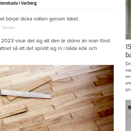
tenskada i Varberg
t börjar läcka vatten genom taket.
2023 visar det sig att den är större än man först
15
tnet så att det spridit sig in i både kök och
b
Dr
va
en
sm
pr