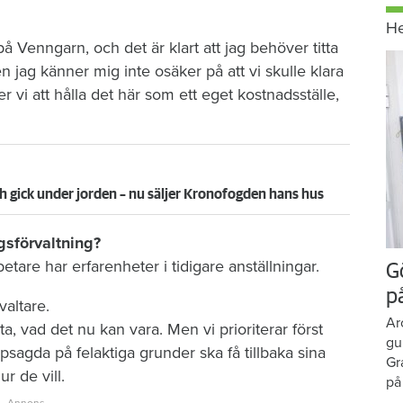
H
 Venngarn, och det är klart att jag behöver titta
n jag känner mig inte osäker på att vi skulle klara
er vi att hålla det här som ett eget kostnadsställe,
h gick under jorden – nu säljer Kronofogden hans hus
gsförvaltning?
tare har erfarenheter i tidigare anställningar.
G
p
altare.
Ar
a, vad det nu kan vara. Men vi prioriterar först
gu
psagda på felaktiga grunder ska få tillbaka sina
Gr
r de vill.
på