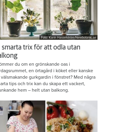
Foto: Karin Hasselström/Newbotanic.se
 smarta trix för att odla utan
alkong
ömmer du om en grönskande oas i
rdagsrummet, en örtagård i köket eller kanske
 välsmakande gurkgardin i fönstret? Med några
arta tips och trix kan du skapa ett vackert,
unkande hem – helt utan balkong.