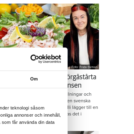
Foto: Frida Ekman
essi älskar Victorias smörgåstårta
Om
 trots den galna ingrediensen
rmbrödsskivor i rader, krämiga fyllningar och
ispiga grönsaker. Det är basen i den svenska
assikern smörgåstårta. Victoria Lalli lägger till en
änder teknologi såsom
ecialingrediens – och ändå vattnas det i
rsonliga annonser och innehåll,
nnen på självaste Messi.
a som får använda din data