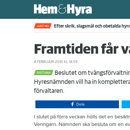
Fjärde året i rad – nu sätter skiljemän
JUST NU
Framtiden får v
4 FEBRUARI 2010
KL 14:55
Beslutet om tvångsförvaltning
SIGTUNA
Hyresnämnden vill ha in kompletter
förvaltaren.
Dela
I slutet på förra veckan hölls det en besi
Venngarn. Nämnden ska besluta om en even