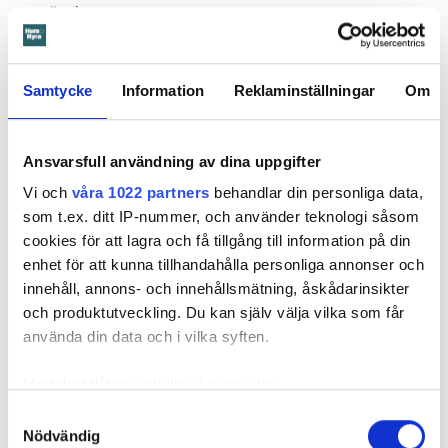
uppsägningen.
Samtycke
Information
Reklaminställningar
Om
Ansvarsfull användning av dina uppgifter
Vi och
våra 1022 partners
behandlar din personliga data,
som t.ex. ditt IP-nummer, och använder teknologi såsom
cookies för att lagra och få tillgång till information på din
enhet för att kunna tillhandahålla personliga annonser och
innehåll, annons- och innehållsmätning, åskådarinsikter
och produktutveckling. Du kan själv välja vilka som får
Foto: Hyresnämnden
Foto: Hyresnämnden
använda din data och i vilka syften.
Hyresgästen borde ha upptäckt och larmat om glipan i duschväggen, menar
domstolarna.
Med din tillåtelse skulle vi även vilja:
Hyresgästen själv menar att hyresvärden under hela den tid
Samla in information om din geografiska plats
han bott där varken gjort några inspektioner eller något
Samtyckesval
Nödvändig
som kan ha en noggrannhet på upp till flera meter
underhåll av badrummet, och att det är anledningen till att