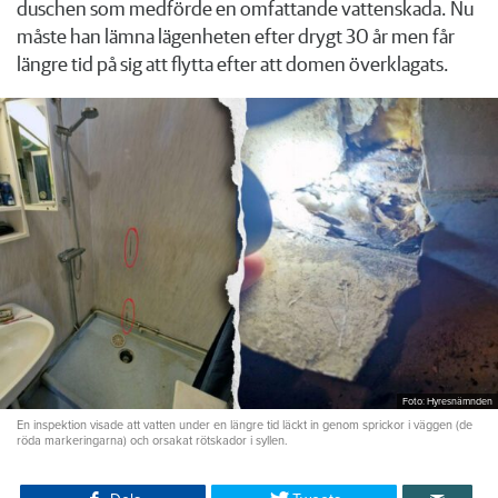
duschen som medförde en omfattande vattenskada. Nu
måste han lämna lägenheten efter drygt 30 år men får
längre tid på sig att flytta efter att domen överklagats.
Foto: Hyresnämnden
En inspektion visade att vatten under en längre tid läckt in genom sprickor i väggen (de
röda markeringarna) och orsakat rötskador i syllen.