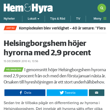
Meny
Nyheter
Lokalt
Tips & Råd
TV
Kompisdealen blev verklighet – 40 år senare: "Flera f
JUST NU
Helsingborgshem höjer
hyrorna med 2,9 procent
15 DECEMBER 2010
KL 13:56
I genomsnitt höjer Helsingborgshem hyrorna
HELSINGBORG
med 2,9 procent från och med den första januari nästa år.
Orsaken till hyreshöjningen är ett stort underhållsbehov.​
Dela
Tweeta
Sedan tre år tillbaka pågår en differentiering av hyrorna i
Helsingborgshem. Det innebär att hyrorna sätts efter olika