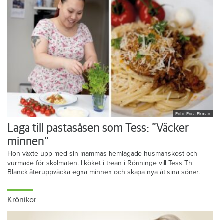
Foto: Frida Ekman
Laga till pastasåsen som Tess: ”Väcker
minnen”
Hon växte upp med sin mammas hemlagade husmanskost och
vurmade för skolmaten. I köket i trean i Rönninge vill Tess Thi
Blanck återuppväcka egna minnen och skapa nya åt sina söner.
Krönikor