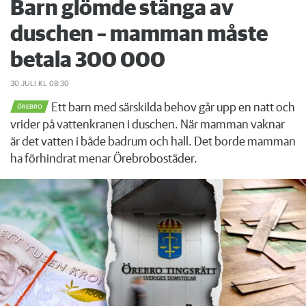
Barn glömde stänga av
duschen – mamman måste
betala 300 000
30 JULI
KL 08:30
Ett barn med särskilda behov går upp en natt och
ÖREBRO
vrider på vattenkranen i duschen. När mamman vaknar
är det vatten i både badrum och hall. Det borde mamman
ha förhindrat menar Örebrobostäder.