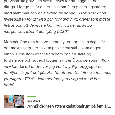
provisoriska golv. Det ska nu rivas för att lägga dit det
riktiga. I loggen står det att läsa om flera planeringsmöten
med mamman och en släkting till henne: ”
Hembesök hos
hyresgästen för att visa och förklara vilka grejer som måste
flyttas och att de måste komma iväg hemifrån på
morgonen. Arbetet kör igång 07.30
”.
Men när Öbo och hantverkarna dyker upp nästa dag, står
det mesta av grejerna kvar på samma ställe som dagen
innan. Dessutom ligger flera barn och en släkting
fortfarande och sover. I loggen skriver Öbos personal:
”Kan
inte låta bli att undra var jag varit otydlig? Jag jagar på
familjen så gott det går. Allt för att arbetet inte ska försenas
ytterligare. Till sist kommer familjen i väg så att vi kan
börja
”.
Läs också
Anmälde inte vattenskadat badrum på fem år – krävs på 125 000 kronor