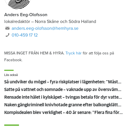
Anders Eeg-Olofsson
lokalredaktör
–
Norra Skåne och Södra Halland
anders.eeg-olofsson@hemhyra.se
010-459 17 12
MISSA INGET FRÅN HEM & HYRA.
Tryck här
för att följa oss på
Facebook.
Läs också
Så undviker du mögel – fyra riskplatser i lägenheten: ”Måste städa bort”
Satte på vattnet och somnade – vaknade upp av översvämning hos grannen
Rensade inte hålet i kylskåpet – tvingas betala för dyr vattenskada
Naken gängkriminell knivhotade granne efter balkongklättring
Kompisdealen blev verklighet – 40 år senare: "Flera fina fördelar med att dela bostad"