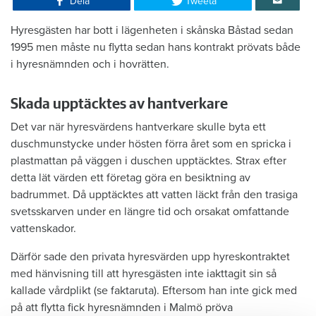
Dela
Tweeta
Hyresgästen har bott i lägenheten i skånska Båstad sedan
1995 men måste nu flytta sedan hans kontrakt prövats både
i hyresnämnden och i hovrätten.
Skada upptäcktes av hantverkare
Det var när hyresvärdens hantverkare skulle byta ett
duschmunstycke under hösten förra året som en spricka i
plastmattan på väggen i duschen upptäcktes. Strax efter
detta lät värden ett företag göra en besiktning av
badrummet. Då upptäcktes att vatten läckt från den trasiga
svetsskarven under en längre tid och orsakat omfattande
vattenskador.
Därför sade den privata hyresvärden upp hyreskontraktet
med hänvisning till att hyresgästen inte iakttagit sin så
kallade vårdplikt (se faktaruta). Eftersom han inte gick med
på att flytta fick hyresnämnden i Malmö pröva