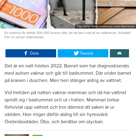
Foto: Getty/ Tommy Andersson/ Anna Rytterbrant
En mamma får betala 300 000 kronor efter att ett barn satt på en vattenkran. Arkivbild
från en annan vattenskada.
Dela
Tweeta
Det är en natt hösten 2022. Barnet som har diagnostiserats
med autism vaknar och går till badrummet. Där vrider barnet
på kranen i duschen. Men hen stänger aldrig av vattnet.
Vid tretiden på natten vaknar mamman och då har vattnet
spridit sig i badrummet och ut i hallen. Mamman torkar
förtvivlat upp vattnet och tror därmed att saken är ur
världen. Hon ringer därför aldrig till sin hyresvärd
Örebrobostäder, Öbo, och berättar om olyckan.