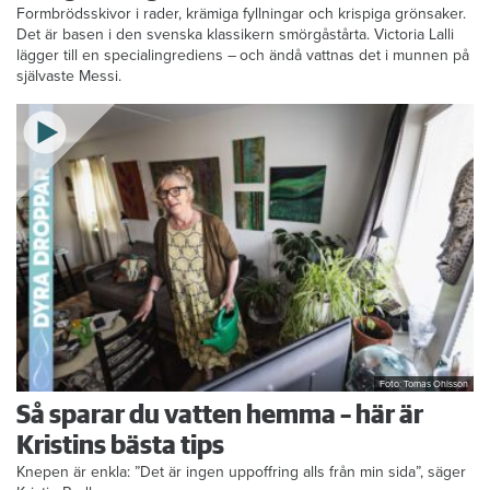
Formbrödsskivor i rader, krämiga fyllningar och krispiga grönsaker.
Det är basen i den svenska klassikern smörgåstårta. Victoria Lalli
lägger till en specialingrediens – och ändå vattnas det i munnen på
självaste Messi.
Foto: Tomas Ohlsson
Så sparar du vatten hemma – här är
Kristins bästa tips
Knepen är enkla: ”Det är ingen uppoffring alls från min sida”, säger