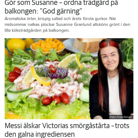
Gör som Susanne – ordna trädgård på
balkongen: ”God gärning”
Aromatiska örter, krispig sallad och årets första gurkor. När
midsommar nalkas plockar Susanne Granlund allsköns grönt i den
lilla köksträdgården på balkongen.
Foto: Frida Ekman
Messi älskar Victorias smörgåstårta – trots
den galna ingrediensen