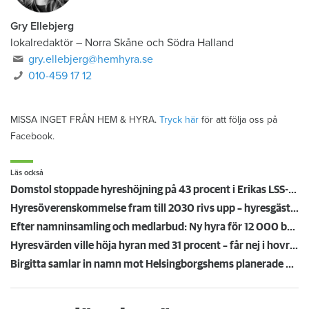
Gry Ellebjerg
lokalredaktör
–
Norra Skåne och Södra Halland
gry.ellebjerg@hemhyra.se
010-459 17 12
MISSA INGET FRÅN HEM & HYRA.
Tryck här
för att följa oss på
Facebook.
Läs också
Domstol stoppade hyreshöjning på 43 procent i Erikas LSS-lägenhet – mamma Lena: ”Äntligen!”
Hyresöverenskommelse fram till 2030 rivs upp – hyresgäster känner sig svikna: "Jag går redan på knäna"
Efter namninsamling och medlarbud: Ny hyra för 12 000 boende
Hyresvärden ville höja hyran med 31 procent – får nej i hovrätten
Birgitta samlar in namn mot Helsingborgshems planerade hyreshöjning på 4,7 procent