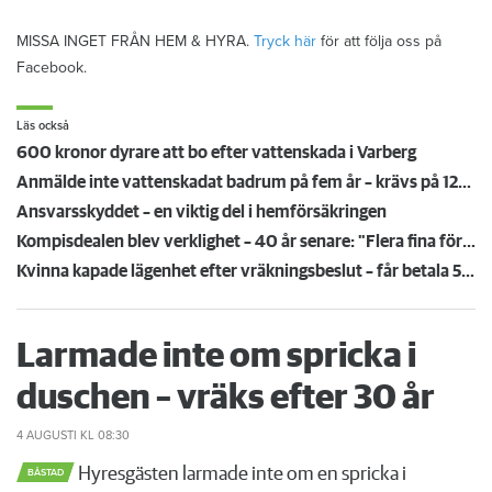
MISSA INGET FRÅN HEM & HYRA.
Tryck här
för att följa oss på
Facebook.
Läs också
600 kronor dyrare att bo efter vattenskada i Varberg
Anmälde inte vattenskadat badrum på fem år – krävs på 125 000 kronor
Ansvarsskyddet – en viktig del i hemförsäkringen
Kompisdealen blev verklighet – 40 år senare: "Flera fina fördelar med att dela bostad"
Kvinna kapade lägenhet efter vräkningsbeslut – får betala 50 000
Larmade inte om spricka i
duschen – vräks efter 30 år
4 AUGUSTI
KL 08:30
Hyresgästen larmade inte om en spricka i
BÅSTAD