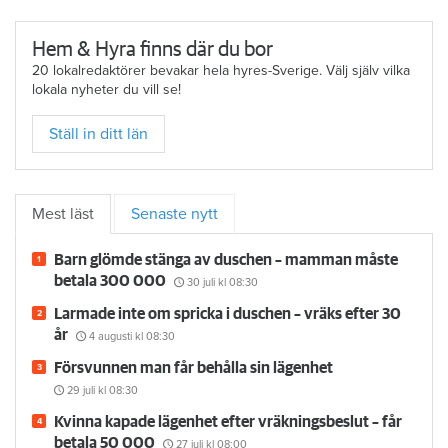
Hem & Hyra finns där du bor
20 lokalredaktörer bevakar hela hyres-Sverige. Välj själv vilka
lokala nyheter du vill se!
Ställ in ditt län
Mest läst
Senaste nytt
Barn glömde stänga av duschen – mamman måste
betala 300 000
30 juli
kl 08:30
Larmade inte om spricka i duschen – vräks efter 30
år
4 augusti
kl 08:30
Försvunnen man får behålla sin lägenhet
29 juli
kl 08:30
Kvinna kapade lägenhet efter vräkningsbeslut – får
betala 50 000
27 juli
kl 08:00