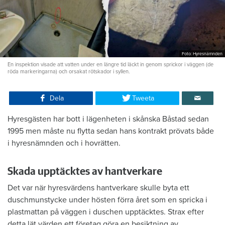
Foto: Hyresnämnden
En inspektion visade att vatten under en längre tid läckt in genom sprickor i väggen (de
röda markeringarna) och orsakat rötskador i syllen.
Dela
Tweeta
Hyresgästen har bott i lägenheten i skånska Båstad sedan
1995 men måste nu flytta sedan hans kontrakt prövats både
i hyresnämnden och i hovrätten.
Skada upptäcktes av hantverkare
Det var när hyresvärdens hantverkare skulle byta ett
duschmunstycke under hösten förra året som en spricka i
plastmattan på väggen i duschen upptäcktes. Strax efter
detta lät värden ett företag göra en besiktning av