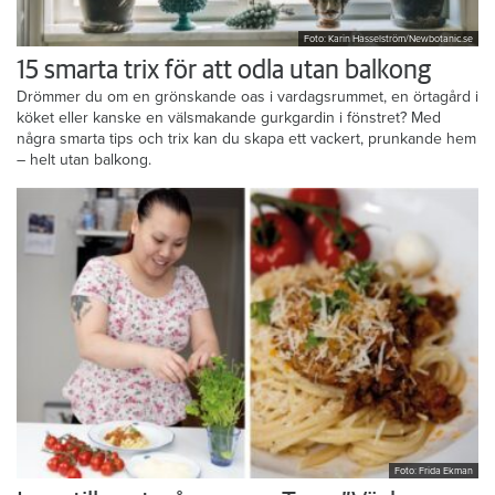
Foto: Karin Hasselström/Newbotanic.se
15 smarta trix för att odla utan balkong
Drömmer du om en grönskande oas i vardagsrummet, en örtagård i
köket eller kanske en välsmakande gurkgardin i fönstret? Med
några smarta tips och trix kan du skapa ett vackert, prunkande hem
– helt utan balkong.
Foto: Frida Ekman