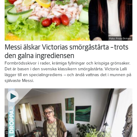
Foto: Frida Ekman
Messi älskar Victorias smörgåstårta – trots
den galna ingrediensen
Formbrödsskivor i rader, krämiga fyllningar och krispiga grönsaker.
Det är basen i den svenska klassikern smörgåstårta. Victoria Lalli
lägger till en specialingrediens – och ändå vattnas det i munnen på
självaste Messi.