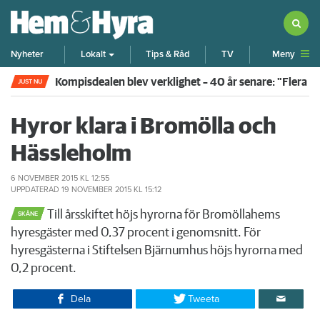
Meny
Nyheter
Lokalt
Tips & Råd
TV
Kompisdealen blev verklighet – 40 år senare: "Flera f
JUST NU
Hyror klara i Bromölla och
Hässleholm
6 NOVEMBER 2015
KL 12:55
UPPDATERAD
19 NOVEMBER 2015
KL 15:12
Till årsskiftet höjs hyrorna för Bromöllahems
SKÅNE
hyresgäster med 0,37 procent i genomsnitt. För
hyresgästerna i Stiftelsen Bjärnumhus höjs hyrorna med
0,2 procent.
Dela
Tweeta