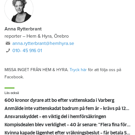
Anna Rytterbrant
reporter
–
Hem & Hyra, Örebro
anna.rytterbrant@hemhyra.se
010- 45 916 01
MISSA INGET FRÅN HEM & HYRA.
Tryck här
för att följa oss på
Facebook.
Läs också
600 kronor dyrare att bo efter vattenskada i Varberg
Anmälde inte vattenskadat badrum på fem år – krävs på 125 000 kronor
Ansvarsskyddet – en viktig del i hemförsäkringen
Kompisdealen blev verklighet – 40 år senare: "Flera fina fördelar med att dela bostad"
Kvinna kapade lägenhet efter vräkningsbeslut – får betala 50 000