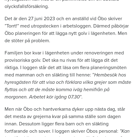
olycksfallsförsäkring.
Det är den 27 juni 2023 och en anställd vid Öbo skriver
”Torrt!” med utropstecken i arbetsloggen. Därmed påbörjar
Öbo planeringen för att lägga nytt golv i lägenheten. Men
de stöter på problem.
Familjen bor kvar i lägenheten under renoveringen med
provisoriska golv. Det ska nu rivas för att lägga dit det
riktiga. I loggen står det att läsa om flera planeringsmöten
med mamman och en släkting till henne: ”
Hembesök hos
hyresgästen för att visa och förklara vilka grejer som måste
flyttas och att de måste komma iväg hemifrån på
morgonen. Arbetet kör igång 07.30
”.
Men när Öbo och hantverkarna dyker upp nästa dag, står
det mesta av grejerna kvar på samma ställe som dagen
innan. Dessutom ligger flera barn och en släkting
fortfarande och sover. I loggen skriver Öbos personal:
”Kan