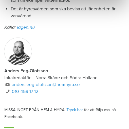
som till exempel vattenläckor.
Det är hyresvärden som ska bevisa att lägenheten är
vanvårdad.
Källa:
lagen.nu
Anders Eeg-Olofsson
lokalredaktör
–
Norra Skåne och Södra Halland
anders.eeg-olofsson@hemhyra.se
010-459 17 12
MISSA INGET FRÅN HEM & HYRA.
Tryck här
för att följa oss på
Facebook.