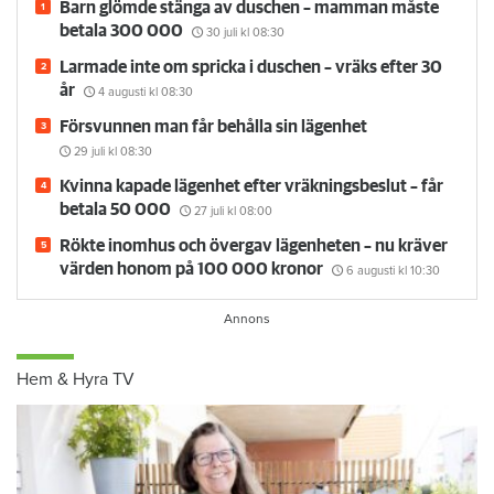
Barn glömde stänga av duschen – mamman måste
betala 300 000
30 juli
kl 08:30
Larmade inte om spricka i duschen – vräks efter 30
år
4 augusti
kl 08:30
Försvunnen man får behålla sin lägenhet
29 juli
kl 08:30
Kvinna kapade lägenhet efter vräkningsbeslut – får
betala 50 000
27 juli
kl 08:00
Rökte inomhus och övergav lägenheten – nu kräver
värden honom på 100 000 kronor
6 augusti
kl 10:30
Hem & Hyra TV