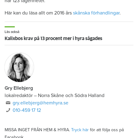
har 123 lägenheter.
Här kan du läsa allt om 2016 års
skånska förhandlingar
.
Läs också
Kalixbos krav på 13 procent mer i hyra sågades
Gry Ellebjerg
lokalredaktör
–
Norra Skåne och Södra Halland
gry.ellebjerg@hemhyra.se
010-459 17 12
MISSA INGET FRÅN HEM & HYRA.
Tryck här
för att följa oss på
Facebook.