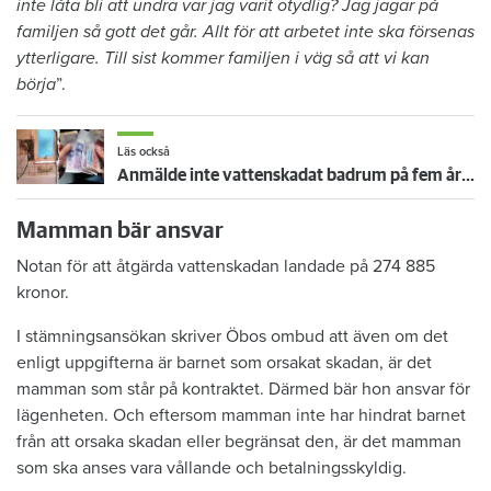
inte låta bli att undra var jag varit otydlig? Jag jagar på
familjen så gott det går. Allt för att arbetet inte ska försenas
ytterligare. Till sist kommer familjen i väg så att vi kan
börja
”.
Läs också
Anmälde inte vattenskadat badrum på fem år – krävs på 125 000 kronor
Mamman bär ansvar
Notan för att åtgärda vattenskadan landade på 274 885
kronor.
I stämningsansökan skriver Öbos ombud att även om det
enligt uppgifterna är barnet som orsakat skadan, är det
mamman som står på kontraktet. Därmed bär hon ansvar för
lägenheten. Och eftersom mamman inte har hindrat barnet
från att orsaka skadan eller begränsat den, är det mamman
som ska anses vara vållande och betalningsskyldig.