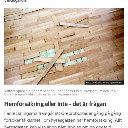
vardagsrum.
Foto: Arkivbild: Anna Rytterbrant
Foto: Arkivbild: Anna Rytterbrant
Vattnet spred sig genom sanden under golvet in till vardagsrum och kök.
Biden är en arkivbild från en annan vattenskada.
Hemförsäkring eller inte – det är frågan
I anteckningarna framgår att Örebrobostäder gång på gång
försöker få klarhet i om hyresgästen har hemförsäkring. Allt
hyresgästen kan visa är en påminnelse om en obetald