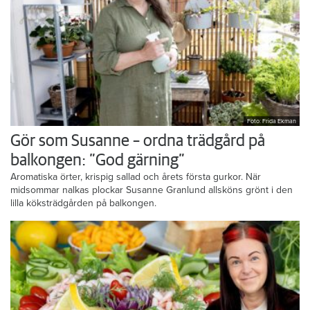
Foto: Frida Ekman
Gör som Susanne – ordna trädgård på
balkongen: ”God gärning”
Aromatiska örter, krispig sallad och årets första gurkor. När
midsommar nalkas plockar Susanne Granlund allsköns grönt i den
lilla köksträdgården på balkongen.