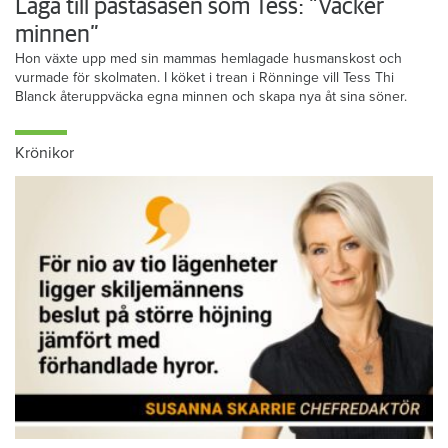
Laga till pastasåsen som Tess: ”Väcker
minnen”
Hon växte upp med sin mammas hemlagade husmanskost och
vurmade för skolmaten. I köket i trean i Rönninge vill Tess Thi
Blanck återuppväcka egna minnen och skapa nya åt sina söner.
Krönikor