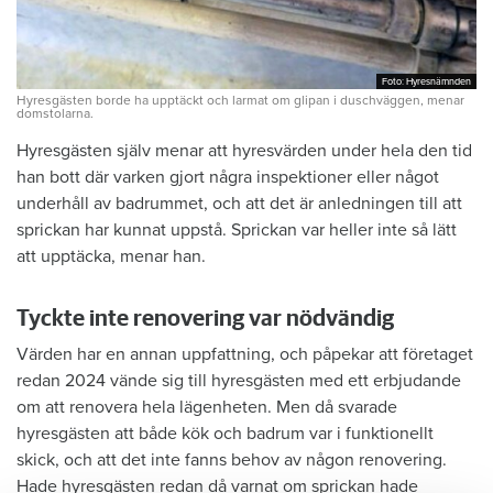
Foto: Hyresnämnden
Foto: Hyresnämnden
Hyresgästen borde ha upptäckt och larmat om glipan i duschväggen, menar
domstolarna.
Hyresgästen själv menar att hyresvärden under hela den tid
han bott där varken gjort några inspektioner eller något
underhåll av badrummet, och att det är anledningen till att
sprickan har kunnat uppstå. Sprickan var heller inte så lätt
att upptäcka, menar han.
Tyckte inte renovering var nödvändig
Värden har en annan uppfattning, och påpekar att företaget
redan 2024 vände sig till hyresgästen med ett erbjudande
om att renovera hela lägenheten. Men då svarade
hyresgästen att både kök och badrum var i funktionellt
skick, och att det inte fanns behov av någon renovering.
Hade hyresgästen redan då varnat om sprickan hade