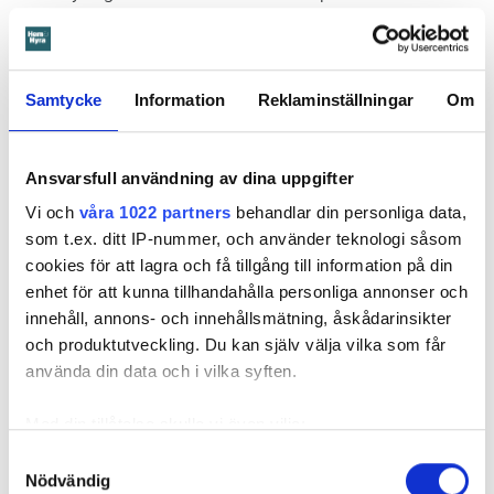
skadorna inte blivit lika omfattande och dyra att åtgärda,
menar värden.
Hyresnämnden
gick på värdens linje och beslutade att
Samtycke
Information
Reklaminställningar
Om
kontraktet skulle upphöra från sista januari 2026.
Hyresgästen borde med tanke på att sprickan var så stor
som den var och satt där den satt ha insett att den kunde
Ansvarsfull användning av dina uppgifter
medföra större problem, menar hyresnämnden.
Vi och
våra 1022 partners
behandlar din personliga data,
som t.ex. ditt IP-nummer, och använder teknologi såsom
Får mer tid på sig att flytta
cookies för att lagra och få tillgång till information på din
enhet för att kunna tillhandahålla personliga annonser och
Beslutet överklagades till
Svea hovrätt
som nu har kommit
innehåll, annons- och innehållsmätning, åskådarinsikter
med ett beslut. Den enda ändringen är att hyresgästen får
och produktutveckling. Du kan själv välja vilka som får
längre tid på sig att flytta – något som hyresvärden inför
använda din data och i vilka syften.
domen sagt sig villig att gå med på. Innan 2 november i år
ska hyresgästen ha flyttat ut.
Med din tillåtelse skulle vi även vilja:
Svea hovrätts beslut kan inte överklagas.
Samla in information om din geografiska plats
Samtyckesval
Nödvändig
som kan ha en noggrannhet på upp till flera meter