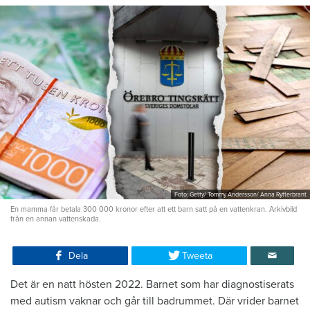
Foto: Getty/ Tommy Andersson/ Anna Rytterbrant
En mamma får betala 300 000 kronor efter att ett barn satt på en vattenkran. Arkivbild
från en annan vattenskada.
Dela
Tweeta
Det är en natt hösten 2022. Barnet som har diagnostiserats
med autism vaknar och går till badrummet. Där vrider barnet