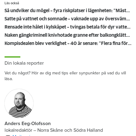
Läs också
Så undviker du mögel – fyra riskplatser i lägenheten: ”Måste städa bort”
Satte på vattnet och somnade – vaknade upp av översvämning hos grannen
Rensade inte hålet i kylskåpet – tvingas betala för dyr vattenskada
Naken gängkriminell knivhotade granne efter balkongklättring
Kompisdealen blev verklighet – 40 år senare: "Flera fina fördelar med att dela bostad"
Din lokala reporter
Vet du något? Hör av dig med tips eller synpunkter på vad du vill
läsa.
Anders Eeg-Olofsson
lokalredaktör
–
Norra Skåne och Södra Halland