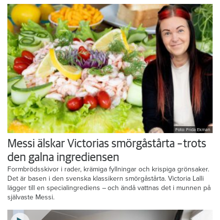
Foto: Frida Ekman
Messi älskar Victorias smörgåstårta – trots
den galna ingrediensen
Formbrödsskivor i rader, krämiga fyllningar och krispiga grönsaker.
Det är basen i den svenska klassikern smörgåstårta. Victoria Lalli
lägger till en specialingrediens – och ändå vattnas det i munnen på
självaste Messi.