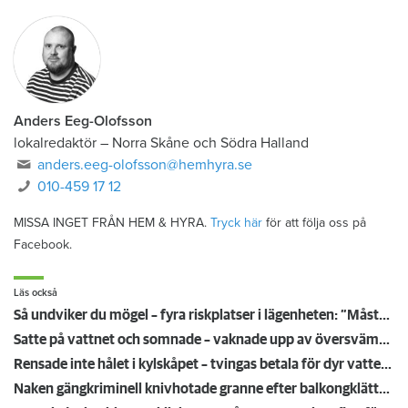
Anders Eeg-Olofsson
lokalredaktör
–
Norra Skåne och Södra Halland
anders.eeg-olofsson@hemhyra.se
010-459 17 12
MISSA INGET FRÅN HEM & HYRA.
Tryck här
för att följa oss på
Facebook.
Läs också
Så undviker du mögel – fyra riskplatser i lägenheten: ”Måste städa bort”
Satte på vattnet och somnade – vaknade upp av översvämning hos grannen
Rensade inte hålet i kylskåpet – tvingas betala för dyr vattenskada
Naken gängkriminell knivhotade granne efter balkongklättring