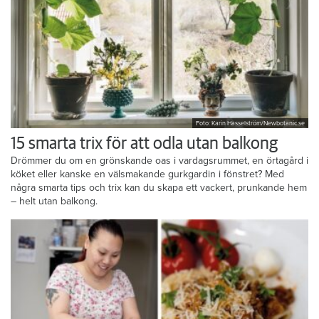
Foto: Karin Hasselström/Newbotanic.se
15 smarta trix för att odla utan balkong
Drömmer du om en grönskande oas i vardagsrummet, en örtagård i
köket eller kanske en välsmakande gurkgardin i fönstret? Med
några smarta tips och trix kan du skapa ett vackert, prunkande hem
– helt utan balkong.