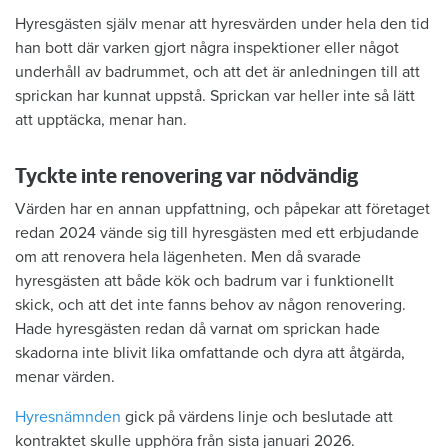
Hyresgästen själv menar att hyresvärden under hela den tid
han bott där varken gjort några inspektioner eller något
underhåll av badrummet, och att det är anledningen till att
sprickan har kunnat uppstå. Sprickan var heller inte så lätt
att upptäcka, menar han.
Tyckte inte renovering var nödvändig
Värden har en annan uppfattning, och påpekar att företaget
redan 2024 vände sig till hyresgästen med ett erbjudande
om att renovera hela lägenheten. Men då svarade
hyresgästen att både kök och badrum var i funktionellt
skick, och att det inte fanns behov av någon renovering.
Hade hyresgästen redan då varnat om sprickan hade
skadorna inte blivit lika omfattande och dyra att åtgärda,
menar värden.
Hyresnämnden
gick på värdens linje och beslutade att
kontraktet skulle upphöra från sista januari 2026.