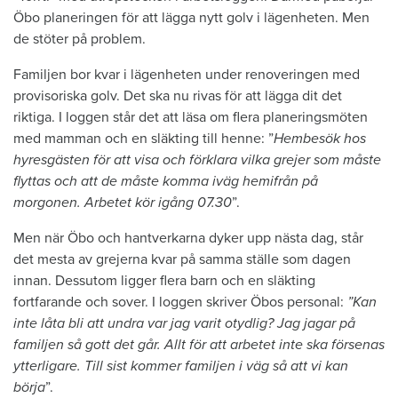
Öbo planeringen för att lägga nytt golv i lägenheten. Men
de stöter på problem.
Familjen bor kvar i lägenheten under renoveringen med
provisoriska golv. Det ska nu rivas för att lägga dit det
riktiga. I loggen står det att läsa om flera planeringsmöten
med mamman och en släkting till henne: ”
Hembesök hos
hyresgästen för att visa och förklara vilka grejer som måste
flyttas och att de måste komma iväg hemifrån på
morgonen. Arbetet kör igång 07.30
”.
Men när Öbo och hantverkarna dyker upp nästa dag, står
det mesta av grejerna kvar på samma ställe som dagen
innan. Dessutom ligger flera barn och en släkting
fortfarande och sover. I loggen skriver Öbos personal:
”Kan
inte låta bli att undra var jag varit otydlig? Jag jagar på
familjen så gott det går. Allt för att arbetet inte ska försenas
ytterligare. Till sist kommer familjen i väg så att vi kan
börja
”.