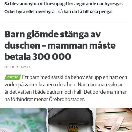
Så blev anonyma vittnesuppgifter avgörande när hyresgäst vräks: ”Problematiskt”
Ockerhyra eller överhyra – så kan du få tillbaka pengar
Barn glömde stänga av
duschen – mamman måste
betala 300 000
30 JULI
KL 08:30
Ett barn med särskilda behov går upp en natt och
ÖREBRO
vrider på vattenkranen i duschen. När mamman vaknar
är det vatten i både badrum och hall. Det borde mamman
ha förhindrat menar Örebrobostäder.