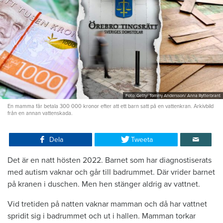
Foto: Getty/ Tommy Andersson/ Anna Rytterbrant
En mamma får betala 300 000 kronor efter att ett barn satt på en vattenkran. Arkivbild
från en annan vattenskada.
Dela
Tweeta
Det är en natt hösten 2022. Barnet som har diagnostiserats
med autism vaknar och går till badrummet. Där vrider barnet
på kranen i duschen. Men hen stänger aldrig av vattnet.
Vid tretiden på natten vaknar mamman och då har vattnet
spridit sig i badrummet och ut i hallen. Mamman torkar