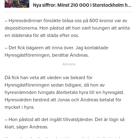
Nya siffror: Minst 210 000 i Storstockholm hyr osäkert – ”motsvarar en hel stad”
– Hyresvärdinnan försökte blåsa oss på 600 kronor var av
depositionerna. Hon påstod att hon varit tvungen att anlita
en städerska för att städa efter oss.
– Det fick bägaren att rinna över. Jag kontaktade
Hyresgästföreningen, berättar Andreas.
Då fick han veta att värden var bekant för
Hyresgästföreningen sedan tidigare, då hon av
hyresnämnden tvingats återbetala hyra till en hyresgäst.
Hyresvärden bestred att Jonas och Andreas betalat för
mycket i hyra.
– Hon påstod att det ingått tillvalstjänster. Det är lögn så
klart, säger Andreas.