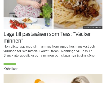
Foto: Frida Ekman
Laga till pastasåsen som Tess: ”Väcker
minnen”
Hon växte upp med sin mammas hemlagade husmanskost och
vurmade för skolmaten. I köket i trean i Rönninge vill Tess Thi
Blanck återuppväcka egna minnen och skapa nya åt sina söner.
Krönikor