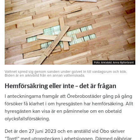
Foto: Arkivbild: Anna Rytterbrant
Foto: Arkivbild: Anna Rytterbrant
Vattnet spred sig genom sanden under golvet in till vardagsrum och kök.
Biden är en arkivbild från en annan vattenskada.
Hemförsäkring eller inte – det är frågan
I anteckningarna framgår att Örebrobostäder gång på gång
försöker få klarhet i om hyresgästen har hemförsäkring. Allt
hyresgästen kan visa är en påminnelse om en obetald
olycksfallsförsäkring.
Det är den 27 juni 2023 och en anställd vid Öbo skriver
”Torrt!” med utropstecken i arbetsloggen. Därmed påbörjar