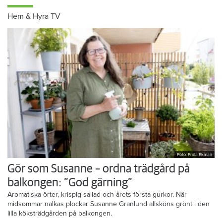
Hem & Hyra TV
Foto: Frida Ekman
Gör som Susanne – ordna trädgård på
balkongen: ”God gärning”
Aromatiska örter, krispig sallad och årets första gurkor. När
midsommar nalkas plockar Susanne Granlund allsköns grönt i den
lilla köksträdgården på balkongen.