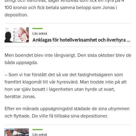
billigt och vantrivas, säger Andreas som fick en hyra på 4
100 kronor och fick betala samma belopp som Jonas i
deposition.
Läs också
Anklagas för hotellverksamhet och överhyra - riskerar hyreskontraktet
Men boendet blev inte långvarigt. Den sista oktober blev de
båda uppsagda.
– Som vi har förstått det så var det fastighetsägaren som
framfört klagomål till vår hyresvärd. Man trodde inte på att
hon var själv bosatt i lägenheten utan hyrde ut svart,
berättar Jonas.
Efter en månads uppsägningstid städade de sina utrymmen
och flyttade. De ville få tillbaka sina depositioner.
Läs också