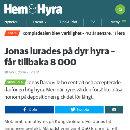
Meny
Nyheter
Lokalt
Tips & Råd
TV
Kompisdealen blev verklighet – 40 år senare: "Flera f
JUST NU
Jonas lurades på dyr hyra –
får tillbaka 8 000
28 APRIL 2009
KL 09:51
​Jonas Darai ville bo centralt och accepterade
STOCKHOLM
därför en hög hyra. Men när hyresvärden försökte blåsa
honom på depositionen gick det för långt.
Dela
Tweeta
​Möblerat rum uthyres på Kungsholmen. För Jonas lät
annonsen perfekt. Månadshyran var 4 050 kronor för ett