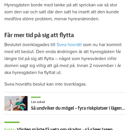
Hyresgästen borde med tanke på att sprickan var så stor
som den var och satt där den satt ha insett att den kunde
medföra större problem, menar hyresnämnden.
Får mer tid på sig att flytta
Beslutet överklagades till
Svea hovrätt
som nu har kommit
med ett beslut. Den enda ändringen är att hyresgästen får
längre tid på sig att flytta – något som hyresvärden inför
domen sagt sig villig att gå med på. Innan 2 november i år
ska hyresgästen ha flyttat ut.
Svea hovrätts beslut kan inte överklagas.
Läs också
Så undviker du mögel – fyra riskplatser i lägenheten: ”Måste städa bort”
Fakta:
Värden måste få veta om skador – så säger lagen