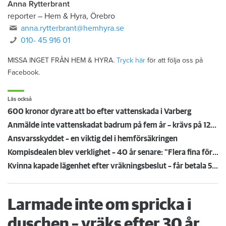
Anna Rytterbrant
reporter
–
Hem & Hyra, Örebro
anna.rytterbrant@hemhyra.se
010- 45 916 01
MISSA INGET FRÅN HEM & HYRA.
Tryck här
för att följa oss på
Facebook.
Läs också
600 kronor dyrare att bo efter vattenskada i Varberg
Anmälde inte vattenskadat badrum på fem år – krävs på 125 000 kronor
Ansvarsskyddet – en viktig del i hemförsäkringen
Kompisdealen blev verklighet – 40 år senare: "Flera fina fördelar med att dela bostad"
Kvinna kapade lägenhet efter vräkningsbeslut – får betala 50 000
Larmade inte om spricka i
duschen – vräks efter 30 år