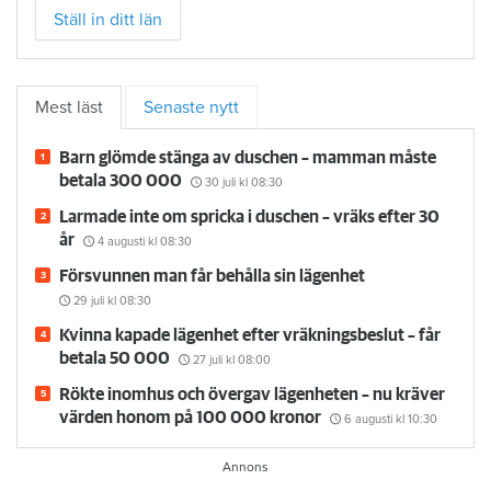
Ställ in ditt län
Mest läst
Senaste nytt
Barn glömde stänga av duschen – mamman måste
betala 300 000
30 juli
kl 08:30
Larmade inte om spricka i duschen – vräks efter 30
år
4 augusti
kl 08:30
Försvunnen man får behålla sin lägenhet
29 juli
kl 08:30
Kvinna kapade lägenhet efter vräkningsbeslut – får
betala 50 000
27 juli
kl 08:00
Rökte inomhus och övergav lägenheten – nu kräver
värden honom på 100 000 kronor
6 augusti
kl 10:30