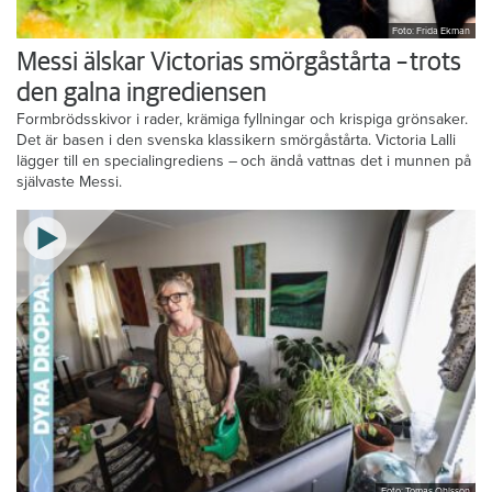
Foto: Frida Ekman
Messi älskar Victorias smörgåstårta – trots
den galna ingrediensen
Formbrödsskivor i rader, krämiga fyllningar och krispiga grönsaker.
Det är basen i den svenska klassikern smörgåstårta. Victoria Lalli
lägger till en specialingrediens – och ändå vattnas det i munnen på
självaste Messi.
Foto: Tomas Ohlsson