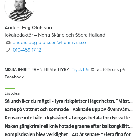
Anders Eeg-Olofsson
lokalredaktör
–
Norra Skåne och Södra Halland
anders.eeg-olofsson@hemhyra.se
010-459 17 12
MISSA INGET FRÅN HEM & HYRA.
Tryck här
för att följa oss på
Facebook.
Läs också
Så undviker du mögel – fyra riskplatser i lägenheten: ”Måste städa bort”
Satte på vattnet och somnade – vaknade upp av översvämning hos grannen
Rensade inte hålet i kylskåpet – tvingas betala för dyr vattenskada
Naken gängkriminell knivhotade granne efter balkongklättring
Kompisdealen blev verklighet – 40 år senare: "Flera fina fördelar med att dela bostad"