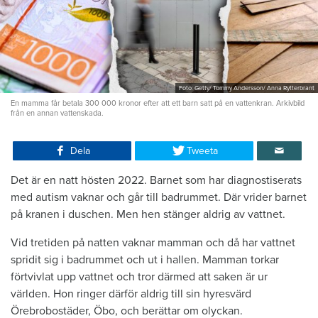
Foto: Getty/ Tommy Andersson/ Anna Rytterbrant
En mamma får betala 300 000 kronor efter att ett barn satt på en vattenkran. Arkivbild
från en annan vattenskada.
Dela
Tweeta
Det är en natt hösten 2022. Barnet som har diagnostiserats
med autism vaknar och går till badrummet. Där vrider barnet
på kranen i duschen. Men hen stänger aldrig av vattnet.
Vid tretiden på natten vaknar mamman och då har vattnet
spridit sig i badrummet och ut i hallen. Mamman torkar
förtvivlat upp vattnet och tror därmed att saken är ur
världen. Hon ringer därför aldrig till sin hyresvärd
Örebrobostäder, Öbo, och berättar om olyckan.