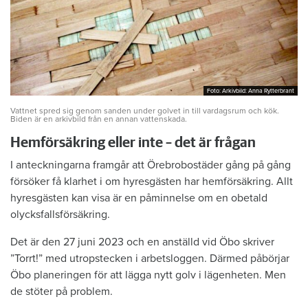
Foto: Arkivbild: Anna Rytterbrant
Foto: Arkivbild: Anna Rytterbrant
Vattnet spred sig genom sanden under golvet in till vardagsrum och kök.
Biden är en arkivbild från en annan vattenskada.
Hemförsäkring eller inte – det är frågan
I anteckningarna framgår att Örebrobostäder gång på gång
försöker få klarhet i om hyresgästen har hemförsäkring. Allt
hyresgästen kan visa är en påminnelse om en obetald
olycksfallsförsäkring.
Det är den 27 juni 2023 och en anställd vid Öbo skriver
”Torrt!” med utropstecken i arbetsloggen. Därmed påbörjar
Öbo planeringen för att lägga nytt golv i lägenheten. Men
de stöter på problem.