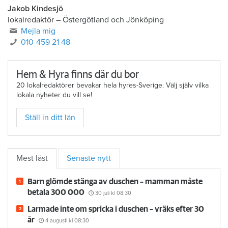
Jakob Kindesjö
lokalredaktör
–
Östergötland och Jönköping
Mejla mig
010-459 21 48
Hem & Hyra finns där du bor
20 lokalredaktörer bevakar hela hyres-Sverige. Välj själv vilka
lokala nyheter du vill se!
Ställ in ditt län
Mest läst
Senaste nytt
Barn glömde stänga av duschen – mamman måste
betala 300 000
30 juli
kl 08:30
Larmade inte om spricka i duschen – vräks efter 30
år
4 augusti
kl 08:30