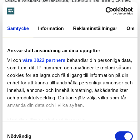
kallade vårdplikt (se faktaruta). Eftersom han inte gick med
på att flytta fick hyresnämnden i Malmö pröva
uppsägningen.
Samtycke
Information
Reklaminställningar
Om
Ansvarsfull användning av dina uppgifter
Vi och
våra 1022 partners
behandlar din personliga data,
som t.ex. ditt IP-nummer, och använder teknologi såsom
cookies för att lagra och få tillgång till information på din
enhet för att kunna tillhandahålla personliga annonser och
innehåll, annons- och innehållsmätning, åskådarinsikter
och produktutveckling. Du kan själv välja vilka som får
använda din data och i vilka syften.
Foto: Hyresnämnden
Foto: Hyresnämnden
Hyresgästen borde ha upptäckt och larmat om glipan i duschväggen, menar
Med din tillåtelse skulle vi även vilja:
domstolarna.
Samla in information om din geografiska plats
Samtyckesval
Hyresgästen själv menar att hyresvärden under hela den tid
Nödvändig
som kan ha en noggrannhet på upp till flera meter