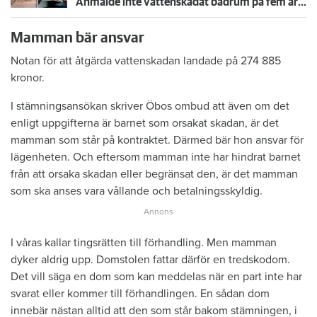
Anmälde inte vattenskadat badrum på fem år – krävs på 125 000 kronor
Mamman bär ansvar
Notan för att åtgärda vattenskadan landade på 274 885
kronor.
I stämningsansökan skriver Öbos ombud att även om det
enligt uppgifterna är barnet som orsakat skadan, är det
mamman som står på kontraktet. Därmed bär hon ansvar för
lägenheten. Och eftersom mamman inte har hindrat barnet
från att orsaka skadan eller begränsat den, är det mamman
som ska anses vara vållande och betalningsskyldig.
I våras kallar tingsrätten till förhandling. Men mamman
dyker aldrig upp. Domstolen fattar därför en tredskodom.
Det vill säga en dom som kan meddelas när en part inte har
svarat eller kommer till förhandlingen. En sådan dom
innebär nästan alltid att den som står bakom stämningen, i