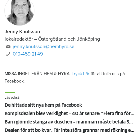
Jenny Knutsson
lokalredaktör
–
Östergötland och Jönköping
jenny.knutsson@hemhyra.se
010-459 21 49
MISSA INGET FRÅN HEM & HYRA.
Tryck här
för att följa oss på
Facebook.
Läs också
De hittade sitt nya hem på Facebook
Kompisdealen blev verklighet – 40 år senare: "Flera fina fördelar med att dela bostad"
Barn glömde stänga av duschen – mamman måste betala 300 000
Dealen för att bo kvar: Får inte störa grannar med rökning eller utsätta dem för brandfara