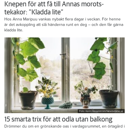
Knepen för att få till Annas morots-
tekakor: ”Kladda lite”
Hos Anna Maripuu vankas nybakt flera dagar i veckan. För henne
är det avkoppling att slå händerna runt en deg – och den får gärna
kladda lite.
Foto: Karin Hasselström/Newbotanic.se
15 smarta trix för att odla utan balkong
Drömmer du om en grönskande oas i vardagsrummet, en örtagård i