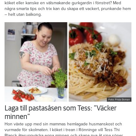
köket eller kanske en välsmakande gurkgardin i fönstret? Med
några smarta tips och trix kan du skapa ett vackert, prunkande hem
– helt utan balkong.
Foto: Frida Ekman
Laga till pastasåsen som Tess: ”Väcker
minnen”
Hon växte upp med sin mammas hemlagade husmanskost och
vurmade för skolmaten. I köket i trean i Rönninge vill Tess Thi
Blanck återuppväcka egna minnen och skapa nya åt sina söner.