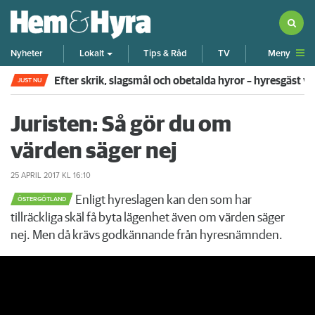
Meny
Nyheter
Lokalt
Tips & Råd
TV
Efter skrik, slagsmål och obetalda hyror – hyresgäst v
JUST NU
Juristen: Så gör du om
värden säger nej
25 APRIL 2017
KL 16:10
Enligt hyreslagen kan den som har
ÖSTERGÖTLAND
tillräckliga skäl få byta lägenhet även om värden säger
nej. Men då krävs godkännande från hyresnämnden.