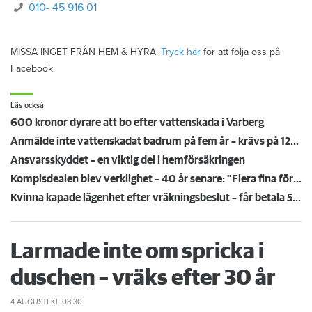
010- 45 916 01
MISSA INGET FRÅN HEM & HYRA.
Tryck här
för att följa oss på
Facebook.
Läs också
600 kronor dyrare att bo efter vattenskada i Varberg
Anmälde inte vattenskadat badrum på fem år – krävs på 125 000 kronor
Ansvarsskyddet – en viktig del i hemförsäkringen
Kompisdealen blev verklighet – 40 år senare: "Flera fina fördelar med att dela bostad"
Kvinna kapade lägenhet efter vräkningsbeslut – får betala 50 000
Larmade inte om spricka i
duschen – vräks efter 30 år
4 AUGUSTI
KL 08:30