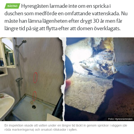
Hyresgästen larmade inte om en spricka i
BÅSTAD
duschen som medförde en omfattande vattenskada. Nu
måste han lämna lägenheten efter drygt 30 år men får
längre tid på sig att flytta efter att domen överklagats.
Foto: Hyresnämnden
En inspektion visade att vatten under en längre tid läckt in genom sprickor i väggen (de
röda markeringarna) och orsakat rötskador i syllen.