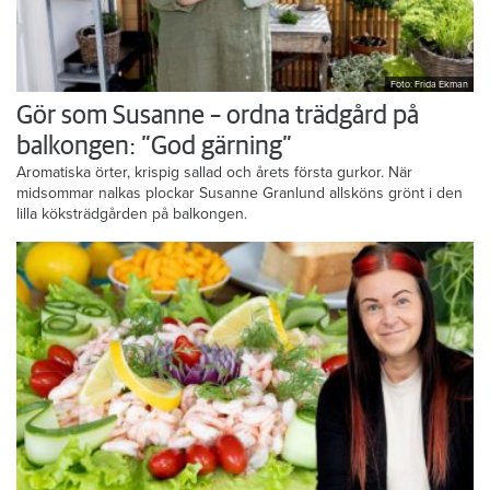
Foto: Frida Ekman
Gör som Susanne – ordna trädgård på
balkongen: ”God gärning”
Aromatiska örter, krispig sallad och årets första gurkor. När
midsommar nalkas plockar Susanne Granlund allsköns grönt i den
lilla köksträdgården på balkongen.