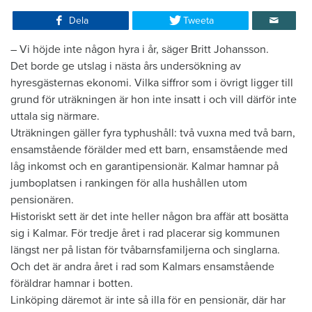
Dela
Tweeta
– Vi höjde inte någon hyra i år, säger Britt Johansson.
Det borde ge utslag i nästa års undersökning av
hyresgästernas ekonomi. Vilka siffror som i övrigt ligger till
grund för uträkningen är hon inte insatt i och vill därför inte
uttala sig närmare.
Uträkningen gäller fyra typhushåll: två vuxna med två barn,
ensamstående förälder med ett barn, ensamstående med
låg inkomst och en garantipensionär. Kalmar hamnar på
jumboplatsen i rankingen för alla hushållen utom
pensionären.
Historiskt sett är det inte heller någon bra affär att bosätta
sig i Kalmar. För tredje året i rad placerar sig kommunen
längst ner på listan för tvåbarnsfamiljerna och singlarna.
Och det är andra året i rad som Kalmars ensamstående
föräldrar hamnar i botten.
Linköping däremot är inte så illa för en pensionär, där har