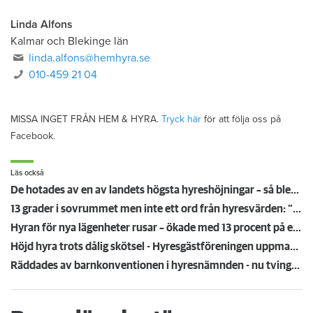
Linda Alfons
Kalmar och Blekinge län
linda.alfons@hemhyra.se
010-459 21 04
MISSA INGET FRÅN HEM & HYRA.
Tryck här
för att följa oss på
Facebook.
Läs också
De hotades av en av landets högsta hyreshöjningar – så blev det
13 grader i sovrummet men inte ett ord från hyresvärden: ”Helt otroligt alltså"
Hyran för nya lägenheter rusar – ökade med 13 procent på ett år
Höjd hyra trots dålig skötsel - Hyresgästföreningen uppmanar boende att inte betala
Räddades av barnkonventionen i hyresnämnden - nu tvingas mannen flytta: ”Inte förvånad”