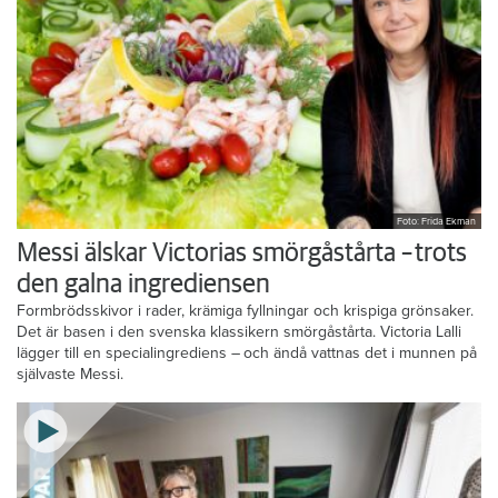
Foto: Frida Ekman
Messi älskar Victorias smörgåstårta – trots
den galna ingrediensen
Formbrödsskivor i rader, krämiga fyllningar och krispiga grönsaker.
Det är basen i den svenska klassikern smörgåstårta. Victoria Lalli
lägger till en specialingrediens – och ändå vattnas det i munnen på
självaste Messi.