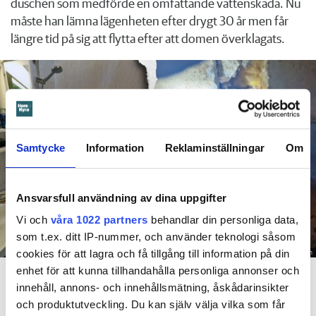
duschen som medförde en omfattande vattenskada. Nu
måste han lämna lägenheten efter drygt 30 år men får
längre tid på sig att flytta efter att domen överklagats.
Samtycke
Information
Reklaminställningar
Om
Ansvarsfull användning av dina uppgifter
Vi och
våra 1022 partners
behandlar din personliga data,
som t.ex. ditt IP-nummer, och använder teknologi såsom
cookies för att lagra och få tillgång till information på din
Foto: Hyresnämnden
En inspektion visade att vatten under en längre tid läckt in genom sprickor i väggen (de
enhet för att kunna tillhandahålla personliga annonser och
röda markeringarna) och orsakat rötskador i syllen.
innehåll, annons- och innehållsmätning, åskådarinsikter
och produktutveckling. Du kan själv välja vilka som får
Dela
Tweeta