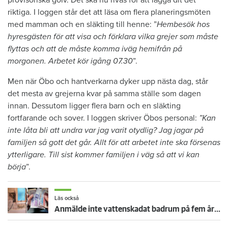
riktiga. I loggen står det att läsa om flera planeringsmöten
med mamman och en släkting till henne: ”
Hembesök hos
hyresgästen för att visa och förklara vilka grejer som måste
flyttas och att de måste komma iväg hemifrån på
morgonen. Arbetet kör igång 07.30
”.
Men när Öbo och hantverkarna dyker upp nästa dag, står
det mesta av grejerna kvar på samma ställe som dagen
innan. Dessutom ligger flera barn och en släkting
fortfarande och sover. I loggen skriver Öbos personal:
”Kan
inte låta bli att undra var jag varit otydlig? Jag jagar på
familjen så gott det går. Allt för att arbetet inte ska försenas
ytterligare. Till sist kommer familjen i väg så att vi kan
börja
”.
Läs också
Anmälde inte vattenskadat badrum på fem år – krävs på 125 000 kronor