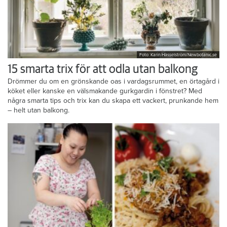
Foto: Karin Hasselström/Newbotanic.se
15 smarta trix för att odla utan balkong
Drömmer du om en grönskande oas i vardagsrummet, en örtagård i
köket eller kanske en välsmakande gurkgardin i fönstret? Med
några smarta tips och trix kan du skapa ett vackert, prunkande hem
– helt utan balkong.