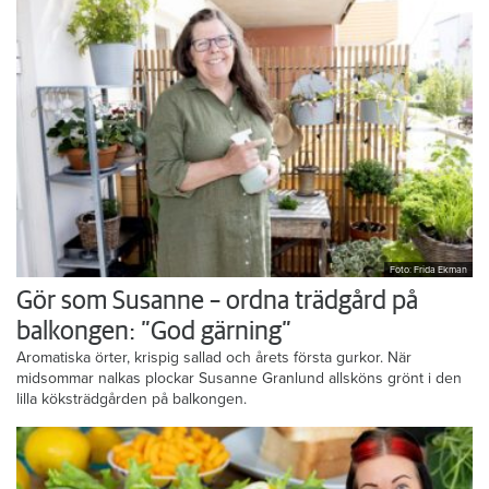
Foto: Frida Ekman
Gör som Susanne – ordna trädgård på
balkongen: ”God gärning”
Aromatiska örter, krispig sallad och årets första gurkor. När
midsommar nalkas plockar Susanne Granlund allsköns grönt i den
lilla köksträdgården på balkongen.