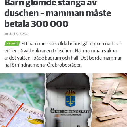
Barn glömde stänga av
duschen – mamman måste
betala 300 000
30 JULI
KL 08:30
Ett barn med särskilda behov går upp en natt och
ÖREBRO
vrider på vattenkranen i duschen. När mamman vaknar
är det vatten i både badrum och hall. Det borde mamman
ha förhindrat menar Örebrobostäder.