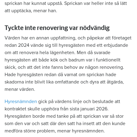
sprickan har kunnat uppstå. Sprickan var heller inte så lätt
att upptäcka, menar han.
Tyckte inte renovering var nödvändig
Värden har en annan uppfattning, och påpekar att företaget
redan 2024 vände sig till hyresgästen med ett erbjudande
om att renovera hela lägenheten. Men då svarade
hyresgästen att både kök och badrum var i funktionellt
skick, och att det inte fanns behov av någon renovering.
Hade hyresgästen redan då varnat om sprickan hade
skadorna inte blivit lika omfattande och dyra att åtgärda,
menar värden.
Hyresnämnden
gick på värdens linje och beslutade att
kontraktet skulle upphöra från sista januari 2026.
Hyresgästen borde med tanke på att sprickan var så stor
som den var och satt där den satt ha insett att den kunde
medföra större problem, menar hyresnämnden.