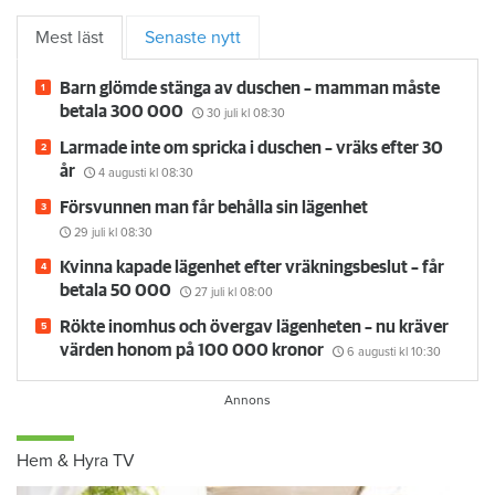
Mest läst
Senaste nytt
Barn glömde stänga av duschen – mamman måste
betala 300 000
30 juli
kl 08:30
Larmade inte om spricka i duschen – vräks efter 30
år
4 augusti
kl 08:30
Försvunnen man får behålla sin lägenhet
29 juli
kl 08:30
Kvinna kapade lägenhet efter vräkningsbeslut – får
betala 50 000
27 juli
kl 08:00
Rökte inomhus och övergav lägenheten – nu kräver
värden honom på 100 000 kronor
6 augusti
kl 10:30
Hem & Hyra TV