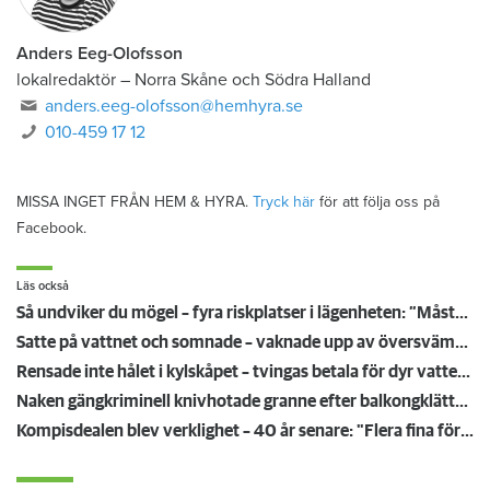
Anders Eeg-Olofsson
lokalredaktör
–
Norra Skåne och Södra Halland
anders.eeg-olofsson@hemhyra.se
010-459 17 12
MISSA INGET FRÅN HEM & HYRA.
Tryck här
för att följa oss på
Facebook.
Läs också
Så undviker du mögel – fyra riskplatser i lägenheten: ”Måste städa bort”
Satte på vattnet och somnade – vaknade upp av översvämning hos grannen
Rensade inte hålet i kylskåpet – tvingas betala för dyr vattenskada
Naken gängkriminell knivhotade granne efter balkongklättring
Kompisdealen blev verklighet – 40 år senare: "Flera fina fördelar med att dela bostad"