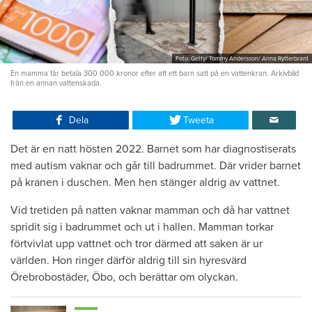
Foto: Getty/ Tommy Andersson/ Anna Rytterbrant
En mamma får betala 300 000 kronor efter att ett barn satt på en vattenkran. Arkivbild
från en annan vattenskada.
Dela
Tweeta
Det är en natt hösten 2022. Barnet som har diagnostiserats
med autism vaknar och går till badrummet. Där vrider barnet
på kranen i duschen. Men hen stänger aldrig av vattnet.
Vid tretiden på natten vaknar mamman och då har vattnet
spridit sig i badrummet och ut i hallen. Mamman torkar
förtvivlat upp vattnet och tror därmed att saken är ur
världen. Hon ringer därför aldrig till sin hyresvärd
Örebrobostäder, Öbo, och berättar om olyckan.