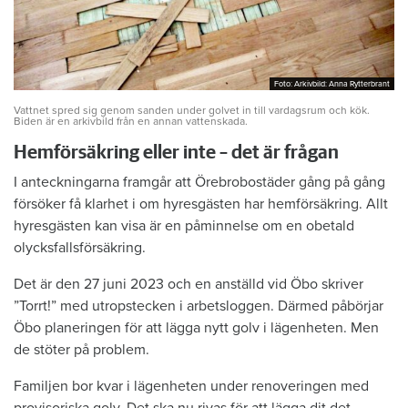
Foto: Arkivbild: Anna Rytterbrant
Foto: Arkivbild: Anna Rytterbrant
Vattnet spred sig genom sanden under golvet in till vardagsrum och kök.
Biden är en arkivbild från en annan vattenskada.
Hemförsäkring eller inte – det är frågan
I anteckningarna framgår att Örebrobostäder gång på gång
försöker få klarhet i om hyresgästen har hemförsäkring. Allt
hyresgästen kan visa är en påminnelse om en obetald
olycksfallsförsäkring.
Det är den 27 juni 2023 och en anställd vid Öbo skriver
”Torrt!” med utropstecken i arbetsloggen. Därmed påbörjar
Öbo planeringen för att lägga nytt golv i lägenheten. Men
de stöter på problem.
Familjen bor kvar i lägenheten under renoveringen med
provisoriska golv. Det ska nu rivas för att lägga dit det