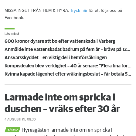
MISSA INGET FRÅN HEM & HYRA.
Tryck här
för att följa oss på
Facebook.
Läs också
600 kronor dyrare att bo efter vattenskada i Varberg
Anmälde inte vattenskadat badrum på fem år – krävs på 125 000 kronor
Ansvarsskyddet – en viktig del i hemförsäkringen
Kompisdealen blev verklighet – 40 år senare: "Flera fina fördelar med att dela bostad"
Kvinna kapade lägenhet efter vräkningsbeslut – får betala 50 000
Larmade inte om spricka i
duschen – vräks efter 30 år
4 AUGUSTI
KL 08:30
Hyresgästen larmade inte om en spricka i
BÅSTAD