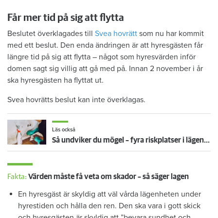
Får mer tid på sig att flytta
Beslutet överklagades till
Svea hovrätt
som nu har kommit
med ett beslut. Den enda ändringen är att hyresgästen får
längre tid på sig att flytta – något som hyresvärden inför
domen sagt sig villig att gå med på. Innan 2 november i år
ska hyresgästen ha flyttat ut.
Svea hovrätts beslut kan inte överklagas.
Läs också
Så undviker du mögel – fyra riskplatser i lägenheten: ”Måste städa bort”
Fakta:
Värden måste få veta om skador – så säger lagen
En hyresgäst är skyldig att väl vårda lägenheten under
hyrestiden och hålla den ren. Den ska vara i gott skick
och hyresgästen är skyldig att ”bevara sundhet och