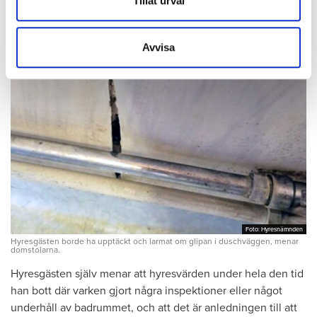
Tillåt urval
uppsägningen.
information som du har tillhandahållit eller som de har
samlat in när du har använt deras tjänster.
Avvisa
Foto: Hyresnämnden
Foto: Hyresnämnden
Hyresgästen borde ha upptäckt och larmat om glipan i duschväggen, menar
domstolarna.
Hyresgästen själv menar att hyresvärden under hela den tid
han bott där varken gjort några inspektioner eller något
underhåll av badrummet, och att det är anledningen till att