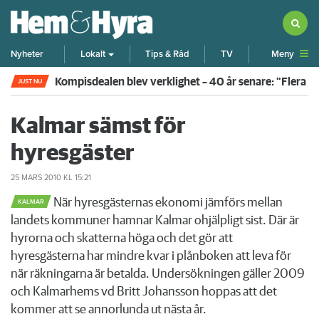
Meny
Nyheter
Lokalt
Tips & Råd
TV
Kompisdealen blev verklighet – 40 år senare: "Flera f
JUST NU
Kalmar sämst för
hyresgäster
25 MARS 2010
KL 15:21
När hyresgästernas ekonomi jämförs mellan
KALMAR
landets kommuner hamnar Kalmar ohjälpligt sist. Där är
hyrorna och skatterna höga och det gör att
hyresgästerna har mindre kvar i plånboken att leva för
när räkningarna är betalda. Undersökningen gäller 2009
och Kalmarhems vd Britt Johansson hoppas att det
kommer att se annorlunda ut nästa år.