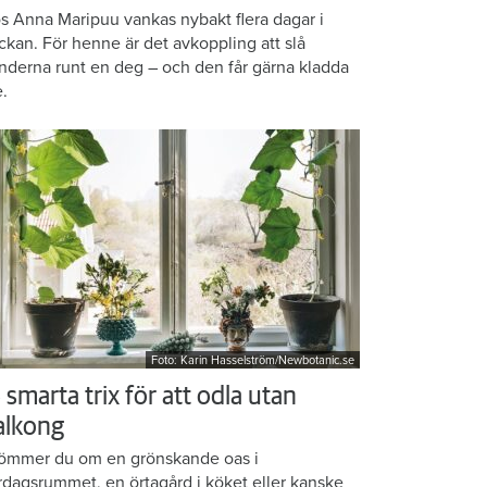
s Anna Maripuu vankas nybakt flera dagar i
ckan. För henne är det avkoppling att slå
nderna runt en deg – och den får gärna kladda
e.
Foto: Karin Hasselström/Newbotanic.se
 smarta trix för att odla utan
alkong
ömmer du om en grönskande oas i
rdagsrummet, en örtagård i köket eller kanske