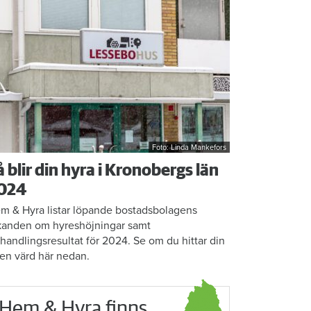
Foto: Linda Mankefors
å blir din hyra i Kronobergs län
024
m & Hyra listar löpande bostadsbolagens
kanden om hyreshöjningar samt
rhandlingsresultat för 2024. Se om du hittar din
en värd här nedan.
Hem & Hyra finns