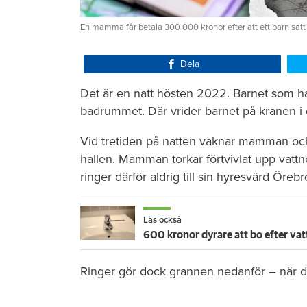
En mamma får betala 300 000 kronor efter att ett barn satt
Dela
Det är en natt hösten 2022. Barnet som ha
badrummet. Där vrider barnet på kranen i 
Vid tretiden på natten vaknar mamman och 
hallen. Mamman torkar förtvivlat upp vattn
ringer därför aldrig till sin hyresvärd Öre
Läs också
600 kronor dyrare att bo efter vat
Ringer gör dock grannen nedanför – när de