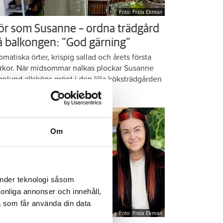
Foto: Frida Ekman
ör som Susanne – ordna trädgård
å balkongen: ”God gärning”
omatiska örter, krispig sallad och årets första
rkor. När midsommar nalkas plockar Susanne
anlund allsköns grönt i den lilla köksträdgården
 balkongen.
Om
änder teknologi såsom
rsonliga annonser och innehåll,
a som får använda din data
Foto: Frida Ekman