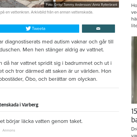
Ho
Foto: Getty/ Tommy Andersson/ Anna Rytterbrant
ve
 på en vattenkran. Arkivbild från en annan vattenskada.
hä
lit
Tweeta
r diagnostiserats med autism vaknar och går till
duschen. Men hen stänger aldrig av vattnet.
då har vattnet spridit sig i badrummet och ut i
et och tror därmed att saken är ur världen. Hon
brobostäder, Öbo, och berättar om olyckan.
tenskada i Varberg
15
b
t börjar läcka vatten genom taket.
Dr
va