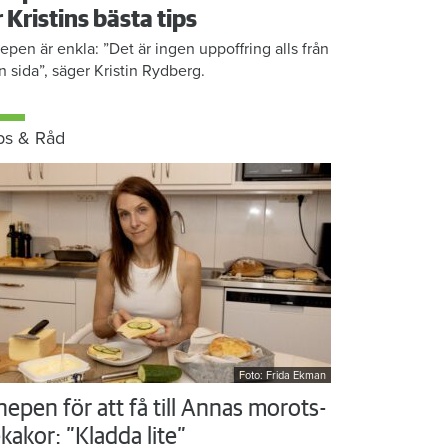
r Kristins bästa tips
epen är enkla: ”Det är ingen uppoffring alls från
n sida”, säger Kristin Rydberg.
ps & Råd
Foto: Frida Ekman
nepen för att få till Annas morots-
kakor: ”Kladda lite”