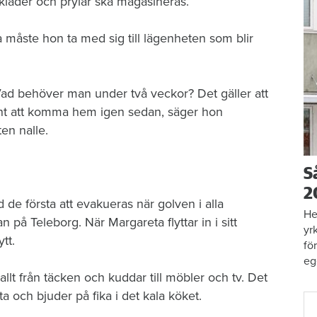
kläder och prylar ska magasineras.
åste hon ta med sig till lägenheten som blir
. Vad behöver man under två veckor? Det gäller att
könt att komma hem igen sedan, säger hon
en nalle.
S
2
de första att evakueras när golven i alla
He
 på Teleborg. När Margareta flyttar in i sitt
yr
ytt.
fö
eg
allt från täcken och kuddar till möbler och tv. Det
a och bjuder på fika i det kala köket.