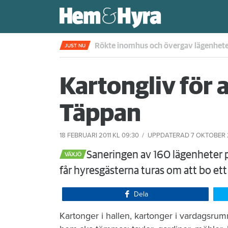
Pensionären begick övergrepp mot gra
JUST NU
Kartongliv för a
Täppan
18 FEBRUARI 2011
KL 09:30
UPPDATERAD
7 OKTOBER 
​Saneringen av 160 lägenheter p
VÄXJÖ
får hyresgästerna turas om att bo ett
Dela
Kartonger i hallen, kartonger i vardagsrum