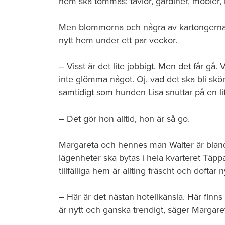
hem ska tömmas; tavlor, gardiner, möbler, 
Men blommorna och några av kartongerna m
nytt hem under ett par veckor.
– Visst är det lite jobbigt. Men det får gå
inte glömma något. Oj, vad det ska bli s
samtidigt som hunden Lisa snuttar på en lit
– Det gör hon alltid, hon är så go.
Margareta och hennes man Walter är bland 
lägenheter ska bytas i hela kvarteret Täppan
tillfälliga hem är allting fräscht och doftar n
– Här är det nästan hotellkänsla. Här finns 
är nytt och ganska trendigt, säger Margaret