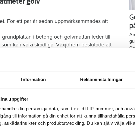
atmeter golv
G
et. För ett par år sedan uppmärksammades att
p
Ar
grundplattan i betong och golvmattan leder till
gu
 som kan vara skadliga. Växjöhem beslutade att
Gr
på
kronor och arbetet ska vara klart i september
ektet; sanerare, golvläggare, elektriker och
Information
Reklaminställningar
nheter i taget, under två, tre veckor beroende på
lägenhet under storhelger och semester. De
de inte kan bo i sina hem.
ina uppgifter
handlar din personliga data, som t.ex. ditt IP-nummer, och anv
illgång till information på din enhet för att kunna tillhandahålla pe
ölja oss på Facebook.
, åskådarinsikter och produktutveckling. Du kan själv välja vilk