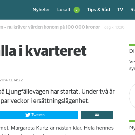
Nyheter
Lokalt
Tips & Råd
TV
R
nnflickan – nu vräks han
Idag kl 08:30
lla i kvarteret
Di
Ve
sy
2014
KL 14:22
å Ljungfällevägen har startat. Under två år
 par veckor i ersättningslägenhet.
Tweeta
Ny
met. Margareta Kurtz är nästan klar. Hela hennes