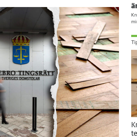
ä
Kn
mi
Ti
K
te