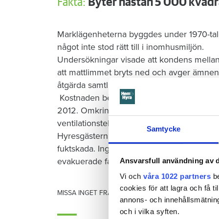
Fakta:
Byter nästan 5 000 kvadr
Marklägenheterna byggdes under 1970-tal
något inte stod rätt till i inomhusmiljön.
Undersökningar visade att kondens mellan 
att mattlimmet bryts ned och avger ämnen
åtgärda samtliga lägenheter.
Kostnaden beräknas till drygt 23 miljoner 
2012. Omkring tio hantverkare jobbar i proj
ventilationstekniker.
Samtycke
Hyresgästerna flyttar ut växelvis, två läge
fuktskada. Ingen behöver bo i ersättnings
evakuerade får hyresreduktion för den tid 
Ansvarsfull användning av d
Vi och
våra 1022 partners
be
cookies för att lagra och få t
MISSA INGET FRÅN HEM & HYRA.
Tryck här
för att f
annons- och innehållsmätning
och i vilka syften.