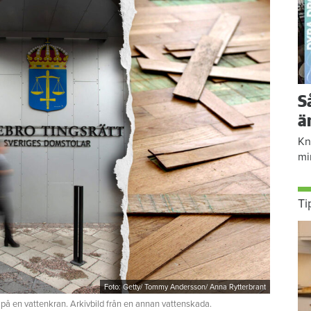
S
ä
Kn
mi
Ti
Foto: Getty/ Tommy Andersson/ Anna Rytterbrant
 på en vattenkran. Arkivbild från en annan vattenskada.