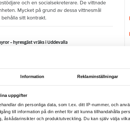
stödjare och en socialsekreterare. De vittnade
enheten. Mycket på grund av dessa vittnesmål
behålla sitt kontrakt.
hyror – hyresgäst vräks i Uddevalla
lsa och har redan en gång tidigare blivit uppsagd
Information
Reklaminställningar
ätt. I överklagandet har bolaget släppt frågan om
ina uppgifter
på att lägenheten använts till brottslig
handlar din personliga data, som t.ex. ditt IP-nummer, och anv
illgång till information på din enhet för att kunna tillhandahålla pe
H
, åskådarinsikter och produktutveckling. Du kan själv välja vilk
ar hovrätten att mannen får sägas upp.