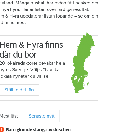
taland. Många hushåll har redan fått besked om
n nya hyra. Här är listan över färdiga resultat.
m & Hyra uppdaterar listan löpande – se om din
rd finns med.
Hem & Hyra finns
där du bor
20 lokalredaktörer bevakar hela
hyres-Sverige. Välj själv vilka
lokala nyheter du vill se!
Ställ in ditt län
Mest läst
Senaste nytt
Barn glömde stänga av duschen –