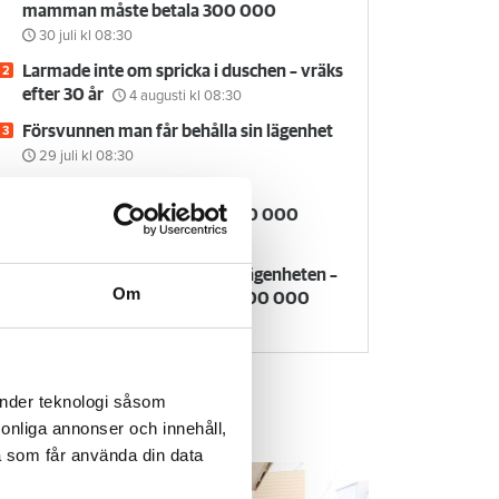
mamman måste betala 300 000
30 juli
kl 08:30
Larmade inte om spricka i duschen – vräks
efter 30 år
4 augusti
kl 08:30
Försvunnen man får behålla sin lägenhet
29 juli
kl 08:30
Kvinna kapade lägenhet efter
vräkningsbeslut – får betala 50 000
27 juli
kl 08:00
Rökte inomhus och övergav lägenheten –
Om
nu kräver värden honom på 100 000
kronor
6 augusti
kl 10:30
änder teknologi såsom
rsonliga annonser och innehåll,
em & Hyra TV
a som får använda din data