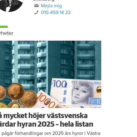
Mejla mig
010-459 14 22
heter
å mycket höjer västsvenska
ärdar hyran 2025 – hela listan
 pågår förhandlingar om 2025 års hyror i Västra