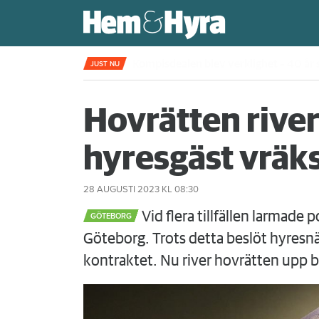
Kompisdealen blev verklighet – 40 år s
JUST NU
Hovrätten river
hyresgäst vräks
28 AUGUSTI 2023
KL 08:30
Vid flera tillfällen larmade 
GÖTEBORG
Göteborg. Trots detta beslöt hyresn
kontraktet. Nu river hovrätten upp 