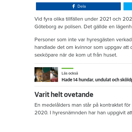
Dela
Vid fyra olika tillfällen under 2021 och 
Göteborg av polisen. Det gällde en lägenhe
Personer som inte var hyresgästen verkade 
handlade det om kvinnor som uppgav att d
sexköpare när de kom ut från huset.
Läs också
Hade 14 hundar, undulat och sköl
Varit helt ovetande
En medelålders man står på kontraktet fö
2020. I hyresnämnden har han uppgivit att