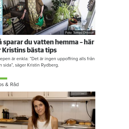
Foto: Tomas Ohlsson
å sparar du vatten hemma – här
r Kristins bästa tips
epen är enkla: ”Det är ingen uppoffring alls från
n sida”, säger Kristin Rydberg.
ps & Råd