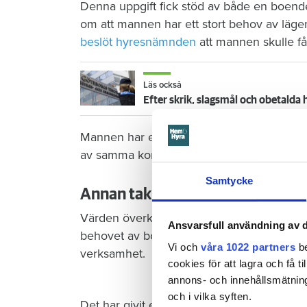
Denna uppgift fick stöd av både en boende
om att mannen har ett stort behov av läg
beslöt hyresnämnden
att mannen skulle få 
Läs också
Efter skrik, slagsmål och obetalda 
Mannen har en lång historia av psykisk ohä
av samma kommunala hyresvärd.
Samtycke
Annan taktik i hovrätten
Värden överklagade beslutet till Svea hovr
Ansvarsfull användning av d
behovet av bostaden och fokuserar i stället 
Vi och
våra 1022 partners
be
verksamhet.
cookies för att lagra och få t
annons- och innehållsmätning
och i vilka syften.
Det har givit ett annat resultat. Nu beslut