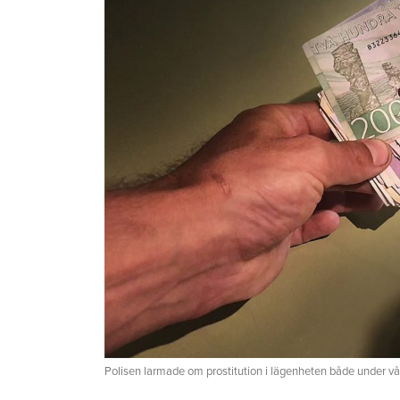
Polisen larmade om prostitution i lägenheten både under 