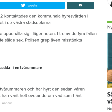
Tweeta
2022 kontaktades den kommunala hyresvärden i
t i de västra stadsdelarna.
Ny
uppehålla sig i lägenheten. I tre av de fyra fallen
e sålde sex. Polisen grep även misstänkta
dpadda – i en tvårummare
r tvårummaren och har hyrt den sedan våren
S
 han varit helt ovetande om vad som hänt.
v
Nu