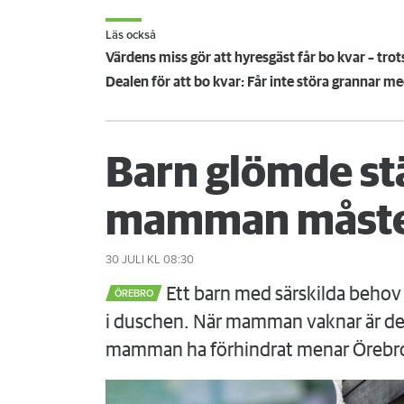
Läs också
Värdens miss gör att hyresgäst får bo kvar – trot
Dealen för att bo kvar: Får inte störa grannar m
Barn glömde st
mamman måste
30 JULI
KL 08:30
Ett barn med särskilda behov 
ÖREBRO
i duschen. När mamman vaknar är det
mamman ha förhindrat menar Örebr