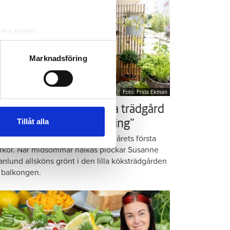
lera meter
ryck)
ljsektionen
. Du kan ändra
Marknadsföring
Foto: Frida Ekman
andahålla funktioner för
n information från din enhet
ör som Susanne – ordna trädgård
 tur kombinera informationen
Tillåt alla
å balkongen: ”God gärning”
deras tjänster.
omatiska örter, krispig sallad och årets första
rkor. När midsommar nalkas plockar Susanne
anlund allsköns grönt i den lilla köksträdgården
 balkongen.