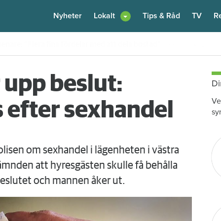
Nyheter
Lokalt
Tips & Råd
TV
R
enare: "Flera fina fördelar med att dela bostad"
6 augusti
kl 12:00
 upp beslut:
Di
Ve
 efter sexhandel
sy
polisen om sexhandel i lägenheten i västra
ämnden att hyresgästen skulle få behålla
beslutet och mannen åker ut.