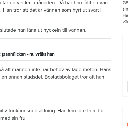
efär en vecka i månaden. Då har han låtit en vän
Gö
si
Han tror att det är vännen som hyrt ut svart i
He
vä
lutade han låna ut nyckeln till vännen.
grannflickan – nu vräks han
å att mannen inte har behov av lägenheten. Hans
i en annan stadsdel. Bostadsbolaget tror att han
iv funktionsnedsättning. Han kan inte ta in för
med sin fru.