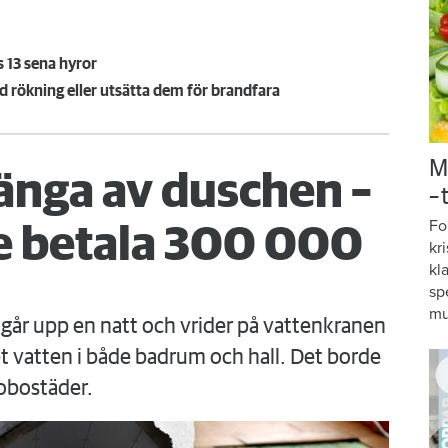
s 13 sena hyror
ed rökning eller utsätta dem för brandfara
M
änga av duschen –
–
Fo
 betala 300 000
kr
kl
sp
mu
går upp en natt och vrider på vattenkranen
 vatten i både badrum och hall. Det borde
obostäder.