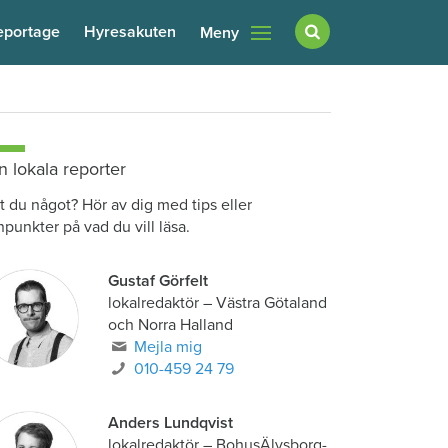
eportage
Hyresakuten
Meny
n lokala reporter
t du något? Hör av dig med tips eller
npunkter på vad du vill läsa.
Gustaf Görfelt
lokalredaktör
–
Västra Götaland
och Norra Halland
Mejla mig
010-459 24 79
Anders Lundqvist
lokalredaktör
–
BohusÄlvsborg-