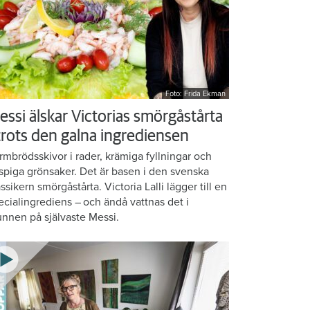
Foto: Frida Ekman
essi älskar Victorias smörgåstårta
 trots den galna ingrediensen
rmbrödsskivor i rader, krämiga fyllningar och
ispiga grönsaker. Det är basen i den svenska
assikern smörgåstårta. Victoria Lalli lägger till en
ecialingrediens – och ändå vattnas det i
nnen på självaste Messi.