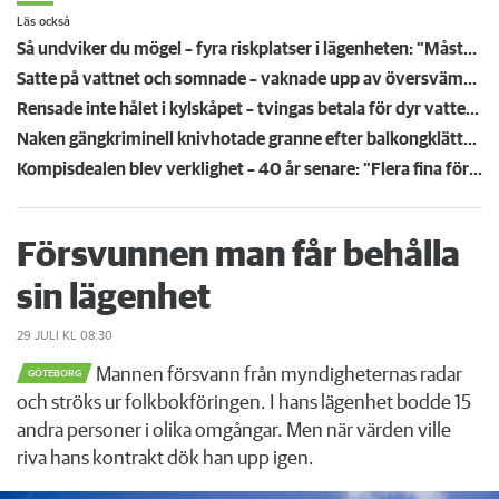
Läs också
Så undviker du mögel – fyra riskplatser i lägenheten: ”Måste städa bort”
Satte på vattnet och somnade – vaknade upp av översvämning hos grannen
Rensade inte hålet i kylskåpet – tvingas betala för dyr vattenskada
Naken gängkriminell knivhotade granne efter balkongklättring
Kompisdealen blev verklighet – 40 år senare: "Flera fina fördelar med att dela bostad"
Försvunnen man får behålla
sin lägenhet
29 JULI
KL 08:30
Mannen försvann från myndigheternas radar
GÖTEBORG
och ströks ur folkbokföringen. I hans lägenhet bodde 15
andra personer i olika omgångar. Men när värden ville
riva hans kontrakt dök han upp igen.