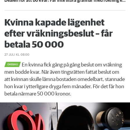
Dealen för att bo kvar: Får inte störa grannar med rökning eller utsätta dem för brandfara
Kvinna kapade lägenhet
efter vräkningsbeslut – får
betala 50 000
27 JULI
KL 08:00
En kvinna fick gång på gång beslut om vräkning
ÖREBRO
men bodde kvar. När även tingsrätten fattat beslut om
att kvinnan skulle lämna bostaden omedelbart, stannade
hon kvar i ytterligare dryga fem månader. För det får hon
betala närmare 50 000 kronor.