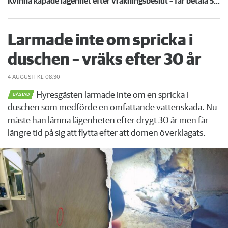
Kvinna kapade lägenhet efter vräkningsbeslut – får betala 50 000
Larmade inte om spricka i
duschen – vräks efter 30 år
4 AUGUSTI
KL 08:30
Hyresgästen larmade inte om en spricka i
BÅSTAD
duschen som medförde en omfattande vattenskada. Nu
måste han lämna lägenheten efter drygt 30 år men får
längre tid på sig att flytta efter att domen överklagats.