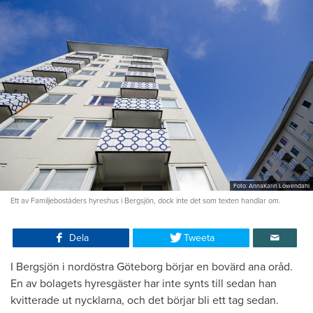
Foto: AnnaKarin Löwendahl
Ett av Familjebostäders hyreshus i Bergsjön, dock inte det som texten handlar om.
Dela
Tweeta
I Bergsjön i nordöstra Göteborg börjar en bovärd ana oråd.
En av bolagets hyresgäster har inte synts till sedan han
kvitterade ut nycklarna, och det börjar bli ett tag sedan.