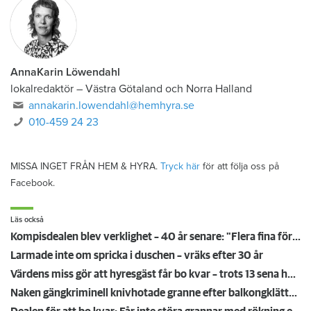
AnnaKarin Löwendahl
lokalredaktör
–
Västra Götaland och Norra Halland
annakarin.lowendahl@hemhyra.se
010-459 24 23
MISSA INGET FRÅN HEM & HYRA.
Tryck här
för att följa oss på
Facebook.
Läs också
Kompisdealen blev verklighet – 40 år senare: "Flera fina fördelar med att dela bostad"
Larmade inte om spricka i duschen – vräks efter 30 år
Värdens miss gör att hyresgäst får bo kvar – trots 13 sena hyror
Naken gängkriminell knivhotade granne efter balkongklättring