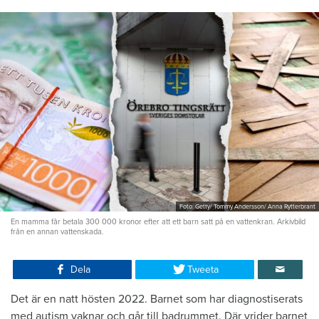
Foto: Getty/ Tommy Andersson/ Anna Rytterbrant
En mamma får betala 300 000 kronor efter att ett barn satt på en vattenkran. Arkivbild
från en annan vattenskada.
Dela
Tweeta
Det är en natt hösten 2022. Barnet som har diagnostiserats
med autism vaknar och går till badrummet. Där vrider barnet