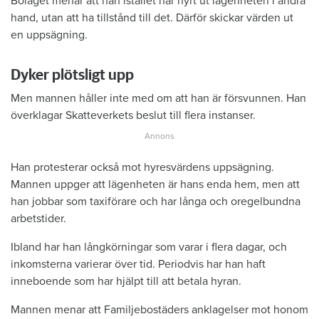
Bolaget menar att han istället har hyrt ut lägenheten i andra
hand, utan att ha tillstånd till det. Därför skickar värden ut
en uppsägning.
Dyker plötsligt upp
Men mannen håller inte med om att han är försvunnen. Han
överklagar Skatteverkets beslut till flera instanser.
Han protesterar också mot hyresvärdens uppsägning.
Mannen uppger att lägenheten är hans enda hem, men att
han jobbar som taxiförare och har långa och oregelbundna
arbetstider.
Ibland har han långkörningar som varar i flera dagar, och
inkomsterna varierar över tid. Periodvis har han haft
inneboende som har hjälpt till att betala hyran.
Mannen menar att Familjebostäders anklagelser mot honom