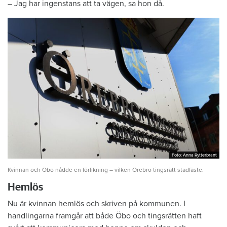
– Jag har ingenstans att ta vägen, sa hon då.
Foto: Anna Rytterbrant
Foto: Anna Rytterbrant
Kvinnan och Öbo nådde en förlikning – vilken Örebro tingsrätt stadfäste.
Hemlös
Nu är kvinnan hemlös och skriven på kommunen. I
handlingarna framgår att både Öbo och tingsrätten haft