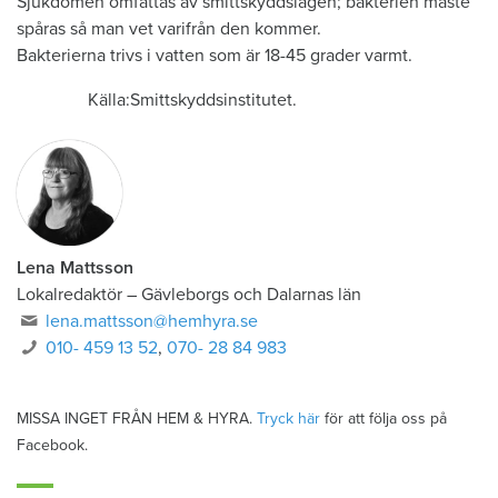
Sjukdomen omfattas av smittskyddslagen; bakterien måste
spåras så man vet varifrån den kommer.
Bakterierna trivs i vatten som är 18-45 grader varmt.
Källa:Smittskyddsinstitutet.
Lena Mattsson
Lokalredaktör
–
Gävleborgs och Dalarnas län
lena.mattsson@hemhyra.se
010- 459 13 52
,
070- 28 84 983
MISSA INGET FRÅN HEM & HYRA.
Tryck här
för att följa oss på
Facebook.