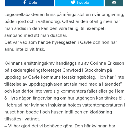
Dela
Tweeta
​Legionellabakterien finns på många ställen i vår omgivning,
både i jord och i vattendrag. Oftast är den ofarlig men när
man andas in den kan den vara farlig, till exempel i
samband med att man duschar.
Det var vad som hände hyresgästen i Gävle och hon har
ännu inte blivit frisk.
Kvinnans ersättningskrav handläggs nu av Corinne Eriksson
på skaderegleringsföretaget Crawford i Stockholm på
uppdrag av Gävle kommuns försäkringsbolag. Hon har ”inte
tillåtelse av uppdragsgivaren att tala med media i ärendet”
och kan därför inte vare sig kommentera fallet eller ge Hem
& Hyra någon fingervisning om hur utgången kan tänkas bli.
I februari när kvinnan insjuknat höjdes vattentemperaturen i
huset hon bodde i och husen intill och en klorlösning
tillsattes i vattnet.
– Vi har gjort det vi behövde göra. Den här kvinnan har