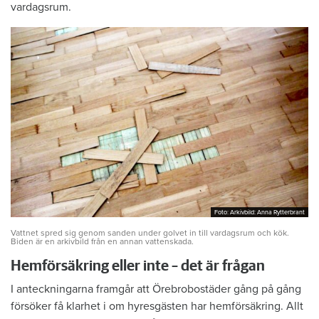
vardagsrum.
Foto: Arkivbild: Anna Rytterbrant
Foto: Arkivbild: Anna Rytterbrant
Vattnet spred sig genom sanden under golvet in till vardagsrum och kök.
Biden är en arkivbild från en annan vattenskada.
Hemförsäkring eller inte – det är frågan
I anteckningarna framgår att Örebrobostäder gång på gång
försöker få klarhet i om hyresgästen har hemförsäkring. Allt