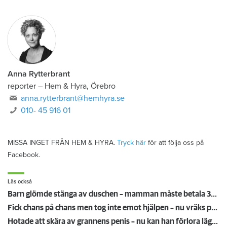
Anna Rytterbrant
reporter
–
Hem & Hyra, Örebro
anna.rytterbrant@hemhyra.se
010- 45 916 01
MISSA INGET FRÅN HEM & HYRA.
Tryck här
för att följa oss på
Facebook.
Läs också
Barn glömde stänga av duschen – mamman måste betala 300 000
Fick chans på chans men tog inte emot hjälpen – nu vräks paret: ”Tragiskt"
Hotade att skära av grannens penis – nu kan han förlora lägenheten