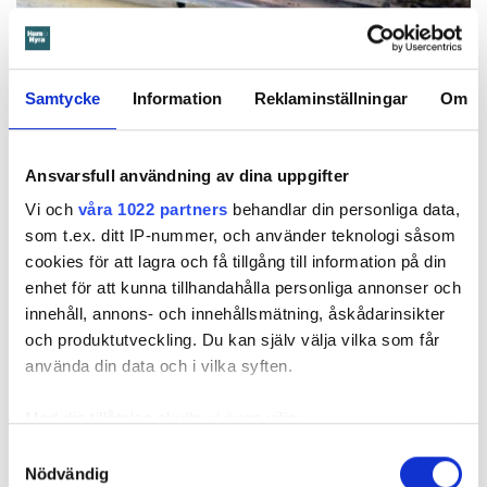
Foto: Hyresnämnden
Foto: Hyresnämnden
Samtycke
Information
Reklaminställningar
Om
Hyresgästen borde ha upptäckt och larmat om glipan i duschväggen, menar
domstolarna.
Hyresgästen själv menar att hyresvärden under hela den tid
Ansvarsfull användning av dina uppgifter
han bott där varken gjort några inspektioner eller något
underhåll av badrummet, och att det är anledningen till att
Vi och
våra 1022 partners
behandlar din personliga data,
sprickan har kunnat uppstå. Sprickan var heller inte så lätt
som t.ex. ditt IP-nummer, och använder teknologi såsom
att upptäcka, menar han.
cookies för att lagra och få tillgång till information på din
enhet för att kunna tillhandahålla personliga annonser och
innehåll, annons- och innehållsmätning, åskådarinsikter
Tyckte inte renovering var nödvändig
och produktutveckling. Du kan själv välja vilka som får
Värden har en annan uppfattning, och påpekar att företaget
använda din data och i vilka syften.
redan 2024 vände sig till hyresgästen med ett erbjudande
om att renovera hela lägenheten. Men då svarade
Med din tillåtelse skulle vi även vilja:
hyresgästen att både kök och badrum var i funktionellt
Samla in information om din geografiska plats
Samtyckesval
skick, och att det inte fanns behov av någon renovering.
Nödvändig
som kan ha en noggrannhet på upp till flera meter