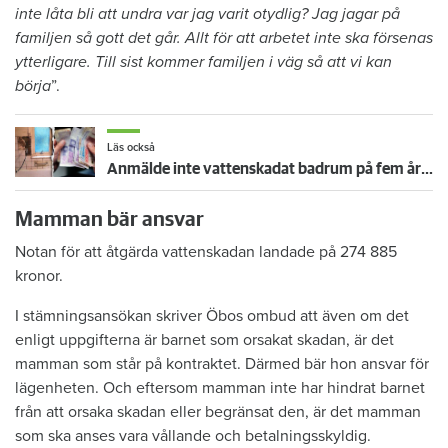
inte låta bli att undra var jag varit otydlig? Jag jagar på
familjen så gott det går. Allt för att arbetet inte ska försenas
ytterligare. Till sist kommer familjen i väg så att vi kan
börja
”.
Läs också
Anmälde inte vattenskadat badrum på fem år – krävs på 125 000 kronor
Mamman bär ansvar
Notan för att åtgärda vattenskadan landade på 274 885
kronor.
I stämningsansökan skriver Öbos ombud att även om det
enligt uppgifterna är barnet som orsakat skadan, är det
mamman som står på kontraktet. Därmed bär hon ansvar för
lägenheten. Och eftersom mamman inte har hindrat barnet
från att orsaka skadan eller begränsat den, är det mamman
som ska anses vara vållande och betalningsskyldig.