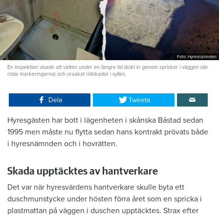
Foto: Hyresnämnden
En inspektion visade att vatten under en längre tid läckt in genom sprickor i väggen (de
röda markeringarna) och orsakat rötskador i syllen.
Dela
Tweeta
Hyresgästen har bott i lägenheten i skånska Båstad sedan
1995 men måste nu flytta sedan hans kontrakt prövats både
i hyresnämnden och i hovrätten.
Skada upptäcktes av hantverkare
Det var när hyresvärdens hantverkare skulle byta ett
duschmunstycke under hösten förra året som en spricka i
plastmattan på väggen i duschen upptäcktes. Strax efter