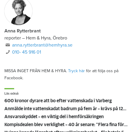
Anna Rytterbrant
reporter
–
Hem & Hyra, Örebro
anna.rytterbrant@hemhyra.se
010- 45 916 01
MISSA INGET FRÅN HEM & HYRA.
Tryck här
för att följa oss på
Facebook.
Läs också
600 kronor dyrare att bo efter vattenskada i Varberg
Anmälde inte vattenskadat badrum på fem år – krävs på 125 000 kronor
Ansvarsskyddet – en viktig del i hemförsäkringen
Kompisdealen blev verklighet – 40 år senare: "Flera fina fördelar med att dela bostad"