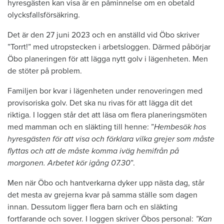
hyresgästen kan visa är en påminnelse om en obetald
olycksfallsförsäkring.
Det är den 27 juni 2023 och en anställd vid Öbo skriver
”Torrt!” med utropstecken i arbetsloggen. Därmed påbörjar
Öbo planeringen för att lägga nytt golv i lägenheten. Men
de stöter på problem.
Familjen bor kvar i lägenheten under renoveringen med
provisoriska golv. Det ska nu rivas för att lägga dit det
riktiga. I loggen står det att läsa om flera planeringsmöten
med mamman och en släkting till henne: ”
Hembesök hos
hyresgästen för att visa och förklara vilka grejer som måste
flyttas och att de måste komma iväg hemifrån på
morgonen. Arbetet kör igång 07.30
”.
Men när Öbo och hantverkarna dyker upp nästa dag, står
det mesta av grejerna kvar på samma ställe som dagen
innan. Dessutom ligger flera barn och en släkting
fortfarande och sover. I loggen skriver Öbos personal:
”Kan