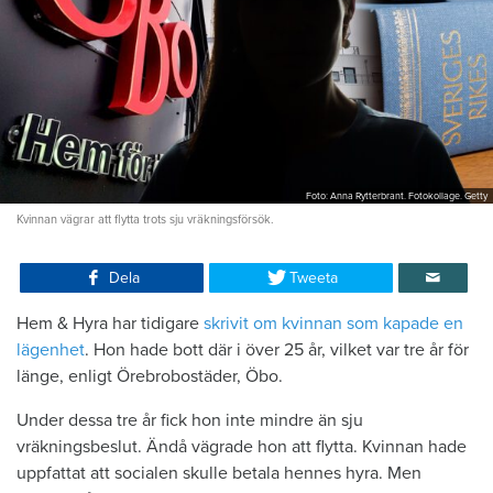
Foto: Anna Rytterbrant. Fotokollage. Getty
Kvinnan vägrar att flytta trots sju vräkningsförsök.
Dela
Tweeta
Hem & Hyra har tidigare
skrivit om kvinnan som kapade en
lägenhet
. Hon hade bott där i över 25 år, vilket var tre år för
länge, enligt Örebrobostäder, Öbo.
Under dessa tre år fick hon inte mindre än sju
vräkningsbeslut. Ändå vägrade hon att flytta. Kvinnan hade
uppfattat att socialen skulle betala hennes hyra. Men