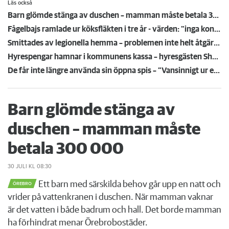
Läs också
Barn glömde stänga av duschen – mamman måste betala 300 000
Fågelbajs ramlade ur köksfläkten i tre år - värden: "inga konkreta hälsorisker"
Smittades av legionella hemma – problemen inte helt åtgärdade
Hyrespengar hamnar i kommunens kassa – hyresgästen Shandi: "Det känns orättvist"
De får inte längre använda sin öppna spis – ”Vansinnigt ur ett civilförsvarsperspektiv”
Barn glömde stänga av
duschen – mamman måste
betala 300 000
30 JULI
KL 08:30
Ett barn med särskilda behov går upp en natt och
ÖREBRO
vrider på vattenkranen i duschen. När mamman vaknar
är det vatten i både badrum och hall. Det borde mamman
ha förhindrat menar Örebrobostäder.