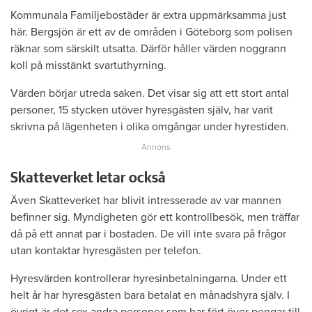
Kommunala Familjebostäder är extra uppmärksamma just
här. Bergsjön är ett av de områden i Göteborg som polisen
räknar som särskilt utsatta. Därför håller värden noggrann
koll på misstänkt svartuthyrning.
Värden börjar utreda saken. Det visar sig att ett stort antal
personer, 15 stycken utöver hyresgästen själv, har varit
skrivna på lägenheten i olika omgångar under hyrestiden.
Skatteverket letar också
Även Skatteverket har blivit intresserade av var mannen
befinner sig. Myndigheten gör ett kontrollbesök, men träffar
då på ett annat par i bostaden. De vill inte svara på frågor
utan kontaktar hyresgästen per telefon.
Hyresvärden kontrollerar hyresinbetalningarna. Under ett
helt år har hyresgästen bara betalat en månadshyra själv. I
övrigt är det sex andra personer som har fört över pengar till