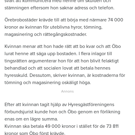
svårt att kommunicera med henne om skulden och
stämningen eftersom hon saknar adress och telefon.
Örebrobostäder krävde till att börja med närmare 74 000
kronor av kvinnan för uteblivna hyror, tömning,
magasinering och rättegångskostnader.
Kvinnan menar att hon hade rätt att bo kvar och att Öbo
lurat henne att säga upp bostaden. I flera inlagor till
tingsrätten argumenterar hon för att hon blivit felaktigt
behandlad och att socialen lovat att betala hennes
hyresskuld. Dessutom, skriver kvinnan, är kostnaderna för
tömning och magasinering oskäligt höga.
Efter att kvinnan tagit hjälp av Hyresgästföreningens
förbundsjurist kunde hon och Öbo genom en förlikning
enas om en lägre summa.
Kvinnan ska betala 49 000 kronor i stället för de 73 811
kronor som Öbo först krävde.