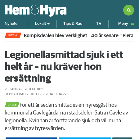
Meny
Nyheter
Lokalt
Tips & Råd
TV
Kompisdealen blev verklighet – 40 år senare: "Flera f
JUST NU
Legionellasmittad sjuk i ett
helt år – nu kräver hon
ersättning
26 JANUARI 2011
KL 00:10
UPPDATERAD
7 OKTOBER 2014
KL 14:22
​För ett år sedan smittades en hyresgäst hos
GÄVLE
kommunala Gavlegårdarna i stadsdelen Sätra i Gävle av
legionella. Kvinnan är fortfarande sjuk och vill nu ha
ersättning av hyresvärden.