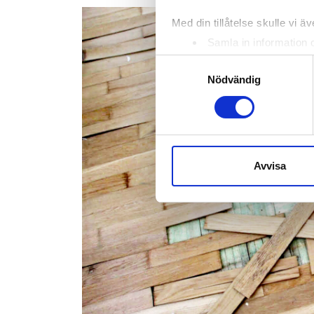
Med din tillåtelse skulle vi äve
Samla in information 
Identifiera din enhet 
Samtyckesval
Ta reda på mer om hur dina pe
Nödvändig
eller dra tillbaka ditt samtyc
Vi använder enhetsidentifierar
sociala medier och analysera 
till de sociala medier och a
Avvisa
med annan information som du 