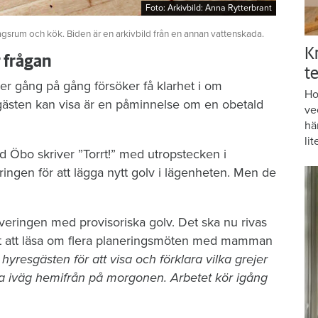
Foto: Arkivbild: Anna Rytterbrant
Foto: Arkivbild: Anna Rytterbrant
agsrum och kök. Biden är en arkivbild från en annan vattenskada.
K
r frågan
te
er gång på gång försöker få klarhet i om
Ho
gästen kan visa är en påminnelse om en obetald
ve
hä
lit
d Öbo skriver ”Torrt!” med utropstecken i
ngen för att lägga nytt golv i lägenheten. Men de
veringen med provisoriska golv. Det ska nu rivas
r det att läsa om flera planeringsmöten med mamman
resgästen för att visa och förklara vilka grejer
a iväg hemifrån på morgonen. Arbetet kör igång