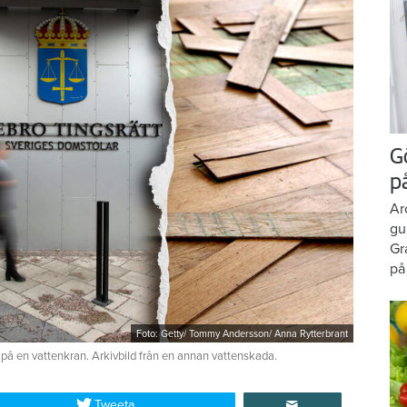
G
p
Ar
gu
Gr
på
Foto: Getty/ Tommy Andersson/ Anna Rytterbrant
 på en vattenkran. Arkivbild från en annan vattenskada.
Tweeta