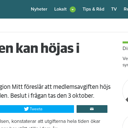
Nyheter
Lokalt
Tips & Råd
TV
R
en – nu kräver värden honom på 100 000 kronor
Igår kl 10:30
n kan höjas i
Di
Ve
sy
ion Mitt föreslår att medlemsavgiften höjs
en. Beslut i frågan tas den 3 oktober.
Tweeta
sen, konstaterar att utgifterna hela tiden ökar