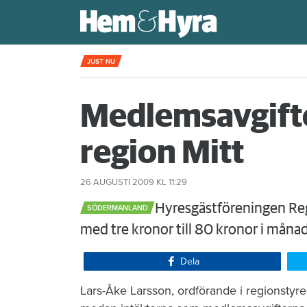
Rökte inomhus och övergav lägenhet
JUST NU
Medlemsavgifte
region Mitt
26 AUGUSTI 2009
KL 11:29
​Hyresgästföreningen Reg
SÖDERMANLAND
med tre kronor till 80 kronor i månad
Dela
​Lars-Åke Larsson, ordförande i regionstyrel