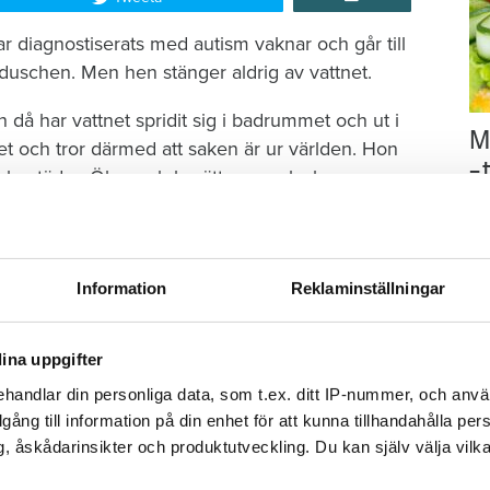
r diagnostiserats med autism vaknar och går till
duschen. Men hen stänger aldrig av vattnet.
då har vattnet spridit sig i badrummet och ut i
M
et och tror därmed att saken är ur världen. Hon
–
brobostäder, Öbo, och berättar om olyckan.
Fo
kr
kl
tenskada i Varberg
sp
Information
Reklaminställningar
mu
t börjar läcka vatten genom taket.
ina uppgifter
handlar din personliga data, som t.ex. ditt IP-nummer, och anv
2023 visar det sig att den är större än man först
illgång till information på din enhet för att kunna tillhandahålla pe
tnet så att det spridit sig in i både kök och
, åskådarinsikter och produktutveckling. Du kan själv välja vilk