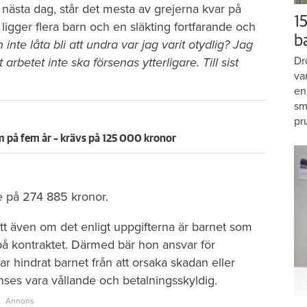
ästa dag, står det mesta av grejerna kvar på
15
gger flera barn och en släkting fortfarande och
b
 inte låta bli att undra var jag varit otydlig? Jag
Dr
t arbetet inte ska försenas ytterligare. Till sist
va
en
sm
pr
 på fem år – krävs på 125 000 kronor
e på 274 885 kronor.
t även om det enligt uppgifterna är barnet som
å kontraktet. Därmed bär hon ansvar för
hindrat barnet från att orsaka skadan eller
es vara vållande och betalningsskyldig.