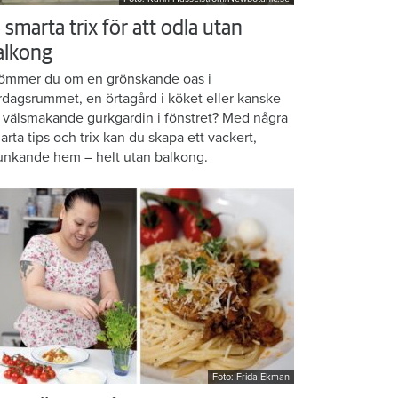
 smarta trix för att odla utan
alkong
ömmer du om en grönskande oas i
rdagsrummet, en örtagård i köket eller kanske
 välsmakande gurkgardin i fönstret? Med några
arta tips och trix kan du skapa ett vackert,
unkande hem – helt utan balkong.
Foto: Frida Ekman