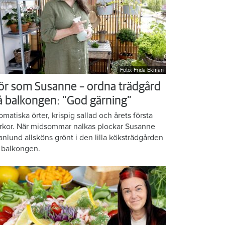
Foto: Frida Ekman
ör som Susanne – ordna trädgård
å balkongen: ”God gärning”
omatiska örter, krispig sallad och årets första
rkor. När midsommar nalkas plockar Susanne
anlund allsköns grönt i den lilla köksträdgården
 balkongen.