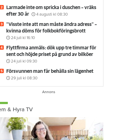
Larmade inte om spricka i duschen – vräks
efter 30 år
4 augusti
kl 08:30
”Visste inte att man måste ändra adress” –
kvinna döms för folkbokföringsbrott
24 juli
kl 16:10
Flyttfirma anmäls: dök upp tre timmar för
sent och höjde priset på grund av bilköer
24 juli
kl 09:30
Försvunnen man får behålla sin lägenhet
29 juli
kl 08:30
em & Hyra TV