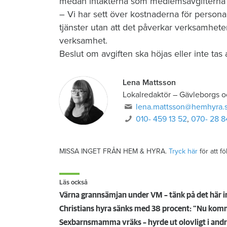
medan intäkterna som medlemsavgifterna ger
– Vi har sett över kostnaderna för persona
tjänster utan att det påverkar verksamheten
verksamhet.
Beslut om avgiften ska höjas eller inte tas
Lena Mattsson
Lokalredaktör
–
Gävleborgs o
lena.mattsson@hemhyra.
010- 459 13 52
,
070- 28 8
MISSA INGET FRÅN HEM & HYRA.
Tryck här
för att f
Läs också
Värna grannsämjan under VM – tänk på det här i
Christians hyra sänks med 38 procent: ”Nu komme
Sexbarnsmamma vräks – hyrde ut olovligt i andra