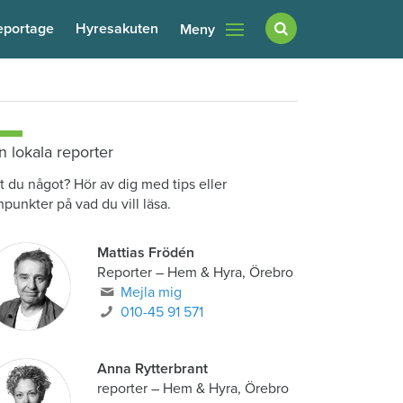
eportage
Hyresakuten
Meny
n lokala reporter
t du något? Hör av dig med tips eller
npunkter på vad du vill läsa.
Mattias Frödén
Reporter
–
Hem & Hyra, Örebro
Mejla mig
010-45 91 571
Anna Rytterbrant
reporter
–
Hem & Hyra, Örebro