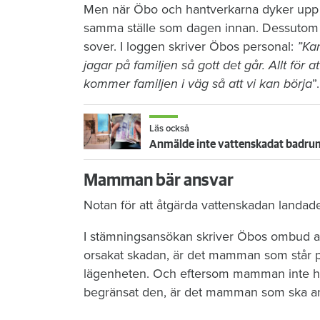
Men när Öbo och hantverkarna dyker upp n
samma ställe som dagen innan. Dessutom li
sover. I loggen skriver Öbos personal:
”Kan
jagar på familjen så gott det går. Allt för at
kommer familjen i väg så att vi kan börja
”.
Läs också
Anmälde inte vattenskadat badrum
Mamman bär ansvar
Notan för att åtgärda vattenskadan landad
I stämningsansökan skriver Öbos ombud at
orsakat skadan, är det mamman som står p
lägenheten. Och eftersom mamman inte har 
begränsat den, är det mamman som ska ans