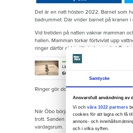
Det är en natt hösten 2022. Barnet som ha
badrummet. Där vrider barnet på kranen i 
Vid tretiden på natten vaknar mamman och 
hallen. Mamman torkar förtvivlat upp vattn
ringer därför aldrig till sin hyresvärd Öre
Läs också
600 kronor dyrare att bo efter vat
Samtycke
Ringer gör dock grannen nedanför – när de
Ansvarsfull användning av d
Vi och
våra 1022 partners
be
När Öbo börjar undersöka skadan i januari 
cookies för att lagra och få t
trott. Sanden under golvet har sugit upp vat
annons- och innehållsmätning
vardagsrum.
och i vilka syften.