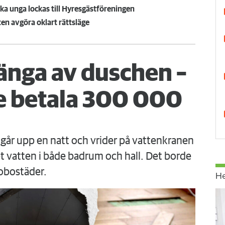
a unga lockas till Hyresgästföreningen
ten avgöra oklart rättsläge
änga av duschen –
 betala 300 000
går upp en natt och vrider på vattenkranen
 vatten i både badrum och hall. Det borde
obostäder.
H