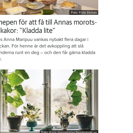
Foto: Frida Ekman
nepen för att få till Annas morots-
kakor: ”Kladda lite”
s Anna Maripuu vankas nybakt flera dagar i
ckan. För henne är det avkoppling att slå
nderna runt en deg – och den får gärna kladda
e.
Foto: Karin Hasselström/Newbotanic.se