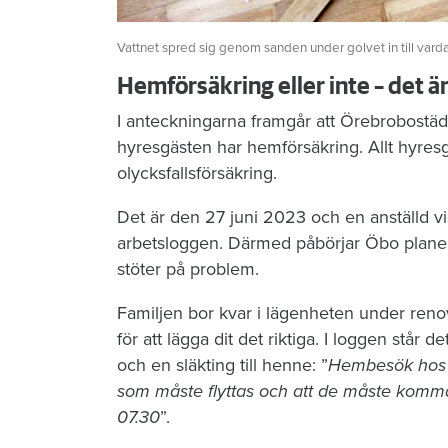
Vattnet spred sig genom sanden under golvet in till vard
Hemförsäkring eller inte – det ä
I anteckningarna framgår att Örebrobostäd
hyresgästen har hemförsäkring. Allt hyres
olycksfallsförsäkring.
Det är den 27 juni 2023 och en anställd vi
arbetsloggen. Därmed påbörjar Öbo planeri
stöter på problem.
Familjen bor kvar i lägenheten under reno
för att lägga dit det riktiga. I loggen stå
och en släkting till henne: ”
Hembesök hos hy
som måste flyttas och att de måste komm
07.30
”.