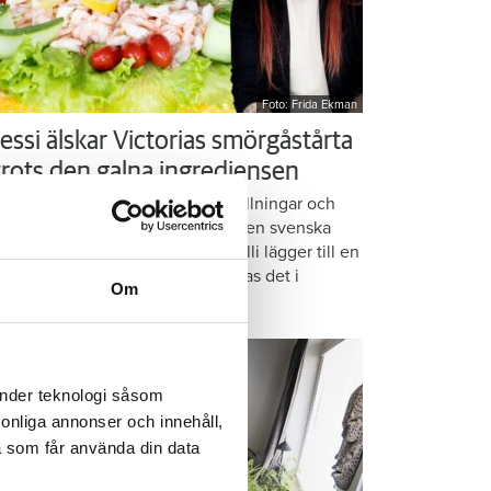
Foto: Frida Ekman
essi älskar Victorias smörgåstårta
 trots den galna ingrediensen
rmbrödsskivor i rader, krämiga fyllningar och
ispiga grönsaker. Det är basen i den svenska
assikern smörgåstårta. Victoria Lalli lägger till en
ecialingrediens – och ändå vattnas det i
Om
nnen på självaste Messi.
änder teknologi såsom
rsonliga annonser och innehåll,
a som får använda din data