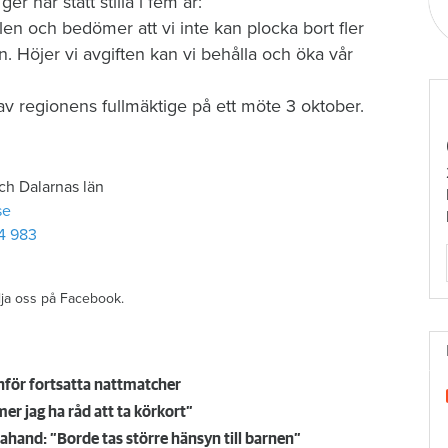
 har stått stilla i fem år:
len och bedömer att vi inte kan plocka bort fler
. Höjer vi avgiften kan vi behålla och öka vår
 av regionens fullmäktige på ett möte 3 oktober.
ch Dalarnas län
se
4 983
ölja oss på Facebook.
nför fortsatta nattmatcher
r jag ha råd att ta körkort”
hand: ”Borde tas större hänsyn till barnen”