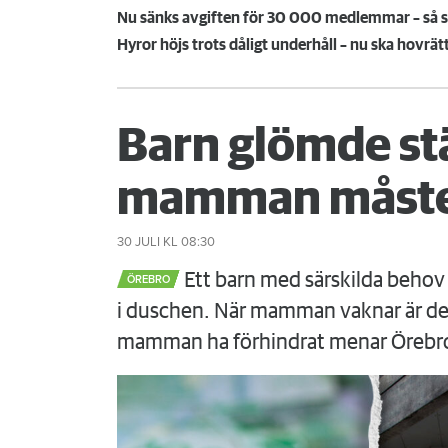
Nu sänks avgiften för 30 000 medlemmar – så sk
Hyror höjs trots dåligt underhåll – nu ska hovrät
Barn glömde st
mamman måste
30 JULI
KL 08:30
Ett barn med särskilda behov 
ÖREBRO
i duschen. När mamman vaknar är det
mamman ha förhindrat menar Örebr