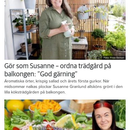
Foto: Frida Ekman
Gör som Susanne – ordna trädgård på
balkongen: ”God gärning”
Aromatiska örter, krispig sallad och årets första gurkor. När
midsommar nalkas plockar Susanne Granlund allsköns grönt i den
lilla köksträdgården på balkongen.