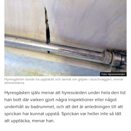
Foto: Hyresnämnden
Foto: Hyresnämnden
Hyresgästen borde ha upptäckt och larmat om glipan i duschväggen, menar
domstolarna.
Hyresgästen själv menar att hyresvärden under hela den tid
han bott där varken gjort några inspektioner eller något
underhåll av badrummet, och att det är anledningen till att
sprickan har kunnat uppstå. Sprickan var heller inte så lätt
att upptäcka, menar han.