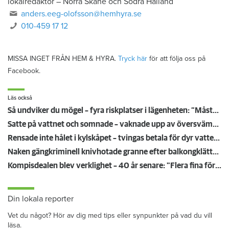
lokalredaktör
–
Norra Skåne och Södra Halland
anders.eeg-olofsson@hemhyra.se
010-459 17 12
MISSA INGET FRÅN HEM & HYRA.
Tryck här
för att följa oss på
Facebook.
Läs också
Så undviker du mögel – fyra riskplatser i lägenheten: ”Måste städa bort”
Satte på vattnet och somnade – vaknade upp av översvämning hos grannen
Rensade inte hålet i kylskåpet – tvingas betala för dyr vattenskada
Naken gängkriminell knivhotade granne efter balkongklättring
Kompisdealen blev verklighet – 40 år senare: "Flera fina fördelar med att dela bostad"
Din lokala reporter
Vet du något? Hör av dig med tips eller synpunkter på vad du vill
läsa.