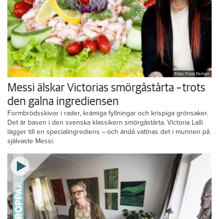
Foto: Frida Ekman
Messi älskar Victorias smörgåstårta – trots
den galna ingrediensen
Formbrödsskivor i rader, krämiga fyllningar och krispiga grönsaker.
Det är basen i den svenska klassikern smörgåstårta. Victoria Lalli
lägger till en specialingrediens – och ändå vattnas det i munnen på
självaste Messi.