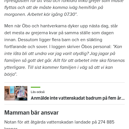
hyresgästen för att visa och förklara vilka grejer som måste
flyttas och att de måste komma iväg hemifrån på
morgonen. Arbetet kör igång 07.30
”.
Men när Öbo och hantverkarna dyker upp nästa dag, står
det mesta av grejerna kvar på samma ställe som dagen
innan. Dessutom ligger flera barn och en släkting
fortfarande och sover. I loggen skriver Öbos personal:
”Kan
inte låta bli att undra var jag varit otydlig? Jag jagar på
familjen så gott det går. Allt för att arbetet inte ska försenas
ytterligare. Till sist kommer familjen i väg så att vi kan
börja
”.
Läs också
Anmälde inte vattenskadat badrum på fem år – krävs på 125 000 kronor
Mamman bär ansvar
Notan för att åtgärda vattenskadan landade på 274 885
kronor.