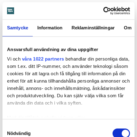
Läs också
600 kronor dyrare att bo efter vattenskada i Varberg
Samtycke
Information
Reklaminställningar
Om
Anmälde inte vattenskadat badrum på fem år – krävs på 125 000 kronor
Ansvarsskyddet – en viktig del i hemförsäkringen
Kompisdealen blev verklighet – 40 år senare: "Flera fina fördelar med att dela bostad"
Ansvarsfull användning av dina uppgifter
Kvinna kapade lägenhet efter vräkningsbeslut – får betala 50 000
Vi och
våra 1022 partners
behandlar din personliga data,
som t.ex. ditt IP-nummer, och använder teknologi såsom
cookies för att lagra och få tillgång till information på din
Larmade inte om spricka i
enhet för att kunna tillhandahålla personliga annonser och
duschen – vräks efter 30 år
innehåll, annons- och innehållsmätning, åskådarinsikter
och produktutveckling. Du kan själv välja vilka som får
4 AUGUSTI
KL 08:30
använda din data och i vilka syften.
Hyresgästen larmade inte om en spricka i
BÅSTAD
duschen som medförde en omfattande vattenskada. Nu
Med din tillåtelse skulle vi även vilja:
måste han lämna lägenheten efter drygt 30 år men får
Samla in information om din geografiska plats
Samtyckesval
längre tid på sig att flytta efter att domen överklagats.
Nödvändig
som kan ha en noggrannhet på upp till flera meter