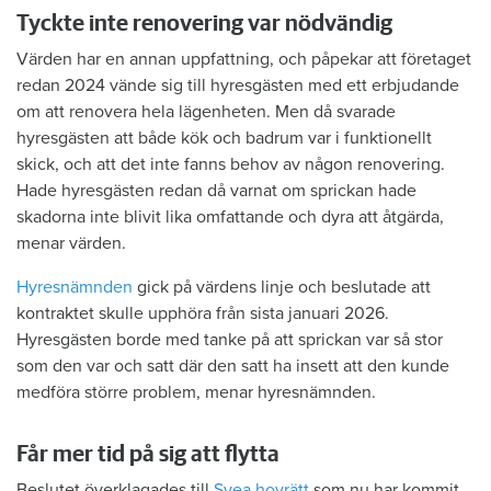
Tyckte inte renovering var nödvändig
Värden har en annan uppfattning, och påpekar att företaget
redan 2024 vände sig till hyresgästen med ett erbjudande
om att renovera hela lägenheten. Men då svarade
hyresgästen att både kök och badrum var i funktionellt
skick, och att det inte fanns behov av någon renovering.
Hade hyresgästen redan då varnat om sprickan hade
skadorna inte blivit lika omfattande och dyra att åtgärda,
menar värden.
Hyresnämnden
gick på värdens linje och beslutade att
kontraktet skulle upphöra från sista januari 2026.
Hyresgästen borde med tanke på att sprickan var så stor
som den var och satt där den satt ha insett att den kunde
medföra större problem, menar hyresnämnden.
Får mer tid på sig att flytta
Beslutet överklagades till
Svea hovrätt
som nu har kommit