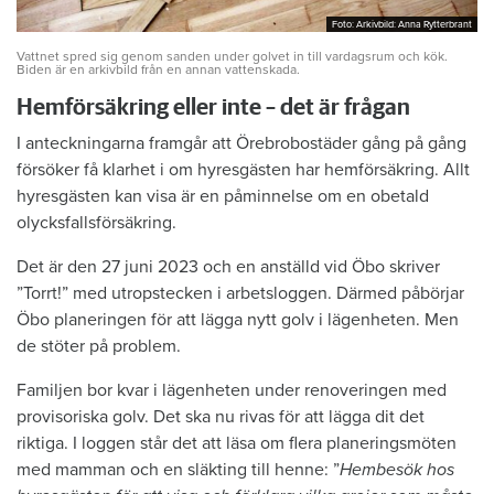
Foto: Arkivbild: Anna Rytterbrant
Foto: Arkivbild: Anna Rytterbrant
Vattnet spred sig genom sanden under golvet in till vardagsrum och kök.
Biden är en arkivbild från en annan vattenskada.
Hemförsäkring eller inte – det är frågan
I anteckningarna framgår att Örebrobostäder gång på gång
försöker få klarhet i om hyresgästen har hemförsäkring. Allt
hyresgästen kan visa är en påminnelse om en obetald
olycksfallsförsäkring.
Det är den 27 juni 2023 och en anställd vid Öbo skriver
”Torrt!” med utropstecken i arbetsloggen. Därmed påbörjar
Öbo planeringen för att lägga nytt golv i lägenheten. Men
de stöter på problem.
Familjen bor kvar i lägenheten under renoveringen med
provisoriska golv. Det ska nu rivas för att lägga dit det
riktiga. I loggen står det att läsa om flera planeringsmöten
med mamman och en släkting till henne: ”
Hembesök hos