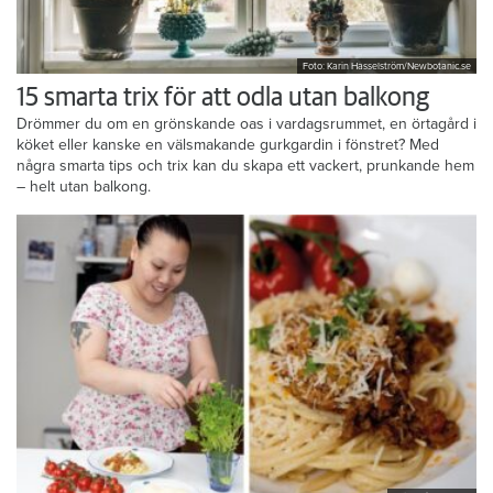
Foto: Karin Hasselström/Newbotanic.se
15 smarta trix för att odla utan balkong
Drömmer du om en grönskande oas i vardagsrummet, en örtagård i
köket eller kanske en välsmakande gurkgardin i fönstret? Med
några smarta tips och trix kan du skapa ett vackert, prunkande hem
– helt utan balkong.