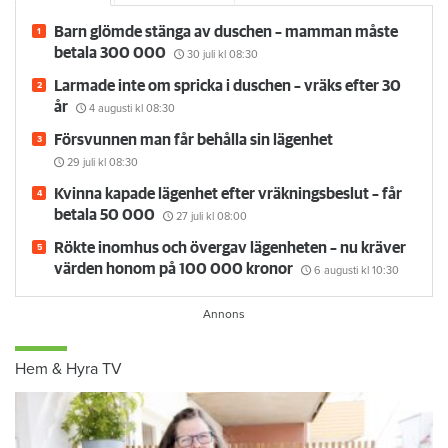
Barn glömde stänga av duschen – mamman måste
betala 300 000
30 juli
kl 08:30
Larmade inte om spricka i duschen – vräks efter 30
år
4 augusti
kl 08:30
Försvunnen man får behålla sin lägenhet
29 juli
kl 08:30
Kvinna kapade lägenhet efter vräkningsbeslut – får
betala 50 000
27 juli
kl 08:00
Rökte inomhus och övergav lägenheten – nu kräver
värden honom på 100 000 kronor
6 augusti
kl 10:30
Hem & Hyra TV