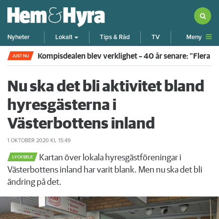
Meny
Nyheter
Lokalt
Tips & Råd
TV
Kompisdealen blev verklighet – 40 år senare: "Flera f
JUST NU
Nu ska det bli aktivitet bland
hyresgästerna i
Västerbottens inland
1 OKTOBER 2020
KL 15:49
Kartan över lokala hyresgästföreningar i
LYCKSELE
Västerbottens inland har varit blank. Men nu ska det bli
ändring på det.