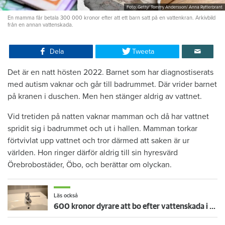
Foto: Getty/ Tommy Andersson/ Anna Rytterbrant
En mamma får betala 300 000 kronor efter att ett barn satt på en vattenkran. Arkivbild
från en annan vattenskada.
Dela
Tweeta
Det är en natt hösten 2022. Barnet som har diagnostiserats
med autism vaknar och går till badrummet. Där vrider barnet
på kranen i duschen. Men hen stänger aldrig av vattnet.
Vid tretiden på natten vaknar mamman och då har vattnet
spridit sig i badrummet och ut i hallen. Mamman torkar
förtvivlat upp vattnet och tror därmed att saken är ur
världen. Hon ringer därför aldrig till sin hyresvärd
Örebrobostäder, Öbo, och berättar om olyckan.
Läs också
600 kronor dyrare att bo efter vattenskada i Varberg