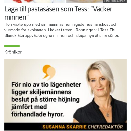
Foto: Frida Ekman
Laga till pastasåsen som Tess: ”Väcker
minnen”
Hon växte upp med sin mammas hemlagade husmanskost och
vurmade för skolmaten. I köket i trean i Rönninge vill Tess Thi
Blanck återuppväcka egna minnen och skapa nya åt sina söner.
Krönikor