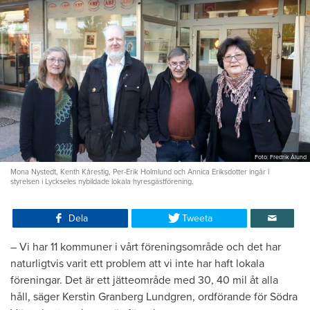
Foto: Fredrik Ålund
Mona Nystedt, Kenth Kårestig, Per-Erik Holmlund och Annica Eriksdotter ingår i
styrelsen i Lyckseles nybildade lokala hyresgästförening.
Dela
Tweeta
– Vi har 11 kommuner i vårt föreningsområde och det har
naturligtvis varit ett problem att vi inte har haft lokala
föreningar. Det är ett jätteområde med 30, 40 mil åt alla
håll, säger Kerstin Granberg Lundgren, ordförande för Södra