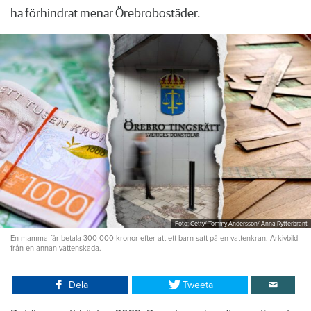
ha förhindrat menar Örebrobostäder.
Foto: Getty/ Tommy Andersson/ Anna Rytterbrant
En mamma får betala 300 000 kronor efter att ett barn satt på en vattenkran. Arkivbild
från en annan vattenskada.
Dela
Tweeta