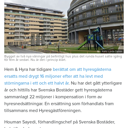
Foto: Linda Dahlin
Bygget av två nya våningar på befintligt hus plus det runda huset satte igång
för fem år sedan. Nu är det i princip klart.
Hem & Hyra har tidigare
berättat om att hyresgästerna
ersatts med drygt 16 miljoner efter att ha levt med
störningarna i ett och ett halvt år
. Nu har det gått ytterligare
år och hittills har Svenska Bostäder gett hyresgästerna
sammanlagt 22 miljoner i kompensation i form av
hyresnedsättningar. En ersättning som förhandlats fram
tillsammans med Hyresgästföreningen.
Houman Sayedi, förhandlingschef på Svenska Bostäder,