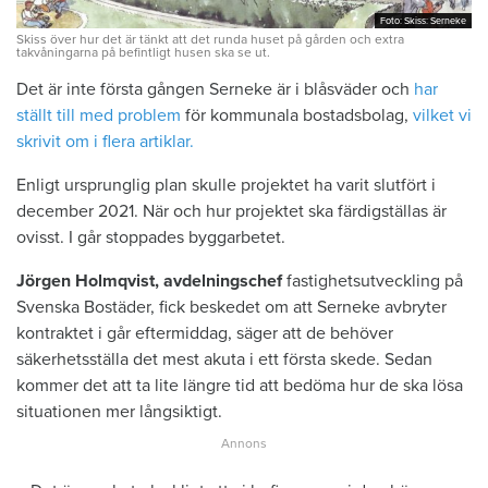
Foto: Skiss: Serneke
Foto: Skiss: Serneke
Skiss över hur det är tänkt att det runda huset på gården och extra
takvåningarna på befintligt husen ska se ut.
Det är inte första gången Serneke är i blåsväder och
har
ställt till med problem
för kommunala bostadsbolag,
vilket vi
skrivit om i flera artiklar.
Enligt ursprunglig plan skulle projektet ha varit slutfört i
december 2021. När och hur projektet ska färdigställas är
ovisst. I går stoppades byggarbetet.
Jörgen Holmqvist, avdelningschef
fastighetsutveckling på
Svenska Bostäder, fick beskedet om att Serneke avbryter
kontraktet i går eftermiddag, säger att de behöver
säkerhetsställa det mest akuta i ett första skede. Sedan
kommer det att ta lite längre tid att bedöma hur de ska lösa
situationen mer långsiktigt.