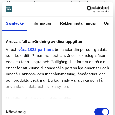
– Hyresgästerna får en i många fall extremt jobbig period i
sina lägenheter till följd av de störningar som stora projekt
genererar, säger Åsa Brixberg.
Samtycke
Information
Reklaminställningar
Om
Ansvarsfull användning av dina uppgifter
Vi och
våra 1022 partners
behandlar din personliga data,
som t.ex. ditt IP-nummer, och använder teknologi såsom
cookies för att lagra och få tillgång till information på din
enhet för att kunna tillhandahålla personliga annonser och
innehåll, annons- och innehållsmätning, åskådarinsikter
och produktutveckling. Du kan själv välja vilka som får
använda din data och i vilka syften.
Foto: Linda Dahlin
Foto: Linda Dahlin
Takpåbyggnaden som ska ge extra våningar sett från
Lundagatan/Kristinehovsgatan.
Med din tillåtelse skulle vi även vilja:
Hyresgästföreningen uppskattar att hyresgästerna får drygt
Samla in information om din geografiska plats
Samtyckesval
14 miljoner kronor totalt i form av sex hyresfria månader. Då
Nödvändig
som kan ha en noggrannhet på upp till flera meter