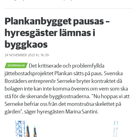
Plankanbygget pausas –
hyresgäster lämnas i
byggkaos
24 NOVEMBER 2021
KL 16:39
Det kritiserade och problemfyllda
SÖDERMALM
jättebostadsprojektet Plankan sätts på paus. Svenska
Bostäders entreprenör Serneke bryter kontraktet då
bolagen inte kan inte komma överens om vem som ska
stå för de skenande byggkostnaderna. "Nu hoppas vi att
Serneke befriar oss från det monstruösa skelettet på
gården", säger hyresgästen Marina Santini.