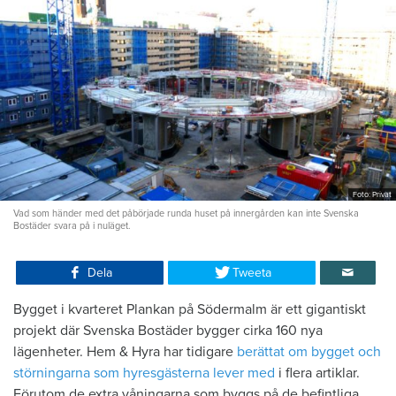
Foto: Privat
Vad som händer med det påbörjade runda huset på innergården kan inte Svenska
Bostäder svara på i nuläget.
Dela
Tweeta
Bygget i kvarteret Plankan på Södermalm är ett gigantiskt
projekt där Svenska Bostäder bygger cirka 160 nya
lägenheter. Hem & Hyra har tidigare
berättat om bygget och
störningarna som hyresgästerna lever med
i flera artiklar.
Förutom de extra våningarna som byggs på de befintliga