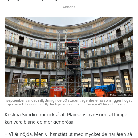
Foto: Linda Dahlin
I september var det inflyttning i de 50 studentlägenheterna som ligger högst
upp i huset. I december flyttar hyresgäster in i de övriga 42 lägenheterna.
Kristina Sundin tror också att Plankans hyresnedsättningar
kan vara bland de mer generösa.
– Vi är nöjda. Men vi har stått ut med mycket de här åren så