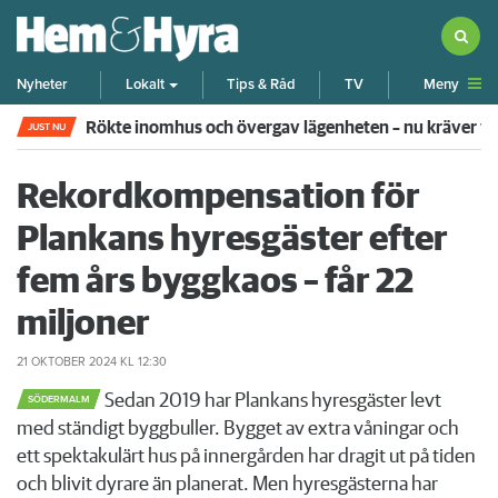
Meny
Nyheter
Lokalt
Tips & Råd
TV
Rökte inomhus och övergav lägenheten – nu kräver 
JUST NU
Rekordkompensation för
Plankans hyresgäster efter
fem års byggkaos – får 22
miljoner
21 OKTOBER 2024
KL 12:30
Sedan 2019 har Plankans hyresgäster levt
SÖDERMALM
med ständigt byggbuller. Bygget av extra våningar och
ett spektakulärt hus på innergården har dragit ut på tiden
och blivit dyrare än planerat. Men hyresgästerna har