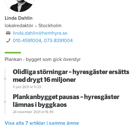
Linda Dahlin
lokalredaktör
–
Stockholm
linda.dahlin@hemhyra.se
010-4591004
,
073-8391004
Plankan - bygget som gick överstyr
Olidliga störningar – hyresgäster ersätts
med drygt 16 miljoner
11 juni 2021
kl 11:23
Plankanbygget pausas – hyresgäster
lämnas i byggkaos
24 november 2021
kl 16:39
Visa alla 7 artiklar i samma ämne