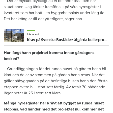
– Det är mycket olyckligt att vi befinner oss i den här
situationen. Jag tänker framför allt på våra hyresgäster i
kvarteret som har bott i en byggarbetsplats under lång tid.
Det här krånglar till det ytterligare, säger han.
Läs också
Krav på Svenska Bostäder: åtgärda bullerproblemen
Hur långt hann projektet komma innan gårdagens
besked?
– Grundläggningen för det runda huset på gården hann bli
klart och delar av stommen på gården hann resas. När det
gäller påbyggnaden på de befintliga husen hann den första
etappen av tre bli i stort sett färdig. Av totalt 70 påbörjade
lägenheter är 25 i stort sett klara.
Många hyresgäster har krävt att bygget av runda huset
stoppas, vad händer med det projektet nu, kommer det