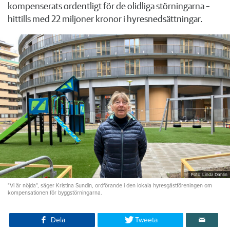
kompenserats ordentligt för de olidliga störningarna –
hittills med 22 miljoner kronor i hyresnedsättningar.
Foto: Linda Dahlin
"Vi är nöjda", säger Kristina Sundin, ordförande i den lokala hyresgästföreningen om
kompensationen för byggstörningarna.
Dela
Tweeta