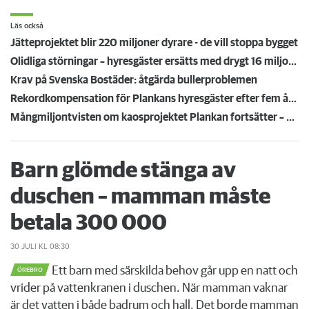
Läs också
Jätteprojektet blir 220 miljoner dyrare - de vill stoppa bygget
Olidliga störningar – hyresgäster ersätts med drygt 16 miljoner
Krav på Svenska Bostäder: åtgärda bullerproblemen
Rekordkompensation för Plankans hyresgäster efter fem års byggkaos – får 22 miljoner
Mångmiljontvisten om kaosprojektet Plankan fortsätter – Svenska bostäder kräver 392 miljoner av Serneke
Barn glömde stänga av
duschen – mamman måste
betala 300 000
30 JULI
KL 08:30
Ett barn med särskilda behov går upp en natt och
ÖREBRO
vrider på vattenkranen i duschen. När mamman vaknar
är det vatten i både badrum och hall. Det borde mamman