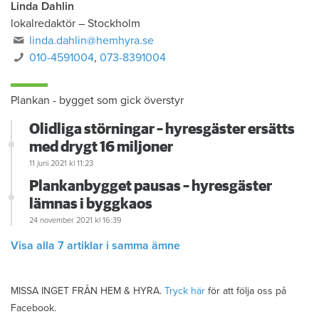
Linda Dahlin
lokalredaktör
–
Stockholm
linda.dahlin@hemhyra.se
010-4591004
,
073-8391004
Plankan - bygget som gick överstyr
Olidliga störningar – hyresgäster ersätts
med drygt 16 miljoner
11 juni 2021
kl 11:23
Plankanbygget pausas – hyresgäster
lämnas i byggkaos
24 november 2021
kl 16:39
Visa alla 7 artiklar i samma ämne
MISSA INGET FRÅN HEM & HYRA.
Tryck här
för att följa oss på
Facebook.