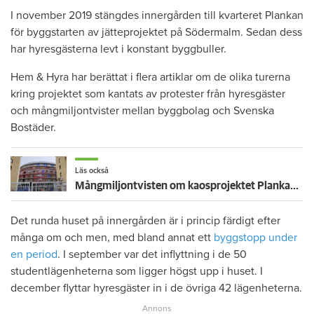
I november 2019 stängdes innergården till kvarteret Plankan
för byggstarten av jätteprojektet på Södermalm. Sedan dess
har hyresgästerna levt i konstant byggbuller.
Hem & Hyra har berättat i flera artiklar om de olika turerna
kring projektet som kantats av protester från hyresgäster
och mångmiljontvister mellan byggbolag och Svenska
Bostäder.
Läs också
Mångmiljontvisten om kaosprojektet Plankan fortsätter – Svenska bostäder kräver 392 miljoner av Serneke
Det runda huset på innergården är i princip färdigt efter
många om och men, med bland annat ett
byggstopp under
en period
. I september var det inflyttning i de 50
studentlägenheterna som ligger högst upp i huset. I
december flyttar hyresgäster in i de övriga 42 lägenheterna.