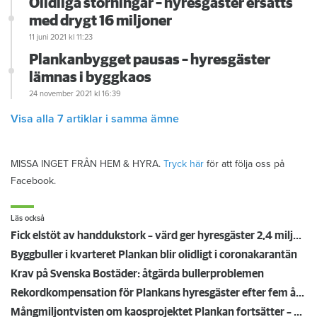
Olidliga störningar – hyresgäster ersätts
med drygt 16 miljoner
11 juni 2021
kl 11:23
Plankanbygget pausas – hyresgäster
lämnas i byggkaos
24 november 2021
kl 16:39
Visa alla 7 artiklar i samma ämne
MISSA INGET FRÅN HEM & HYRA.
Tryck här
för att följa oss på
Facebook.
Läs också
Fick elstöt av handdukstork – värd ger hyresgäster 2,4 miljoner i kompensation för brister
Byggbuller i kvarteret Plankan blir olidligt i coronakarantän
Krav på Svenska Bostäder: åtgärda bullerproblemen
Rekordkompensation för Plankans hyresgäster efter fem års byggkaos – får 22 miljoner
Mångmiljontvisten om kaosprojektet Plankan fortsätter – Svenska bostäder kräver 392 miljoner av Serneke