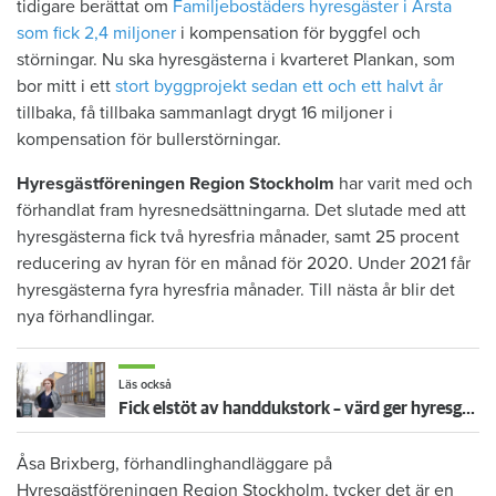
tidigare berättat om
Familjebostäders hyresgäster i Årsta
som fick 2,4 miljoner
i kompensation för byggfel och
störningar. Nu ska hyresgästerna i kvarteret Plankan, som
bor mitt i ett
stort byggprojekt sedan ett och ett halvt år
tillbaka, få tillbaka sammanlagt drygt 16 miljoner i
kompensation för bullerstörningar.
Hyresgästföreningen Region Stockholm
har varit med och
förhandlat fram hyresnedsättningarna. Det slutade med att
hyresgästerna fick två hyresfria månader, samt 25 procent
reducering av hyran för en månad för 2020. Under 2021 får
hyresgästerna fyra hyresfria månader. Till nästa år blir det
nya förhandlingar.
Läs också
Fick elstöt av handdukstork – värd ger hyresgäster 2,4 miljoner i kompensation för brister
Åsa Brixberg, förhandlinghandläggare på
Hyresgästföreningen Region Stockholm, tycker det är en