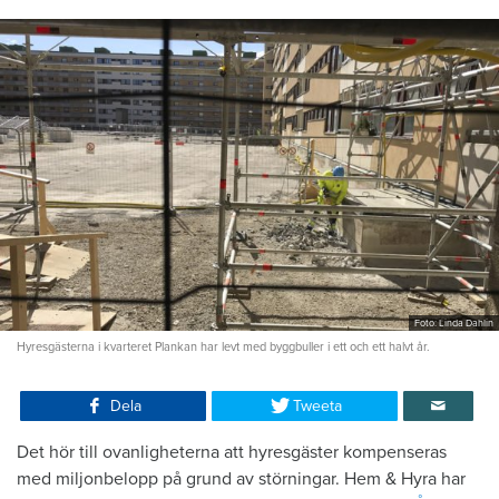
Foto: Linda Dahlin
Hyresgästerna i kvarteret Plankan har levt med byggbuller i ett och ett halvt år.
Dela
Tweeta
Det hör till ovanligheterna att hyresgäster kompenseras
med miljonbelopp på grund av störningar. Hem & Hyra har