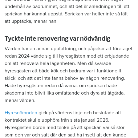
underhåll av badrummet, och att det är anledningen till att
sprickan har kunnat uppstå. Sprickan var heller inte så lätt
att upptäcka, menar han.
Tyckte inte renovering var nödvändig
Värden har en annan uppfattning, och påpekar att företaget
redan 2024 vände sig till hyresgästen med ett erbjudande
om att renovera hela lägenheten. Men då svarade
hyresgästen att både kök och badrum var i funktionellt
skick, och att det inte fanns behov av någon renovering.
Hade hyresgästen redan då varnat om sprickan hade
skadorna inte blivit lika omfattande och dyra att åtgärda,
menar värden.
Hyresnämnden
gick på värdens linje och beslutade att
kontraktet skulle upphöra från sista januari 2026.
Hyresgästen borde med tanke på att sprickan var så stor
som den var och satt där den satt ha insett att den kunde