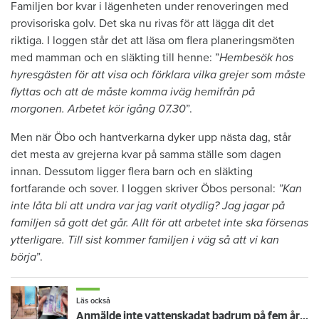
Familjen bor kvar i lägenheten under renoveringen med
provisoriska golv. Det ska nu rivas för att lägga dit det
riktiga. I loggen står det att läsa om flera planeringsmöten
med mamman och en släkting till henne: ”
Hembesök hos
hyresgästen för att visa och förklara vilka grejer som måste
flyttas och att de måste komma iväg hemifrån på
morgonen. Arbetet kör igång 07.30
”.
Men när Öbo och hantverkarna dyker upp nästa dag, står
det mesta av grejerna kvar på samma ställe som dagen
innan. Dessutom ligger flera barn och en släkting
fortfarande och sover. I loggen skriver Öbos personal:
”Kan
inte låta bli att undra var jag varit otydlig? Jag jagar på
familjen så gott det går. Allt för att arbetet inte ska försenas
ytterligare. Till sist kommer familjen i väg så att vi kan
börja
”.
Läs också
Anmälde inte vattenskadat badrum på fem år – krävs på 125 000 kronor