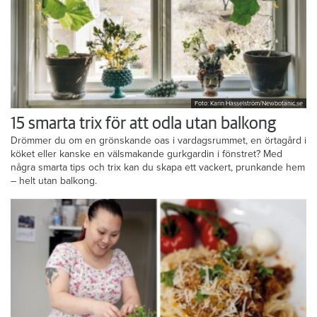
Foto: Karin Hasselström/Newbotanic.se
15 smarta trix för att odla utan balkong
Drömmer du om en grönskande oas i vardagsrummet, en örtagård i
köket eller kanske en välsmakande gurkgardin i fönstret? Med
några smarta tips och trix kan du skapa ett vackert, prunkande hem
– helt utan balkong.