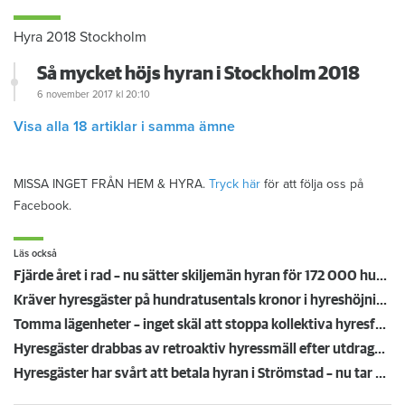
Hyra 2018 Stockholm
Så mycket höjs hyran i Stockholm 2018
6 november 2017
kl 20:10
Visa alla 18 artiklar i samma ämne
MISSA INGET FRÅN HEM & HYRA.
Tryck här
för att följa oss på
Facebook.
Läs också
Fjärde året i rad – nu sätter skiljemän hyran för 172 000 hushåll
Kräver hyresgäster på hundratusentals kronor i hyreshöjning – bakåt i tiden: "Den har varit orimligt låg i många år"
Tomma lägenheter – inget skäl att stoppa kollektiva hyresförhandlingar
Hyresgäster drabbas av retroaktiv hyressmäll efter utdragen tvist: ”Höjningen blev för stor”
Hyresgäster har svårt att betala hyran i Strömstad – nu tar kommunala bolaget till åtgärder