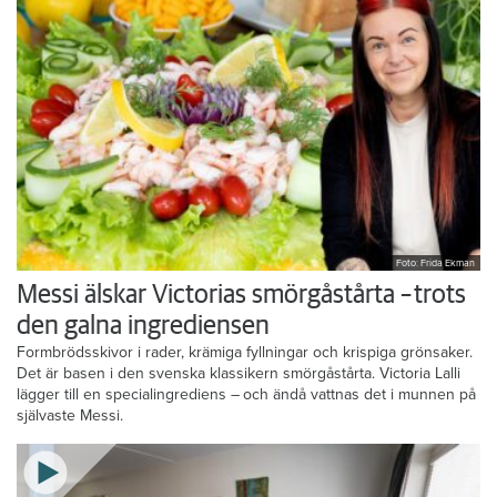
Foto: Frida Ekman
Messi älskar Victorias smörgåstårta – trots
den galna ingrediensen
Formbrödsskivor i rader, krämiga fyllningar och krispiga grönsaker.
Det är basen i den svenska klassikern smörgåstårta. Victoria Lalli
lägger till en specialingrediens – och ändå vattnas det i munnen på
självaste Messi.