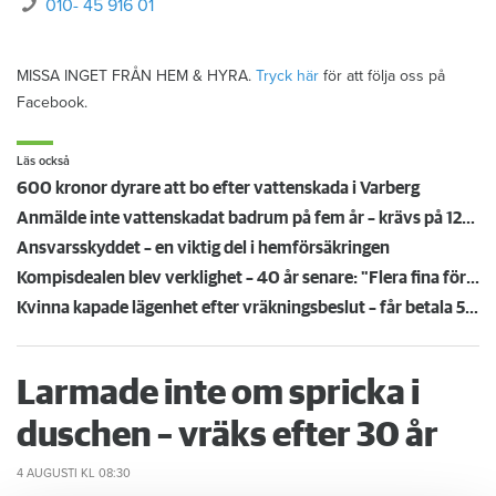
010- 45 916 01
MISSA INGET FRÅN HEM & HYRA.
Tryck här
för att följa oss på
Facebook.
Läs också
600 kronor dyrare att bo efter vattenskada i Varberg
Anmälde inte vattenskadat badrum på fem år – krävs på 125 000 kronor
Ansvarsskyddet – en viktig del i hemförsäkringen
Kompisdealen blev verklighet – 40 år senare: "Flera fina fördelar med att dela bostad"
Kvinna kapade lägenhet efter vräkningsbeslut – får betala 50 000
Larmade inte om spricka i
duschen – vräks efter 30 år
4 AUGUSTI
KL 08:30