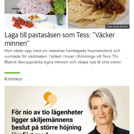
Foto: Frida Ekman
Laga till pastasåsen som Tess: ”Väcker
minnen”
Hon växte upp med sin mammas hemlagade husmanskost och
vurmade för skolmaten. I köket i trean i Rönninge vill Tess Thi
Blanck återuppväcka egna minnen och skapa nya åt sina söner.
Krönikor