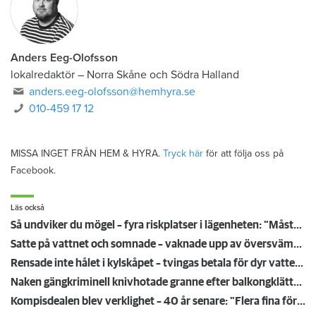
Anders Eeg-Olofsson
lokalredaktör
–
Norra Skåne och Södra Halland
anders.eeg-olofsson@hemhyra.se
010-459 17 12
MISSA INGET FRÅN HEM & HYRA.
Tryck här
för att följa oss på
Facebook.
Läs också
Så undviker du mögel – fyra riskplatser i lägenheten: ”Måste städa bort”
Satte på vattnet och somnade – vaknade upp av översvämning hos grannen
Rensade inte hålet i kylskåpet – tvingas betala för dyr vattenskada
Naken gängkriminell knivhotade granne efter balkongklättring
Kompisdealen blev verklighet – 40 år senare: "Flera fina fördelar med att dela bostad"