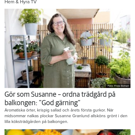
Hem & Hyra TV
Foto: Frida Ekman
Gör som Susanne – ordna trädgård på
balkongen: ”God gärning”
Aromatiska örter, krispig sallad och årets första gurkor. När
midsommar nalkas plockar Susanne Granlund allsköns grönt i den
lilla köksträdgården på balkongen.