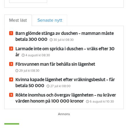
Mest läst
Senaste nytt
Barn glömde stänga av duschen – mamman måste
betala 300 000
30 juli
kl 08:30
Larmade inte om spricka i duschen – vräks efter 30
år
4 augusti
kl 08:30
Försvunnen man får behålla sin lägenhet
29 juli
kl 08:30
Kvinna kapade lägenhet efter vräkningsbeslut – får
betala 50 000
27 juli
kl 08:00
Rökte inomhus och övergav lägenheten – nu kräver
värden honom på 100 000 kronor
6 augusti
kl 10:30