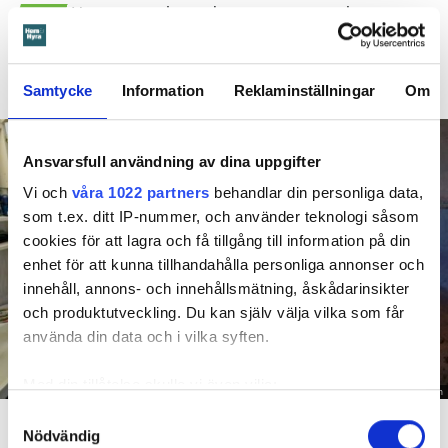
Hyresgästen larmade inte om en spricka i
BÅSTAD
duschen som medförde en omfattande vattenskada. Nu
måste han lämna lägenheten efter drygt 30 år men får
längre tid på sig att flytta efter att domen överklagats.
Samtycke
Information
Reklaminställningar
Om
Ansvarsfull användning av dina uppgifter
Vi och
våra 1022 partners
behandlar din personliga data,
som t.ex. ditt IP-nummer, och använder teknologi såsom
cookies för att lagra och få tillgång till information på din
enhet för att kunna tillhandahålla personliga annonser och
innehåll, annons- och innehållsmätning, åskådarinsikter
och produktutveckling. Du kan själv välja vilka som får
använda din data och i vilka syften.
Med din tillåtelse skulle vi även vilja:
Foto: Hyresnämnden
Samla in information om din geografiska plats
Samtyckesval
En inspektion visade att vatten under en längre tid läckt in genom sprickor i väggen (de
röda markeringarna) och orsakat rötskador i syllen.
Nödvändig
som kan ha en noggrannhet på upp till flera meter