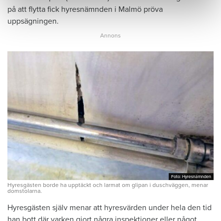
på att flytta fick hyresnämnden i Malmö pröva
uppsägningen.
Foto: Hyresnämnden
Foto: Hyresnämnden
Hyresgästen borde ha upptäckt och larmat om glipan i duschväggen, menar
domstolarna.
Hyresgästen själv menar att hyresvärden under hela den tid
han bott där varken gjort några inspektioner eller något