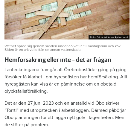
Foto: Arkivbild: Anna Rytterbrant
Foto: Arkivbild: Anna Rytterbrant
Vattnet spred sig genom sanden under golvet in till vardagsrum och kök.
Biden är en arkivbild från en annan vattenskada.
Hemförsäkring eller inte – det är frågan
I anteckningarna framgår att Örebrobostäder gång på gång
försöker få klarhet i om hyresgästen har hemförsäkring. Allt
hyresgästen kan visa är en påminnelse om en obetald
olycksfallsförsäkring.
Det är den 27 juni 2023 och en anställd vid Öbo skriver
”Torrt!” med utropstecken i arbetsloggen. Därmed påbörjar
Öbo planeringen för att lägga nytt golv i lägenheten. Men
de stöter på problem.