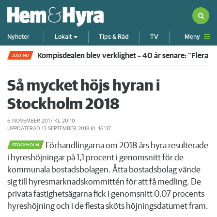
Meny
Nyheter
Lokalt
Tips & Råd
TV
Kompisdealen blev verklighet – 40 år senare: "Flera f
JUST NU
Så mycket höjs hyran i
Stockholm 2018
6 NOVEMBER 2017
KL 20:10
UPPDATERAD
13 SEPTEMBER 2018
KL 16:37
Förhandlingarna om 2018 års hyra resulterade
STOCKHOLM
i hyreshöjningar på 1,1 procent i genomsnitt för de
kommunala bostadsbolagen. Åtta bostadsbolag vände
sig till hyresmarknadskommittén för att få medling. De
privata fastighetsägarna fick i genomsnitt 0,07 procents
hyreshöjning och i de flesta sköts höjningsdatumet fram.