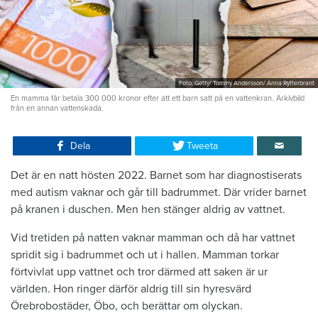
Foto: Getty/ Tommy Andersson/ Anna Rytterbrant
En mamma får betala 300 000 kronor efter att ett barn satt på en vattenkran. Arkivbild
från en annan vattenskada.
Dela
Tweeta
Det är en natt hösten 2022. Barnet som har diagnostiserats
med autism vaknar och går till badrummet. Där vrider barnet
på kranen i duschen. Men hen stänger aldrig av vattnet.
Vid tretiden på natten vaknar mamman och då har vattnet
spridit sig i badrummet och ut i hallen. Mamman torkar
förtvivlat upp vattnet och tror därmed att saken är ur
världen. Hon ringer därför aldrig till sin hyresvärd
Örebrobostäder, Öbo, och berättar om olyckan.