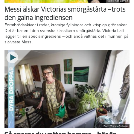
Foto: Frida Ekman
Messi älskar Victorias smörgåstårta – trots
den galna ingrediensen
Formbrödsskivor i rader, krämiga fyllningar och krispiga grönsaker.
Det är basen i den svenska klassikern smörgåstårta. Victoria Lalli
lägger till en specialingrediens – och ändå vattnas det i munnen på
självaste Messi.
Foto: Tomas Ohlsson