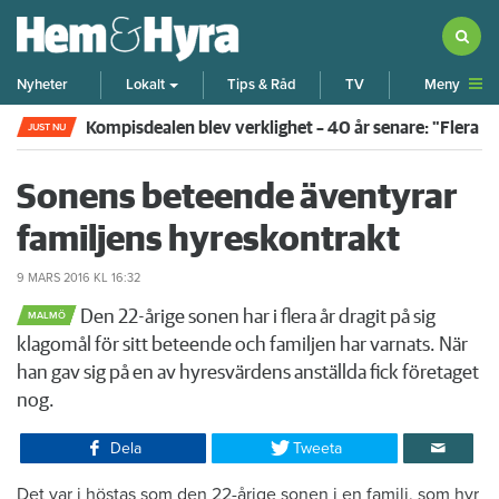
Meny
Nyheter
Lokalt
Tips & Råd
TV
Kompisdealen blev verklighet – 40 år senare: "Flera f
JUST NU
Sonens beteende äventyrar
familjens hyreskontrakt
9 MARS 2016
KL 16:32
Den 22-årige sonen har i flera år dragit på sig
MALMÖ
klagomål för sitt beteende och familjen har varnats. När
han gav sig på en av hyresvärdens anställda fick företaget
nog.
Dela
Tweeta
Det var i höstas som den 22-årige sonen i en familj, som hyr