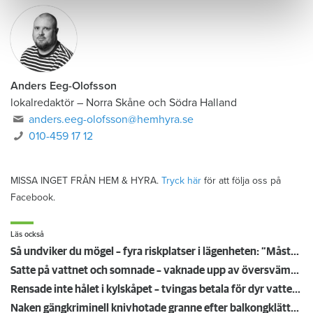
Anders Eeg-Olofsson
lokalredaktör
–
Norra Skåne och Södra Halland
anders.eeg-olofsson@hemhyra.se
010-459 17 12
MISSA INGET FRÅN HEM & HYRA.
Tryck här
för att följa oss på
Facebook.
Läs också
Så undviker du mögel – fyra riskplatser i lägenheten: ”Måste städa bort”
Satte på vattnet och somnade – vaknade upp av översvämning hos grannen
Rensade inte hålet i kylskåpet – tvingas betala för dyr vattenskada
Naken gängkriminell knivhotade granne efter balkongklättring