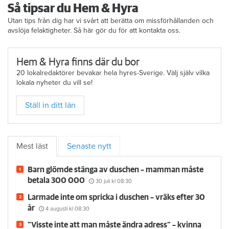
Så tipsar du Hem & Hyra
Utan tips från dig har vi svårt att berätta om missförhållanden och
avslöja felaktigheter. Så här gör du för att kontakta oss.
Hem & Hyra finns där du bor
20 lokalredaktörer bevakar hela hyres-Sverige. Välj själv vilka
lokala nyheter du vill se!
Ställ in ditt län
Mest läst
Senaste nytt
Barn glömde stänga av duschen – mamman måste
betala 300 000
30 juli
kl 08:30
Larmade inte om spricka i duschen – vräks efter 30
år
4 augusti
kl 08:30
”Visste inte att man måste ändra adress” – kvinna