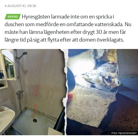
4 AUGUSTI
KL 08:30
Hyresgästen larmade inte om en spricka i
BÅSTAD
duschen som medförde en omfattande vattenskada. Nu
måste han lämna lägenheten efter drygt 30 år men får
längre tid på sig att flytta efter att domen överklagats.
Foto: Hyresnämnden