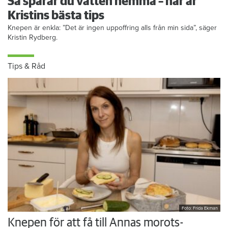
Så sparar du vatten hemma – här är
Kristins bästa tips
Knepen är enkla: ”Det är ingen uppoffring alls från min sida”, säger
Kristin Rydberg.
Tips & Råd
Foto: Frida Ekman
Knepen för att få till Annas morots-