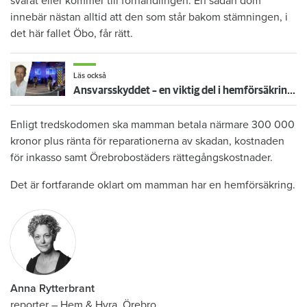
svarat eller kommer till förhandlingen. En sådan dom
innebär nästan alltid att den som står bakom stämningen, i
det här fallet Öbo, får rätt.
Läs också
Ansvarsskyddet – en viktig del i hemförsäkringen
Enligt tredskodomen ska mamman betala närmare 300 000
kronor plus ränta för reparationerna av skadan, kostnaden
för inkasso samt Örebrobostäders rättegångskostnader.
Det är fortfarande oklart om mamman har en hemförsäkring.
Anna Rytterbrant
reporter
–
Hem & Hyra, Örebro