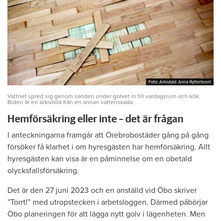
Foto: Arkivbild: Anna Rytterbrant
Foto: Arkivbild: Anna Rytterbrant
Vattnet spred sig genom sanden under golvet in till vardagsrum och kök.
Biden är en arkivbild från en annan vattenskada.
Hemförsäkring eller inte – det är frågan
I anteckningarna framgår att Örebrobostäder gång på gång
försöker få klarhet i om hyresgästen har hemförsäkring. Allt
hyresgästen kan visa är en påminnelse om en obetald
olycksfallsförsäkring.
Det är den 27 juni 2023 och en anställd vid Öbo skriver
”Torrt!” med utropstecken i arbetsloggen. Därmed påbörjar
Öbo planeringen för att lägga nytt golv i lägenheten. Men