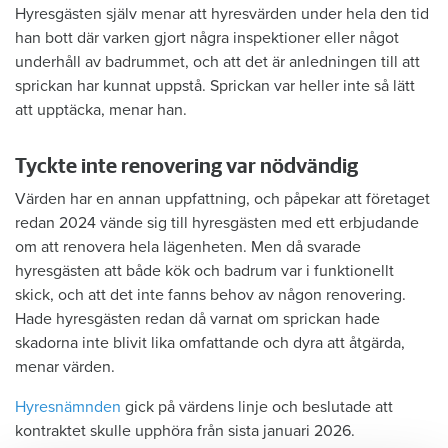
Hyresgästen själv menar att hyresvärden under hela den tid
han bott där varken gjort några inspektioner eller något
underhåll av badrummet, och att det är anledningen till att
sprickan har kunnat uppstå. Sprickan var heller inte så lätt
att upptäcka, menar han.
Tyckte inte renovering var nödvändig
Värden har en annan uppfattning, och påpekar att företaget
redan 2024 vände sig till hyresgästen med ett erbjudande
om att renovera hela lägenheten. Men då svarade
hyresgästen att både kök och badrum var i funktionellt
skick, och att det inte fanns behov av någon renovering.
Hade hyresgästen redan då varnat om sprickan hade
skadorna inte blivit lika omfattande och dyra att åtgärda,
menar värden.
Hyresnämnden
gick på värdens linje och beslutade att
kontraktet skulle upphöra från sista januari 2026.