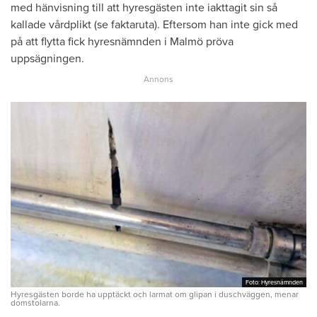
med hänvisning till att hyresgästen inte iakttagit sin så
kallade vårdplikt (se faktaruta). Eftersom han inte gick med
på att flytta fick hyresnämnden i Malmö pröva
uppsägningen.
Foto: Hyresnämnden
Foto: Hyresnämnden
Hyresgästen borde ha upptäckt och larmat om glipan i duschväggen, menar
domstolarna.