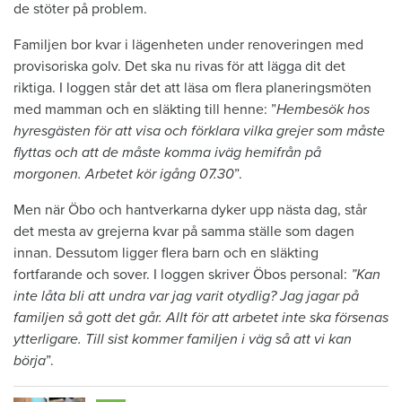
de stöter på problem.
Familjen bor kvar i lägenheten under renoveringen med
provisoriska golv. Det ska nu rivas för att lägga dit det
riktiga. I loggen står det att läsa om flera planeringsmöten
med mamman och en släkting till henne: ”
Hembesök hos
hyresgästen för att visa och förklara vilka grejer som måste
flyttas och att de måste komma iväg hemifrån på
morgonen. Arbetet kör igång 07.30
”.
Men när Öbo och hantverkarna dyker upp nästa dag, står
det mesta av grejerna kvar på samma ställe som dagen
innan. Dessutom ligger flera barn och en släkting
fortfarande och sover. I loggen skriver Öbos personal:
”Kan
inte låta bli att undra var jag varit otydlig? Jag jagar på
familjen så gott det går. Allt för att arbetet inte ska försenas
ytterligare. Till sist kommer familjen i väg så att vi kan
börja
”.