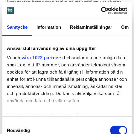
Hyresgästen borde med tanke på att sprickan var så stor
som den var och satt där den satt ha insett att den kunde
medföra större problem, menar hyresnämnden.
Samtycke
Information
Reklaminställningar
Om
Får mer tid på sig att flytta
Beslutet överklagades till
Svea hovrätt
som nu har kommit
Ansvarsfull användning av dina uppgifter
med ett beslut. Den enda ändringen är att hyresgästen får
längre tid på sig att flytta – något som hyresvärden inför
Vi och
våra 1022 partners
behandlar din personliga data,
domen sagt sig villig att gå med på. Innan 2 november i år
som t.ex. ditt IP-nummer, och använder teknologi såsom
ska hyresgästen ha flyttat ut.
cookies för att lagra och få tillgång till information på din
enhet för att kunna tillhandahålla personliga annonser och
Svea hovrätts beslut kan inte överklagas.
innehåll, annons- och innehållsmätning, åskådarinsikter
och produktutveckling. Du kan själv välja vilka som får
använda din data och i vilka syften.
Läs också
Så undviker du mögel – fyra riskplatser i lägenheten: ”Måste städa bort”
Med din tillåtelse skulle vi även vilja:
Samla in information om din geografiska plats
Samtyckesval
Nödvändig
som kan ha en noggrannhet på upp till flera meter
Fakta:
Värden måste få veta om skador – så säger lagen