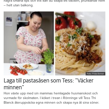
några smarta tips och trix kan du skapa ett vackert, prunkande hem
– helt utan balkong.
Foto: Frida Ekman
Laga till pastasåsen som Tess: ”Väcker
minnen”
Hon växte upp med sin mammas hemlagade husmanskost och
vurmade för skolmaten. I köket i trean i Rönninge vill Tess Thi
Blanck återuppväcka egna minnen och skapa nya åt sina söner.