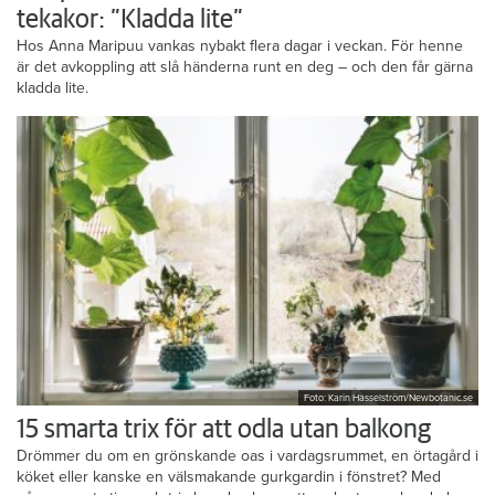
tekakor: ”Kladda lite”
Hos Anna Maripuu vankas nybakt flera dagar i veckan. För henne
är det avkoppling att slå händerna runt en deg – och den får gärna
kladda lite.
Foto: Karin Hasselström/Newbotanic.se
15 smarta trix för att odla utan balkong
Drömmer du om en grönskande oas i vardagsrummet, en örtagård i
köket eller kanske en välsmakande gurkgardin i fönstret? Med