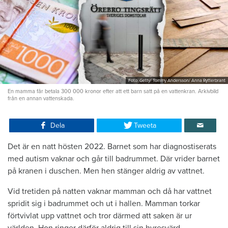
Foto: Getty/ Tommy Andersson/ Anna Rytterbrant
En mamma får betala 300 000 kronor efter att ett barn satt på en vattenkran. Arkivbild
från en annan vattenskada.
Dela
Tweeta
Det är en natt hösten 2022. Barnet som har diagnostiserats
med autism vaknar och går till badrummet. Där vrider barnet
på kranen i duschen. Men hen stänger aldrig av vattnet.
Vid tretiden på natten vaknar mamman och då har vattnet
spridit sig i badrummet och ut i hallen. Mamman torkar
förtvivlat upp vattnet och tror därmed att saken är ur
världen. Hon ringer därför aldrig till sin hyresvärd