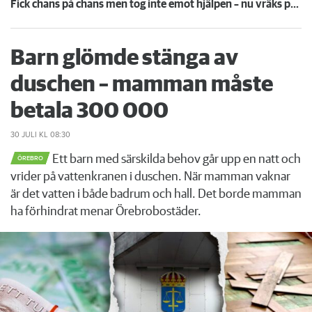
Fick chans på chans men tog inte emot hjälpen – nu vräks paret: ”Tragiskt"
Barn glömde stänga av
duschen – mamman måste
betala 300 000
30 JULI
KL 08:30
Ett barn med särskilda behov går upp en natt och
ÖREBRO
vrider på vattenkranen i duschen. När mamman vaknar
är det vatten i både badrum och hall. Det borde mamman
ha förhindrat menar Örebrobostäder.