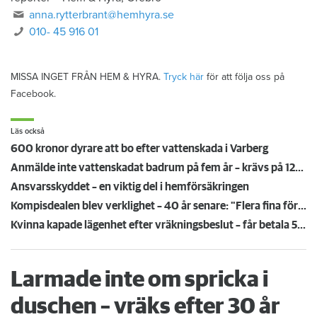
anna.rytterbrant@hemhyra.se
010- 45 916 01
MISSA INGET FRÅN HEM & HYRA.
Tryck här
för att följa oss på
Facebook.
Läs också
600 kronor dyrare att bo efter vattenskada i Varberg
Anmälde inte vattenskadat badrum på fem år – krävs på 125 000 kronor
Ansvarsskyddet – en viktig del i hemförsäkringen
Kompisdealen blev verklighet – 40 år senare: "Flera fina fördelar med att dela bostad"
Kvinna kapade lägenhet efter vräkningsbeslut – får betala 50 000
Larmade inte om spricka i
duschen – vräks efter 30 år