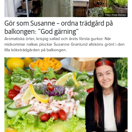
Foto: Frida Ekman
Gör som Susanne – ordna trädgård på
balkongen: ”God gärning”
Aromatiska örter, krispig sallad och årets första gurkor. När
midsommar nalkas plockar Susanne Granlund allsköns grönt i den
lilla köksträdgården på balkongen.