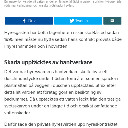
En inspektion visade att vatten under en längre tid läckt in genom sprickor i väggen (de
röda markeringarna) och orsakat rötskador i syllen.
Dela
Tweeta
Hyresgästen har bott i lägenheten i skånska Båstad sedan
1995 men måste nu flytta sedan hans kontrakt prövats både
i hyresnämnden och i hovrätten.
Skada upptäcktes av hantverkare
Det var när hyresvärdens hantverkare skulle byta ett
duschmunstycke under hösten förra året som en spricka i
plastmattan på väggen i duschen upptäcktes. Strax efter
detta lät värden ett företag göra en besiktning av
badrummet. Då upptäcktes att vatten läckt från den trasiga
svetsskarven under en längre tid och orsakat omfattande
vattenskador.
Därför sade den privata hyresvärden upp hyreskontraktet