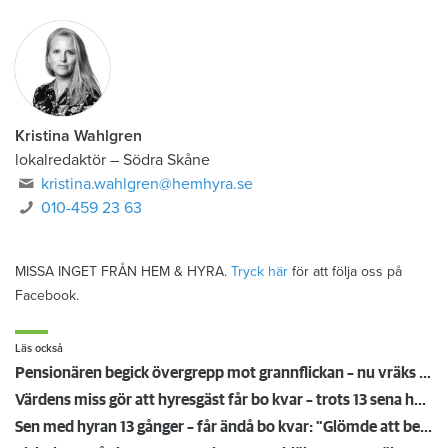
Kristina Wahlgren
lokalredaktör
–
Södra Skåne
kristina.wahlgren@hemhyra.se
010-459 23 63
MISSA INGET FRÅN HEM & HYRA.
Tryck här
för att följa oss på
Facebook.
Läs också
Pensionären begick övergrepp mot grannflickan – nu vräks han
Värdens miss gör att hyresgäst får bo kvar – trots 13 sena hyror
Sen med hyran 13 gånger – får ändå bo kvar: "Glömde att betala"