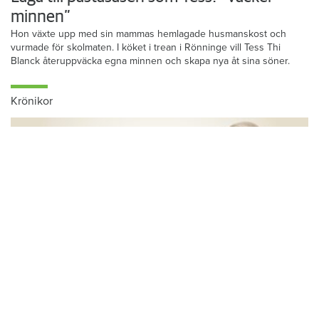
minnen”
Hon växte upp med sin mammas hemlagade husmanskost och
vurmade för skolmaten. I köket i trean i Rönninge vill Tess Thi
Blanck återuppväcka egna minnen och skapa nya åt sina söner.
Krönikor
Du läser:
Trelleborgshem vill köpa anrik hus