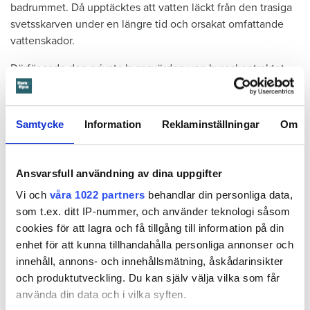
badrummet. Då upptäcktes att vatten läckt från den trasiga
svetsskarven under en längre tid och orsakat omfattande
vattenskador.
Därför sade den privata hyresvärden upp hyreskontraktet
med hänvisning till att hyresgästen inte iakttagit sin så
kallade vårdplikt (se faktaruta). Eftersom han inte gick med
på att flytta fick hyresnämnden i Malmö pröva
Samtycke
Information
Reklaminställningar
Om
uppsägningen.
Ansvarsfull användning av dina uppgifter
Vi och
våra 1022 partners
behandlar din personliga data,
som t.ex. ditt IP-nummer, och använder teknologi såsom
cookies för att lagra och få tillgång till information på din
enhet för att kunna tillhandahålla personliga annonser och
innehåll, annons- och innehållsmätning, åskådarinsikter
och produktutveckling. Du kan själv välja vilka som får
använda din data och i vilka syften.