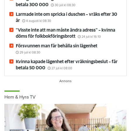
betala 300 000
30 juli
kl 08:30
Larmade inte om spricka i duschen – vräks efter 30
år
4 augusti
kl 08:30
”Visste inte att man måste ändra adress” – kvinna
döms för folkbokföringsbrott
24 juli
kl 16:10
Försvunnen man får behålla sin lägenhet
29 juli
kl 08:30
Kvinna kapade lägenhet efter vräkningsbeslut – får
betala 50 000
27 juli
kl 08:00
Hem & Hyra TV