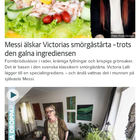
Foto: Frida Ekman
Messi älskar Victorias smörgåstårta – trots
den galna ingrediensen
Formbrödsskivor i rader, krämiga fyllningar och krispiga grönsaker.
Det är basen i den svenska klassikern smörgåstårta. Victoria Lalli
lägger till en specialingrediens – och ändå vattnas det i munnen på
självaste Messi.