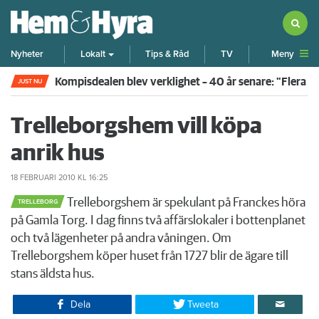
Meny
Nyheter
Lokalt
Tips & Råd
TV
Kompisdealen blev verklighet – 40 år senare: "Flera f
JUST NU
Trelleborgshem vill köpa
anrik hus
18 FEBRUARI 2010
KL 16:25
Trelleborgshem är spekulant på Franckes höra
TRELLEBORG
på Gamla Torg. I dag finns två affärslokaler i bottenplanet
och två lägenheter på andra våningen. Om
Trelleborgshem köper huset från 1727 blir de ägare till
stans äldsta hus.
Dela
Tweeta