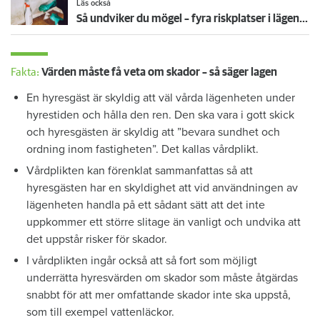
Läs också
Så undviker du mögel – fyra riskplatser i lägenheten: ”Måste städa bort”
Fakta:
Värden måste få veta om skador – så säger lagen
En hyresgäst är skyldig att väl vårda lägenheten under
hyrestiden och hålla den ren. Den ska vara i gott skick
och hyresgästen är skyldig att ”bevara sundhet och
ordning inom fastigheten”. Det kallas vårdplikt.
Vårdplikten kan förenklat sammanfattas så att
hyresgästen har en skyldighet att vid användningen av
lägenheten handla på ett sådant sätt att det inte
uppkommer ett större slitage än vanligt och undvika att
det uppstår risker för skador.
I vårdplikten ingår också att så fort som möjligt
underrätta hyresvärden om skador som måste åtgärdas
snabbt för att mer omfattande skador inte ska uppstå,
som till exempel vattenläckor.