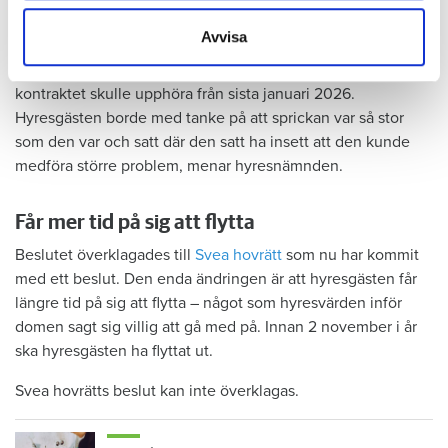
skadorna inte blivit lika omfattande och dyra att åtgärda,
samlat in när du har använt deras tjänster.
menar värden.
Avvisa
Hyresnämnden
gick på värdens linje och beslutade att
kontraktet skulle upphöra från sista januari 2026.
Hyresgästen borde med tanke på att sprickan var så stor
som den var och satt där den satt ha insett att den kunde
medföra större problem, menar hyresnämnden.
Får mer tid på sig att flytta
Beslutet överklagades till
Svea hovrätt
som nu har kommit
med ett beslut. Den enda ändringen är att hyresgästen får
längre tid på sig att flytta – något som hyresvärden inför
domen sagt sig villig att gå med på. Innan 2 november i år
ska hyresgästen ha flyttat ut.
Svea hovrätts beslut kan inte överklagas.