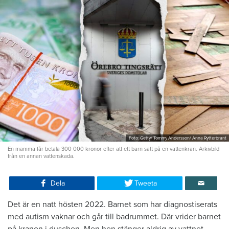
Foto: Getty/ Tommy Andersson/ Anna Rytterbrant
En mamma får betala 300 000 kronor efter att ett barn satt på en vattenkran. Arkivbild
från en annan vattenskada.
Dela
Tweeta
Det är en natt hösten 2022. Barnet som har diagnostiserats
med autism vaknar och går till badrummet. Där vrider barnet
på kranen i duschen. Men hen stänger aldrig av vattnet.