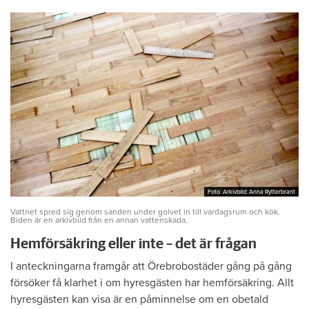
Foto: Arkivbild: Anna Rytterbrant
Foto: Arkivbild: Anna Rytterbrant
Vattnet spred sig genom sanden under golvet in till vardagsrum och kök.
Biden är en arkivbild från en annan vattenskada.
Hemförsäkring eller inte – det är frågan
I anteckningarna framgår att Örebrobostäder gång på gång
försöker få klarhet i om hyresgästen har hemförsäkring. Allt
hyresgästen kan visa är en påminnelse om en obetald