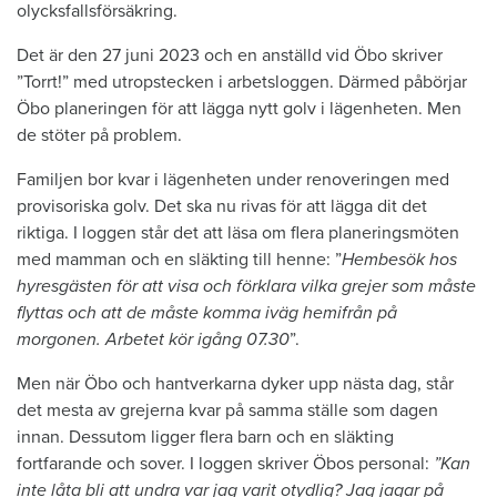
olycksfallsförsäkring.
Det är den 27 juni 2023 och en anställd vid Öbo skriver
”Torrt!” med utropstecken i arbetsloggen. Därmed påbörjar
Öbo planeringen för att lägga nytt golv i lägenheten. Men
de stöter på problem.
Familjen bor kvar i lägenheten under renoveringen med
provisoriska golv. Det ska nu rivas för att lägga dit det
riktiga. I loggen står det att läsa om flera planeringsmöten
med mamman och en släkting till henne: ”
Hembesök hos
hyresgästen för att visa och förklara vilka grejer som måste
flyttas och att de måste komma iväg hemifrån på
morgonen. Arbetet kör igång 07.30
”.
Men när Öbo och hantverkarna dyker upp nästa dag, står
det mesta av grejerna kvar på samma ställe som dagen
innan. Dessutom ligger flera barn och en släkting
fortfarande och sover. I loggen skriver Öbos personal:
”Kan
inte låta bli att undra var jag varit otydlig? Jag jagar på