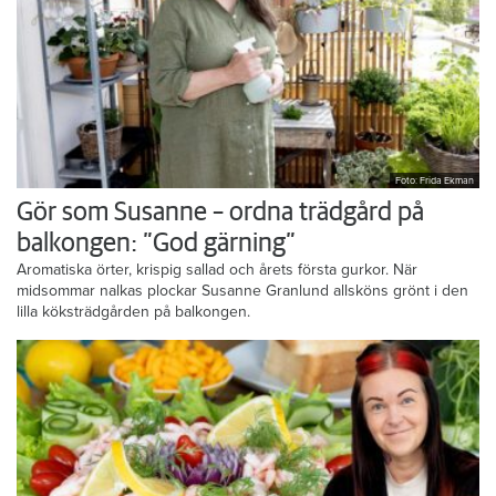
Foto: Frida Ekman
Gör som Susanne – ordna trädgård på
balkongen: ”God gärning”
Aromatiska örter, krispig sallad och årets första gurkor. När
midsommar nalkas plockar Susanne Granlund allsköns grönt i den
lilla köksträdgården på balkongen.