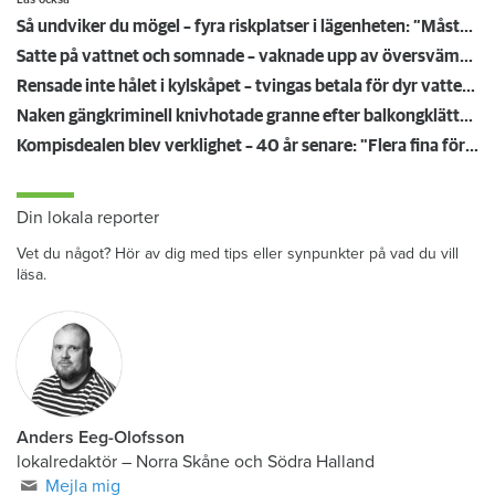
Så undviker du mögel – fyra riskplatser i lägenheten: ”Måste städa bort”
Satte på vattnet och somnade – vaknade upp av översvämning hos grannen
Rensade inte hålet i kylskåpet – tvingas betala för dyr vattenskada
Naken gängkriminell knivhotade granne efter balkongklättring
Kompisdealen blev verklighet – 40 år senare: "Flera fina fördelar med att dela bostad"
Din lokala reporter
Vet du något? Hör av dig med tips eller synpunkter på vad du vill
läsa.
Anders Eeg-Olofsson
lokalredaktör
–
Norra Skåne och Södra Halland
Mejla mig