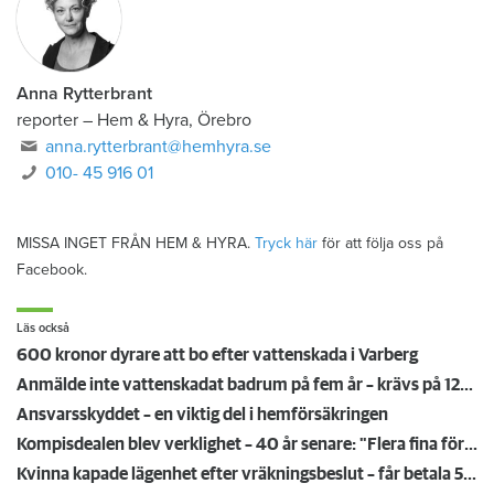
Anna Rytterbrant
reporter
–
Hem & Hyra, Örebro
anna.rytterbrant@hemhyra.se
010- 45 916 01
MISSA INGET FRÅN HEM & HYRA.
Tryck här
för att följa oss på
Facebook.
Läs också
600 kronor dyrare att bo efter vattenskada i Varberg
Anmälde inte vattenskadat badrum på fem år – krävs på 125 000 kronor
Ansvarsskyddet – en viktig del i hemförsäkringen
Kompisdealen blev verklighet – 40 år senare: "Flera fina fördelar med att dela bostad"
Kvinna kapade lägenhet efter vräkningsbeslut – får betala 50 000