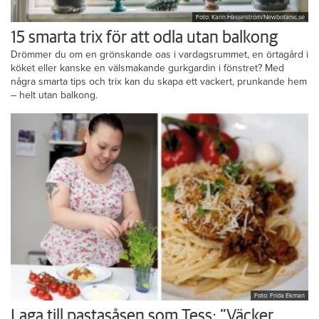
Foto: Karin Hasselström/Newbotanic.se
15 smarta trix för att odla utan balkong
Drömmer du om en grönskande oas i vardagsrummet, en örtagård i
köket eller kanske en välsmakande gurkgardin i fönstret? Med
några smarta tips och trix kan du skapa ett vackert, prunkande hem
– helt utan balkong.
Foto: Frida Ekman
Laga till pastasåsen som Tess: ”Väcker