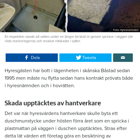
Foto: Hyresnämnden
En inspektion visade att vatten under en längre tid läckt in genom sprickor i väggen (de
röda markeringarna) och orsakat rötskador i syllen.
Dela
Tweeta
Hyresgästen har bott i lägenheten i skånska Båstad sedan
1995 men måste nu flytta sedan hans kontrakt prövats både
i hyresnämnden och i hovrätten.
Skada upptäcktes av hantverkare
Det var när hyresvärdens hantverkare skulle byta ett
duschmunstycke under hösten förra året som en spricka i
plastmattan på väggen i duschen upptäcktes. Strax efter
detta lät värden ett företag göra en besiktning av