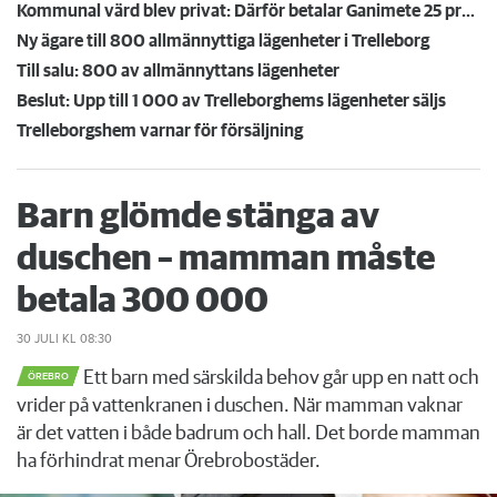
Kommunal värd blev privat: Därför betalar Ganimete 25 procent högre hyra än grannen Birgit
Ny ägare till 800 allmännyttiga lägenheter i Trelleborg
Till salu: 800 av allmännyttans lägenheter
Beslut: Upp till 1 000 av Trelleborghems lägenheter säljs
Trelleborgshem varnar för försäljning
Barn glömde stänga av
duschen – mamman måste
betala 300 000
30 JULI
KL 08:30
Ett barn med särskilda behov går upp en natt och
ÖREBRO
vrider på vattenkranen i duschen. När mamman vaknar
är det vatten i både badrum och hall. Det borde mamman
ha förhindrat menar Örebrobostäder.