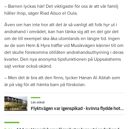
– Barnen lyckas här! Det viktigaste för oss är att vår familj
håller ihop, säger Riad Abuo el Oula.
Även om han inte tror att det är så vanligt att folk hyr ut i
andrahand i området, kan han tänka sig att en del gör det
om de till exempel ska åka utomlands en längre tid. Ingen
av de som Hem & Hyra träffar vid Musikvägen känner till om
det skulle förekomma otillåten andrahandsuthyrning i deras
kvarter. Den nya anonyma tipsfunktionen på Uppsalahems
sajt verkar också okänd.
– Men det är bra att den finns, tycker Hanan Al Abtah som
är på väg för att hämta barn på förskolan.
Läs också
Flyktvägen var igenspikad - kvinna flydde hotfull man och föll från balkong