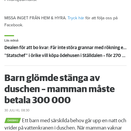
MISSA INGET FRÅN HEM & HYRA.
Tryck här
för att följa oss på
Facebook.
Läs också
Dealen för att bo kvar: Får inte störa grannar med rökning eller utsätta dem för brandfara
”Statschef” i örike vill köpa ödehusen i Ställdalen – för 270 miljoner: Ska återställas i toppskick
Barn glömde stänga av
duschen – mamman måste
betala 300 000
30 JULI
KL 08:30
Ett barn med särskilda behov går upp en natt och
ÖREBRO
vrider på vattenkranen i duschen. När mamman vaknar