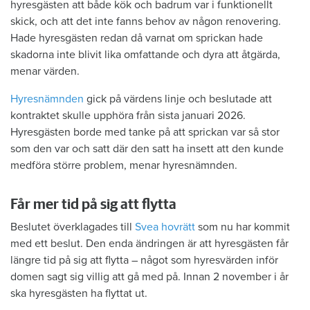
hyresgästen att både kök och badrum var i funktionellt
skick, och att det inte fanns behov av någon renovering.
Hade hyresgästen redan då varnat om sprickan hade
skadorna inte blivit lika omfattande och dyra att åtgärda,
menar värden.
Hyresnämnden
gick på värdens linje och beslutade att
kontraktet skulle upphöra från sista januari 2026.
Hyresgästen borde med tanke på att sprickan var så stor
som den var och satt där den satt ha insett att den kunde
medföra större problem, menar hyresnämnden.
Får mer tid på sig att flytta
Beslutet överklagades till
Svea hovrätt
som nu har kommit
med ett beslut. Den enda ändringen är att hyresgästen får
längre tid på sig att flytta – något som hyresvärden inför
domen sagt sig villig att gå med på. Innan 2 november i år
ska hyresgästen ha flyttat ut.