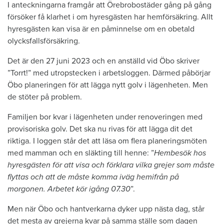
I anteckningarna framgår att Örebrobostäder gång på gång
försöker få klarhet i om hyresgästen har hemförsäkring. Allt
hyresgästen kan visa är en påminnelse om en obetald
olycksfallsförsäkring.
Det är den 27 juni 2023 och en anställd vid Öbo skriver
”Torrt!” med utropstecken i arbetsloggen. Därmed påbörjar
Öbo planeringen för att lägga nytt golv i lägenheten. Men
de stöter på problem.
Familjen bor kvar i lägenheten under renoveringen med
provisoriska golv. Det ska nu rivas för att lägga dit det
riktiga. I loggen står det att läsa om flera planeringsmöten
med mamman och en släkting till henne: ”
Hembesök hos
hyresgästen för att visa och förklara vilka grejer som måste
flyttas och att de måste komma iväg hemifrån på
morgonen. Arbetet kör igång 07.30
”.
Men när Öbo och hantverkarna dyker upp nästa dag, står
det mesta av grejerna kvar på samma ställe som dagen