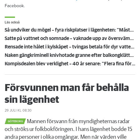
Facebook.
Läs också
Så undviker du mögel – fyra riskplatser i lägenheten: ”Måste städa bort”
Satte på vattnet och somnade – vaknade upp av översvämning hos grannen
Rensade inte hålet i kylskåpet – tvingas betala för dyr vattenskada
Naken gängkriminell knivhotade granne efter balkongklättring
Kompisdealen blev verklighet – 40 år senare: "Flera fina fördelar med att dela bostad"
Försvunnen man får behålla
sin lägenhet
29 JULI
KL 08:30
Mannen försvann från myndigheternas radar
GÖTEBORG
och ströks ur folkbokföringen. I hans lägenhet bodde 15
andra personer i olika omgångar. Men när värden ville