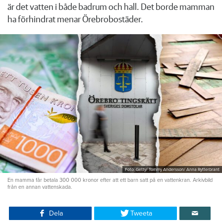
är det vatten i både badrum och hall. Det borde mamman
ha förhindrat menar Örebrobostäder.
Foto: Getty/ Tommy Andersson/ Anna Rytterbrant
En mamma får betala 300 000 kronor efter att ett barn satt på en vattenkran. Arkivbild
från en annan vattenskada.
Dela
Tweeta