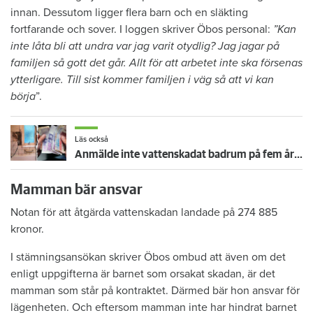
innan. Dessutom ligger flera barn och en släkting
fortfarande och sover. I loggen skriver Öbos personal:
”Kan
inte låta bli att undra var jag varit otydlig? Jag jagar på
familjen så gott det går. Allt för att arbetet inte ska försenas
ytterligare. Till sist kommer familjen i väg så att vi kan
börja
”.
Läs också
Anmälde inte vattenskadat badrum på fem år – krävs på 125 000 kronor
Mamman bär ansvar
Notan för att åtgärda vattenskadan landade på 274 885
kronor.
I stämningsansökan skriver Öbos ombud att även om det
enligt uppgifterna är barnet som orsakat skadan, är det
mamman som står på kontraktet. Därmed bär hon ansvar för
lägenheten. Och eftersom mamman inte har hindrat barnet