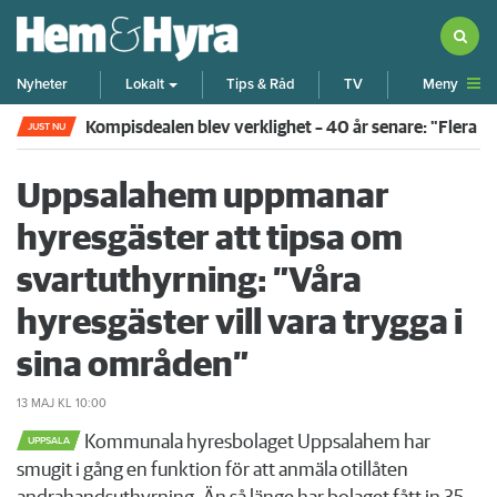
Meny
Nyheter
Lokalt
Tips & Råd
TV
Kompisdealen blev verklighet – 40 år senare: "Flera f
JUST NU
Uppsalahem uppmanar
hyresgäster att tipsa om
svartuthyrning: ”Våra
hyresgäster vill vara trygga i
sina områden”
13 MAJ
KL 10:00
Kommunala hyresbolaget Uppsalahem har
UPPSALA
smugit i gång en funktion för att anmäla otillåten