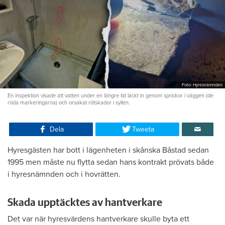
Foto: Hyresnämnden
En inspektion visade att vatten under en längre tid läckt in genom sprickor i väggen (de
röda markeringarna) och orsakat rötskador i syllen.
Dela
Tweeta
Hyresgästen har bott i lägenheten i skånska Båstad sedan
1995 men måste nu flytta sedan hans kontrakt prövats både
i hyresnämnden och i hovrätten.
Skada upptäcktes av hantverkare
Det var när hyresvärdens hantverkare skulle byta ett