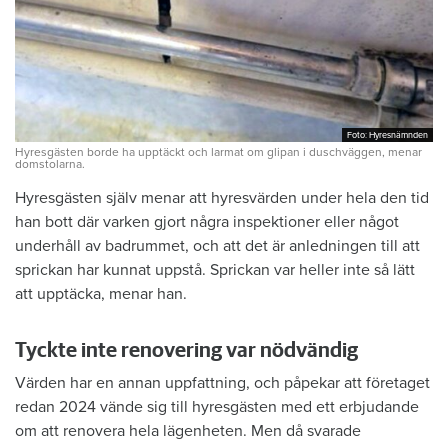
Foto: Hyresnämnden
Foto: Hyresnämnden
Hyresgästen borde ha upptäckt och larmat om glipan i duschväggen, menar
domstolarna.
Hyresgästen själv menar att hyresvärden under hela den tid
han bott där varken gjort några inspektioner eller något
underhåll av badrummet, och att det är anledningen till att
sprickan har kunnat uppstå. Sprickan var heller inte så lätt
att upptäcka, menar han.
Tyckte inte renovering var nödvändig
Värden har en annan uppfattning, och påpekar att företaget
redan 2024 vände sig till hyresgästen med ett erbjudande
om att renovera hela lägenheten. Men då svarade