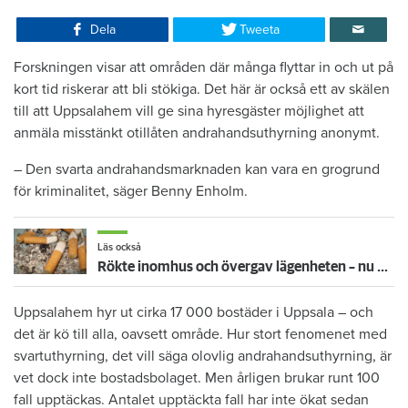
Dela
Tweeta
Forskningen visar att områden där många flyttar in och ut på
kort tid riskerar att bli stökiga. Det här är också ett av skälen
till att Uppsalahem vill ge sina hyresgäster möjlighet att
anmäla misstänkt otillåten andrahandsuthyrning anonymt.
– Den svarta andrahandsmarknaden kan vara en grogrund
för kriminalitet, säger Benny Enholm.
Läs också
Rökte inomhus och övergav lägenheten – nu kräver värden honom på 100 000 kronor
Uppsalahem hyr ut cirka 17 000 bostäder i Uppsala – och
det är kö till alla, oavsett område. Hur stort fenomenet med
svartuthyrning, det vill säga olovlig andrahandsuthyrning, är
vet dock inte bostadsbolaget. Men årligen brukar runt 100
fall upptäckas. Antalet upptäckta fall har inte ökat sedan