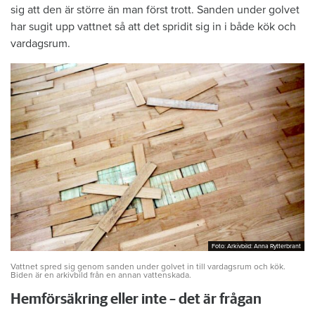
sig att den är större än man först trott. Sanden under golvet
har sugit upp vattnet så att det spridit sig in i både kök och
vardagsrum.
Foto: Arkivbild: Anna Rytterbrant
Foto: Arkivbild: Anna Rytterbrant
Vattnet spred sig genom sanden under golvet in till vardagsrum och kök.
Biden är en arkivbild från en annan vattenskada.
Hemförsäkring eller inte – det är frågan