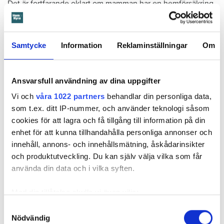
Det är fortfarande oklart om mamman har en hemförsäkring.
Samtycke
Information
Reklaminställningar
Om
Anna Rytterbrant
Ansvarsfull användning av dina uppgifter
reporter
–
Hem & Hyra, Örebro
Vi och
våra 1022 partners
behandlar din personliga data,
anna.rytterbrant@hemhyra.se
som t.ex. ditt IP-nummer, och använder teknologi såsom
010- 45 916 01
cookies för att lagra och få tillgång till information på din
enhet för att kunna tillhandahålla personliga annonser och
innehåll, annons- och innehållsmätning, åskådarinsikter
MISSA INGET FRÅN HEM & HYRA.
Tryck här
för att följa oss på
och produktutveckling. Du kan själv välja vilka som får
Facebook.
använda din data och i vilka syften.
Läs också
Med din tillåtelse skulle vi även vilja:
600 kronor dyrare att bo efter vattenskada i Varberg
Samla in information om din geografiska plats
Samtyckesval
Anmälde inte vattenskadat badrum på fem år – krävs på 125 000 kronor
Nödvändig
som kan ha en noggrannhet på upp till flera meter