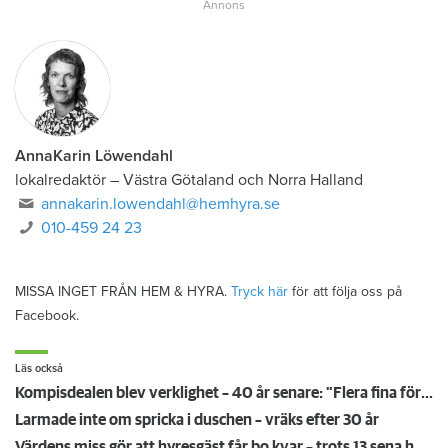
AnnaKarin Löwendahl
lokalredaktör
–
Västra Götaland och Norra Halland
annakarin.lowendahl@hemhyra.se
010-459 24 23
MISSA INGET FRÅN HEM & HYRA.
Tryck här
för att följa oss på
Facebook.
Läs också
Kompisdealen blev verklighet – 40 år senare: "Flera fina fördelar med att dela bostad"
Larmade inte om spricka i duschen – vräks efter 30 år
Värdens miss gör att hyresgäst får bo kvar – trots 13 sena hyror