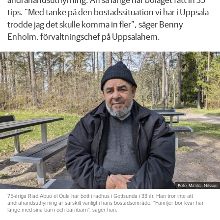
andrahandsuthyrning. Än så länge har bolaget fått in 35
tips. ”Med tanke på den bostadssituation vi har i Uppsala
trodde jag det skulle komma in fler”, säger Benny
Enholm, förvaltningschef på Uppsalahem.
Foto: Matilda Nilsson
75-åriga Riad Abuo el Oula har bott i radhus i Gottsunda i 33 år. Han tror inte att
andrahandsuthyrning är särskilt vanligt i hans bostadsområde. "Familjer bor kvar här
länge med sina barn och barnbarn", säger han.