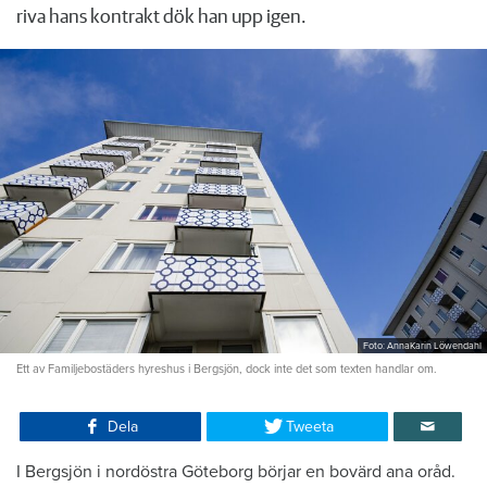
riva hans kontrakt dök han upp igen.
Foto: AnnaKarin Löwendahl
Ett av Familjebostäders hyreshus i Bergsjön, dock inte det som texten handlar om.
Dela
Tweeta
I Bergsjön i nordöstra Göteborg börjar en bovärd ana oråd.