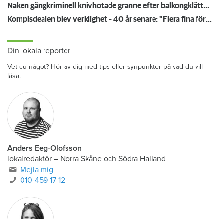
Naken gängkriminell knivhotade granne efter balkongklättring
Kompisdealen blev verklighet – 40 år senare: "Flera fina fördelar med att dela bostad"
Din lokala reporter
Vet du något? Hör av dig med tips eller synpunkter på vad du vill
läsa.
Anders Eeg-Olofsson
lokalredaktör
–
Norra Skåne och Södra Halland
Mejla mig
010-459 17 12