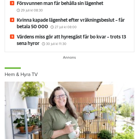
Försvunnen man får behålla sin lägenhet
29 juli
kl 08:30
Kvinna kapade lägenhet efter vräkningsbeslut – får
betala 50 000
27 juli
kl 08:00
Värdens miss gör att hyresgäst får bo kvar – trots 13
sena hyror
30 juli
kl 11:30
Hem & Hyra TV