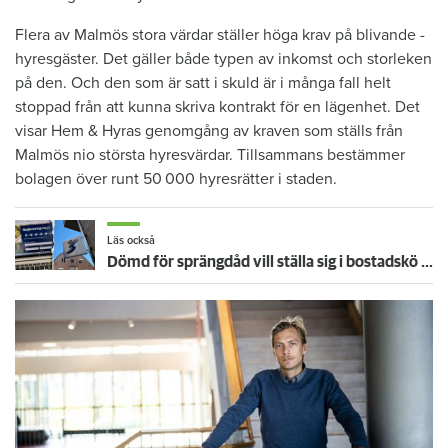
Flera av Malmös ­stora värdar ställer höga krav på ­blivande ­
hyresgäster. Det gäller både typen av inkomst och storleken
på den. Och den som är satt i skuld är i många fall helt
stoppad från att kunna skriva kontrakt för en lägenhet. Det
visar Hem & Hyras genomgång av kraven som ställs från
Malmös nio största hyresvärdar. Tillsammans bestämmer
bolagen över runt 50 000 hyresrätter i staden.
Läs också
Dömd för sprängdåd vill ställa sig i bostadskö – nekas att ringa hyresvärdar