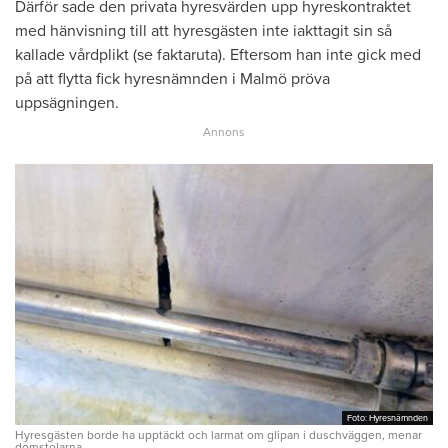
Därför sade den privata hyresvärden upp hyreskontraktet
med hänvisning till att hyresgästen inte iakttagit sin så
kallade vårdplikt (se faktaruta). Eftersom han inte gick med
på att flytta fick hyresnämnden i Malmö pröva
uppsägningen.
Foto: Hyresnämnden
Foto: Hyresnämnden
Hyresgästen borde ha upptäckt och larmat om glipan i duschväggen, menar
domstolarna.