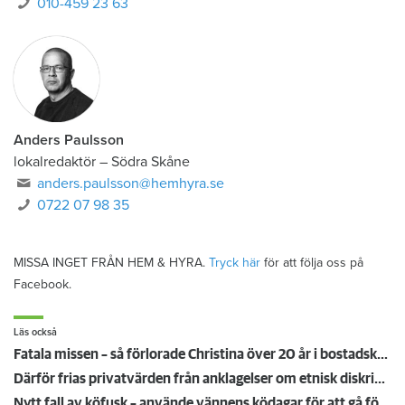
010-459 23 63
Anders Paulsson
lokalredaktör
–
Södra Skåne
anders.paulsson@hemhyra.se
0722 07 98 35
MISSA INGET FRÅN HEM & HYRA.
Tryck här
för att följa oss på
Facebook.
Läs också
Fatala missen – så förlorade Christina över 20 år i bostadskön
Därför frias privatvärden från anklagelser om etnisk diskriminering
Nytt fall av köfusk – använde vännens ködagar för att gå före i bostadskön