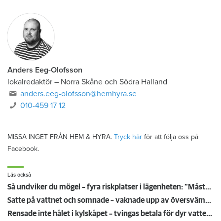
Anders Eeg-Olofsson
lokalredaktör
–
Norra Skåne och Södra Halland
anders.eeg-olofsson@hemhyra.se
010-459 17 12
MISSA INGET FRÅN HEM & HYRA.
Tryck här
för att följa oss på
Facebook.
Läs också
Så undviker du mögel – fyra riskplatser i lägenheten: ”Måste städa bort”
Satte på vattnet och somnade – vaknade upp av översvämning hos grannen
Rensade inte hålet i kylskåpet – tvingas betala för dyr vattenskada