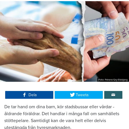
Foto: Pxhere/Gry Ellebjerg
Dela
Tweeta
De tar hand om dina barn, kör stadsbussar eller vårdar ­
åldrande föräldrar. Det handlar i många fall om samhällets
stöttepelare. Samtidigt kan de vara helt eller delvis
utestängda från hyres­marknaden.