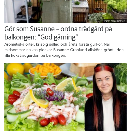
Foto: Frida Ekman
Gör som Susanne – ordna trädgård på
balkongen: ”God gärning”
Aromatiska örter, krispig sallad och årets första gurkor. När
midsommar nalkas plockar Susanne Granlund allsköns grönt i den
lilla köksträdgården på balkongen.