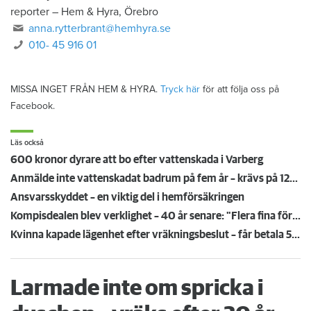
reporter
–
Hem & Hyra, Örebro
anna.rytterbrant@hemhyra.se
010- 45 916 01
MISSA INGET FRÅN HEM & HYRA.
Tryck här
för att följa oss på
Facebook.
Läs också
600 kronor dyrare att bo efter vattenskada i Varberg
Anmälde inte vattenskadat badrum på fem år – krävs på 125 000 kronor
Ansvarsskyddet – en viktig del i hemförsäkringen
Kompisdealen blev verklighet – 40 år senare: "Flera fina fördelar med att dela bostad"
Kvinna kapade lägenhet efter vräkningsbeslut – får betala 50 000
Larmade inte om spricka i