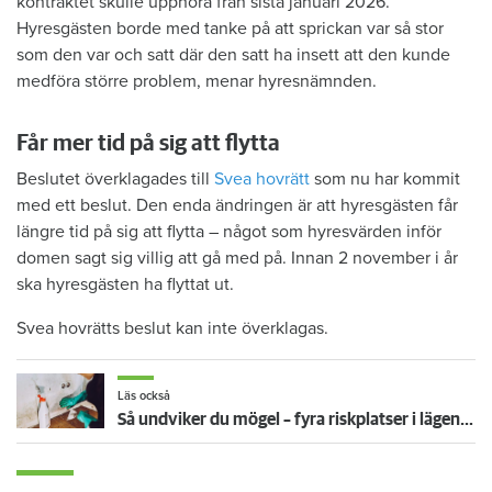
kontraktet skulle upphöra från sista januari 2026.
Hyresgästen borde med tanke på att sprickan var så stor
som den var och satt där den satt ha insett att den kunde
medföra större problem, menar hyresnämnden.
Får mer tid på sig att flytta
Beslutet överklagades till
Svea hovrätt
som nu har kommit
med ett beslut. Den enda ändringen är att hyresgästen får
längre tid på sig att flytta – något som hyresvärden inför
domen sagt sig villig att gå med på. Innan 2 november i år
ska hyresgästen ha flyttat ut.
Svea hovrätts beslut kan inte överklagas.
Läs också
Så undviker du mögel – fyra riskplatser i lägenheten: ”Måste städa bort”