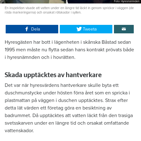
Foto: Hyresnämnden
En inspektion visade att vatten under en längre tid läckt in genom sprickor i väggen (de
röda markeringarna) och orsakat rötskador i syllen.
Dela
Tweeta
Hyresgästen har bott i lägenheten i skånska Båstad sedan
1995 men måste nu flytta sedan hans kontrakt prövats både
i hyresnämnden och i hovrätten.
Skada upptäcktes av hantverkare
Det var när hyresvärdens hantverkare skulle byta ett
duschmunstycke under hösten förra året som en spricka i
plastmattan på väggen i duschen upptäcktes. Strax efter
detta lät värden ett företag göra en besiktning av
badrummet. Då upptäcktes att vatten läckt från den trasiga
svetsskarven under en längre tid och orsakat omfattande
vattenskador.