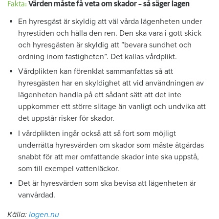
Fakta:
Värden måste få veta om skador – så säger lagen
En hyresgäst är skyldig att väl vårda lägenheten under
hyrestiden och hålla den ren. Den ska vara i gott skick
och hyresgästen är skyldig att ”bevara sundhet och
ordning inom fastigheten”. Det kallas vårdplikt.
Vårdplikten kan förenklat sammanfattas så att
hyresgästen har en skyldighet att vid användningen av
lägenheten handla på ett sådant sätt att det inte
uppkommer ett större slitage än vanligt och undvika att
det uppstår risker för skador.
I vårdplikten ingår också att så fort som möjligt
underrätta hyresvärden om skador som måste åtgärdas
snabbt för att mer omfattande skador inte ska uppstå,
som till exempel vattenläckor.
Det är hyresvärden som ska bevisa att lägenheten är
vanvårdad.
Källa:
lagen.nu