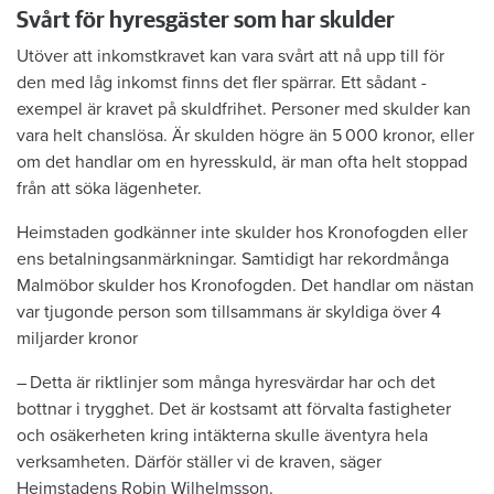
Svårt för hyresgäster som har skulder
Utöver att inkomstkravet kan vara svårt att nå upp till för
den med låg inkomst finns det fler spärrar. Ett sådant ­
exempel är kravet på skuldfrihet. ­Personer med skulder kan
vara helt chanslösa. Är ­skulden högre än 5 000 kronor, ­eller
om det handlar om en hyresskuld, är man ofta helt stoppad
från att söka ­lägenheter.
Heimstaden godkänner inte skulder hos Kronofogden eller
ens betalningsanmärkningar. Samtidigt har rekordmånga
Malmöbor skulder hos Krono­fogden. Det handlar om nästan
var tjugonde ­person som tillsammans är skyldiga över 4
miljarder kronor
– Detta är riktlinjer som många hyresvärdar har och det
bottnar i trygghet. Det är kostsamt att förvalta fastigheter
och osäkerheten kring intäkterna skulle äventyra hela
verksamheten. Därför ställer vi de kraven, säger
Heimstadens Robin Wilhelmsson.