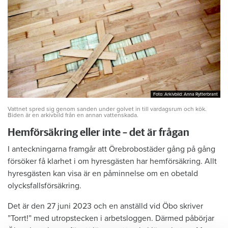
Foto: Arkivbild: Anna Rytterbrant
Foto: Arkivbild: Anna Rytterbrant
Vattnet spred sig genom sanden under golvet in till vardagsrum och kök.
Biden är en arkivbild från en annan vattenskada.
Hemförsäkring eller inte – det är frågan
I anteckningarna framgår att Örebrobostäder gång på gång
försöker få klarhet i om hyresgästen har hemförsäkring. Allt
hyresgästen kan visa är en påminnelse om en obetald
olycksfallsförsäkring.
Det är den 27 juni 2023 och en anställd vid Öbo skriver
”Torrt!” med utropstecken i arbetsloggen. Därmed påbörjar