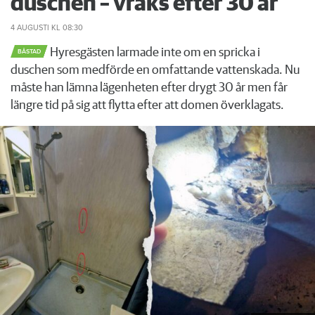
duschen – vräks efter 30 år
4 AUGUSTI
KL 08:30
Hyresgästen larmade inte om en spricka i
BÅSTAD
duschen som medförde en omfattande vattenskada. Nu
måste han lämna lägenheten efter drygt 30 år men får
längre tid på sig att flytta efter att domen överklagats.