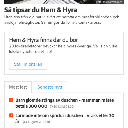
Foto: Kristina Wahlgren
Så tipsar du Hem & Hyra
Utan tips från dig har vi svårt att berätta om missförhållanden och
avslöja felaktigheter. Så här gör du för att kontakta oss.
Hem & Hyra finns där du bor
20 lokalredaktörer bevakar hela hyres-Sverige. Välj själv vilka
lokala nyheter du vill se!
Ställ in ditt län
Mest läst
Senaste nytt
Barn glömde stänga av duschen – mamman måste
betala 300 000
30 juli
kl 08:30
Larmade inte om spricka i duschen – vräks efter 30
år
4 augusti
kl 08:30