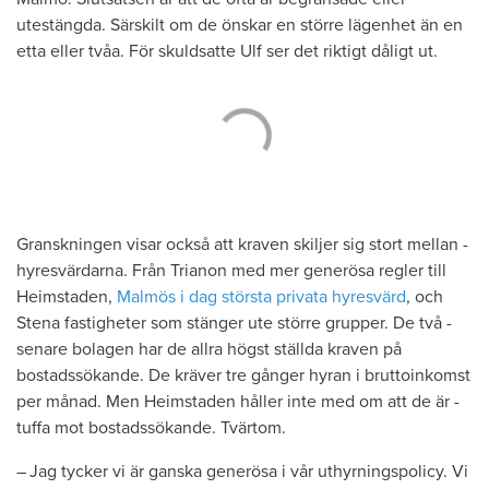
utestängda. Särskilt om de önskar en större lägenhet än en
etta eller tvåa. För skuldsatte Ulf ser det riktigt dåligt ut.
Granskningen visar också att kraven ­skiljer sig stort mellan ­
hyresvärdarna. Från Trianon med mer generösa ­regler till
Heimstaden, ­
Malmös i dag största privata hyres­värd
, och
Stena fastig­heter som stänger ute större grupper. De två ­
senare bolagen har de allra högst ställda ­kraven på
bostadssökande. De kräver tre gånger hyran i brutto­inkomst
per ­månad. Men Heimstaden ­håller inte med om att de är ­
tuffa mot ­bostadssökande. Tvärtom.
– Jag tycker vi är ­ganska generösa i vår uthyrningspolicy. Vi