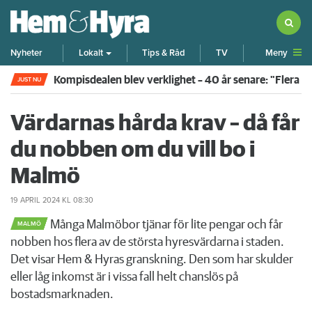
Meny
Nyheter
Lokalt
Tips & Råd
TV
Kompisdealen blev verklighet – 40 år senare: "Flera f
JUST NU
Värdarnas hårda krav – då får
du nobben om du vill bo i
Malmö
19 APRIL 2024
KL 08:30
Många Malmöbor tjänar för lite pengar och får
MALMÖ
nobben hos flera av de största hyresvärdarna i staden.
Det visar Hem & Hyras granskning. Den som har skulder
eller låg inkomst är i vissa fall helt chanslös på
bostadsmarknaden.