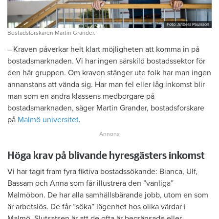
Foto: Anders Paulsson
Bostadsforskaren Martin Grander.
– Kraven påverkar helt klart möjligheten att komma in på
bostadsmarknaden. Vi har ingen särskild bostadssektor för
den här gruppen. Om ­kraven stänger ute folk har man ingen
annanstans att vända sig. Har man fel eller låg inkomst blir
man som en andra klassens med­borgare på
bostadsmarknaden, säger Martin ­Grander, bostadsforskare
på
Malmö universitet
.
Höga krav på blivande hyresgästers inkomst
Vi har tagit fram fyra fiktiva bostads­sökande: Bianca, Ulf,
Bassam och Anna som får illustrera den ”vanliga”
Malmöbon. De har alla samhällsbärande jobb, utom en som
är arbetslös. De får ”söka” lägenhet hos olika värdar i
Malmö. Slutsatsen är att de ofta är begränsade eller