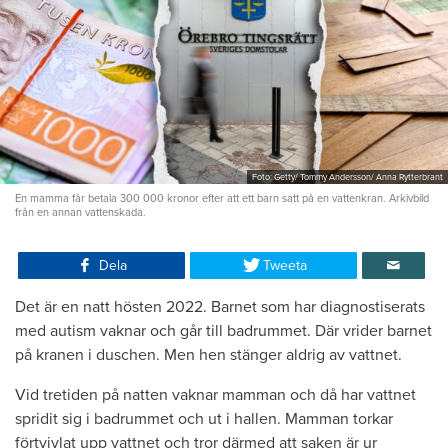
Foto: Getty/ Tommy Andersson/ Anna Rytterbrant
En mamma får betala 300 000 kronor efter att ett barn satt på en vattenkran. Arkivbild
från en annan vattenskada.
Dela
Tweeta
Det är en natt hösten 2022. Barnet som har diagnostiserats
med autism vaknar och går till badrummet. Där vrider barnet
på kranen i duschen. Men hen stänger aldrig av vattnet.
Vid tretiden på natten vaknar mamman och då har vattnet
spridit sig i badrummet och ut i hallen. Mamman torkar
förtvivlat upp vattnet och tror därmed att saken är ur