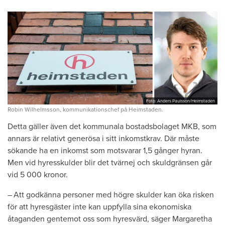
Foto: Anders Paulsson/Heimstaden
Robin Wilhelmsson, kommunikationschef på Heimstaden.
Detta gäller även det kommunala bostadsbolaget MKB, som
annars är relativt generösa i sitt inkomstkrav. Där måste
sökande ha en inkomst som motsvarar 1,5 gånger hyran.
Men vid hyresskulder blir det tvärnej och skuldgränsen går
vid 5 000 kronor.
– Att godkänna personer med högre skulder kan öka risken
för att hyresgäster inte kan uppfylla sina ekonomiska
åtaganden gentemot oss som hyresvärd, säger Margaretha