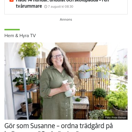
tvårummare
7 augusti
kl 08:30
Hem & Hyra TV
Foto: Frida Ekman
Gör som Susanne – ordna trädgård på