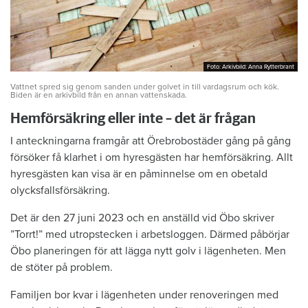
Foto: Arkivbild: Anna Rytterbrant
Foto: Arkivbild: Anna Rytterbrant
Vattnet spred sig genom sanden under golvet in till vardagsrum och kök.
Biden är en arkivbild från en annan vattenskada.
Hemförsäkring eller inte – det är frågan
I anteckningarna framgår att Örebrobostäder gång på gång
försöker få klarhet i om hyresgästen har hemförsäkring. Allt
hyresgästen kan visa är en påminnelse om en obetald
olycksfallsförsäkring.
Det är den 27 juni 2023 och en anställd vid Öbo skriver
”Torrt!” med utropstecken i arbetsloggen. Därmed påbörjar
Öbo planeringen för att lägga nytt golv i lägenheten. Men
de stöter på problem.
Familjen bor kvar i lägenheten under renoveringen med