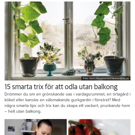
Foto: Karin Hasselström/Newbotanic.se
15 smarta trix för att odla utan balkong
Drömmer du om en grönskande oas i vardagsrummet, en örtagård i
köket eller kanske en välsmakande gurkgardin i fönstret? Med
några smarta tips och trix kan du skapa ett vackert, prunkande hem
– helt utan balkong.