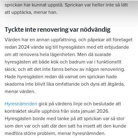
sprickan har kunnat uppstå. Sprickan var heller inte så lätt
att upptäcka, menar han.
Tyckte inte renovering var nödvändig
Värden har en annan uppfattning, och påpekar att företaget
redan 2024 vände sig till hyresgästen med ett erbjudande
om att renovera hela lägenheten. Men då svarade
hyresgästen att både kök och badrum var i funktionellt
skick, och att det inte fanns behov av någon renovering.
Hade hyresgästen redan då varnat om sprickan hade
skadorna inte blivit lika omfattande och dyra att åtgärda,
menar värden.
Hyresnämnden
gick på värdens linje och beslutade att
kontraktet skulle upphöra från sista januari 2026.
Hyresgästen borde med tanke på att sprickan var så stor
som den var och satt där den satt ha insett att den kunde
medföra större problem, menar hyresnämnden.