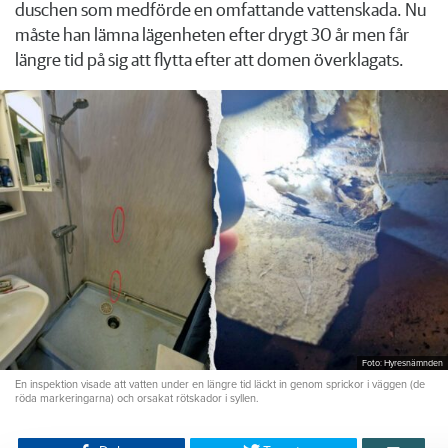
duschen som medförde en omfattande vattenskada. Nu
måste han lämna lägenheten efter drygt 30 år men får
längre tid på sig att flytta efter att domen överklagats.
Foto: Hyresnämnden
En inspektion visade att vatten under en längre tid läckt in genom sprickor i väggen (de
röda markeringarna) och orsakat rötskador i syllen.