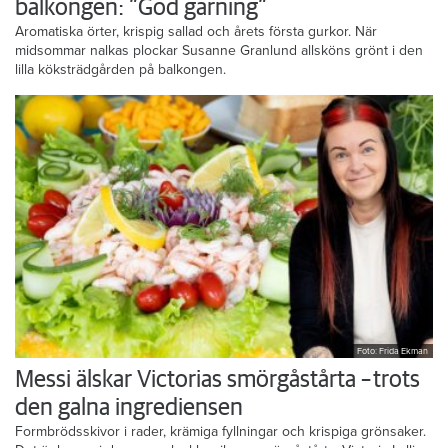
balkongen: ”God gärning”
Aromatiska örter, krispig sallad och årets första gurkor. När
midsommar nalkas plockar Susanne Granlund allsköns grönt i den
lilla köksträdgården på balkongen.
Foto: Frida Ekman
Messi älskar Victorias smörgåstårta – trots
den galna ingrediensen
Formbrödsskivor i rader, krämiga fyllningar och krispiga grönsaker.