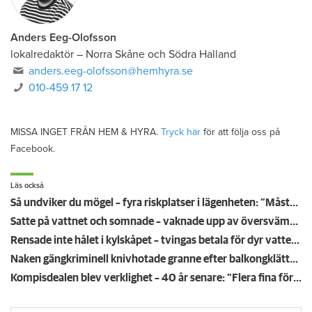
Anders Eeg-Olofsson
lokalredaktör
–
Norra Skåne och Södra Halland
anders.eeg-olofsson@hemhyra.se
010-459 17 12
MISSA INGET FRÅN HEM & HYRA.
Tryck här
för att följa oss på
Facebook.
Läs också
Så undviker du mögel – fyra riskplatser i lägenheten: ”Måste städa bort”
Satte på vattnet och somnade – vaknade upp av översvämning hos grannen
Rensade inte hålet i kylskåpet – tvingas betala för dyr vattenskada
Naken gängkriminell knivhotade granne efter balkongklättring
Kompisdealen blev verklighet – 40 år senare: "Flera fina fördelar med att dela bostad"