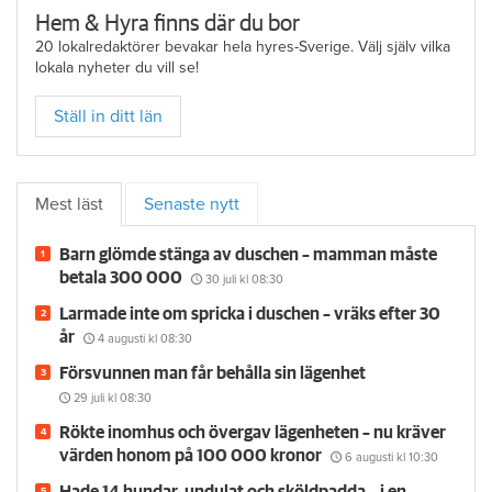
Hem & Hyra finns där du bor
20 lokalredaktörer bevakar hela hyres-Sverige. Välj själv vilka
lokala nyheter du vill se!
Ställ in ditt län
Mest läst
Senaste nytt
Barn glömde stänga av duschen – mamman måste
betala 300 000
30 juli
kl 08:30
Larmade inte om spricka i duschen – vräks efter 30
år
4 augusti
kl 08:30
Försvunnen man får behålla sin lägenhet
29 juli
kl 08:30
Rökte inomhus och övergav lägenheten – nu kräver
värden honom på 100 000 kronor
6 augusti
kl 10:30
Hade 14 hundar, undulat och sköldpadda – i en