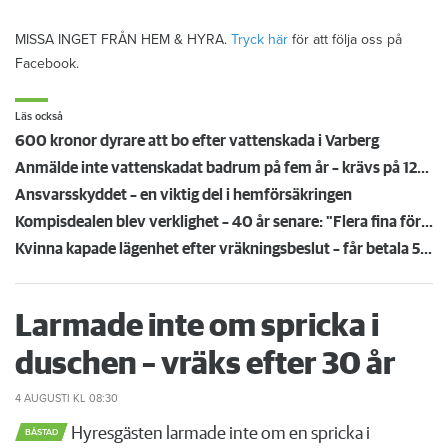
MISSA INGET FRÅN HEM & HYRA.
Tryck här
för att följa oss på
Facebook.
Läs också
600 kronor dyrare att bo efter vattenskada i Varberg
Anmälde inte vattenskadat badrum på fem år – krävs på 125 000 kronor
Ansvarsskyddet – en viktig del i hemförsäkringen
Kompisdealen blev verklighet – 40 år senare: "Flera fina fördelar med att dela bostad"
Kvinna kapade lägenhet efter vräkningsbeslut – får betala 50 000
Larmade inte om spricka i
duschen – vräks efter 30 år
4 AUGUSTI
KL 08:30
Hyresgästen larmade inte om en spricka i
BÅSTAD