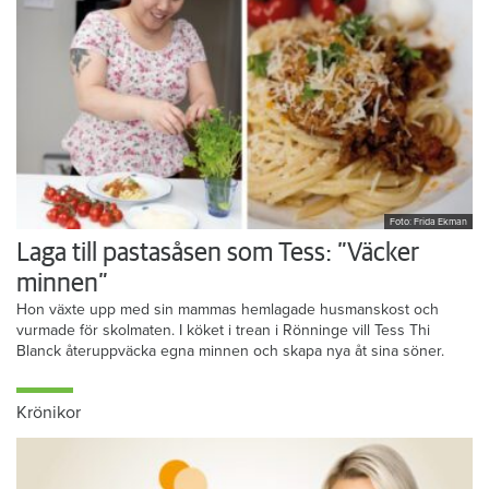
Foto: Frida Ekman
Laga till pastasåsen som Tess: ”Väcker
minnen”
Hon växte upp med sin mammas hemlagade husmanskost och
vurmade för skolmaten. I köket i trean i Rönninge vill Tess Thi
Blanck återuppväcka egna minnen och skapa nya åt sina söner.
Krönikor