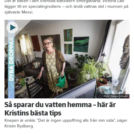
Det är basen i den svenska klassikern smörgåstårta. Victoria Lalli
lägger till en specialingrediens – och ändå vattnas det i munnen på
självaste Messi.
Foto: Tomas Ohlsson
Så sparar du vatten hemma – här är
Kristins bästa tips
Knepen är enkla: ”Det är ingen uppoffring alls från min sida”, säger
Kristin Rydberg.