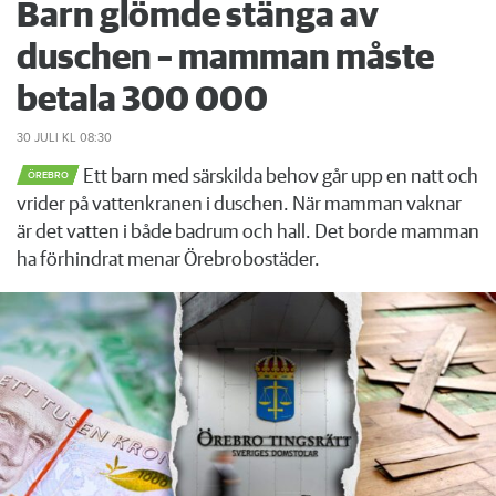
Barn glömde stänga av
duschen – mamman måste
betala 300 000
30 JULI
KL 08:30
Ett barn med särskilda behov går upp en natt och
ÖREBRO
vrider på vattenkranen i duschen. När mamman vaknar
är det vatten i både badrum och hall. Det borde mamman
ha förhindrat menar Örebrobostäder.