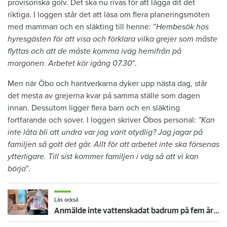
provisoriska golv. Det ska nu rivas för att lägga dit det
riktiga. I loggen står det att läsa om flera planeringsmöten
med mamman och en släkting till henne: ”
Hembesök hos
hyresgästen för att visa och förklara vilka grejer som måste
flyttas och att de måste komma iväg hemifrån på
morgonen. Arbetet kör igång 07.30
”.
Men när Öbo och hantverkarna dyker upp nästa dag, står
det mesta av grejerna kvar på samma ställe som dagen
innan. Dessutom ligger flera barn och en släkting
fortfarande och sover. I loggen skriver Öbos personal:
”Kan
inte låta bli att undra var jag varit otydlig? Jag jagar på
familjen så gott det går. Allt för att arbetet inte ska försenas
ytterligare. Till sist kommer familjen i väg så att vi kan
börja
”.
Läs också
Anmälde inte vattenskadat badrum på fem år – krävs på 125 000 kronor