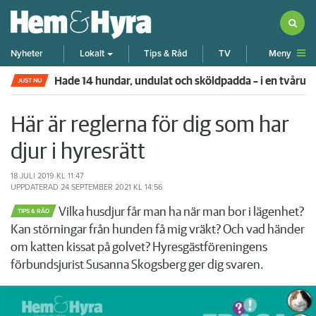
Meny
Nyheter
Lokalt
Tips & Råd
TV
Hade 14 hundar, undulat och sköldpadda – i en tvår
JUST NU
Här är reglerna för dig som har
djur i hyresrätt
18 JULI 2019
KL 11:47
UPPDATERAD
24 SEPTEMBER 2021
KL 14:56
Vilka husdjur får man ha när man bor i lägenhet?
TIPS & RÅD
Kan störningar från hunden få mig vräkt? Och vad händer
om katten kissat på golvet? Hyresgästföreningens
förbundsjurist Susanna Skogsberg ger dig svaren.