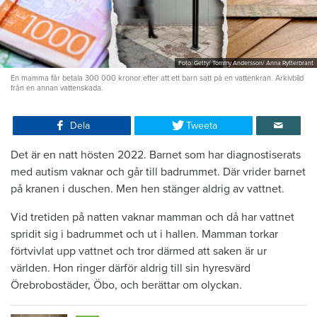
Foto: Getty/ Tommy Andersson/ Anna Rytterbrant
En mamma får betala 300 000 kronor efter att ett barn satt på en vattenkran. Arkivbild
från en annan vattenskada.
Dela
Tweeta
Det är en natt hösten 2022. Barnet som har diagnostiserats
med autism vaknar och går till badrummet. Där vrider barnet
på kranen i duschen. Men hen stänger aldrig av vattnet.
Vid tretiden på natten vaknar mamman och då har vattnet
spridit sig i badrummet och ut i hallen. Mamman torkar
förtvivlat upp vattnet och tror därmed att saken är ur
världen. Hon ringer därför aldrig till sin hyresvärd
Örebrobostäder, Öbo, och berättar om olyckan.