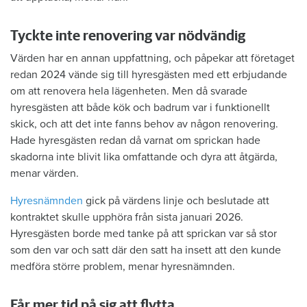
Tyckte inte renovering var nödvändig
Värden har en annan uppfattning, och påpekar att företaget
redan 2024 vände sig till hyresgästen med ett erbjudande
om att renovera hela lägenheten. Men då svarade
hyresgästen att både kök och badrum var i funktionellt
skick, och att det inte fanns behov av någon renovering.
Hade hyresgästen redan då varnat om sprickan hade
skadorna inte blivit lika omfattande och dyra att åtgärda,
menar värden.
Hyresnämnden
gick på värdens linje och beslutade att
kontraktet skulle upphöra från sista januari 2026.
Hyresgästen borde med tanke på att sprickan var så stor
som den var och satt där den satt ha insett att den kunde
medföra större problem, menar hyresnämnden.
Får mer tid på sig att flytta