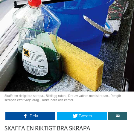
Skaffa en riktigt bra skrapa., Blötlägg rutan., Dra av vattnet med skrapan., Rengör
skrapan efter varje drag., Torka hörn och kanter.
Dela
Tweeta
SKAFFA EN RIKTIGT BRA SKRAPA