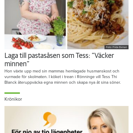
Foto: Frida Ekman
Laga till pastasåsen som Tess: ”Väcker
minnen”
Hon växte upp med sin mammas hemlagade husmanskost och
vurmade för skolmaten. I köket i trean i Rönninge vill Tess Thi
Blanck återuppväcka egna minnen och skapa nya åt sina söner.
Krönikor