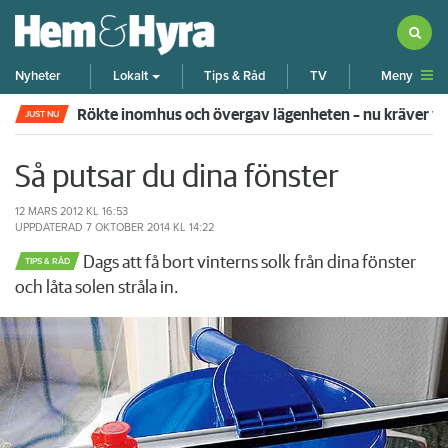
Meny
Nyheter
Lokalt
Tips & Råd
TV
Rökte inomhus och övergav lägenheten – nu kräver 
JUST NU
Så putsar du dina fönster
12 MARS 2012
KL 16:53
UPPDATERAD
7 OKTOBER 2014
KL 14:22
Dags att få bort vinterns solk från dina fönster
TIPS & RÅD
och låta solen stråla in.