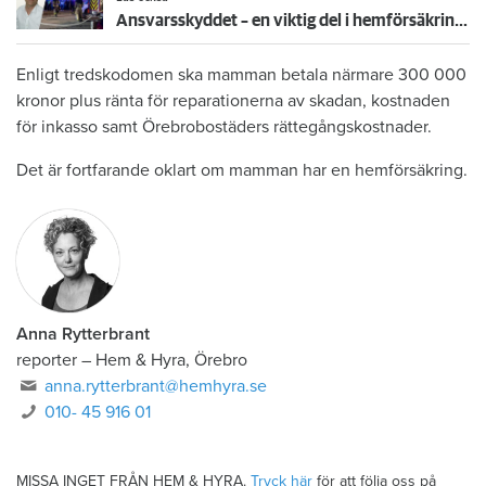
Ansvarsskyddet – en viktig del i hemförsäkringen
Enligt tredskodomen ska mamman betala närmare 300 000
kronor plus ränta för reparationerna av skadan, kostnaden
för inkasso samt Örebrobostäders rättegångskostnader.
Det är fortfarande oklart om mamman har en hemförsäkring.
Anna Rytterbrant
reporter
–
Hem & Hyra, Örebro
anna.rytterbrant@hemhyra.se
010- 45 916 01
MISSA INGET FRÅN HEM & HYRA.
Tryck här
för att följa oss på