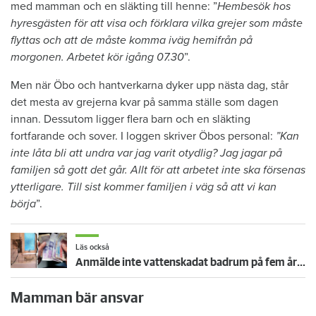
med mamman och en släkting till henne: ”
Hembesök hos
hyresgästen för att visa och förklara vilka grejer som måste
flyttas och att de måste komma iväg hemifrån på
morgonen. Arbetet kör igång 07.30
”.
Men när Öbo och hantverkarna dyker upp nästa dag, står
det mesta av grejerna kvar på samma ställe som dagen
innan. Dessutom ligger flera barn och en släkting
fortfarande och sover. I loggen skriver Öbos personal:
”Kan
inte låta bli att undra var jag varit otydlig? Jag jagar på
familjen så gott det går. Allt för att arbetet inte ska försenas
ytterligare. Till sist kommer familjen i väg så att vi kan
börja
”.
Läs också
Anmälde inte vattenskadat badrum på fem år – krävs på 125 000 kronor
Mamman bär ansvar