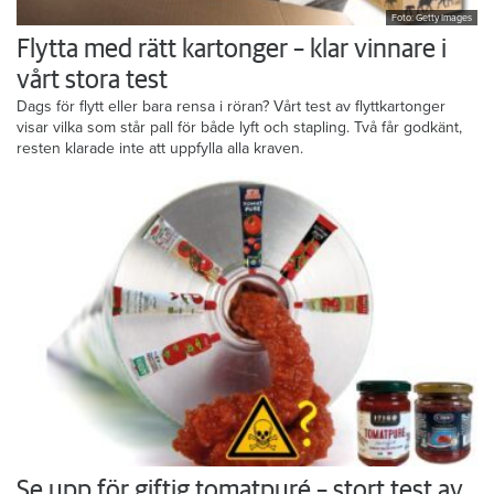
Foto: Getty Images
Flytta med rätt kartonger – klar vinnare i
vårt stora test
Dags för flytt eller bara rensa i röran? Vårt test av flyttkartonger
visar vilka som står pall för både lyft och stapling. Två får godkänt,
resten klarade inte att uppfylla alla kraven.
Se upp för giftig tomatpuré – stort test av