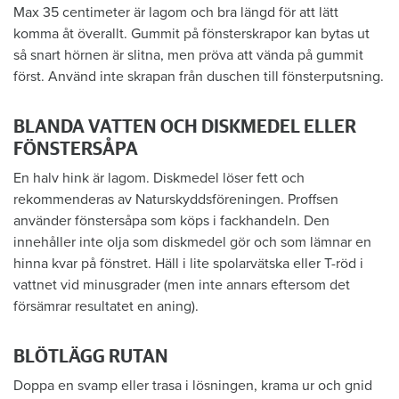
Max 35 centimeter är lagom och bra längd för att lätt
komma åt överallt. Gummit på fönsterskrapor kan bytas ut
så snart hörnen är slitna, men pröva att vända på gummit
först. Använd inte skrapan från duschen till fönsterputsning.
BLANDA VATTEN OCH DISKMEDEL ELLER
FÖNSTERSÅPA
En halv hink är lagom. Diskmedel löser fett och
rekommenderas av Naturskyddsföreningen. Proffsen
använder fönstersåpa som köps i fackhandeln. Den
innehåller inte olja som diskmedel gör och som lämnar en
hinna kvar på fönstret. Häll i lite spolarvätska eller T-röd i
vattnet vid minusgrader (men inte annars eftersom det
försämrar resultatet en aning).
BLÖTLÄGG RUTAN
Doppa en svamp eller trasa i lösningen, krama ur och gnid