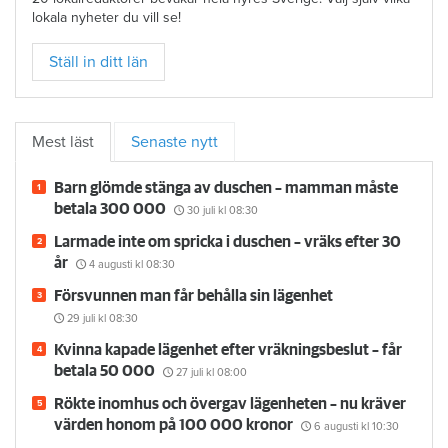
lokala nyheter du vill se!
Ställ in ditt län
Mest läst
Senaste nytt
Barn glömde stänga av duschen – mamman måste
betala 300 000
30 juli
kl 08:30
Larmade inte om spricka i duschen – vräks efter 30
år
4 augusti
kl 08:30
Försvunnen man får behålla sin lägenhet
29 juli
kl 08:30
Kvinna kapade lägenhet efter vräkningsbeslut – får
betala 50 000
27 juli
kl 08:00
Rökte inomhus och övergav lägenheten – nu kräver
värden honom på 100 000 kronor
6 augusti
kl 10:30