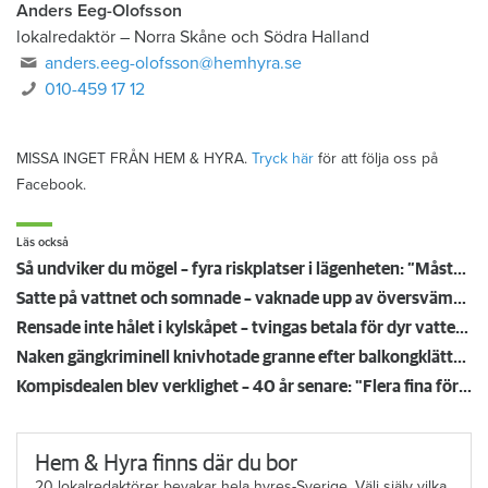
Anders Eeg-Olofsson
lokalredaktör
–
Norra Skåne och Södra Halland
anders.eeg-olofsson@hemhyra.se
010-459 17 12
MISSA INGET FRÅN HEM & HYRA.
Tryck här
för att följa oss på
Facebook.
Läs också
Så undviker du mögel – fyra riskplatser i lägenheten: ”Måste städa bort”
Satte på vattnet och somnade – vaknade upp av översvämning hos grannen
Rensade inte hålet i kylskåpet – tvingas betala för dyr vattenskada
Naken gängkriminell knivhotade granne efter balkongklättring
Kompisdealen blev verklighet – 40 år senare: "Flera fina fördelar med att dela bostad"
Hem & Hyra finns där du bor
20 lokalredaktörer bevakar hela hyres-Sverige. Välj själv vilka