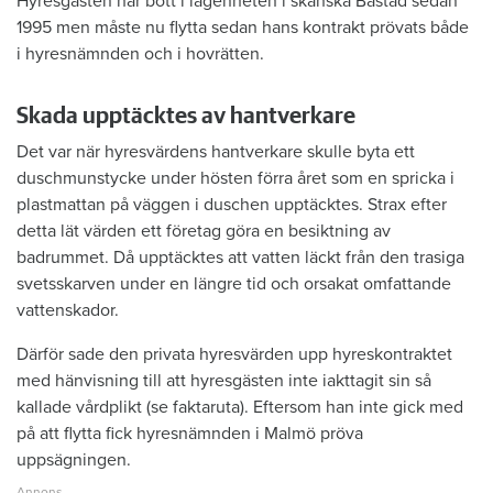
Hyresgästen har bott i lägenheten i skånska Båstad sedan
1995 men måste nu flytta sedan hans kontrakt prövats både
i hyresnämnden och i hovrätten.
Skada upptäcktes av hantverkare
Det var när hyresvärdens hantverkare skulle byta ett
duschmunstycke under hösten förra året som en spricka i
plastmattan på väggen i duschen upptäcktes. Strax efter
detta lät värden ett företag göra en besiktning av
badrummet. Då upptäcktes att vatten läckt från den trasiga
svetsskarven under en längre tid och orsakat omfattande
vattenskador.
Därför sade den privata hyresvärden upp hyreskontraktet
med hänvisning till att hyresgästen inte iakttagit sin så
kallade vårdplikt (se faktaruta). Eftersom han inte gick med
på att flytta fick hyresnämnden i Malmö pröva
uppsägningen.