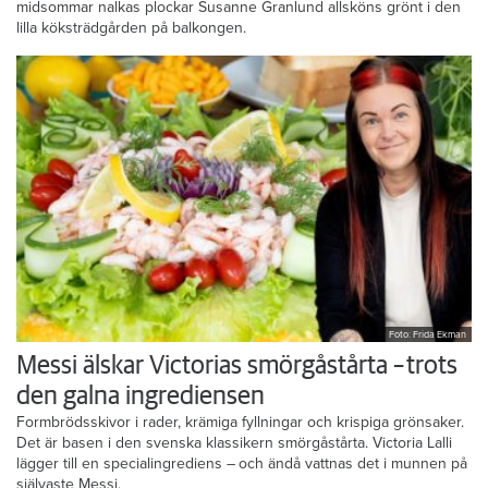
midsommar nalkas plockar Susanne Granlund allsköns grönt i den
lilla köksträdgården på balkongen.
Foto: Frida Ekman
Messi älskar Victorias smörgåstårta – trots
den galna ingrediensen
Formbrödsskivor i rader, krämiga fyllningar och krispiga grönsaker.
Det är basen i den svenska klassikern smörgåstårta. Victoria Lalli
lägger till en specialingrediens – och ändå vattnas det i munnen på
självaste Messi.