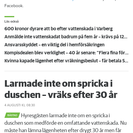
Facebook.
Läs också
600 kronor dyrare att bo efter vattenskada i Varberg
Anmälde inte vattenskadat badrum på fem år – krävs på 125 000 kronor
Ansvarsskyddet – en viktig del i hemförsäkringen
Kompisdealen blev verklighet – 40 år senare: "Flera fina fördelar med att dela bostad"
Kvinna kapade lägenhet efter vräkningsbeslut – får betala 50 000
Larmade inte om spricka i
duschen – vräks efter 30 år
4 AUGUSTI
KL 08:30
Hyresgästen larmade inte om en spricka i
BÅSTAD
duschen som medförde en omfattande vattenskada. Nu
måste han lämna lägenheten efter drygt 30 år men får