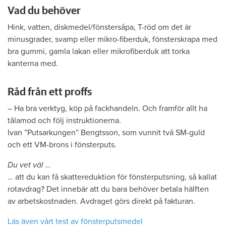
Vad du behöver
Hink, vatten, diskmedel/fönstersåpa, T-röd om det är
minusgrader, svamp eller mikro-fiberduk, fönsterskrapa med
bra gummi, gamla lakan eller mikrofiberduk att torka
kanterna med.
Råd från ett proffs
– Ha bra verktyg, köp på fackhandeln. Och framför allt ha
tålamod och följ instruktionerna.
Ivan ”Putsarkungen” Bengtsson, som vunnit två SM-guld
och ett VM-brons i fönsterputs.
Du vet väl …
… att du kan få skattereduktion för fönsterputsning, så kallat
rotavdrag? Det innebär att du bara behöver betala hälften
av arbetskostnaden. Avdraget görs direkt på fakturan.
Läs även vårt test av fönsterputsmedel