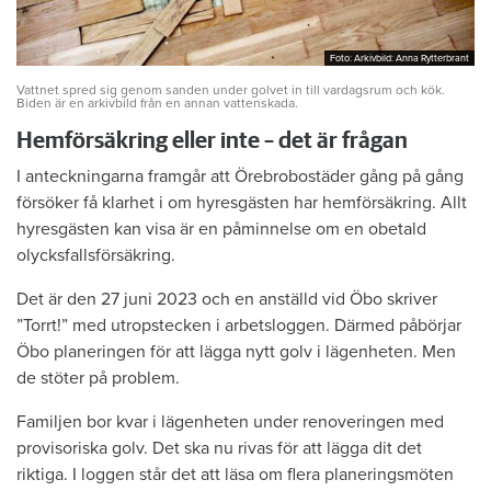
Foto: Arkivbild: Anna Rytterbrant
Foto: Arkivbild: Anna Rytterbrant
Vattnet spred sig genom sanden under golvet in till vardagsrum och kök.
Biden är en arkivbild från en annan vattenskada.
Hemförsäkring eller inte – det är frågan
I anteckningarna framgår att Örebrobostäder gång på gång
försöker få klarhet i om hyresgästen har hemförsäkring. Allt
hyresgästen kan visa är en påminnelse om en obetald
olycksfallsförsäkring.
Det är den 27 juni 2023 och en anställd vid Öbo skriver
”Torrt!” med utropstecken i arbetsloggen. Därmed påbörjar
Öbo planeringen för att lägga nytt golv i lägenheten. Men
de stöter på problem.
Familjen bor kvar i lägenheten under renoveringen med
provisoriska golv. Det ska nu rivas för att lägga dit det
riktiga. I loggen står det att läsa om flera planeringsmöten