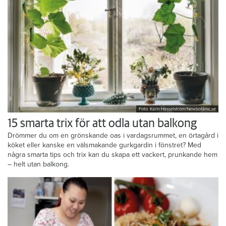
Foto: Karin Hasselström/Newbotanic.se
15 smarta trix för att odla utan balkong
Drömmer du om en grönskande oas i vardagsrummet, en örtagård i
köket eller kanske en välsmakande gurkgardin i fönstret? Med
några smarta tips och trix kan du skapa ett vackert, prunkande hem
– helt utan balkong.