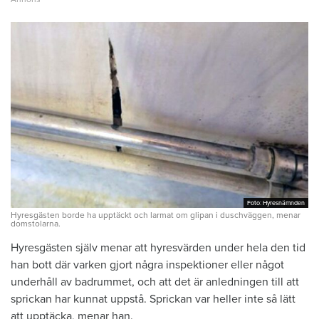
Foto: Hyresnämnden
Foto: Hyresnämnden
Hyresgästen borde ha upptäckt och larmat om glipan i duschväggen, menar
domstolarna.
Hyresgästen själv menar att hyresvärden under hela den tid
han bott där varken gjort några inspektioner eller något
underhåll av badrummet, och att det är anledningen till att
sprickan har kunnat uppstå. Sprickan var heller inte så lätt
att upptäcka, menar han.