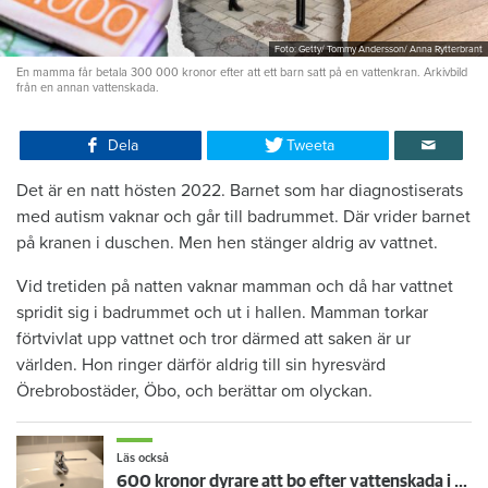
Foto: Getty/ Tommy Andersson/ Anna Rytterbrant
En mamma får betala 300 000 kronor efter att ett barn satt på en vattenkran. Arkivbild
från en annan vattenskada.
Dela
Tweeta
Det är en natt hösten 2022. Barnet som har diagnostiserats
med autism vaknar och går till badrummet. Där vrider barnet
på kranen i duschen. Men hen stänger aldrig av vattnet.
Vid tretiden på natten vaknar mamman och då har vattnet
spridit sig i badrummet och ut i hallen. Mamman torkar
förtvivlat upp vattnet och tror därmed att saken är ur
världen. Hon ringer därför aldrig till sin hyresvärd
Örebrobostäder, Öbo, och berättar om olyckan.
Läs också
600 kronor dyrare att bo efter vattenskada i Varberg