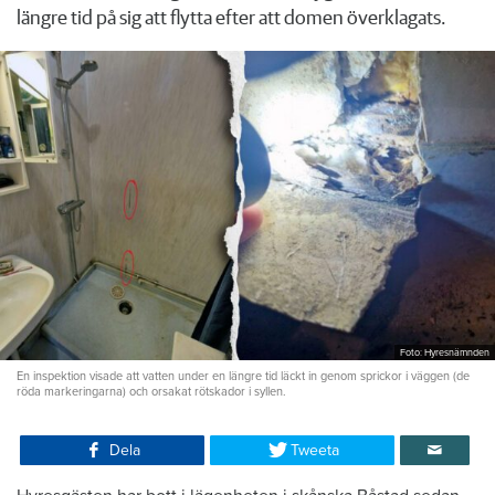
längre tid på sig att flytta efter att domen överklagats.
Foto: Hyresnämnden
En inspektion visade att vatten under en längre tid läckt in genom sprickor i väggen (de
röda markeringarna) och orsakat rötskador i syllen.
Dela
Tweeta