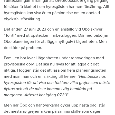
I anteckningarna framgår att Örebrobostäder gång på gång
försöker få klarhet i om hyresgästen har hemförsäkring. Allt
hyresgästen kan visa är en påminnelse om en obetald
olycksfallsförsäkring.
Det är den 27 juni 2023 och en anställd vid Öbo skriver
”Torrt!” med utropstecken i arbetsloggen. Därmed påbörjar
Öbo planeringen för att lägga nytt golv i lägenheten. Men
de stöter på problem.
Familjen bor kvar i lägenheten under renoveringen med
provisoriska golv. Det ska nu rivas för att lägga dit det
riktiga. I loggen står det att läsa om flera planeringsmöten
med mamman och en släkting till henne: ”
Hembesök hos
hyresgästen för att visa och förklara vilka grejer som måste
flyttas och att de måste komma iväg hemifrån på
morgonen. Arbetet kör igång 07.30
”.
Men när Öbo och hantverkarna dyker upp nästa dag, står
det mesta av grejerna kvar på samma ställe som dagen