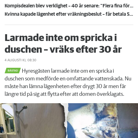
Kompisdealen blev verklighet – 40 år senare: "Flera fina fördelar med att dela bostad"
Kvinna kapade lägenhet efter vräkningsbeslut – får betala 50 000
Larmade inte om spricka i
duschen – vräks efter 30 år
4 AUGUSTI
KL 08:30
Hyresgästen larmade inte om en spricka i
BÅSTAD
duschen som medförde en omfattande vattenskada. Nu
måste han lämna lägenheten efter drygt 30 år men får
längre tid på sig att flytta efter att domen överklagats.