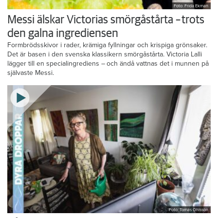
Foto: Frida Ekman
Messi älskar Victorias smörgåstårta – trots
den galna ingrediensen
Formbrödsskivor i rader, krämiga fyllningar och krispiga grönsaker.
Det är basen i den svenska klassikern smörgåstårta. Victoria Lalli
lägger till en specialingrediens – och ändå vattnas det i munnen på
självaste Messi.
Foto: Tomas Ohlsson