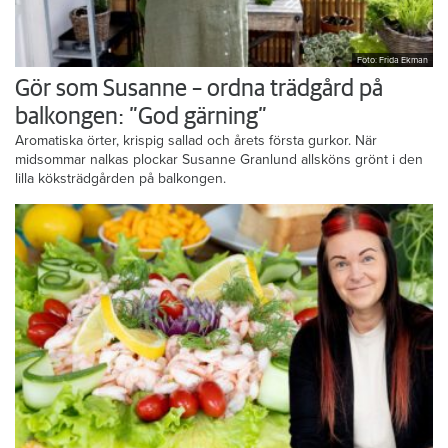
Foto: Frida Ekman
Gör som Susanne – ordna trädgård på
balkongen: ”God gärning”
Aromatiska örter, krispig sallad och årets första gurkor. När
midsommar nalkas plockar Susanne Granlund allsköns grönt i den
lilla köksträdgården på balkongen.