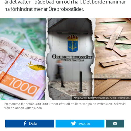
är det vatten i både badrum och hall. Det borde mamman
ha förhindrat menar Örebrobostäder.
Foto: Getty/ Tommy Andersson/ Anna Rytterbrant
En mamma får betala 300 000 kronor efter att ett barn satt på en vattenkran. Arkivbild
från en annan vattenskada.
Dela
Tweeta