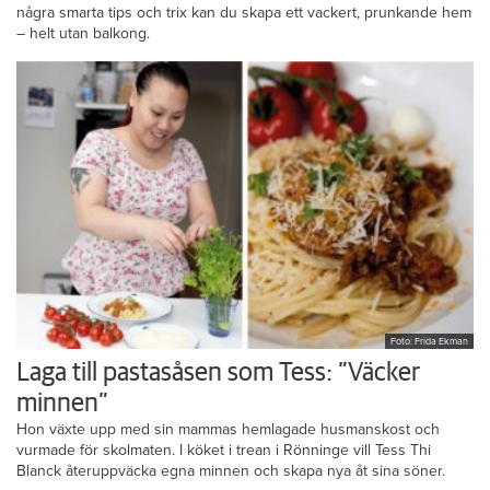
några smarta tips och trix kan du skapa ett vackert, prunkande hem
– helt utan balkong.
Foto: Frida Ekman
Laga till pastasåsen som Tess: ”Väcker
minnen”
Hon växte upp med sin mammas hemlagade husmanskost och
vurmade för skolmaten. I köket i trean i Rönninge vill Tess Thi
Blanck återuppväcka egna minnen och skapa nya åt sina söner.