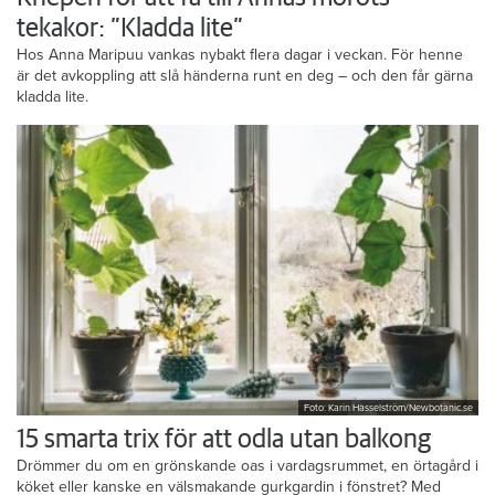
tekakor: ”Kladda lite”
Hos Anna Maripuu vankas nybakt flera dagar i veckan. För henne
är det avkoppling att slå händerna runt en deg – och den får gärna
kladda lite.
Foto: Karin Hasselström/Newbotanic.se
15 smarta trix för att odla utan balkong
Drömmer du om en grönskande oas i vardagsrummet, en örtagård i
köket eller kanske en välsmakande gurkgardin i fönstret? Med