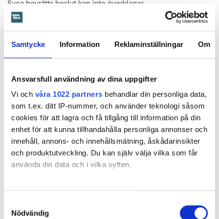
Svea hovrätts beslut kan inte överklagas.
Läs också
Samtycke
Information
Reklaminställningar
Om
Så undviker du mögel – fyra riskplatser i lägenheten: ”Måste städa bort”
Ansvarsfull användning av dina uppgifter
Fakta:
Värden måste få veta om skador – så säger lagen
Vi och
våra 1022 partners
behandlar din personliga data,
En hyresgäst är skyldig att väl vårda lägenheten under
som t.ex. ditt IP-nummer, och använder teknologi såsom
hyrestiden och hålla den ren. Den ska vara i gott skick
cookies för att lagra och få tillgång till information på din
och hyresgästen är skyldig att ”bevara sundhet och
enhet för att kunna tillhandahålla personliga annonser och
ordning inom fastigheten”. Det kallas vårdplikt.
innehåll, annons- och innehållsmätning, åskådarinsikter
Vårdplikten kan förenklat sammanfattas så att
och produktutveckling. Du kan själv välja vilka som får
hyresgästen har en skyldighet att vid användningen av
använda din data och i vilka syften.
lägenheten handla på ett sådant sätt att det inte
uppkommer ett större slitage än vanligt och undvika att
Med din tillåtelse skulle vi även vilja:
det uppstår risker för skador.
Samla in information om din geografiska plats
Samtyckesval
I vårdplikten ingår också att så fort som möjligt
Nödvändig
som kan ha en noggrannhet på upp till flera meter