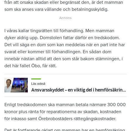
från att orsaka skadan eller begränsat den, är det mamman
som ska anses vara vållande och betalningsskyldig.
I våras kallar tingsrätten till förhandling. Men mamman
dyker aldrig upp. Domstolen fattar därför en tredskodom.
Det vill säga en dom som kan meddelas när en part inte har
svarat eller kommer till förhandlingen. En sådan dom
innebär nästan alltid att den som står bakom stämningen, i
det här fallet Öbo, får rätt.
Läs också
Ansvarsskyddet – en viktig del i hemförsäkringen
Enligt tredskodomen ska mamman betala närmare 300 000
kronor plus ränta för reparationerna av skadan, kostnaden
för inkasso samt Örebrobostäders rättegångskostnader.
Det är fortfarande oklart om mamman har en hemförsäkring.