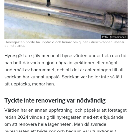
Foto: Hyresnämnden
Foto: Hyresnämnden
Hyresgästen borde ha upptäckt och larmat om glipan i duschväggen, menar
domstolarna.
Hyresgästen själv menar att hyresvärden under hela den tid
han bott där varken gjort några inspektioner eller något
underhåll av badrummet, och att det är anledningen till att
sprickan har kunnat uppstå. Sprickan var heller inte så lätt
att upptäcka, menar han.
Tyckte inte renovering var nödvändig
Värden har en annan uppfattning, och påpekar att företaget
redan 2024 vände sig till hyresgästen med ett erbjudande
om att renovera hela lägenheten. Men då svarade
hyresgästen att både kök och badrum var i funktionellt