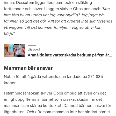
innan. Dessutom ligger flera barn och en släkting
fortfarande och sover. I loggen skriver Öbos personal:
”Kan
inte låta bli att undra var jag varit otydlig? Jag jagar på
familjen så gott det går. Allt för att arbetet inte ska försenas
ytterligare. Till sist kommer familjen i väg så att vi kan
börja
”.
Läs också
Anmälde inte vattenskadat badrum på fem år – krävs på 125 000 kronor
Mamman bär ansvar
Notan för att åtgärda vattenskadan landade på 274 885
kronor.
I stämningsansökan skriver Öbos ombud att även om det
enligt uppgifterna är barnet som orsakat skadan, är det
mamman som står på kontraktet. Därmed bär hon ansvar för
lägenheten. Och eftersom mamman inte har hindrat barnet