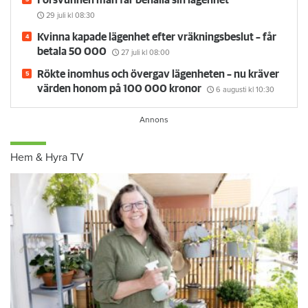
Försvunnen man får behålla sin lägenhet
29 juli
kl 08:30
Kvinna kapade lägenhet efter vräkningsbeslut – får
betala 50 000
27 juli
kl 08:00
Rökte inomhus och övergav lägenheten – nu kräver
värden honom på 100 000 kronor
6 augusti
kl 10:30
Hem & Hyra TV