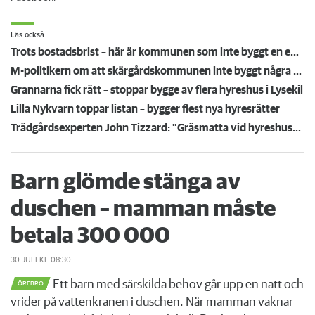
Läs också
Trots bostadsbrist – här är kommunen som inte byggt en enda hyresrätt på tio år
M-politikern om att skärgårdskommunen inte byggt några hyresrätter – ”olyckligt”
Grannarna fick rätt – stoppar bygge av flera hyreshus i Lysekil
Lilla Nykvarn toppar listan – bygger flest nya hyresrätter
Trädgårdsexperten John Tizzard: "Gräsmatta vid hyreshuset räcker inte längre"
Barn glömde stänga av
duschen – mamman måste
betala 300 000
30 JULI
KL 08:30
Ett barn med särskilda behov går upp en natt och
ÖREBRO
vrider på vattenkranen i duschen. När mamman vaknar