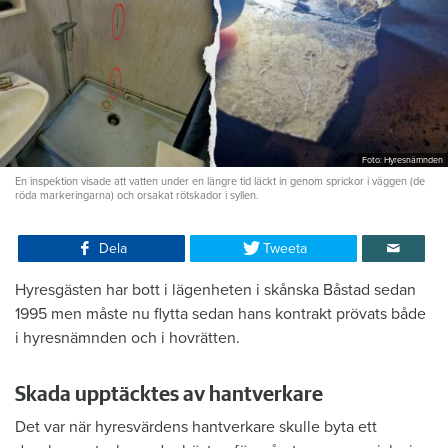
Foto: Hyresnämnden
En inspektion visade att vatten under en längre tid läckt in genom sprickor i väggen (de
röda markeringarna) och orsakat rötskador i syllen.
Dela
Tweeta
Hyresgästen har bott i lägenheten i skånska Båstad sedan
1995 men måste nu flytta sedan hans kontrakt prövats både
i hyresnämnden och i hovrätten.
Skada upptäcktes av hantverkare
Det var när hyresvärdens hantverkare skulle byta ett