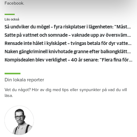
Facebook.
Läs också
Så undviker du mögel – fyra riskplatser i lägenheten: ”Måste städa bort”
Satte på vattnet och somnade – vaknade upp av översvämning hos grannen
Rensade inte hålet i kylskåpet – tvingas betala för dyr vattenskada
Naken gängkriminell knivhotade granne efter balkongklättring
Kompisdealen blev verklighet – 40 år senare: "Flera fina fördelar med att dela bostad"
Din lokala reporter
Vet du något? Hör av dig med tips eller synpunkter på vad du vill
läsa.