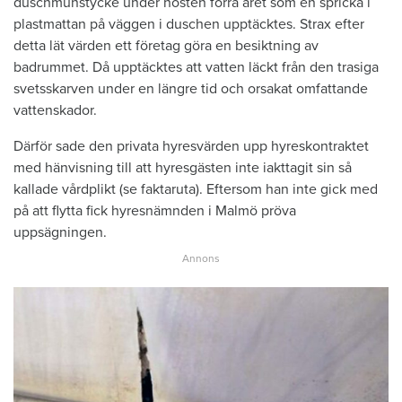
duschmunstycke under hösten förra året som en spricka i
plastmattan på väggen i duschen upptäcktes. Strax efter
detta lät värden ett företag göra en besiktning av
badrummet. Då upptäcktes att vatten läckt från den trasiga
svetsskarven under en längre tid och orsakat omfattande
vattenskador.
Därför sade den privata hyresvärden upp hyreskontraktet
med hänvisning till att hyresgästen inte iakttagit sin så
kallade vårdplikt (se faktaruta). Eftersom han inte gick med
på att flytta fick hyresnämnden i Malmö pröva
uppsägningen.