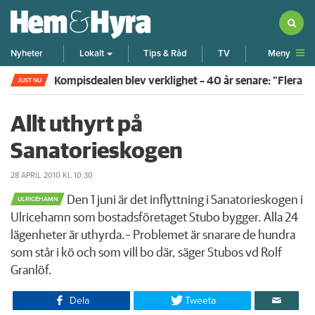
Meny
Nyheter
Lokalt
Tips & Råd
TV
Kompisdealen blev verklighet – 40 år senare: "Flera f
JUST NU
Allt uthyrt på
Sanatorieskogen
28 APRIL 2010
KL 10:30
Den 1 juni är det inflyttning i Sanatorieskogen i
ULRICEHAMN
Ulricehamn som bostadsföretaget Stubo bygger. Alla 24
lägenheter är uthyrda.– Problemet är snarare de hundra
som står i kö och som vill bo där, säger Stubos vd Rolf
Granlöf.
Dela
Tweeta