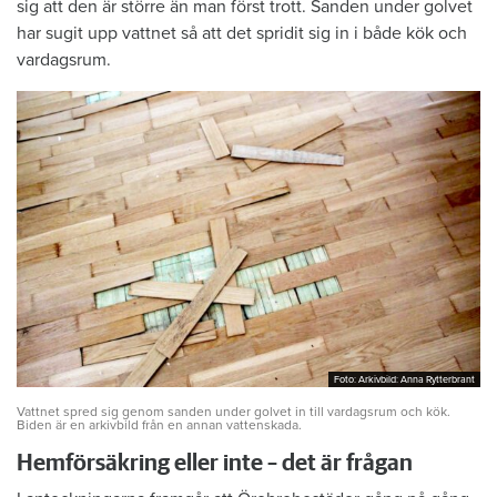
sig att den är större än man först trott. Sanden under golvet
har sugit upp vattnet så att det spridit sig in i både kök och
vardagsrum.
Foto: Arkivbild: Anna Rytterbrant
Foto: Arkivbild: Anna Rytterbrant
Vattnet spred sig genom sanden under golvet in till vardagsrum och kök.
Biden är en arkivbild från en annan vattenskada.
Hemförsäkring eller inte – det är frågan