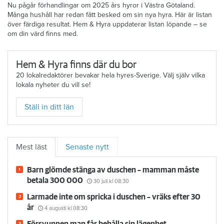
Nu pågår förhandlingar om 2025 års hyror i Västra Götaland.
Många hushåll har redan fått besked om sin nya hyra. Här är listan
över färdiga resultat. Hem & Hyra uppdaterar listan löpande – se
om din värd finns med.
Hem & Hyra finns där du bor
20 lokalredaktörer bevakar hela hyres-Sverige. Välj själv vilka
lokala nyheter du vill se!
Ställ in ditt län
Mest läst
Senaste nytt
Barn glömde stänga av duschen – mamman måste
betala 300 000
30 juli
kl 08:30
Larmade inte om spricka i duschen – vräks efter 30
år
4 augusti
kl 08:30