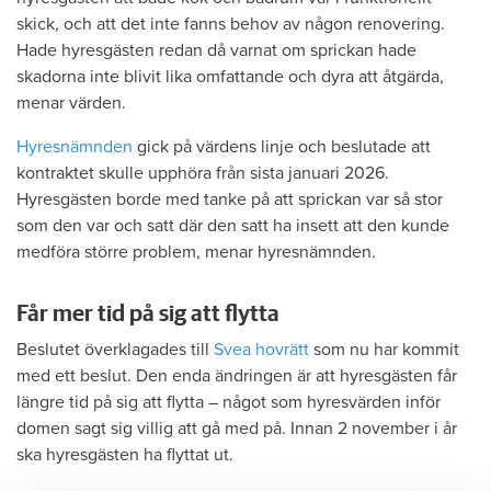
skick, och att det inte fanns behov av någon renovering.
Hade hyresgästen redan då varnat om sprickan hade
skadorna inte blivit lika omfattande och dyra att åtgärda,
menar värden.
Hyresnämnden
gick på värdens linje och beslutade att
kontraktet skulle upphöra från sista januari 2026.
Hyresgästen borde med tanke på att sprickan var så stor
som den var och satt där den satt ha insett att den kunde
medföra större problem, menar hyresnämnden.
Får mer tid på sig att flytta
Beslutet överklagades till
Svea hovrätt
som nu har kommit
med ett beslut. Den enda ändringen är att hyresgästen får
längre tid på sig att flytta – något som hyresvärden inför
domen sagt sig villig att gå med på. Innan 2 november i år
ska hyresgästen ha flyttat ut.