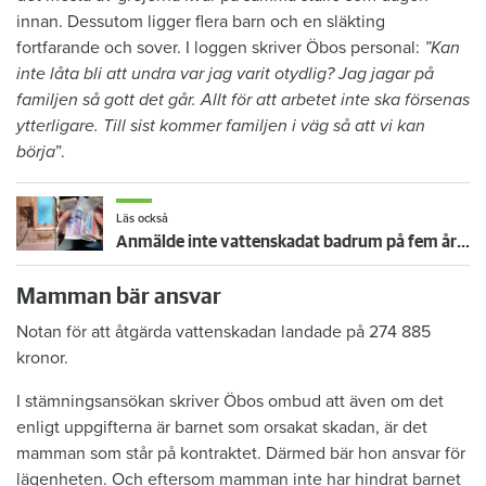
innan. Dessutom ligger flera barn och en släkting
fortfarande och sover. I loggen skriver Öbos personal:
”Kan
inte låta bli att undra var jag varit otydlig? Jag jagar på
familjen så gott det går. Allt för att arbetet inte ska försenas
ytterligare. Till sist kommer familjen i väg så att vi kan
börja
”.
Läs också
Anmälde inte vattenskadat badrum på fem år – krävs på 125 000 kronor
Mamman bär ansvar
Notan för att åtgärda vattenskadan landade på 274 885
kronor.
I stämningsansökan skriver Öbos ombud att även om det
enligt uppgifterna är barnet som orsakat skadan, är det
mamman som står på kontraktet. Därmed bär hon ansvar för
lägenheten. Och eftersom mamman inte har hindrat barnet