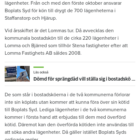
lägenheter. Från och med den förste oktober ansvarar
Boplats Syd för kön till drygt de 700 lägenheterna i
Staffanstorp och Hjärup.
Vid årsskiftet är det Lommas tur. Då avvecklas den
kommunala bostadskön till de cirka 220 lägenheter i
Lomma och Bjärred som tillhör Stena fastigheter efter att
Lomma Fastighets AB såldes 2008.
Läs också
Dömd för sprängdåd vill ställa sig i bostadskö – nekas att ringa hyresvärdar
De som står i bostadsköerna i de två kommunerna förlorar
inte sin köplats utan kommer att kunna föra över sin kötid
till Boplats Syd. Lediga lägenheter i de två kommunerna
kommer i första hand att erbjudas till dem med överförd
kötid. Däremot kan den överförda kötiden inte användas till
att söka andra lägenheter. Då gäller istället Boplats Syds
ordinarie regler.