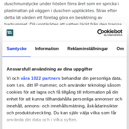
duschmunstycke under hösten förra året som en spricka i
plastmattan på väggen i duschen upptäcktes. Strax efter
detta lät värden ett företag göra en besiktning av
badrummet. Då upptäcktes att vatten läckt från den trasiga
svetsskarven under en längre tid och orsakat omfattande
vattenskador.
Samtycke
Information
Reklaminställningar
Om
Därför sade den privata hyresvärden upp hyreskontraktet
med hänvisning till att hyresgästen inte iakttagit sin så
kallade vårdplikt (se faktaruta). Eftersom han inte gick med
Ansvarsfull användning av dina uppgifter
på att flytta fick hyresnämnden i Malmö pröva
uppsägningen.
Vi och
våra 1022 partners
behandlar din personliga data,
som t.ex. ditt IP-nummer, och använder teknologi såsom
cookies för att lagra och få tillgång till information på din
enhet för att kunna tillhandahålla personliga annonser och
innehåll, annons- och innehållsmätning, åskådarinsikter
och produktutveckling. Du kan själv välja vilka som får
använda din data och i vilka syften.