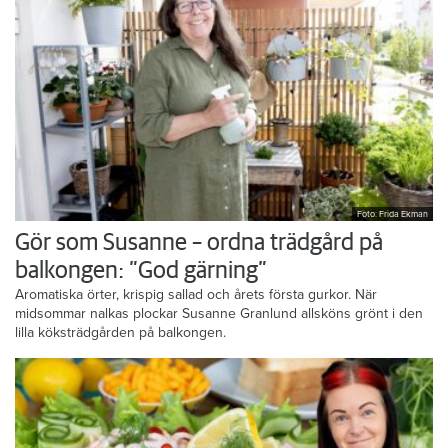
Foto: Frida Ekman
Gör som Susanne – ordna trädgård på
balkongen: ”God gärning”
Aromatiska örter, krispig sallad och årets första gurkor. När
midsommar nalkas plockar Susanne Granlund allsköns grönt i den
lilla köksträdgården på balkongen.