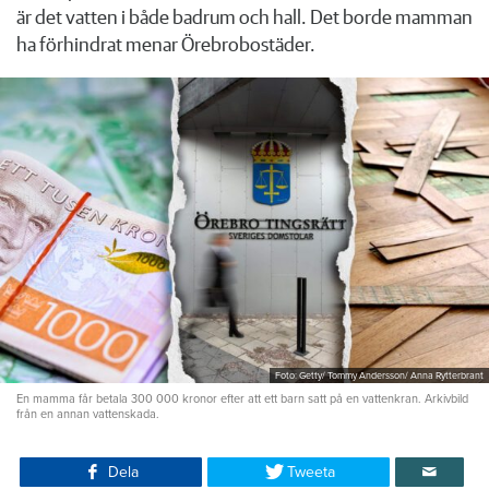
är det vatten i både badrum och hall. Det borde mamman
ha förhindrat menar Örebrobostäder.
Foto: Getty/ Tommy Andersson/ Anna Rytterbrant
En mamma får betala 300 000 kronor efter att ett barn satt på en vattenkran. Arkivbild
från en annan vattenskada.
Dela
Tweeta