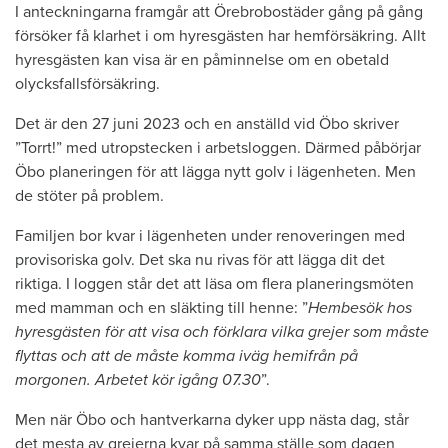
I anteckningarna framgår att Örebrobostäder gång på gång
försöker få klarhet i om hyresgästen har hemförsäkring. Allt
hyresgästen kan visa är en påminnelse om en obetald
olycksfallsförsäkring.
Det är den 27 juni 2023 och en anställd vid Öbo skriver
”Torrt!” med utropstecken i arbetsloggen. Därmed påbörjar
Öbo planeringen för att lägga nytt golv i lägenheten. Men
de stöter på problem.
Familjen bor kvar i lägenheten under renoveringen med
provisoriska golv. Det ska nu rivas för att lägga dit det
riktiga. I loggen står det att läsa om flera planeringsmöten
med mamman och en släkting till henne: ”
Hembesök hos
hyresgästen för att visa och förklara vilka grejer som måste
flyttas och att de måste komma iväg hemifrån på
morgonen. Arbetet kör igång 07.30
”.
Men när Öbo och hantverkarna dyker upp nästa dag, står
det mesta av grejerna kvar på samma ställe som dagen