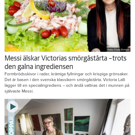
Foto: Frida Ekman
Messi älskar Victorias smörgåstårta – trots
den galna ingrediensen
Formbrödsskivor i rader, krämiga fyllningar och krispiga grönsaker.
Det är basen i den svenska klassikern smörgåstårta. Victoria Lalli
lägger till en specialingrediens – och ändå vattnas det i munnen på
självaste Messi.