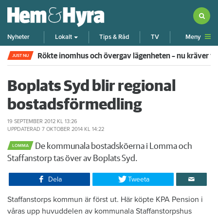
Meny
Nyheter
Lokalt
Tips & Råd
TV
Rökte inomhus och övergav lägenheten – nu kräver 
JUST NU
Boplats Syd blir regional
bostadsförmedling
19 SEPTEMBER 2012
KL 13:26
UPPDATERAD
7 OKTOBER 2014
KL 14:22
De kommunala bostadsköerna i Lomma och
LOMMA
Staffanstorp tas över av Boplats Syd.
Dela
Tweeta
Staffanstorps kommun är först ut. Här köpte KPA Pension i
våras upp huvuddelen av kommunala Staffanstorpshus