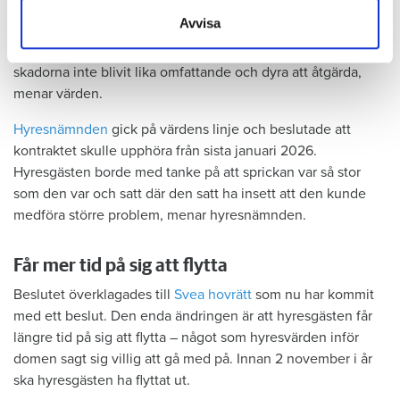
samlat in när du har använt deras tjänster.
hyresgästen att både kök och badrum var i funktionellt
Avvisa
skick, och att det inte fanns behov av någon renovering.
Hade hyresgästen redan då varnat om sprickan hade
skadorna inte blivit lika omfattande och dyra att åtgärda,
menar värden.
Hyresnämnden
gick på värdens linje och beslutade att
kontraktet skulle upphöra från sista januari 2026.
Hyresgästen borde med tanke på att sprickan var så stor
som den var och satt där den satt ha insett att den kunde
medföra större problem, menar hyresnämnden.
Får mer tid på sig att flytta
Beslutet överklagades till
Svea hovrätt
som nu har kommit
med ett beslut. Den enda ändringen är att hyresgästen får
längre tid på sig att flytta – något som hyresvärden inför
domen sagt sig villig att gå med på. Innan 2 november i år
ska hyresgästen ha flyttat ut.