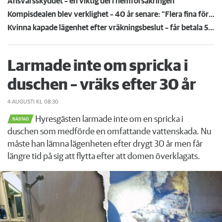
Ansvarsskyddet – en viktig del i hemförsäkringen
Kompisdealen blev verklighet – 40 år senare: "Flera fina fördelar med att dela bostad"
Kvinna kapade lägenhet efter vräkningsbeslut – får betala 50 000
Larmade inte om spricka i
duschen – vräks efter 30 år
4 AUGUSTI
KL 08:30
Hyresgästen larmade inte om en spricka i
BÅSTAD
duschen som medförde en omfattande vattenskada. Nu
måste han lämna lägenheten efter drygt 30 år men får
längre tid på sig att flytta efter att domen överklagats.