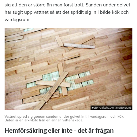
sig att den är större än man först trott. Sanden under golvet
har sugit upp vattnet så att det spridit sig in i både kök och
vardagsrum.
Foto: Arkivbild: Anna Rytterbrant
Foto: Arkivbild: Anna Rytterbrant
Vattnet spred sig genom sanden under golvet in till vardagsrum och kök.
Biden är en arkivbild från en annan vattenskada.
Hemförsäkring eller inte – det är frågan