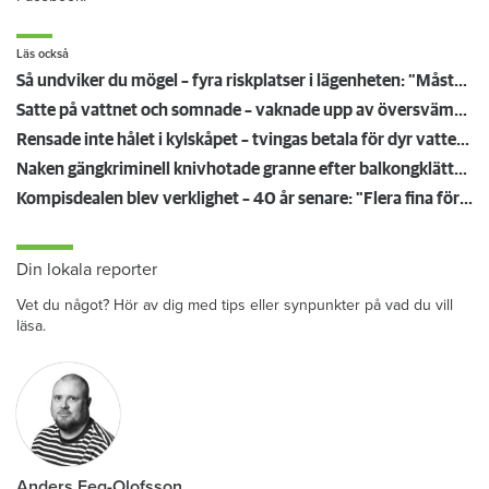
Facebook.
Läs också
Så undviker du mögel – fyra riskplatser i lägenheten: ”Måste städa bort”
Satte på vattnet och somnade – vaknade upp av översvämning hos grannen
Rensade inte hålet i kylskåpet – tvingas betala för dyr vattenskada
Naken gängkriminell knivhotade granne efter balkongklättring
Kompisdealen blev verklighet – 40 år senare: "Flera fina fördelar med att dela bostad"
Din lokala reporter
Vet du något? Hör av dig med tips eller synpunkter på vad du vill
läsa.