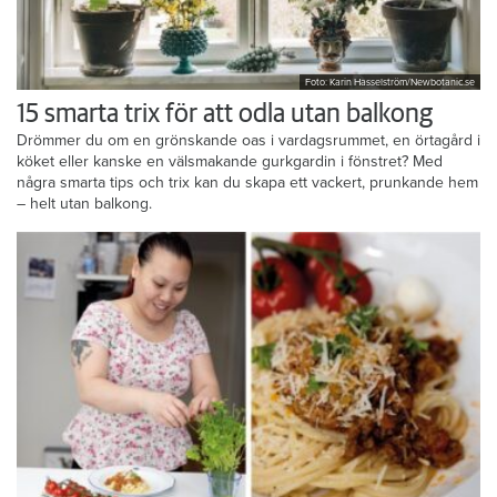
Foto: Karin Hasselström/Newbotanic.se
15 smarta trix för att odla utan balkong
Drömmer du om en grönskande oas i vardagsrummet, en örtagård i
köket eller kanske en välsmakande gurkgardin i fönstret? Med
några smarta tips och trix kan du skapa ett vackert, prunkande hem
– helt utan balkong.