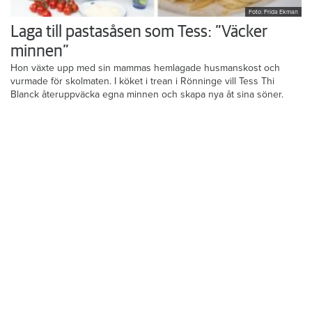
Foto: Frida Ekman
Laga till pastasåsen som Tess: ”Väcker
minnen”
Hon växte upp med sin mammas hemlagade husmanskost och
vurmade för skolmaten. I köket i trean i Rönninge vill Tess Thi
Blanck återuppväcka egna minnen och skapa nya åt sina söner.
Krönikor
Du läser:
Boplats Syd blir regional bostadsförmedling