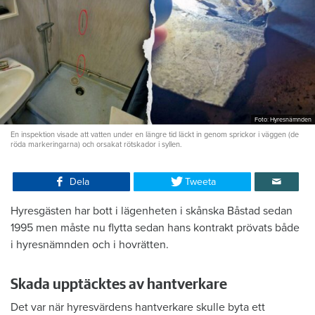
Foto: Hyresnämnden
En inspektion visade att vatten under en längre tid läckt in genom sprickor i väggen (de
röda markeringarna) och orsakat rötskador i syllen.
Dela
Tweeta
Hyresgästen har bott i lägenheten i skånska Båstad sedan
1995 men måste nu flytta sedan hans kontrakt prövats både
i hyresnämnden och i hovrätten.
Skada upptäcktes av hantverkare
Det var när hyresvärdens hantverkare skulle byta ett