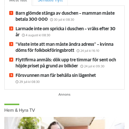
Mest läst
Senaste nytt
Barn glömde stänga av duschen – mamman måste
betala 300 000
30 juli
kl 08:30
Larmade inte om spricka i duschen – vräks efter 30
år
4 augusti
kl 08:30
”Visste inte att man måste ändra adress” – kvinna
döms för folkbokföringsbrott
24 juli
kl 16:10
Flyttfirma anmäls: dök upp tre timmar för sent och
höjde priset på grund av bilköer
24 juli
kl 09:30
Försvunnen man får behålla sin lägenhet
29 juli
kl 08:30
Hem & Hyra TV