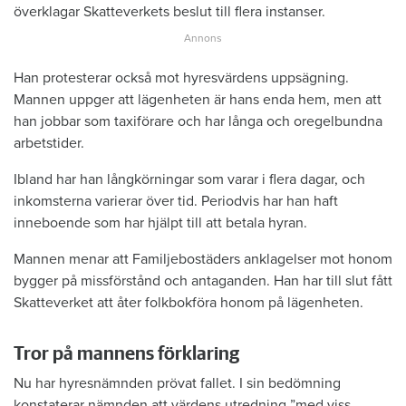
överklagar Skatteverkets beslut till flera instanser.
Han protesterar också mot hyresvärdens uppsägning.
Mannen uppger att lägenheten är hans enda hem, men att
han jobbar som taxiförare och har långa och oregelbundna
arbetstider.
Ibland har han långkörningar som varar i flera dagar, och
inkomsterna varierar över tid. Periodvis har han haft
inneboende som har hjälpt till att betala hyran.
Mannen menar att Familjebostäders anklagelser mot honom
bygger på missförstånd och antaganden. Han har till slut fått
Skatteverket att åter folkbokföra honom på lägenheten.
Tror på mannens förklaring
Nu har hyresnämnden prövat fallet. I sin bedömning
konstaterar nämnden att värdens utredning ”med viss