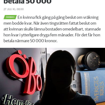
betala 50 000
27 JULI
KL 08:00
En kvinna fick gång på gång beslut om vräkning
ÖREBRO
men bodde kvar. När även tingsrätten fattat beslut om
att kvinnan skulle lämna bostaden omedelbart, stannade
hon kvar i ytterligare dryga fem månader. För det får hon
betala närmare 50 000 kronor.