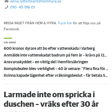
anna.rytterbrant@hemhyra.se
010- 45 916 01
MISSA INGET FRÅN HEM & HYRA.
Tryck här
för att följa oss på
Facebook.
Läs också
600 kronor dyrare att bo efter vattenskada i Varberg
Anmälde inte vattenskadat badrum på fem år – krävs på 125 000 kronor
Ansvarsskyddet – en viktig del i hemförsäkringen
Kompisdealen blev verklighet – 40 år senare: "Flera fina fördelar med att dela bostad"
Kvinna kapade lägenhet efter vräkningsbeslut – får betala 50 000
Larmade inte om spricka i
duschen – vräks efter 30 år