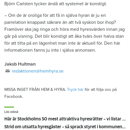
Björn Carlsten tycker ändå att systemet är konstigt.
– Om de är oroliga för att få in själva hyran är ju en
parrelation knappast säkrare än att två syskon bor ihop?
Framöver ska jag ringa och höra med hyresvärden innan jag
går på visning. Det blir konstigt att åka tvärs över halva stan
för att titta på en lägenhet man inte är aktuell för. Den här
informationen fanns ju inte i själva annonsen.
Jakob Hultman
redaktionen@hemhyra.se
MISSA INGET FRÅN HEM & HYRA.
Tryck här
för att följa oss på
Facebook.
Läs också
Här är Stockholms 50 mest attraktiva hyresrätter – vi listar drömlägenheterna med längst kötid
Strid om utsatta hyresgäster – så sprack styret i kommunen: "Utestänger människor från boende"