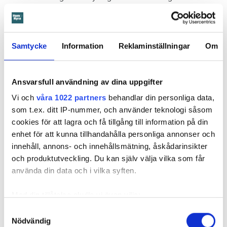
kallade vårdplikt (se faktaruta). Eftersom han inte gick med
på att flytta fick hyresnämnden i Malmö pröva
uppsägningen.
Samtycke
Information
Reklaminställningar
Om
Ansvarsfull användning av dina uppgifter
Vi och
våra 1022 partners
behandlar din personliga data,
som t.ex. ditt IP-nummer, och använder teknologi såsom
cookies för att lagra och få tillgång till information på din
enhet för att kunna tillhandahålla personliga annonser och
innehåll, annons- och innehållsmätning, åskådarinsikter
och produktutveckling. Du kan själv välja vilka som får
använda din data och i vilka syften.
Med din tillåtelse skulle vi även vilja:
Foto: Hyresnämnden
Foto: Hyresnämnden
Hyresgästen borde ha upptäckt och larmat om glipan i duschväggen, menar
domstolarna.
Samla in information om din geografiska plats
Samtyckesval
Nödvändig
som kan ha en noggrannhet på upp till flera meter
Hyresgästen själv menar att hyresvärden under hela den tid