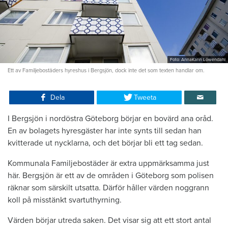
Foto: AnnaKarin Löwendahl
Ett av Familjebostäders hyreshus i Bergsjön, dock inte det som texten handlar om.
Dela
Tweeta
I Bergsjön i nordöstra Göteborg börjar en bovärd ana oråd.
En av bolagets hyresgäster har inte synts till sedan han
kvitterade ut nycklarna, och det börjar bli ett tag sedan.
Kommunala Familjebostäder är extra uppmärksamma just
här. Bergsjön är ett av de områden i Göteborg som polisen
räknar som särskilt utsatta. Därför håller värden noggrann
koll på misstänkt svartuthyrning.
Värden börjar utreda saken. Det visar sig att ett stort antal