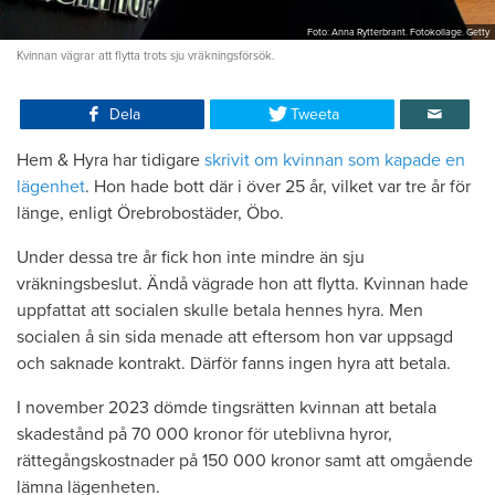
Foto: Anna Rytterbrant. Fotokollage. Getty
Kvinnan vägrar att flytta trots sju vräkningsförsök.
Dela
Tweeta
Hem & Hyra har tidigare
skrivit om kvinnan som kapade en
lägenhet
. Hon hade bott där i över 25 år, vilket var tre år för
länge, enligt Örebrobostäder, Öbo.
Under dessa tre år fick hon inte mindre än sju
vräkningsbeslut. Ändå vägrade hon att flytta. Kvinnan hade
uppfattat att socialen skulle betala hennes hyra. Men
socialen å sin sida menade att eftersom hon var uppsagd
och saknade kontrakt. Därför fanns ingen hyra att betala.
I november 2023 dömde tingsrätten kvinnan att betala
skadestånd på 70 000 kronor för uteblivna hyror,
rättegångskostnader på 150 000 kronor samt att omgående
lämna lägenheten.