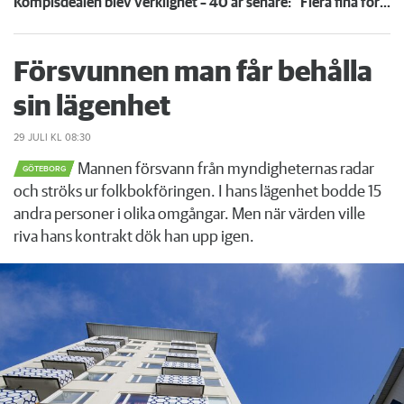
Kompisdealen blev verklighet – 40 år senare: "Flera fina fördelar med att dela bostad"
Försvunnen man får behålla
sin lägenhet
29 JULI
KL 08:30
Mannen försvann från myndigheternas radar
GÖTEBORG
och ströks ur folkbokföringen. I hans lägenhet bodde 15
andra personer i olika omgångar. Men när värden ville
riva hans kontrakt dök han upp igen.