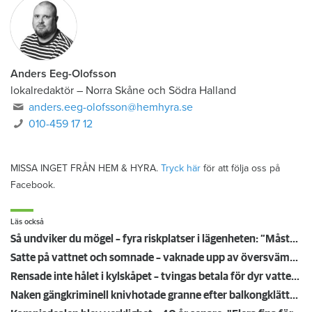
Anders Eeg-Olofsson
lokalredaktör
–
Norra Skåne och Södra Halland
anders.eeg-olofsson@hemhyra.se
010-459 17 12
MISSA INGET FRÅN HEM & HYRA.
Tryck här
för att följa oss på
Facebook.
Läs också
Så undviker du mögel – fyra riskplatser i lägenheten: ”Måste städa bort”
Satte på vattnet och somnade – vaknade upp av översvämning hos grannen
Rensade inte hålet i kylskåpet – tvingas betala för dyr vattenskada
Naken gängkriminell knivhotade granne efter balkongklättring