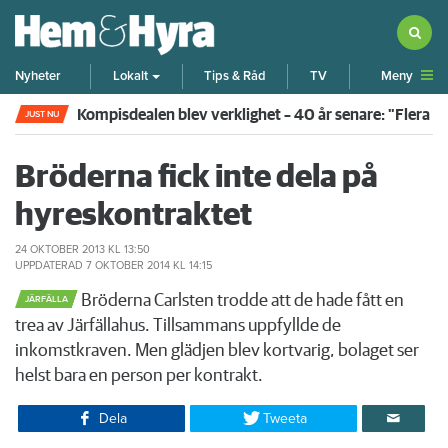
Meny
Nyheter
Lokalt
Tips & Råd
TV
Kompisdealen blev verklighet – 40 år senare: "Flera f
JUST NU
Bröderna fick inte dela på
hyreskontraktet
24 OKTOBER 2013
KL 13:50
UPPDATERAD
7 OKTOBER 2014
KL 14:15
Bröderna Carlsten trodde att de hade fått en
JÄRFÄLLA
trea av Järfällahus. Tillsammans uppfyllde de
inkomstkraven. Men glädjen blev kortvarig, bolaget ser
helst bara en person per kontrakt.
Dela
Tweeta