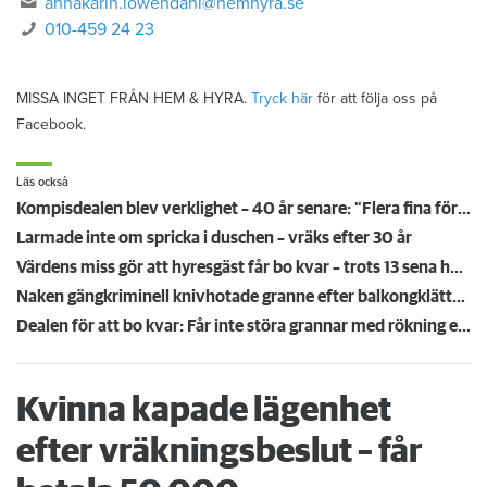
annakarin.lowendahl@hemhyra.se
010-459 24 23
MISSA INGET FRÅN HEM & HYRA.
Tryck här
för att följa oss på
Facebook.
Läs också
Kompisdealen blev verklighet – 40 år senare: "Flera fina fördelar med att dela bostad"
Larmade inte om spricka i duschen – vräks efter 30 år
Värdens miss gör att hyresgäst får bo kvar – trots 13 sena hyror
Naken gängkriminell knivhotade granne efter balkongklättring
Dealen för att bo kvar: Får inte störa grannar med rökning eller utsätta dem för brandfara
Kvinna kapade lägenhet
efter vräkningsbeslut – får