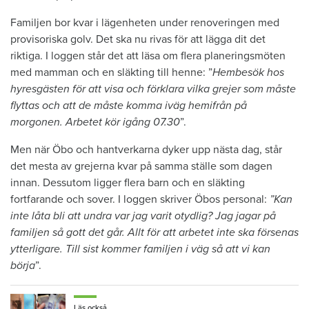
Familjen bor kvar i lägenheten under renoveringen med
provisoriska golv. Det ska nu rivas för att lägga dit det
riktiga. I loggen står det att läsa om flera planeringsmöten
med mamman och en släkting till henne: ”
Hembesök hos
hyresgästen för att visa och förklara vilka grejer som måste
flyttas och att de måste komma iväg hemifrån på
morgonen. Arbetet kör igång 07.30
”.
Men när Öbo och hantverkarna dyker upp nästa dag, står
det mesta av grejerna kvar på samma ställe som dagen
innan. Dessutom ligger flera barn och en släkting
fortfarande och sover. I loggen skriver Öbos personal:
”Kan
inte låta bli att undra var jag varit otydlig? Jag jagar på
familjen så gott det går. Allt för att arbetet inte ska försenas
ytterligare. Till sist kommer familjen i väg så att vi kan
börja
”.
Läs också