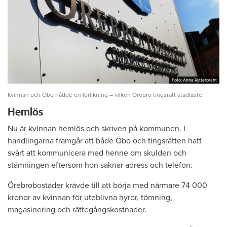
Foto: Anna Rytterbrant
Foto: Anna Rytterbrant
Kvinnan och Öbo nådde en förlikning – vilken Örebro tingsrätt stadfäste.
Hemlös
Nu är kvinnan hemlös och skriven på kommunen. I
handlingarna framgår att både Öbo och tingsrätten haft
svårt att kommunicera med henne om skulden och
stämningen eftersom hon saknar adress och telefon.
Örebrobostäder krävde till att börja med närmare 74 000
kronor av kvinnan för uteblivna hyror, tömning,
magasinering och rättegångskostnader.