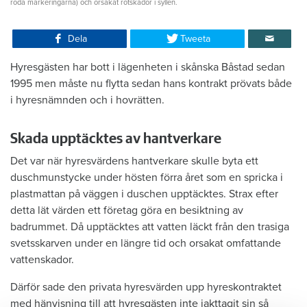
röda markeringarna) och orsakat rötskador i syllen.
Dela
Tweeta
Hyresgästen har bott i lägenheten i skånska Båstad sedan
1995 men måste nu flytta sedan hans kontrakt prövats både
i hyresnämnden och i hovrätten.
Skada upptäcktes av hantverkare
Det var när hyresvärdens hantverkare skulle byta ett
duschmunstycke under hösten förra året som en spricka i
plastmattan på väggen i duschen upptäcktes. Strax efter
detta lät värden ett företag göra en besiktning av
badrummet. Då upptäcktes att vatten läckt från den trasiga
svetsskarven under en längre tid och orsakat omfattande
vattenskador.
Därför sade den privata hyresvärden upp hyreskontraktet
med hänvisning till att hyresgästen inte iakttagit sin så