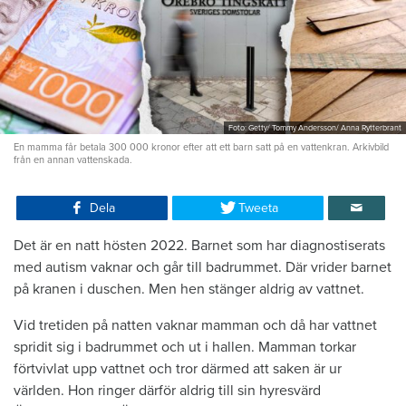
Foto: Getty/ Tommy Andersson/ Anna Rytterbrant
En mamma får betala 300 000 kronor efter att ett barn satt på en vattenkran. Arkivbild
från en annan vattenskada.
Dela
Tweeta
Det är en natt hösten 2022. Barnet som har diagnostiserats
med autism vaknar och går till badrummet. Där vrider barnet
på kranen i duschen. Men hen stänger aldrig av vattnet.
Vid tretiden på natten vaknar mamman och då har vattnet
spridit sig i badrummet och ut i hallen. Mamman torkar
förtvivlat upp vattnet och tror därmed att saken är ur
världen. Hon ringer därför aldrig till sin hyresvärd