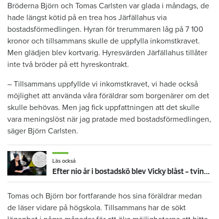
Bröderna Björn och Tomas Carlsten var glada i måndags, de
hade längst kötid på en trea hos Järfällahus via
bostadsförmedlingen. Hyran för trerummaren låg på 7 100
kronor och tillsammans skulle de uppfylla inkomstkravet.
Men glädjen blev kortvarig. Hyresvärden Järfällahus tillåter
inte två bröder på ett hyreskontrakt.
– Tillsammans uppfyllde vi inkomstkravet, vi hade också
möjlighet att använda våra föräldrar som borgenärer om det
skulle behövas. Men jag fick uppfattningen att det skulle
vara meningslöst när jag pratade med bostadsförmedlingen,
säger Björn Carlsten.
Läs också
Efter nio år i bostadskö blev Vicky blåst – tvingades bo med barnen i sommarstuga
Tomas och Björn bor fortfarande hos sina föräldrar medan
de läser vidare på högskola. Tillsammans har de sökt