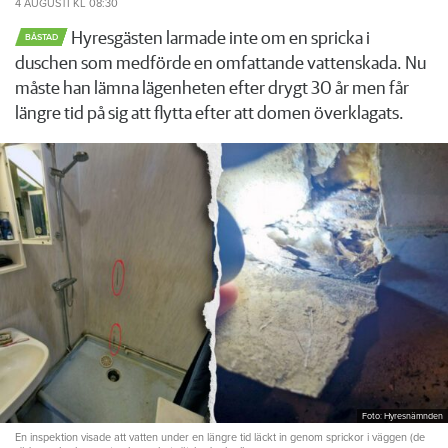
4 AUGUSTI
KL 08:30
Hyresgästen larmade inte om en spricka i
BÅSTAD
duschen som medförde en omfattande vattenskada. Nu
måste han lämna lägenheten efter drygt 30 år men får
längre tid på sig att flytta efter att domen överklagats.
Foto: Hyresnämnden
En inspektion visade att vatten under en längre tid läckt in genom sprickor i väggen (de