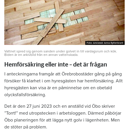
Foto: Arkivbild: Anna Rytterbrant
Foto: Arkivbild: Anna Rytterbrant
Vattnet spred sig genom sanden under golvet in till vardagsrum och kök.
Biden är en arkivbild från en annan vattenskada.
Hemförsäkring eller inte – det är frågan
I anteckningarna framgår att Örebrobostäder gång på gång
försöker få klarhet i om hyresgästen har hemförsäkring. Allt
hyresgästen kan visa är en påminnelse om en obetald
olycksfallsförsäkring.
Det är den 27 juni 2023 och en anställd vid Öbo skriver
”Torrt!” med utropstecken i arbetsloggen. Därmed påbörjar
Öbo planeringen för att lägga nytt golv i lägenheten. Men
de stöter på problem.