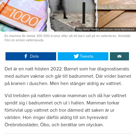
Foto: Getty/ Tommy Andersson/ Anna Rytterbrant
En mamma får betala 300 000 kronor efter att ett barn satt på en vattenkran. Arkivbild
från en annan vattenskada.
Dela
Tweeta
Det är en natt hösten 2022. Barnet som har diagnostiserats
med autism vaknar och går till badrummet. Där vrider barnet
på kranen i duschen. Men hen stänger aldrig av vattnet.
Vid tretiden på natten vaknar mamman och då har vattnet
spridit sig i badrummet och ut i hallen. Mamman torkar
förtvivlat upp vattnet och tror därmed att saken är ur
världen. Hon ringer därför aldrig till sin hyresvärd
Örebrobostäder, Öbo, och berättar om olyckan.