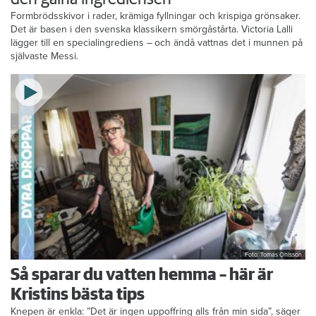
Formbrödsskivor i rader, krämiga fyllningar och krispiga grönsaker.
Det är basen i den svenska klassikern smörgåstårta. Victoria Lalli
lägger till en specialingrediens – och ändå vattnas det i munnen på
självaste Messi.
Foto: Tomas Ohlsson
Så sparar du vatten hemma – här är
Kristins bästa tips
Knepen är enkla: ”Det är ingen uppoffring alls från min sida”, säger