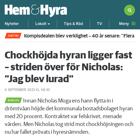
Meny
Nyheter
Lokalt
Tips & Råd
TV
Kompisdealen blev verklighet – 40 år senare: "Flera f
JUST NU
Chockhöjda hyran ligger fast
– striden över för Nicholas:
”Jag blev lurad”
6 SEPTEMBER 2023
KL 08:30
Innan Nicholas Moga ens hann flytta in i
BURLÖV
drömtvåan höjde det kommunala bostadsbolaget hyran
med 20 procent. Kontraktet var felskrivet, menade
värden. Men Nicholas tog strid mot chockhöjningen och
nu har fallet prövats i hyresnämnden.