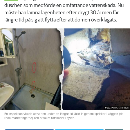
duschen som medförde en omfattande vattenskada. Nu
måste han lämna lägenheten efter drygt 30 år men får
längre tid på sig att flytta efter att domen överklagats.
Foto: Hyresnämnden
En inspektion visade att vatten under en längre tid läckt in genom sprickor i väggen (de
röda markeringarna) och orsakat rötskador i syllen.