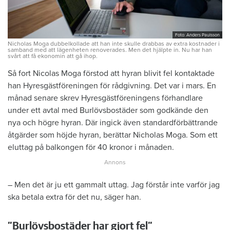
Foto: Anders Paulsson
Nicholas Moga dubbelkollade att han inte skulle drabbas av extra kostnader i
samband med att lägenheten renoverades. Men det hjälpte in. Nu har han
svårt att få ekonomin att gå ihop.
Så fort Nicolas Moga förstod att hyran blivit fel kontaktade
han Hyresgästföreningen för rådgivning. Det var i mars. En
månad senare skrev Hyresgästföreningens förhandlare
under ett avtal med Burlövsbostäder som godkände den
nya och högre hyran. Där ingick även standardförbättrande
åtgärder som höjde hyran, berättar Nicholas Moga. Som ett
eluttag på balkongen för 40 kronor i månaden.
– Men det är ju ett gammalt uttag. Jag förstår inte varför jag
ska betala extra för det nu, säger han.
”Burlövsbostäder har gjort fel”