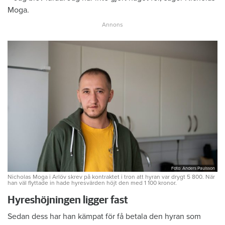
Moga.
Foto: Anders Paulsson
Nicholas Moga i Arlöv skrev på kontraktet i tron att hyran var drygt 5 800. När
han väl flyttade in hade hyresvärden höjt den med 1 100 kronor.
Hyreshöjningen ligger fast
Sedan dess har han kämpat för få betala den hyran som