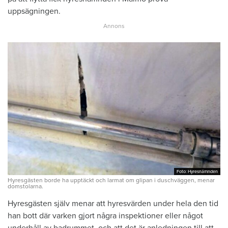
uppsägningen.
Foto: Hyresnämnden
Foto: Hyresnämnden
Hyresgästen borde ha upptäckt och larmat om glipan i duschväggen, menar
domstolarna.
Hyresgästen själv menar att hyresvärden under hela den tid
han bott där varken gjort några inspektioner eller något