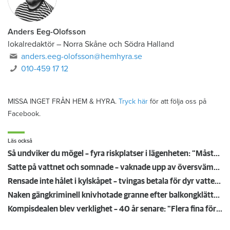
Anders Eeg-Olofsson
lokalredaktör
–
Norra Skåne och Södra Halland
anders.eeg-olofsson@hemhyra.se
010-459 17 12
MISSA INGET FRÅN HEM & HYRA.
Tryck här
för att följa oss på
Facebook.
Läs också
Så undviker du mögel – fyra riskplatser i lägenheten: ”Måste städa bort”
Satte på vattnet och somnade – vaknade upp av översvämning hos grannen
Rensade inte hålet i kylskåpet – tvingas betala för dyr vattenskada
Naken gängkriminell knivhotade granne efter balkongklättring
Kompisdealen blev verklighet – 40 år senare: "Flera fina fördelar med att dela bostad"