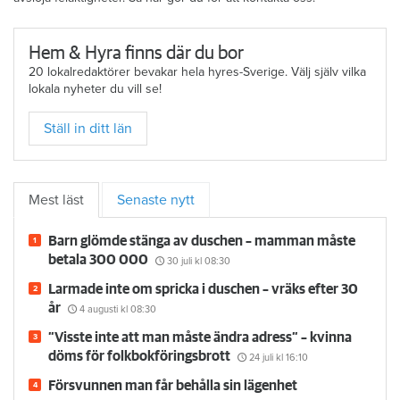
Hem & Hyra finns där du bor
20 lokalredaktörer bevakar hela hyres-Sverige. Välj själv vilka
lokala nyheter du vill se!
Ställ in ditt län
Mest läst
Senaste nytt
Barn glömde stänga av duschen – mamman måste
betala 300 000
30 juli
kl 08:30
Larmade inte om spricka i duschen – vräks efter 30
år
4 augusti
kl 08:30
”Visste inte att man måste ändra adress” – kvinna
döms för folkbokföringsbrott
24 juli
kl 16:10
Försvunnen man får behålla sin lägenhet