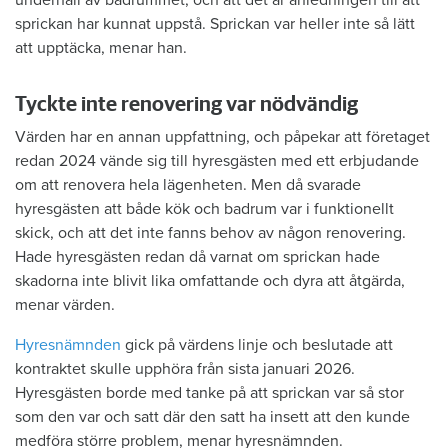
underhåll av badrummet, och att det är anledningen till att
sprickan har kunnat uppstå. Sprickan var heller inte så lätt
att upptäcka, menar han.
Tyckte inte renovering var nödvändig
Värden har en annan uppfattning, och påpekar att företaget
redan 2024 vände sig till hyresgästen med ett erbjudande
om att renovera hela lägenheten. Men då svarade
hyresgästen att både kök och badrum var i funktionellt
skick, och att det inte fanns behov av någon renovering.
Hade hyresgästen redan då varnat om sprickan hade
skadorna inte blivit lika omfattande och dyra att åtgärda,
menar värden.
Hyresnämnden
gick på värdens linje och beslutade att
kontraktet skulle upphöra från sista januari 2026.
Hyresgästen borde med tanke på att sprickan var så stor
som den var och satt där den satt ha insett att den kunde
medföra större problem, menar hyresnämnden.