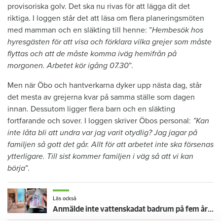
provisoriska golv. Det ska nu rivas för att lägga dit det
riktiga. I loggen står det att läsa om flera planeringsmöten
med mamman och en släkting till henne: ”
Hembesök hos
hyresgästen för att visa och förklara vilka grejer som måste
flyttas och att de måste komma iväg hemifrån på
morgonen. Arbetet kör igång 07.30
”.
Men när Öbo och hantverkarna dyker upp nästa dag, står
det mesta av grejerna kvar på samma ställe som dagen
innan. Dessutom ligger flera barn och en släkting
fortfarande och sover. I loggen skriver Öbos personal:
”Kan
inte låta bli att undra var jag varit otydlig? Jag jagar på
familjen så gott det går. Allt för att arbetet inte ska försenas
ytterligare. Till sist kommer familjen i väg så att vi kan
börja
”.
Läs också
Anmälde inte vattenskadat badrum på fem år – krävs på 125 000 kronor