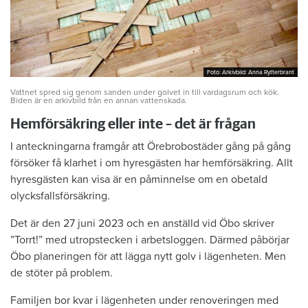
Foto: Arkivbild: Anna Rytterbrant
Foto: Arkivbild: Anna Rytterbrant
Vattnet spred sig genom sanden under golvet in till vardagsrum och kök.
Biden är en arkivbild från en annan vattenskada.
Hemförsäkring eller inte – det är frågan
I anteckningarna framgår att Örebrobostäder gång på gång
försöker få klarhet i om hyresgästen har hemförsäkring. Allt
hyresgästen kan visa är en påminnelse om en obetald
olycksfallsförsäkring.
Det är den 27 juni 2023 och en anställd vid Öbo skriver
”Torrt!” med utropstecken i arbetsloggen. Därmed påbörjar
Öbo planeringen för att lägga nytt golv i lägenheten. Men
de stöter på problem.
Familjen bor kvar i lägenheten under renoveringen med