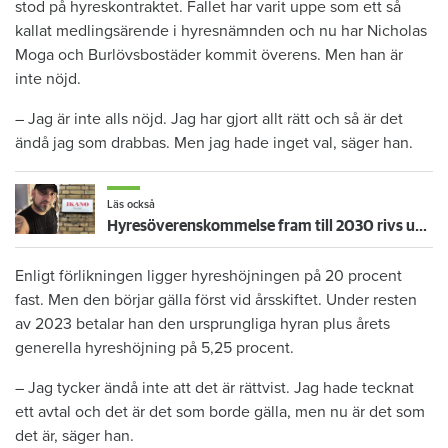
stod på hyreskontraktet. Fallet har varit uppe som ett så
kallat medlingsärende i hyresnämnden och nu har Nicholas
Moga och Burlövsbostäder kommit överens. Men han är
inte nöjd.
– Jag är inte alls nöjd. Jag har gjort allt rätt och så är det
ändå jag som drabbas. Men jag hade inget val, säger han.
Läs också
Hyresöverenskommelse fram till 2030 rivs upp – hyresgäster känner sig svikna: "Jag går redan på knäna"
Enligt förlikningen ligger hyreshöjningen på 20 procent
fast. Men den börjar gälla först vid årsskiftet. Under resten
av 2023 betalar han den ursprungliga hyran plus årets
generella hyreshöjning på 5,25 procent.
– Jag tycker ändå inte att det är rättvist. Jag hade tecknat
ett avtal och det är det som borde gälla, men nu är det som
det är, säger han.