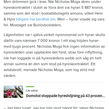
Men drömmen gick i kras. När Nicholas Moga skrev under
hyreskontraktet i slutet av förra året var hyran 5 887 kronor,
samma som det stod i bostadsbolagets annons, vilket Hem
& Hyra
tidigare har berättat om
. Men – hyran visade sig vara
fel. Misstaget var Burlövbostäders.
Lägenheten var i själva verket nyrenoverad och hyran skulle
därför vara närmare 7 000 kronor. I ett slag höjdes hyran
med tjugo procent. Nicholas Moga fick ingen information av
hyresvärden utan upptäckte det först, strax före inflyttning,
när han loggade in på hyresvärdens webb och såg en helt
annan summa än den som stod på hyreskontraktet. Ett
avtalsbrott, menade Nicholas Moga, som tog strid mot
värden.
Läs också
Domstol stoppade hyreshöjning på 43 procent i Erikas LSS-lägenhet – mamma Lena: ”Äntligen!”
– Jag blev lurad. Jag har inte gjort något fel, säger Nicholas