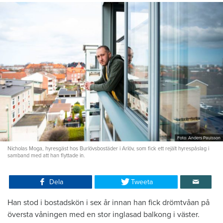
Foto: Anders Paulsson
Nicholas Moga, hyresgäst hos Burlövsbostäder i Arlöv, som fick ett rejält hyrespåslag i
samband med att han flyttade in.
Dela
Tweeta
Han stod i bostadskön i sex år innan han fick drömtvåan på
översta våningen med en stor inglasad balkong i väster.