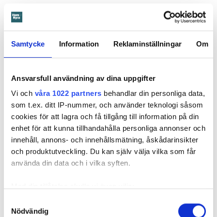
Mamman bär ansvar
Notan för att åtgärda vattenskadan landade på 274 885
kronor.
Samtycke
Information
Reklaminställningar
Om
I stämningsansökan skriver Öbos ombud att även om det
enligt uppgifterna är barnet som orsakat skadan, är det
Ansvarsfull användning av dina uppgifter
mamman som står på kontraktet. Därmed bär hon ansvar för
Vi och
våra 1022 partners
behandlar din personliga data,
lägenheten. Och eftersom mamman inte har hindrat barnet
som t.ex. ditt IP-nummer, och använder teknologi såsom
från att orsaka skadan eller begränsat den, är det mamman
cookies för att lagra och få tillgång till information på din
som ska anses vara vållande och betalningsskyldig.
enhet för att kunna tillhandahålla personliga annonser och
innehåll, annons- och innehållsmätning, åskådarinsikter
och produktutveckling. Du kan själv välja vilka som får
I våras kallar tingsrätten till förhandling. Men mamman
använda din data och i vilka syften.
dyker aldrig upp. Domstolen fattar därför en tredskodom.
Det vill säga en dom som kan meddelas när en part inte har
Med din tillåtelse skulle vi även vilja:
svarat eller kommer till förhandlingen. En sådan dom
innebär nästan alltid att den som står bakom stämningen, i
Samla in information om din geografiska plats
Samtyckesval
det här fallet Öbo, får rätt.
Nödvändig
som kan ha en noggrannhet på upp till flera meter