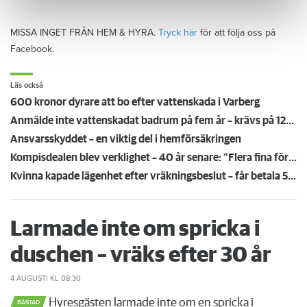
MISSA INGET FRÅN HEM & HYRA.
Tryck här
för att följa oss på
Facebook.
Läs också
600 kronor dyrare att bo efter vattenskada i Varberg
Anmälde inte vattenskadat badrum på fem år – krävs på 125 000 kronor
Ansvarsskyddet – en viktig del i hemförsäkringen
Kompisdealen blev verklighet – 40 år senare: "Flera fina fördelar med att dela bostad"
Kvinna kapade lägenhet efter vräkningsbeslut – får betala 50 000
Larmade inte om spricka i
duschen – vräks efter 30 år
4 AUGUSTI
KL 08:30
Hyresgästen larmade inte om en spricka i
BÅSTAD