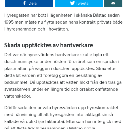
Dela
Tweeta
Hyresgästen har bott i lägenheten i skånska Båstad sedan
1995 men måste nu flytta sedan hans kontrakt prövats både
i hyresnämnden och i hovrätten.
Skada upptäcktes av hantverkare
Det var när hyresvärdens hantverkare skulle byta ett
duschmunstycke under hösten förra året som en spricka i
plastmattan på väggen i duschen upptäcktes. Strax efter
detta lät värden ett företag göra en besiktning av
badrummet. Då upptäcktes att vatten läckt från den trasiga
svetsskarven under en längre tid och orsakat omfattande
vattenskador.
Därför sade den privata hyresvärden upp hyreskontraktet
med hänvisning till att hyresgästen inte iakttagit sin så
kallade vårdplikt (se faktaruta). Eftersom han inte gick med
på att flytta fick hyresnämnden i Malmö pröva