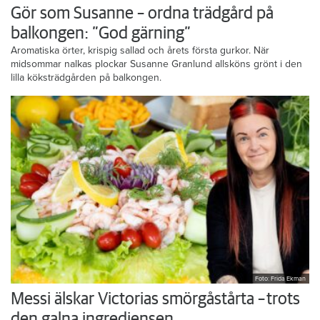
Gör som Susanne – ordna trädgård på
balkongen: ”God gärning”
Aromatiska örter, krispig sallad och årets första gurkor. När
midsommar nalkas plockar Susanne Granlund allsköns grönt i den
lilla köksträdgården på balkongen.
Foto: Frida Ekman
Messi älskar Victorias smörgåstårta – trots
den galna ingrediensen