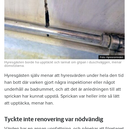
Foto: Hyresnämnden
Foto: Hyresnämnden
Hyresgästen borde ha upptäckt och larmat om glipan i duschväggen, menar
domstolarna.
Hyresgästen själv menar att hyresvärden under hela den tid
han bott där varken gjort några inspektioner eller något
underhåll av badrummet, och att det är anledningen till att
sprickan har kunnat uppstå. Sprickan var heller inte så lätt
att upptäcka, menar han.
Tyckte inte renovering var nödvändig
Värden har en annan uppfattning, och påpekar att företaget