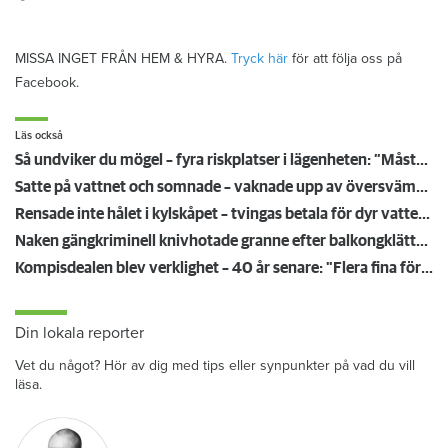
MISSA INGET FRÅN HEM & HYRA.
Tryck här
för att följa oss på
Facebook.
Läs också
Så undviker du mögel – fyra riskplatser i lägenheten: ”Måste städa bort”
Satte på vattnet och somnade – vaknade upp av översvämning hos grannen
Rensade inte hålet i kylskåpet – tvingas betala för dyr vattenskada
Naken gängkriminell knivhotade granne efter balkongklättring
Kompisdealen blev verklighet – 40 år senare: "Flera fina fördelar med att dela bostad"
Din lokala reporter
Vet du något? Hör av dig med tips eller synpunkter på vad du vill
läsa.