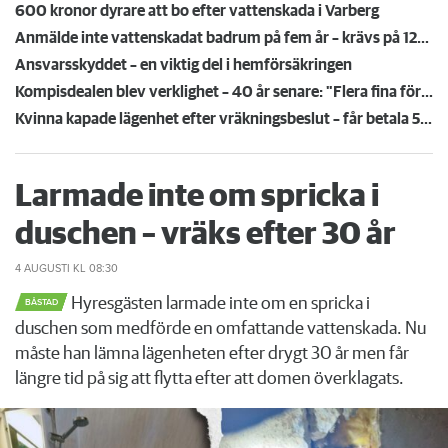
600 kronor dyrare att bo efter vattenskada i Varberg
Anmälde inte vattenskadat badrum på fem år – krävs på 125 000 kronor
Ansvarsskyddet – en viktig del i hemförsäkringen
Kompisdealen blev verklighet – 40 år senare: "Flera fina fördelar med att dela bostad"
Kvinna kapade lägenhet efter vräkningsbeslut – får betala 50 000
Larmade inte om spricka i
duschen – vräks efter 30 år
4 AUGUSTI
KL 08:30
Hyresgästen larmade inte om en spricka i
BÅSTAD
duschen som medförde en omfattande vattenskada. Nu
måste han lämna lägenheten efter drygt 30 år men får
längre tid på sig att flytta efter att domen överklagats.