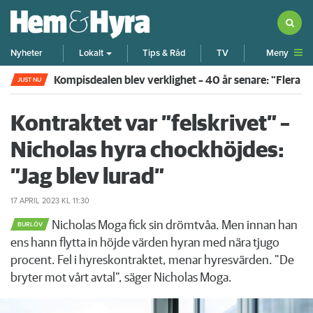
Meny
Nyheter
Lokalt
Tips & Råd
TV
Kompisdealen blev verklighet – 40 år senare: "Flera f
JUST NU
Kontraktet var ”felskrivet” –
Nicholas hyra chockhöjdes:
”Jag blev lurad”
17 APRIL 2023
KL 11:30
Nicholas Moga fick sin drömtvåa. Men innan han
BURLÖV
ens hann flytta in höjde värden hyran med nära tjugo
procent. Fel i hyreskontraktet, menar hyresvärden. "De
bryter mot vårt avtal", säger Nicholas Moga.