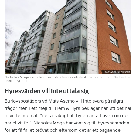
Foto: Anders Paulsson
Nicholas Moga skrev kontrakt på tvåan i centrala Arlöv i december. Nu har han
precis flyttat in.
Hyresvärden vill inte uttala sig
Burlövsbostäders vd Mats Åsemo vill inte svara på några
frågor men i ett mejl till Hem & Hyra beklagar han att det har
blivit fel men att ”det är viktigt att hyran är rätt även om det
har blivit fel”. Nicholas Moga har vänt sig till hyresnämnden
för att få fallet prövat och eftersom det är ett pågående