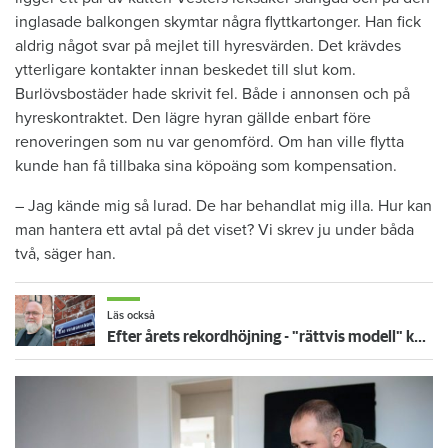
inglasade balkongen skymtar några flyttkartonger. Han fick
aldrig något svar på mejlet till hyresvärden. Det krävdes
ytterligare kontakter innan beskedet till slut kom.
Burlövsbostäder hade skrivit fel. Både i annonsen och på
hyreskontraktet. Den lägre hyran gällde enbart före
renoveringen som nu var genomförd. Om han ville flytta
kunde han få tillbaka sina köpoäng som kompensation.
– Jag kände mig så lurad. De har behandlat mig illa. Hur kan
man hantera ett avtal på det viset? Vi skrev ju under båda
två, säger han.
Läs också
Efter årets rekordhöjning - "rättvis modell" kan ge ännu högre hyra