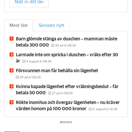
Ställ in ditt län
Mest läst
Senaste nytt
Barn glömde stänga av duschen – mamman måste
betala 300 000
30 juli
kl 08:30
Larmade inte om spricka i duschen – vräks efter 30
år
4 augusti
kl 08:30
Försvunnen man får behålla sin lägenhet
29 juli
kl 08:30
Kvinna kapade lägenhet efter vräkningsbeslut – får
betala 50 000
27 juli
kl 08:00
Rökte inomhus och övergav lägenheten – nu kräver
värden honom på 100 000 kronor
6 augusti
kl 10:30