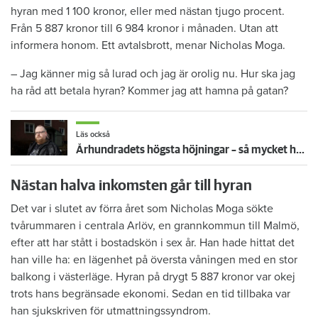
hyran med 1 100 kronor, eller med nästan tjugo procent.
Från 5 887 kronor till 6 984 kronor i månaden. Utan att
informera honom. Ett avtalsbrott, menar Nicholas Moga.
– Jag känner mig så lurad och jag är orolig nu. Hur ska jag
ha råd att betala hyran? Kommer jag att hamna på gatan?
Läs också
Århundradets högsta höjningar – så mycket höjs hyrorna 2023
Nästan halva inkomsten går till hyran
Det var i slutet av förra året som Nicholas Moga sökte
tvårummaren i centrala Arlöv, en grannkommun till Malmö,
efter att har stått i bostadskön i sex år. Han hade hittat det
han ville ha: en lägenhet på översta våningen med en stor
balkong i västerläge. Hyran på drygt 5 887 kronor var okej
trots hans begränsade ekonomi. Sedan en tid tillbaka var
han sjukskriven för utmattningssyndrom.