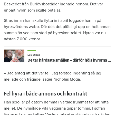
Beskedet från Burlövsbostäder lugnade honom. Det var
enbart hyran som skulle betalas.
Strax innan han skulle flytta in i april loggade han in på
hyresvärdens webb. Där dök det plötsligt upp en helt annan
summa än vad som stod på hyreskontraktet. Hyran var nu
nästan 7 000 kronor.
Läs också
De tar hårdaste smällen – därför höjs hyrorna mest för sydskånska hyresgäster
– Jag antog att det var fel. Jag förstod ingenting så jag
mejlade och frågade, säger Nicholas Moga.
Fel hyra i både annons och kontrakt
Han scrollar på datorn hemma i vardagsrummet för att hitta
mejlet. De nymålade vita väggarna gapar tomma. I soffan
ligger ett par av katten Vesters leksaker slängda och på den