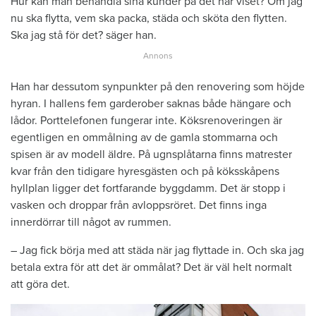
Hur kan man behandla sina kunder på det här viset? Om jag
nu ska flytta, vem ska packa, städa och sköta den flytten.
Ska jag stå för det? säger han.
Han har dessutom synpunkter på den renovering som höjde
hyran. I hallens fem garderober saknas både hängare och
lådor. Porttelefonen fungerar inte. Köksrenoveringen är
egentligen en ommålning av de gamla stommarna och
spisen är av modell äldre. På ugnsplåtarna finns matrester
kvar från den tidigare hyresgästen och på köksskåpens
hyllplan ligger det fortfarande byggdamm. Det är stopp i
vasken och droppar från avloppsröret. Det finns inga
innerdörrar till något av rummen.
– Jag fick börja med att städa när jag flyttade in. Och ska jag
betala extra för att det är ommålat? Det är väl helt normalt
att göra det.