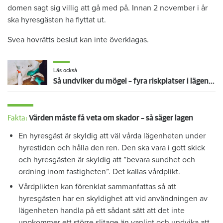
domen sagt sig villig att gå med på. Innan 2 november i år
ska hyresgästen ha flyttat ut.
Svea hovrätts beslut kan inte överklagas.
Läs också
Så undviker du mögel – fyra riskplatser i lägenheten: ”Måste städa bort”
Fakta:
Värden måste få veta om skador – så säger lagen
En hyresgäst är skyldig att väl vårda lägenheten under
hyrestiden och hålla den ren. Den ska vara i gott skick
och hyresgästen är skyldig att ”bevara sundhet och
ordning inom fastigheten”. Det kallas vårdplikt.
Vårdplikten kan förenklat sammanfattas så att
hyresgästen har en skyldighet att vid användningen av
lägenheten handla på ett sådant sätt att det inte
uppkommer ett större slitage än vanligt och undvika att