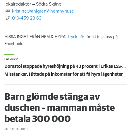
lokalredaktör
–
Södra Skåne
kristina.wahlgren@hemhyra.se
010-459 23 63
MISSA INGET FRÅN HEM & HYRA.
Tryck här
för att följa oss på
Facebook.
Läs också
Domstol stoppade hyreshöjning på 43 procent i Erikas LSS-lägenhet – mamma Lena: ”Äntligen!”
Misstankar: Hittade på inkomster för att få hyra lägenheter
Barn glömde stänga av
duschen – mamman måste
betala 300 000
30 JULI
KL 08:30