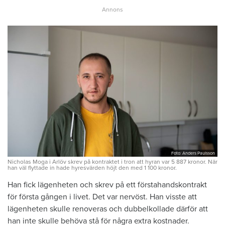
Foto: Anders Paulsson
Nicholas Moga i Arlöv skrev på kontraktet i tron att hyran var 5 887 kronor. När
han väl flyttade in hade hyresvärden höjt den med 1 100 kronor.
Han fick lägenheten och skrev på ett förstahandskontrakt
för första gången i livet. Det var nervöst. Han visste att
lägenheten skulle renoveras och dubbelkollade därför att
han inte skulle behöva stå för några extra kostnader.