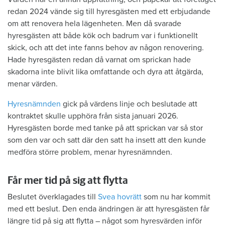
redan 2024 vände sig till hyresgästen med ett erbjudande
om att renovera hela lägenheten. Men då svarade
hyresgästen att både kök och badrum var i funktionellt
skick, och att det inte fanns behov av någon renovering.
Hade hyresgästen redan då varnat om sprickan hade
skadorna inte blivit lika omfattande och dyra att åtgärda,
menar värden.
Hyresnämnden
gick på värdens linje och beslutade att
kontraktet skulle upphöra från sista januari 2026.
Hyresgästen borde med tanke på att sprickan var så stor
som den var och satt där den satt ha insett att den kunde
medföra större problem, menar hyresnämnden.
Får mer tid på sig att flytta
Beslutet överklagades till
Svea hovrätt
som nu har kommit
med ett beslut. Den enda ändringen är att hyresgästen får
längre tid på sig att flytta – något som hyresvärden inför