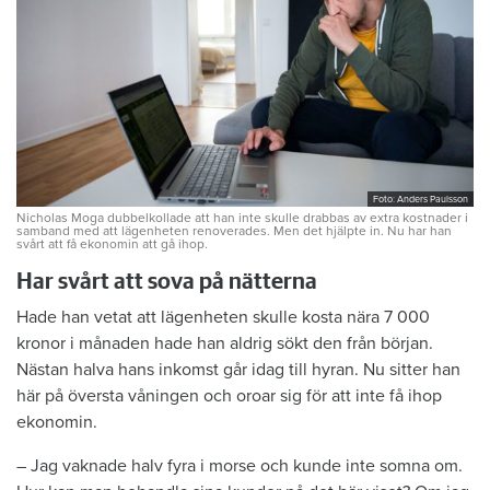
Foto: Anders Paulsson
Nicholas Moga dubbelkollade att han inte skulle drabbas av extra kostnader i
samband med att lägenheten renoverades. Men det hjälpte in. Nu har han
svårt att få ekonomin att gå ihop.
Har svårt att sova på nätterna
Hade han vetat att lägenheten skulle kosta nära 7 000
kronor i månaden hade han aldrig sökt den från början.
Nästan halva hans inkomst går idag till hyran. Nu sitter han
här på översta våningen och oroar sig för att inte få ihop
ekonomin.
– Jag vaknade halv fyra i morse och kunde inte somna om.