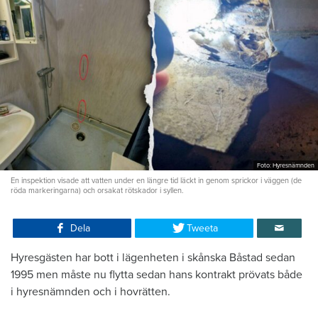
Foto: Hyresnämnden
En inspektion visade att vatten under en längre tid läckt in genom sprickor i väggen (de
röda markeringarna) och orsakat rötskador i syllen.
Dela
Tweeta
Hyresgästen har bott i lägenheten i skånska Båstad sedan
1995 men måste nu flytta sedan hans kontrakt prövats både
i hyresnämnden och i hovrätten.