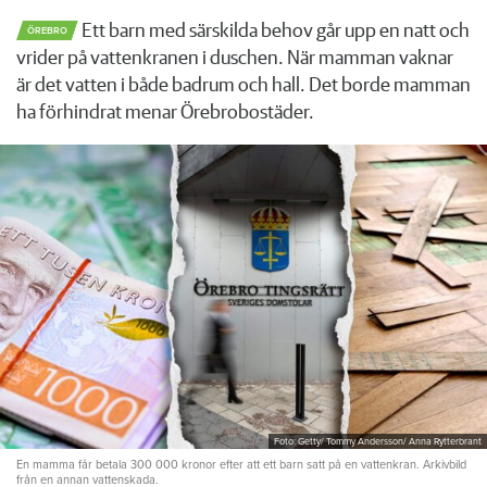
Ett barn med särskilda behov går upp en natt och
ÖREBRO
vrider på vattenkranen i duschen. När mamman vaknar
är det vatten i både badrum och hall. Det borde mamman
ha förhindrat menar Örebrobostäder.
Foto: Getty/ Tommy Andersson/ Anna Rytterbrant
En mamma får betala 300 000 kronor efter att ett barn satt på en vattenkran. Arkivbild
från en annan vattenskada.