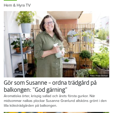
Hem & Hyra TV
Foto: Frida Ekman
Gör som Susanne – ordna trädgård på
balkongen: ”God gärning”
Aromatiska örter, krispig sallad och årets första gurkor. När
midsommar nalkas plockar Susanne Granlund allsköns grönt i den
lilla köksträdgården på balkongen.