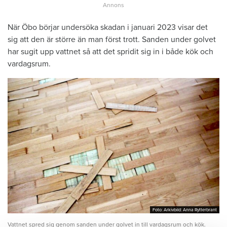
När Öbo börjar undersöka skadan i januari 2023 visar det
sig att den är större än man först trott. Sanden under golvet
har sugit upp vattnet så att det spridit sig in i både kök och
vardagsrum.
Foto: Arkivbild: Anna Rytterbrant
Foto: Arkivbild: Anna Rytterbrant
Vattnet spred sig genom sanden under golvet in till vardagsrum och kök.